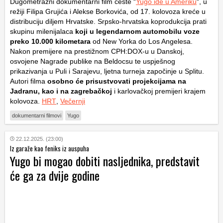
Dugometražni dokumentarni film ceste “
Yugo ide u Ameriku
“, u
režiji Filipa Grujića i Alekse Borkovića, od 17. kolovoza kreće u
distribuciju diljem Hrvatske. Srpsko-hrvatska koprodukcija prati
skupinu milenijalaca
koji u legendarnom automobilu voze
preko 10.000 kilometara
od New Yorka do Los Angelesa.
Nakon premijere na prestižnom CPH:DOX-u u Danskoj,
osvojene Nagrade publike na Beldocsu te uspješnog
prikazivanja u Puli i Sarajevu, ljetna turneja započinje u Splitu.
Autori filma
osobno će prisustvovati projekcijama na
Jadranu, kao i na zagrebačkoj
i karlovačkoj premijeri krajem
kolovoza.
HRT
,
Večernji
dokumentarni filmovi
Yugo
22.12.2025. (23:00)
Iz garaže kao feniks iz auspuha
Yugo bi mogao dobiti nasljednika, predstavit
će ga za dvije godine