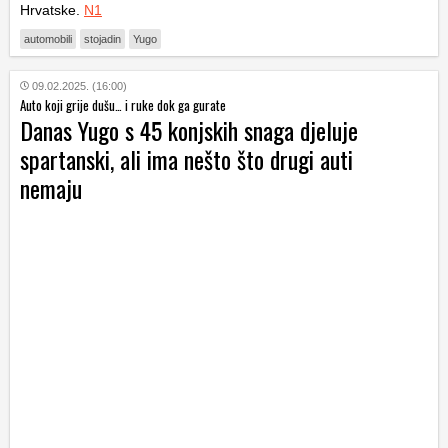
Hrvatske.
N1
automobili
stojadin
Yugo
09.02.2025. (16:00)
Auto koji grije dušu… i ruke dok ga gurate
Danas Yugo s 45 konjskih snaga djeluje
spartanski, ali ima nešto što drugi auti
nemaju