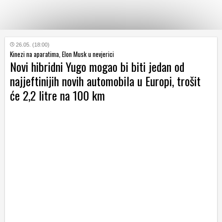
KATEGORIJE
26.05. (18:00)
Kinezi na aparatima, Elon Musk u nevjerici
Novi hibridni Yugo mogao bi biti jedan od
HRVATSKI
najjeftinijih novih automobila u Europi, trošit
WEB
će 2,2 litre na 100 km