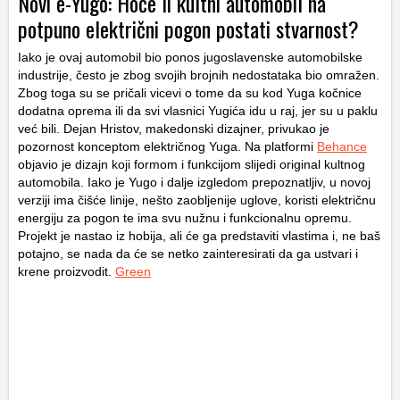
Novi e-Yugo: Hoće li kultni automobil na
potpuno električni pogon postati stvarnost?
Iako je ovaj automobil bio ponos jugoslavenske automobilske
industrije, često je zbog svojih brojnih nedostataka bio omražen.
Zbog toga su se pričali vicevi o tome da su kod Yuga kočnice
dodatna oprema ili da svi vlasnici Yugića idu u raj, jer su u paklu
već bili. Dejan Hristov, makedonski dizajner, privukao je
pozornost konceptom električnog Yuga. Na platformi
Behance
objavio je dizajn koji formom i funkcijom slijedi original kultnog
automobila. Iako je Yugo i dalje izgledom prepoznatljiv, u novoj
verziji ima čišće linije, nešto zaobljenije uglove, koristi električnu
energiju za pogon te ima svu nužnu i funkcionalnu opremu.
Projekt je nastao iz hobija, ali će ga predstaviti vlastima i, ne baš
potajno, se nada da će se netko zainteresirati da ga ustvari i
krene proizvodit.
Green