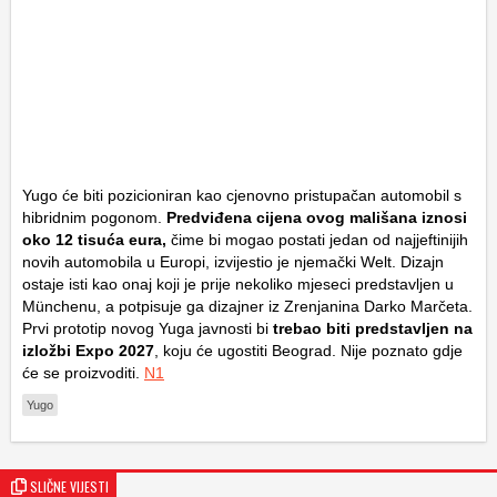
Yugo će biti pozicioniran kao cjenovno pristupačan automobil s
hibridnim pogonom.
Predviđena cijena ovog mališana iznosi
oko 12 tisuća eura,
čime bi mogao postati jedan od najjeftinijih
novih automobila u Europi, izvijestio je njemački Welt. Dizajn
ostaje isti kao onaj koji je prije nekoliko mjeseci predstavljen u
Münchenu, a potpisuje ga dizajner iz Zrenjanina Darko Marčeta.
Prvi prototip novog Yuga javnosti bi
trebao biti predstavljen na
izložbi Expo 2027
, koju će ugostiti Beograd. Nije poznato gdje
će se proizvoditi.
N1
Yugo
SLIČNE VIJESTI