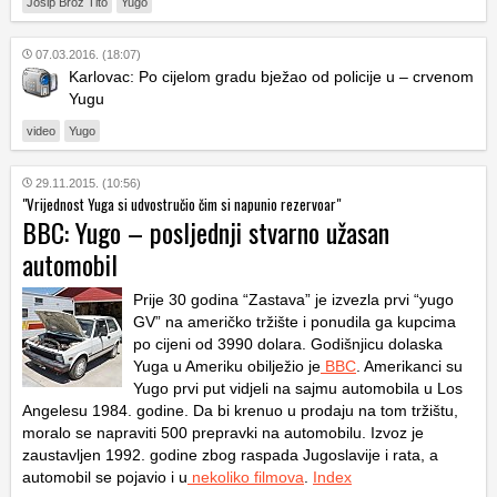
Josip Broz Tito
Yugo
07.03.2016. (18:07)
Karlovac: Po cijelom gradu bježao od policije u – crvenom
Yugu
video
Yugo
29.11.2015. (10:56)
"Vrijednost Yuga si udvostručio čim si napunio rezervoar"
BBC: Yugo – posljednji stvarno užasan
automobil
Prije 30 godina “Zastava” je izvezla prvi “yugo
GV” na američko tržište i ponudila ga kupcima
po cijeni od 3990 dolara. Godišnjicu dolaska
Yuga u Ameriku obilježio je
BBC
. Amerikanci su
Yugo prvi put vidjeli na sajmu automobila u Los
Angelesu 1984. godine. Da bi krenuo u prodaju na tom tržištu,
moralo se napraviti 500 prepravki na automobilu. Izvoz je
zaustavljen 1992. godine zbog raspada Jugoslavije i rata, a
automobil se pojavio i u
nekoliko
filmova
.
Index