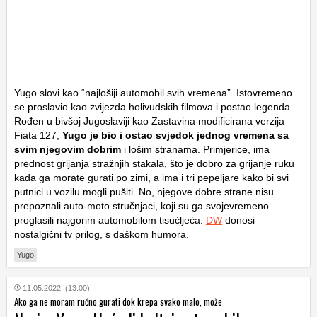
Yugo slovi kao “najlošiji automobil svih vremena”. Istovremeno
se proslavio kao zvijezda holivudskih filmova i postao legenda.
Rođen u bivšoj Jugoslaviji kao Zastavina modificirana verzija
Fiata 127,
Yugo je bio i ostao svjedok jednog vremena sa
svim njegovim dobrim
i lošim stranama. Primjerice, ima
prednost grijanja stražnjih stakala, što je dobro za grijanje ruku
kada ga morate gurati po zimi, a ima i tri pepeljare kako bi svi
putnici u vozilu mogli pušiti. No, njegove dobre strane nisu
prepoznali auto-moto stručnjaci, koji su ga svojevremeno
proglasili najgorim automobilom tisućljeća.
DW
donosi
nostalgični tv prilog, s daškom humora.
Yugo
11.05.2022. (13:00)
Ako ga ne moram ručno gurati dok krepa svako malo, može