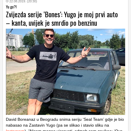
22.08.2019. (20:30)
Yu go?!
Zvijezda serije ‘Bones’: Yugo je moj prvi auto
– kanta, uvijek je smrdio po benzinu
David Boreanaz u Beogradu snima seriju ‘Seal Team’ gdje je bio
nabasao na Zastavin Yugo (pa se slikao i stavio sliku na