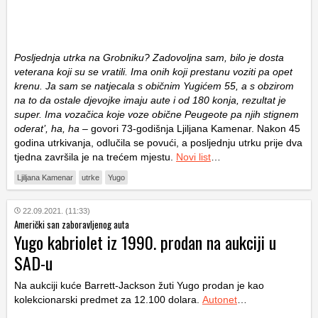
Posljednja utrka na Grobniku? Zadovoljna sam, bilo je dosta
veterana koji su se vratili. Ima onih koji prestanu voziti pa opet
krenu. Ja sam se natjecala s običnim Yugićem 55, a s obzirom
na to da ostale djevojke imaju aute i od 180 konja, rezultat je
super. Ima vozačica koje voze obične Peugeote pa njih stignem
oderat’, ha, ha
– govori 73-godišnja Ljiljana Kamenar. Nakon 45
godina utrkivanja, odlučila se povući, a posljednju utrku prije dva
tjedna završila je na trećem mjestu.
Novi list
…
Ljiljana Kamenar
utrke
Yugo
22.09.2021. (11:33)
Američki san zaboravljenog auta
Yugo kabriolet iz 1990. prodan na aukciji u
SAD-u
Na aukciji kuće Barrett-Jackson žuti Yugo prodan je kao
kolekcionarski predmet za 12.100 dolara.
Autonet
…