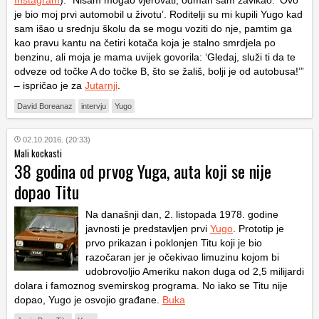
Instagram
). “Nisam mogao vjerovati, odmah sam zavikao: ‘Ovo
je bio moj prvi automobil u životu’. Roditelji su mi kupili Yugo kad
sam išao u srednju školu da se mogu voziti do nje, pamtim ga
kao pravu kantu na četiri kotača koja je stalno smrdjela po
benzinu, ali moja je mama uvijek govorila: ‘Gledaj, služi ti da te
odveze od točke A do točke B, što se žališ, bolji je od autobusa!’”
– ispričao je za
Jutarnji
.
David Boreanaz
intervju
Yugo
02.10.2016. (20:33)
Mali kockasti
38 godina od prvog Yuga, auta koji se nije
dopao Titu
Na današnji dan, 2. listopada 1978. godine
javnosti je predstavljen prvi
Yugo
. Prototip je
prvo prikazan i poklonjen Titu koji je bio
razočaran jer je očekivao limuzinu kojom bi
udobrovoljio Ameriku nakon duga od 2,5 milijardi
dolara i famoznog svemirskog programa. No iako se Titu nije
dopao, Yugo je osvojio građane.
Buka