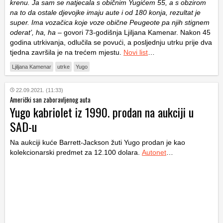
krenu. Ja sam se natjecala s običnim Yugićem 55, a s obzirom
na to da ostale djevojke imaju aute i od 180 konja, rezultat je
super. Ima vozačica koje voze obične Peugeote pa njih stignem
oderat’, ha, ha
– govori 73-godišnja Ljiljana Kamenar. Nakon 45
godina utrkivanja, odlučila se povući, a posljednju utrku prije dva
tjedna završila je na trećem mjestu.
Novi list
…
Ljiljana Kamenar
utrke
Yugo
22.09.2021. (11:33)
Američki san zaboravljenog auta
Yugo kabriolet iz 1990. prodan na aukciji u
SAD-u
Na aukciji kuće Barrett-Jackson žuti Yugo prodan je kao
kolekcionarski predmet za 12.100 dolara.
Autonet
…