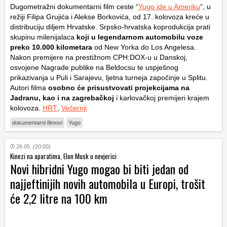
Dugometražni dokumentarni film ceste “
Yugo ide u Ameriku
“, u
režiji Filipa Grujića i Alekse Borkovića, od 17. kolovoza kreće u
distribuciju diljem Hrvatske. Srpsko-hrvatska koprodukcija prati
skupinu milenijalaca
koji u legendarnom automobilu voze
preko 10.000 kilometara
od New Yorka do Los Angelesa.
Nakon premijere na prestižnom CPH:DOX-u u Danskoj,
osvojene Nagrade publike na Beldocsu te uspješnog
prikazivanja u Puli i Sarajevu, ljetna turneja započinje u Splitu.
Autori filma
osobno će prisustvovati projekcijama na
Jadranu, kao i na zagrebačkoj
i karlovačkoj premijeri krajem
kolovoza.
HRT
,
Večernji
dokumentarni filmovi
Yugo
26.05. (20:00)
Kinezi na aparatima, Elon Musk u nevjerici
Novi hibridni Yugo mogao bi biti jedan od
najjeftinijih novih automobila u Europi, trošit
će 2,2 litre na 100 km