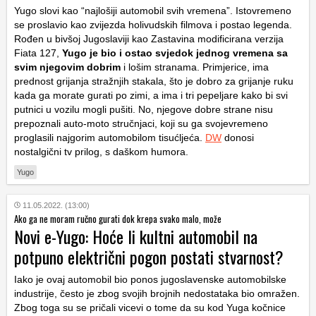
Yugo slovi kao “najlošiji automobil svih vremena”. Istovremeno
se proslavio kao zvijezda holivudskih filmova i postao legenda.
Rođen u bivšoj Jugoslaviji kao Zastavina modificirana verzija
Fiata 127,
Yugo je bio i ostao svjedok jednog vremena sa
svim njegovim dobrim
i lošim stranama. Primjerice, ima
prednost grijanja stražnjih stakala, što je dobro za grijanje ruku
kada ga morate gurati po zimi, a ima i tri pepeljare kako bi svi
putnici u vozilu mogli pušiti. No, njegove dobre strane nisu
prepoznali auto-moto stručnjaci, koji su ga svojevremeno
proglasili najgorim automobilom tisućljeća.
DW
donosi
nostalgični tv prilog, s daškom humora.
Yugo
11.05.2022. (13:00)
Ako ga ne moram ručno gurati dok krepa svako malo, može
Novi e-Yugo: Hoće li kultni automobil na
potpuno električni pogon postati stvarnost?
Iako je ovaj automobil bio ponos jugoslavenske automobilske
industrije, često je zbog svojih brojnih nedostataka bio omražen.
Zbog toga su se pričali vicevi o tome da su kod Yuga kočnice