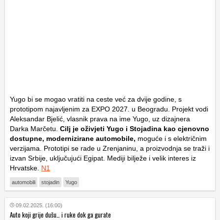
Yugo bi se mogao vratiti na ceste već za dvije godine, s
prototipom najavljenim za EXPO 2027. u Beogradu. Projekt vodi
Aleksandar Bjelić, vlasnik prava na ime Yugo, uz dizajnera
Darka Marčetu.
Cilj je oživjeti Yugo i Stojadina kao cjenovno
dostupne, modernizirane automobile,
moguće i s električnim
verzijama. Prototipi se rade u Zrenjaninu, a proizvodnja se traži i
izvan Srbije, uključujući Egipat. Mediji bilježe i velik interes iz
Hrvatske.
N1
automobili
stojadin
Yugo
09.02.2025. (16:00)
Auto koji grije dušu… i ruke dok ga gurate