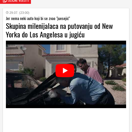
SLIČNE VIJESTI
29.07. (23:00)
Jer nema neki auto koji bi se zvao "juesejić"
Skupina milenijalaca na putovanju od New
Yorka do Los Angelesa u jugiću