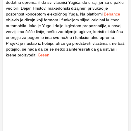
dodatna oprema ili da svi vlasnici Yugića idu u raj, jer su u paklu
već bili. Dejan Hristov, makedonski dizajner, privukao je
pozornost konceptom električnog Yuga. Na platformi
Behance
objavio je dizajn koji formom i funkcijom slijedi original kultnog
automobila. Iako je Yugo i dalje izgledom prepoznatljiv, u novoj
verziji ima čišće linije, nešto zaobljenije uglove, koristi električnu
energiju za pogon te ima svu nužnu i funkcionalnu opremu.
Projekt je nastao iz hobija, ali će ga predstaviti vlastima i, ne baš
potajno, se nada da će se netko zainteresirati da ga ustvari i
krene proizvodit.
Green