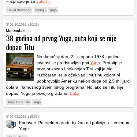
– ispričao je za
Jutarnji
.
David Boreanaz
intervju
Yugo
02.10.2016. (20:33)
Mali kockasti
38 godina od prvog Yuga, auta koji se nije
dopao Titu
Na današnji dan, 2. listopada 1978. godine
javnosti je predstavljen prvi
Yugo
. Prototip je
prvo prikazan i poklonjen Titu koji je bio
razočaran jer je očekivao limuzinu kojom bi
udobrovoljio Ameriku nakon duga od 2,5 milijardi
dolara i famoznog svemirskog programa. No iako se Titu nije
dopao, Yugo je osvojio građane.
Buka
Josip Broz Tito
Yugo
07.03.2016. (18:07)
Karlovac: Po cijelom gradu bježao od policije u – crvenom
Yugu