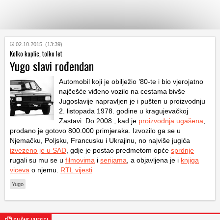
KATEGORIJE
02.10.2015. (13:39)
Kolko kaplic, tolko let
Yugo slavi rođendan
HRVATSKI
WEB
Automobil koji je obilježio ’80-te i bio vjerojatno
najčešće viđeno vozilo na cestama bivše
Jugoslavije napravljen je i pušten u proizvodnju
2. listopada 1978. godine u kragujevačkoj
Zastavi. Do 2008., kad je
proizvodnja ugašena
,
prodano je gotovo 800.000 primjeraka. Izvozilo ga se u
Njemačku, Poljsku, Francusku i Ukrajinu, no najviše jugića
izvezeno je u SAD
, gdje je postao predmetom opće
sprdnje
–
rugali su mu se u
filmovima
i
serijama
, a objavljena je i
knjiga
viceva
o njemu.
RTL vijesti
Yugo