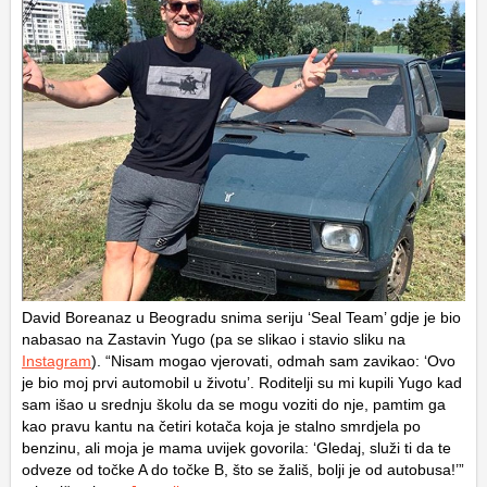
David Boreanaz u Beogradu snima seriju ‘Seal Team’ gdje je bio
nabasao na Zastavin Yugo (pa se slikao i stavio sliku na
Instagram
). “Nisam mogao vjerovati, odmah sam zavikao: ‘Ovo
je bio moj prvi automobil u životu’. Roditelji su mi kupili Yugo kad
sam išao u srednju školu da se mogu voziti do nje, pamtim ga
kao pravu kantu na četiri kotača koja je stalno smrdjela po
benzinu, ali moja je mama uvijek govorila: ‘Gledaj, služi ti da te
odveze od točke A do točke B, što se žališ, bolji je od autobusa!’”