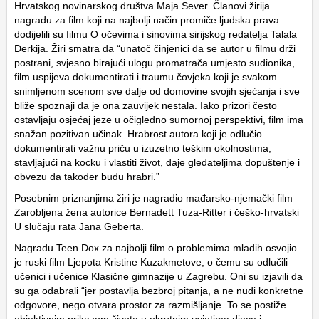
Hrvatskog novinarskog društva Maja Sever. Članovi žirija
nagradu za film koji na najbolji način promiče ljudska prava
dodijelili su filmu
O očevima i sinovima
sirijskog redatelja Talala
Derkija. Žiri smatra da “unatoč činjenici da se autor u filmu drži
postrani, svjesno birajući ulogu promatrača umjesto sudionika,
film uspijeva dokumentirati i traumu čovjeka koji je svakom
snimljenom scenom sve dalje od domovine svojih sjećanja i sve
bliže spoznaji da je ona zauvijek nestala. Iako prizori često
ostavljaju osjećaj jeze u očigledno sumornoj perspektivi, film ima
snažan pozitivan učinak. Hrabrost autora koji je odlučio
dokumentirati važnu priču u izuzetno teškim okolnostima,
stavljajući na kocku i vlastiti život, daje gledateljima dopuštenje i
obvezu da također budu hrabri.”
Posebnim priznanjima žiri je nagradio mađarsko-njemački film
Zarobljena žena autorice Bernadett Tuza-Ritter i češko-hrvatski
U slučaju rata
Jana Geberta.
Nagradu Teen Dox za najbolji film o problemima mladih osvojio
je ruski film
Ljepota
Kristine Kuzakmetove, o čemu su odlučili
učenici i učenice Klasične gimnazije u Zagrebu. Oni su izjavili da
su ga odabrali “jer postavlja bezbroj pitanja, a ne nudi konkretne
odgovore, nego otvara prostor za razmišljanje. To se postiže