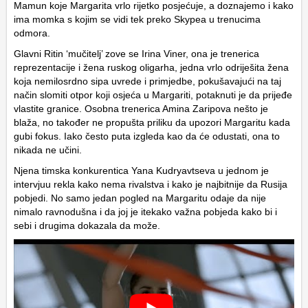
Mamun koje Margarita vrlo rijetko posjećuje, a doznajemo i kako
ima momka s kojim se vidi tek preko Skypea u trenucima
odmora.
Glavni Ritin ‘mučitelj’ zove se Irina Viner, ona je trenerica
reprezentacije i žena ruskog oligarha, jedna vrlo odriješita žena
koja nemilosrdno sipa uvrede i primjedbe, pokušavajući na taj
način slomiti otpor koji osjeća u Margariti, potaknuti je da prijeđe
vlastite granice. Osobna trenerica Amina Zaripova nešto je
blaža, no također ne propušta priliku da upozori Margaritu kada
gubi fokus. Iako često puta izgleda kao da će odustati, ona to
nikada ne učini.
Njena timska konkurentica Yana Kudryavtseva u jednom je
intervjuu rekla kako nema rivalstva i kako je najbitnije da Rusija
pobjedi. No samo jedan pogled na Margaritu odaje da nije
nimalo ravnodušna i da joj je itekako važna pobjeda kako bi i
sebi i drugima dokazala da može.