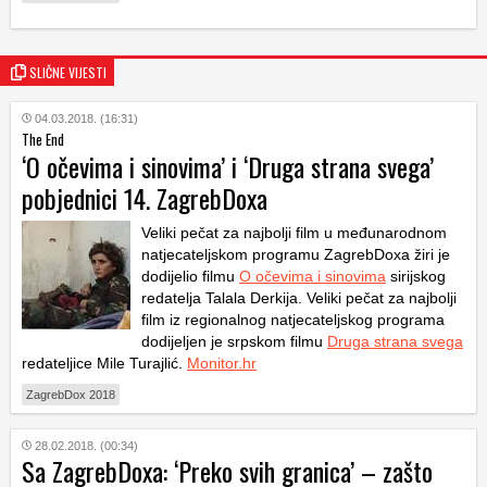
SLIČNE VIJESTI
04.03.2018. (16:31)
The End
‘O očevima i sinovima’ i ‘Druga strana svega’
pobjednici 14. ZagrebDoxa
Veliki pečat za najbolji film u međunarodnom
natjecateljskom programu ZagrebDoxa žiri je
dodijelio filmu
O očevima i sinovima
sirijskog
redatelja Talala Derkija. Veliki pečat za najbolji
film iz regionalnog natjecateljskog programa
dodijeljen je srpskom filmu
Druga strana svega
redateljice Mile Turajlić.
Monitor.hr
ZagrebDox 2018
28.02.2018. (00:34)
Sa ZagrebDoxa: ‘Preko svih granica’ – zašto