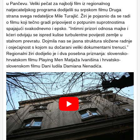
u Pančevu. Veliki pečat za najbolji film iz regionalnog
natjecateljskog programa dodijelili su srpskom filmu
Druga
strana svega
redateljice Mile Turajlić. Žiri je pojasnio da se radi
o filmu koji tečno gradi pripovijest o potpunim suprotnostima
spajajući svakodnevno i epsko. “Intimni prizori odnosa majke i
kćeri odvijaju se ispred kulise turbulentne povijesti zemlje u
stalnom prevratu. Dojmila nas se jasna struktura složene radnje
i osjećajnost s kojom su dočarani veliki dokumentarni trenuci.”
Regionalni žiri dodijelio je i dva posebna priznanja: slovensko-
hrvatskom filmu
Playing Men
Matjaža Ivanišina i hrvatsko-
slovenskom filmu
Dani ludila
Damiana Nenadića.