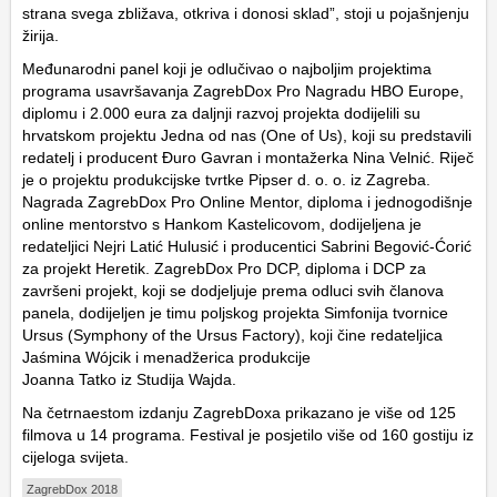
strana svega
zbližava, otkriva i donosi sklad”, stoji u pojašnjenju
žirija.
Međunarodni panel koji je odlučivao o najboljim projektima
programa usavršavanja ZagrebDox Pro Nagradu HBO Europe,
diplomu i 2.000 eura za daljnji razvoj projekta dodijelili su
hrvatskom projektu
Jedna od nas
(One of Us), koji su predstavili
redatelj i producent Đuro Gavran i montažerka Nina Velnić. Riječ
je o projektu produkcijske tvrtke Pipser d. o. o. iz Zagreba.
Nagrada ZagrebDox Pro Online Mentor, diploma i jednogodišnje
online mentorstvo s Hankom Kastelicovom, dodijeljena je
redateljici Nejri Latić Hulusić i producentici Sabrini Begović-Ćorić
za projekt
Heretik
. ZagrebDox Pro DCP, diploma i DCP za
završeni projekt, koji se dodjeljuje prema odluci svih članova
panela, dodijeljen je timu poljskog projekta
Simfonija tvornice
Ursus
(Symphony of the Ursus Factory), koji čine redateljica
Jaśmina Wójcik i menadžerica produkcije
Joanna Tatko iz Studija Wajda.
Na četrnaestom izdanju ZagrebDoxa prikazano je više od 125
filmova u 14 programa. Festival je posjetilo više od 160 gostiju iz
cijeloga svijeta.
ZagrebDox 2018