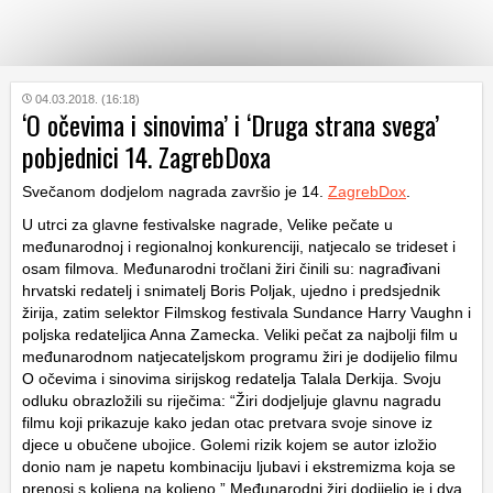
KATEGORIJE
04.03.2018. (16:18)
‘O očevima i sinovima’ i ‘Druga strana svega’
pobjednici 14. ZagrebDoxa
HRVATSKI
WEB
Svečanom dodjelom nagrada završio je 14.
ZagrebDox
.
U utrci za glavne festivalske nagrade, Velike pečate u
međunarodnoj i regionalnoj konkurenciji, natjecalo se trideset i
osam filmova. Međunarodni tročlani žiri činili su: nagrađivani
hrvatski redatelj i snimatelj Boris Poljak, ujedno i predsjednik
žirija, zatim selektor Filmskog festivala Sundance Harry Vaughn i
poljska redateljica Anna Zamecka. Veliki pečat za najbolji film u
međunarodnom natjecateljskom programu žiri je dodijelio filmu
O očevima i sinovima
sirijskog redatelja Talala Derkija. Svoju
odluku obrazložili su riječima: “Žiri dodjeljuje glavnu nagradu
filmu koji prikazuje kako jedan otac pretvara svoje sinove iz
djece u obučene ubojice. Golemi rizik kojem se autor izložio
donio nam je napetu kombinaciju ljubavi i ekstremizma koja se
prenosi s koljena na koljeno.” Međunarodni žiri dodijelio je i dva