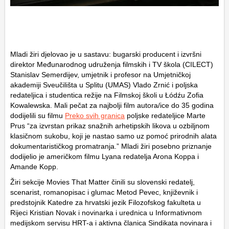
Mladi žiri djelovao je u sastavu: bugarski producent i izvršni
direktor Međunarodnog udruženja filmskih i TV škola (CILECT)
Stanislav Semerdijev, umjetnik i profesor na Umjetničkoj
akademiji Sveučilišta u Splitu (UMAS) Vlado Zrnić i poljska
redateljica i studentica režije na Filmskoj školi u Łódźu Zofia
Kowalewska. Mali pečat za najbolji film autora/ice do 35 godina
dodijelili su filmu
Preko svih granica
poljske redateljice Marte
Prus “za izvrstan prikaz snažnih arhetipskih likova u ozbiljnom
klasičnom sukobu, koji je nastao samo uz pomoć prirodnih alata
dokumentarističkog promatranja.” Mladi žiri posebno priznanje
dodijelio je američkom filmu
Lyana
redatelja Arona Koppa i
Amande Kopp.
Žiri sekcije Movies That Matter činili su slovenski redatelj,
scenarist, romanopisac i glumac Metod Pevec, književnik i
predstojnik Katedre za hrvatski jezik Filozofskog fakulteta u
Rijeci Kristian Novak i novinarka i urednica u Informativnom
medijskom servisu HRT-a i aktivna članica Sindikata novinara i