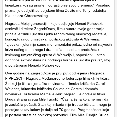
objektivnim prikazom života u okrutnim uvjetima djece i
tinejdžera koji su prisiljeni odrasti prije svog vremena.” Posebno
priznanje dodijelili su poljskom filmu
Zovite me Tony
redatelja
Klaudiusza Chrostowskog.
Nagrada Mojoj generaciji – koju dodjeljuje Nenad Puhovski,
osnivač i direktor ZagrebDoxa, filmu autora svoje generacije –
pripala je filmu
Ljudska rijeka
renomiranog kineskog redatelja,
konceptualnog umjetnika i političkog aktivista Ai Weiweija.
“Ljudska rijeka nije samo monumentalni prikaz jedne od najvećih
kriza našeg doba nego i dramatičan i osoban produžetak
iznimnog umjetničkog opusa Ai Weiweija i, naposljetku, bitan
doprinos aktivnostima na području borbe za ljudska prava”, stoji
u pojašnjenju Nenada Puhovskog.
Ove godine na ZagrebDoxu je prvi put dodijeljena i Nagrada
FIPRESCI – Nagrada Međunarodne federacije filmskih kritičara.
Žiri koji je činila njemačka novinarka i filmska kritičarka Carolin
Weidner, britanska kritičarka Collete de Castro i domaća
novinarka i kritičarka Marcella Jelić nagradu je dodijelio filmu
Druga strana svega
Mile Turajlić. “Časna žena koja ne misli da
je zaslužila počasti. Stan koji nikada nije trebao biti stan, nego je
postojao takav kakav je dulje od 70 godina. Pragmatičnost koja
je postala strast na političkoj pozornici. Film Mile Turajlić
Druga