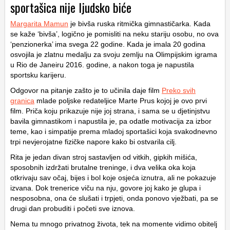
sportašica nije ljudsko biće
Margarita Mamun
je bivša ruska ritmička gimnastičarka. Kada
se kaže ‘bivša’, logično je pomisliti na neku stariju osobu, no ova
‘penzionerka’ ima svega 22 godine. Kada je imala 20 godina
osvojila je zlatnu medalju za svoju zemlju na Olimpijskim igrama
u Rio de Janeiru 2016. godine, a nakon toga je napustila
sportsku karijeru.
Odgovor na pitanje zašto je to učinila daje film
Preko svih
granica
mlade poljske redateljice Marte Prus kojoj je ovo prvi
film. Priča koju prikazuje nije joj strana, i sama se u djetinjstvu
bavila gimnastikom i napustila je, pa odatle motivacija za izbor
teme, kao i simpatije prema mladoj sportašici koja svakodnevno
trpi nevjerojatne fizičke napore kako bi ostvarila cilj.
Rita je jedan divan stroj sastavljen od vitkih, gipkih mišića,
sposobnih izdržati brutalne treninge, i dva velika oka koja
otkrivaju sav očaj, bijes i bol koje osjeća iznutra, ali ne pokazuje
izvana. Dok trenerice viču na nju, govore joj kako je glupa i
nesposobna, ona će slušati i trpjeti, onda ponovo vježbati, pa se
drugi dan probuditi i početi sve iznova.
Nema tu mnogo privatnog života, tek na momente vidimo obitelj