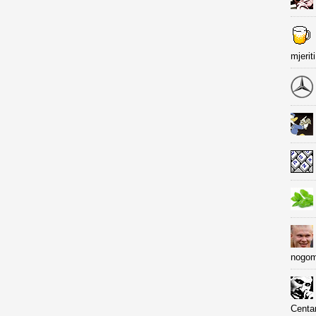
mjerit
nogom
Centa