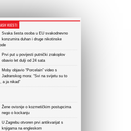
LASH VIJESTI
Svaka šesta osoba u EU svakodnevno
konzumira duhan i druge nikotinske
vode
Prvi put u povijesti putnički zrakoplov
obavio let dulji od 24 sata
Moby objavio “Porcelain” video s
Jadranskog mora: “Svi na svijetu su to
i, a ja nikad”
Žene ovisnije o kozmetičkim postupcima
nego o kockanju
U Zagrebu otvoren prvi antikvarijat s
knjigama na engleskom