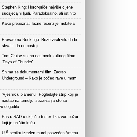
Stephen King: Horor-priče najviše cijene
suosjećajni ljudi. Paradoksalno, ali istinito
Kako prepoznati lažne recenzije mobitela
Prevare na Bookingu: Rezervirali vilu da bi
shvatili da ne postoji
Tom Cruise snima nastavak kultnog filma
‘Days of Thunder’
Snima se dokumentarni film ‘Zagreb
Underground – Kako je počeo rave u mom
‘Vjesnik u plamenu‘. Pogledajte strip koji je
nastao na temelju istraživanja što se
vo dogodilo
Pas u SAD-u uključio toster. Izazvao požar
koji je uništio kuću
U Šibeniku izrađen mural posvećen Arsenu