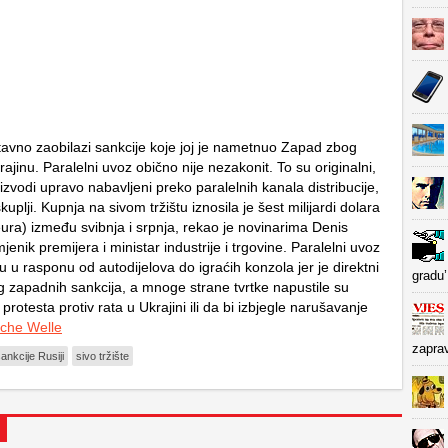
tavno zaobilazi sankcije koje joj je nametnuo Zapad zbog
rajinu. Paralelni uvoz obično nije nezakonit. To su originalni,
oizvodi upravo nabavljeni preko paralelnih kanala distribucije,
kuplji. Kupnja na sivom tržištu iznosila je šest milijardi dolara
 eura) između svibnja i srpnja, rekao je novinarima Denis
enik premijera i ministar industrije i trgovine. Paralelni uvoz
 u rasponu od autodijelova do igraćih konzola jer je direktni
gradu’
 zapadnih sankcija, a mnoge strane tvrtke napustile su
protesta protiv rata u Ukrajini ili da bi izbjegle narušavanje
che Welle
zapra
ankcije Rusiji
sivo tržište