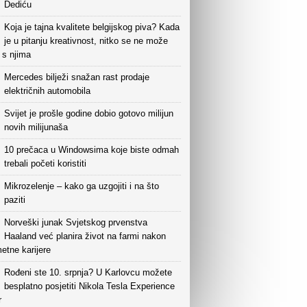
Dediću
Koja je tajna kvalitete belgijskog piva? Kada
je u pitanju kreativnost, nitko se ne može
i s njima
Mercedes bilježi snažan rast prodaje
električnih automobila
Svijet je prošle godine dobio gotovo milijun
novih milijunaša
10 prečaca u Windowsima koje biste odmah
trebali početi koristiti
Mikrozelenje – kako ga uzgojiti i na što
paziti
Norveški junak Svjetskog prvenstva
Haaland već planira život na farmi nakon
etne karijere
Rođeni ste 10. srpnja? U Karlovcu možete
besplatno posjetiti Nikola Tesla Experience
r