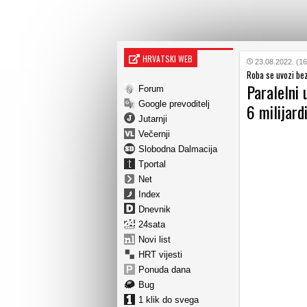
HRVATSKI WEB
23.08.2022. (16
Roba se uvozi be
Paralelni
Forum
Google prevoditelj
6 milijard
Jutarnji
Večernji
Slobodna Dalmacija
Tportal
Net
Index
Dnevnik
24sata
Novi list
HRT vijesti
Ponuda dana
Bug
1 klik do svega