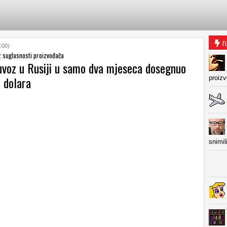
F
:00)
z suglasnosti proizvođača
 uvoz u Rusiji u samo dva mjeseca dosegnuo
i dolara
proiz
snimil