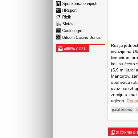
Sponzorirane vijesti
HRsport
Rizik
Slotovi
Casino igre
Bitcoin Casino Bonus
Rusija jednos
ARHIVA VIJESTI
invazije na Uk
licencirani pr
koji su često s
(5,9 milijardi
Manturov, zamj
obuhvaća robu
uvoz pao zbog
zemlju u znak 
ugleda.
Deuts
paralelni uvoz
s
SLIČNE VIJESTI