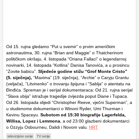
Od 15. rujna gledamo “Put u svemir” o prvim američkim
astronautima, 30. rujna “Brian and Maggie” o Thatcherinom
političkom okršaju, 4. listopada “Oriana Fallaci” o legendarnoj
novinarki, 14. listopada “Kotlina” Danisa Tanovića, a u prosincu
“Zovite babicu”.
Sljedeće godine stižu “Grof Monte Cristo”
(5. siječnja),
“Maxima” (19. siječnja), “Archie” o Caryju Grantu
(veljača), “Litvinenko” o trovanju špijuna i “Sablja” o atentatu na
Đinđića. Spreman je i serijal dokumentaraca: Od 21. rujna serijal
“Slava ubija” istražuje tragedije zvijezda poput Diane i Tupaca.
Od 26. listopada slijedi “Christopher Reeve, vječni Superman”, a
u studenome dokumentarci o Winoni Ryder, Umi Thurman i
Kevinu Spaceyu.
Subotom od 15:30 biografije Lagerfelda,
Willisa, Lopez i Lemmona
, a od 23:00 glazbeni dokumentarci
o Ozzyju Osbourneu, Dalidi i Novom valu.
HRT
televizijske serije
TV serije