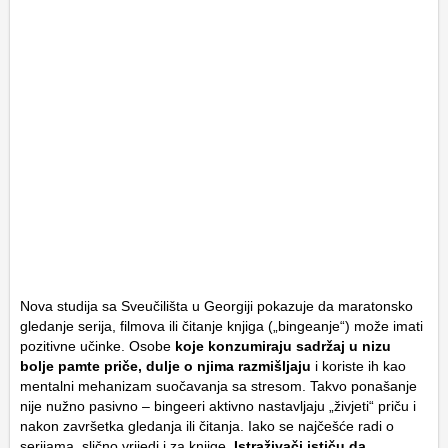
Nova studija sa Sveučilišta u Georgiji pokazuje da maratonsko
gledanje serija, filmova ili čitanje knjiga („bingeanje“) može imati
pozitivne učinke. Osobe
koje konzumiraju sadržaj u nizu
bolje pamte priče, dulje o njima razmišljaju
i koriste ih kao
mentalni mehanizam suočavanja sa stresom. Takvo ponašanje
nije nužno pasivno – bingeeri aktivno nastavljaju „živjeti“ priču i
nakon završetka gledanja ili čitanja. Iako se najčešće radi o
serijama, slično vrijedi i za knjige
. Istraživači ističu da