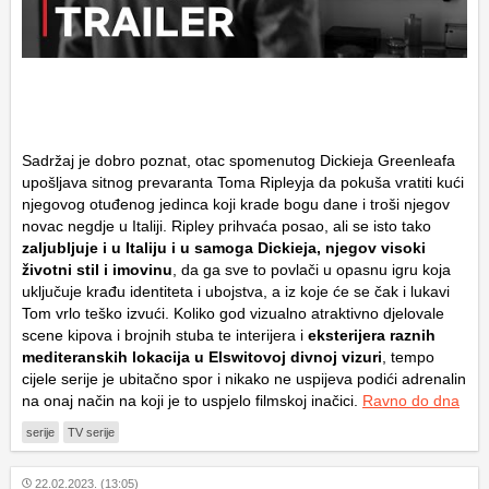
Sadržaj je dobro poznat, otac spomenutog Dickieja Greenleafa
upošljava sitnog prevaranta Toma Ripleyja da pokuša vratiti kući
njegovog otuđenog jedinca koji krade bogu dane i troši njegov
novac negdje u Italiji. Ripley prihvaća posao, ali se isto tako
zaljubljuje i u Italiju i u samoga Dickieja, njegov visoki
životni stil i imovinu
, da ga sve to povlači u opasnu igru koja
uključuje krađu identiteta i ubojstva, a iz koje će se čak i lukavi
Tom vrlo teško izvući. Koliko god vizualno atraktivno djelovale
scene kipova i brojnih stuba te interijera i
eksterijera raznih
mediteranskih lokacija u Elswitovoj divnoj vizuri
, tempo
cijele serije je ubitačno spor i nikako ne uspijeva podići adrenalin
na onaj način na koji je to uspjelo filmskoj inačici.
Ravno do dna
serije
TV serije
22.02.2023. (13:05)