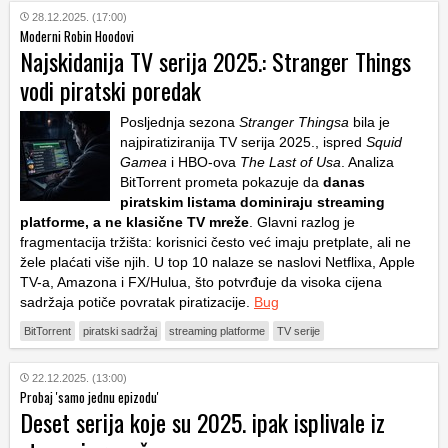
28.12.2025. (17:00)
Moderni Robin Hoodovi
Najskidanija TV serija 2025.: Stranger Things
vodi piratski poredak
Posljednja sezona
Stranger Thingsa
bila je
najpiratiziranija TV serija 2025., ispred
Squid
Gamea
i HBO-ova
The Last of Usa
. Analiza
BitTorrent prometa pokazuje da
danas
piratskim listama dominiraju streaming
platforme, a ne klasične TV mreže
. Glavni razlog je
fragmentacija tržišta: korisnici često već imaju pretplate, ali ne
žele plaćati više njih. U top 10 nalaze se naslovi Netflixa, Apple
TV-a, Amazona i FX/Hulua, što potvrđuje da visoka cijena
sadržaja potiče povratak piratizacije.
Bug
BitTorrent
piratski sadržaj
streaming platforme
TV serije
22.12.2025. (13:00)
Probaj 'samo jednu epizodu'
Deset serija koje su 2025. ipak isplivale iz