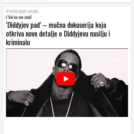
10.02.2025. (16:00)
I 'Svi su sve znali'
‘Diddyjev pad’ – mučna dokuserija koja
otkriva nove detalje o Diddyjevu nasilju i
kriminalu