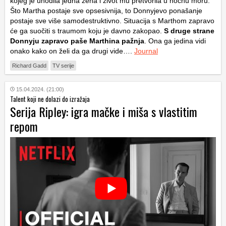
kojeg je uhodila jedna žena i život mu pretvorila u noćnu moru.
Što Martha postaje sve opsesivnija, to Donnyjevo ponašanje
postaje sve više samodestruktivno. Situacija s Marthom zapravo
će ga suočiti s traumom koju je davno zakopao.
S druge strane
Donnyju zapravo paše Marthina pažnja
. Ona ga jedina vidi
onako kako on želi da ga drugi vide….
Journal
Richard Gadd
TV serije
15.04.2024. (21:00)
Talent koji ne dolazi do izražaja
Serija Ripley: igra mačke i miša s vlastitim
repom