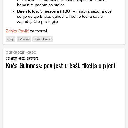
banalnim padom sa stolca
Bijeli lotos, 3. sezona (HBO)
– i slabija sezona ove
serije ostaje britka, duhovita i bolno točna satira
zapadnjačke privilegije
Zrinka Pavlić
za tportal
serije
TV serije
Zrinka Pavlić
26.09.2025. (09:00)
Straight outta pivovara
Kuća Guinness: povijest u čaši, fikcija u pjeni