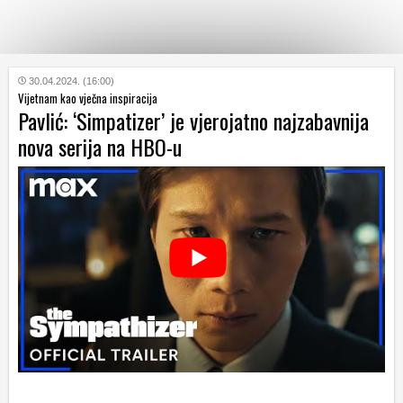
KATEGORIJE
30.04.2024. (16:00)
Vijetnam kao vječna inspiracija
Pavlić: ‘Simpatizer’ je vjerojatno najzabavnija
HRVATSKI
nova serija na HBO-u
WEB