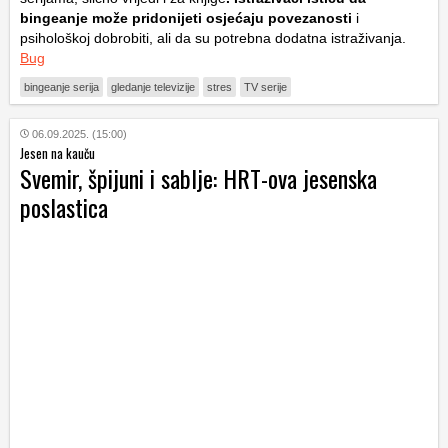
bingeanje može pridonijeti osjećaju povezanosti
i
psihološkoj dobrobiti, ali da su potrebna dodatna istraživanja.
Bug
bingeanje serija
gledanje televizije
stres
TV serije
06.09.2025. (15:00)
Jesen na kauču
Svemir, špijuni i sablje: HRT-ova jesenska
poslastica