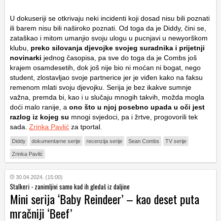
U dokuseriji se otkrivaju neki incidenti koji dosad nisu bili poznati
ili barem nisu bili naširoko poznati. Od toga da je Diddy, čini se,
zataškao i mitom umanjio svoju ulogu u pucnjavi u newyorškom
klubu,
preko silovanja djevojke svojeg suradnika i prijetnji
novinarki
jednog časopisa, pa sve do toga da je Combs još
krajem osamdesetih, dok još nije bio ni moćan ni bogat, nego
student, zlostavljao svoje partnerice jer je viđen kako na faksu
remenom mlati svoju djevojku. Serija je bez ikakve sumnje
važna, premda bi, kao i u slučaju mnogih takvih, možda mogla
doći malo ranije, a
ono što u njoj posebno upada u oči jest
razlog iz kojeg su
mnogi svjedoci, pa i žrtve, progovorili tek
sada.
Zrinka Pavlić
za tportal.
Diddy
dokumentarne serije
recenzija serije
Sean Combs
TV serije
Zrinka Pavlić
30.04.2024. (15:00)
Stalkeri - zanimljivi samo kad ih gledaš iz daljine
Mini serija ‘Baby Reindeer’ – kao deset puta
mračniji ‘Beef’