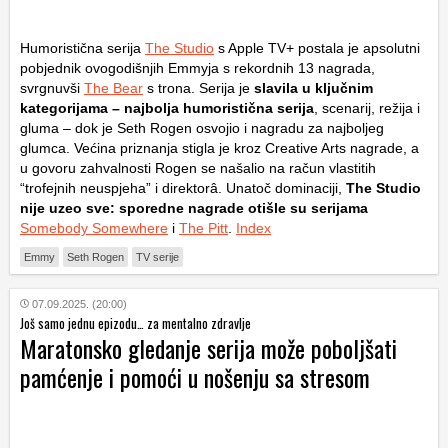
Humoristična serija
The Studio
s Apple TV+ postala je apsolutni
pobjednik ovogodišnjih Emmyja s rekordnih 13 nagrada,
svrgnuvši
The Bear
s trona. Serija je
slavila u ključnim
kategorijama – najbolja humoristična serija
, scenarij, režija i
gluma – dok je Seth Rogen osvojio i nagradu za najboljeg
glumca. Većina priznanja stigla je kroz Creative Arts nagrade, a
u govoru zahvalnosti Rogen se našalio na račun vlastitih
“trofejnih neuspjeha” i direktorâ. Unatoč dominaciji,
The Studio
nije uzeo sve: sporedne nagrade otišle su serijama
Somebody Somewhere
i
The Pitt
.
Index
Emmy
Seth Rogen
TV serije
07.09.2025. (20:00)
Još samo jednu epizodu… za mentalno zdravlje
Maratonsko gledanje serija može poboljšati
pamćenje i pomoći u nošenju sa stresom