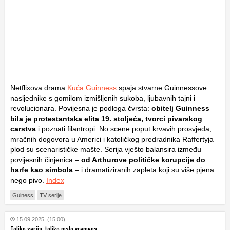
Netflixova drama
Kuća Guinness
spaja stvarne Guinnessove
nasljednike s gomilom izmišljenih sukoba, ljubavnih tajni i
revolucionara. Povijesna je podloga čvrsta:
obitelj Guinness
bila je protestantska elita 19. stoljeća, tvorci pivarskog
carstva
i poznati filantropi. No scene poput krvavih prosvjeda,
mračnih dogovora u Americi i katoličkog predradnika Raffertyja
plod su scenarističke mašte. Serija vješto balansira između
povijesnih činjenica –
od Arthurove političke korupcije do
harfe kao simbola
– i dramatiziranih zapleta koji su više pjena
nego pivo.
Index
Guiness
TV serije
15.09.2025. (15:00)
Toliko serija, toliko malo vremena