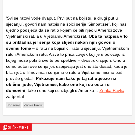
‘Svi se ratovi vode dvaput. Prvi put na bojištu, a drugi put u
sjećanju’, govori nam natpis na špici serije ‘Simpatizer’, koji nas
ujedno podsjeća da se rat o kojem će biti riječ u Americi zove
Vijetnamski rat, a u Vijetnamu Američki rat.
Oba ta natpisa vrlo
su prikladna jer serija koja slijedi nakon njih govori o
svemu tome
– o ratu na bojišnici, ratu u sjećanju, Vijetnamskom
ratu i Američkom ratu. A sve to priča čovjek koji je u položaju iz
kojeg može pokriti sve te perspektive – dvostruki špijun. Ono u
čemu autori ove serije još uspijevaju jest ono što dosad, kada je
bila riječ o filmovima i serijama o ratu u Vijetnamu, nismo baš
previše gledali.
Prikazuje nam kako je taj rat utjecao na
obične ljude, Vijetnamce, kako one koji su ostali u
domovini
, tako i one koji su izbjegli u Ameriku…
Zrinka Pavlić
za tportal
TV serije
Zrinka Pavlić
SLIČNE VIJESTI