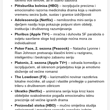
iskreno voli filmove, ali ih stalno sabotira
Pittsburška bolnica (HBO)
– iscrpljujuće precizna i
emocionalno razorna medicinska drama koja u realnom
vremenu secira ljude, sustav i granice izdržljivosti
Adolescencija (Netflix)
– nemilosrdna mini-serija o
dječjem nasilju koja pokazuje potpuni slom obitelji,
institucija i društvenog razumijevanja
Pluribus (Apple TV+)
– mračna i duhovita SF parabola o
svijetu savršene sloge koji postaje noćna mora za
individualnost
Poker Face, 2. sezona (Peacock)
– Natasha Lyonne i
Rian Johnson pretvaraju klasični krimi u razigranu,
inteligentnu i beskrajno zabavnu seriju
Platonic, 2. sezona (Apple TV+)
– odrasla komedija o
iscrpljujućem, ali iskrenom prijateljstvu koje je emotivno
složenije od većine romansi
The Lowdown (FX)
– karizmatični novinar razotkriva
lokalne moćnike, ali usput i vlastite privilegije u pametnom
trileru s društvenom oštricom
Ukratko (Netflix)
– animirana serija koja kroz kaos
obiteljske svakodnevice pogađa emocionalnu istinu
preciznije od većine igranih drama
Proizvođač stolca (HBO)
– mučno smiješna studija
anksioznosti i moralnog raspada započeta jednim