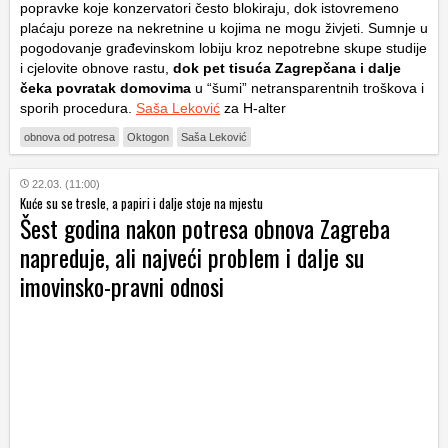
popravke koje konzervatori često blokiraju, dok istovremeno
plaćaju poreze na nekretnine u kojima ne mogu živjeti. Sumnje u
pogodovanje građevinskom lobiju kroz nepotrebne skupe studije
i cjelovite obnove rastu,
dok pet tisuća Zagrepčana i dalje
čeka povratak domovima
u “šumi” netransparentnih troškova i
sporih procedura.
Saša Leković
za H-alter
obnova od potresa
Oktogon
Saša Leković
22.03. (11:00)
Kuće su se tresle, a papiri i dalje stoje na mjestu
Šest godina nakon potresa obnova Zagreba
napreduje, ali najveći problem i dalje su
imovinsko-pravni odnosi