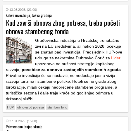
13.03.2025. (21:00)
Kakva investicija, takva gradnja
Kad završi obnova zbog potresa, treba početi
obnova stambenog fonda
Građevinska industrija u Hrvatskoj trenutačno
živi na EU sredstvima, ali nakon 2028. očekuje
se znatan pad investicija. Predsjednik HUP-ove
udruge za nekretnine Dubravko Ćorić za
Lider
upozorava na nužnost strategije kapitalnog
razvoja,
posebice za obnovu zastarjelih stambenih zgrada
.
Privatne investicije će se nastaviti, no nedostaje jasna vizija
razvoja turizma i stambene politike. Hoteli se ne grade zbog
birokracije, mladi čekaju nedorečene stambene programe, a
turistička sezona i dalje traje kraće od godišnjeg odmora u
državnoj službi.
HUP
obnova od potresa
stambeni fond
27.01.2025. (15:00)
Privremeno trajno stanje