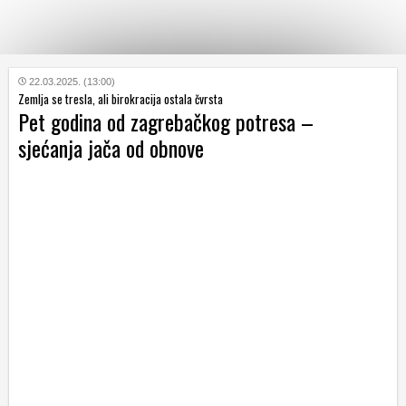
KATEGORIJE
22.03.2025. (13:00)
Zemlja se tresla, ali birokracija ostala čvrsta
Pet godina od zagrebačkog potresa –
HRVATSKI
sjećanja jača od obnove
WEB