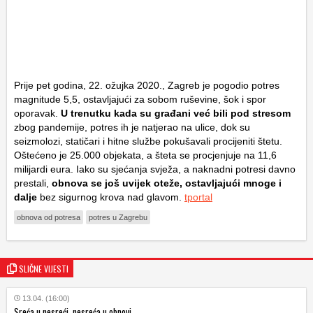
Prije pet godina, 22. ožujka 2020., Zagreb je pogodio potres
magnitude 5,5, ostavljajući za sobom ruševine, šok i spor
oporavak.
U trenutku kada su građani već bili pod stresom
zbog pandemije, potres ih je natjerao na ulice, dok su
seizmolozi, statičari i hitne službe pokušavali procijeniti štetu.
Oštećeno je 25.000 objekata, a šteta se procjenjuje na 11,6
milijardi eura. Iako su sjećanja svježa, a naknadni potresi davno
prestali,
obnova se još uvijek oteže, ostavljajući mnoge i
dalje
bez sigurnog krova nad glavom.
tportal
obnova od potresa
potres u Zagrebu
SLIČNE VIJESTI
13.04. (16:00)
Sreća u nesreći, nesreća u obnovi