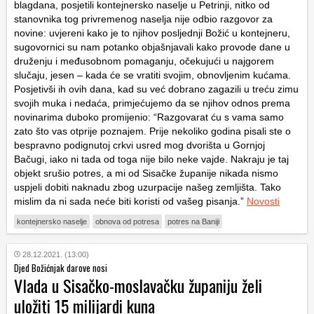
blagdana, posjetili kontejnersko naselje u Petrinji, nitko od
stanovnika tog privremenog naselja nije odbio razgovor za
novine: uvjereni kako je to njihov posljednji Božić u kontejneru,
sugovornici su nam potanko objašnjavali kako provode dane u
druženju i međusobnom pomaganju, očekujući u najgorem
slučaju, jesen – kada će se vratiti svojim, obnovljenim kućama.
Posjetivši ih ovih dana, kad su već dobrano zagazili u treću zimu
svojih muka i nedaća, primjećujemo da se njihov odnos prema
novinarima duboko promijenio: “Razgovarat ću s vama samo
zato što vas otprije poznajem. Prije nekoliko godina pisali ste o
bespravno podignutoj crkvi usred mog dvorišta u Gornjoj
Bačugi, iako ni tada od toga nije bilo neke vajde. Nakraju je taj
objekt srušio potres, a mi od Sisačke županije nikada nismo
uspjeli dobiti naknadu zbog uzurpacije našeg zemljišta. Tako
mislim da ni sada neće biti koristi od vašeg pisanja.”
Novosti
kontejnersko naselje
obnova od potresa
potres na Baniji
28.12.2021. (13:00)
Djed Božićnjak darove nosi
Vlada u Sisačko-moslavačku županiju želi
uložiti 15 milijardi kuna