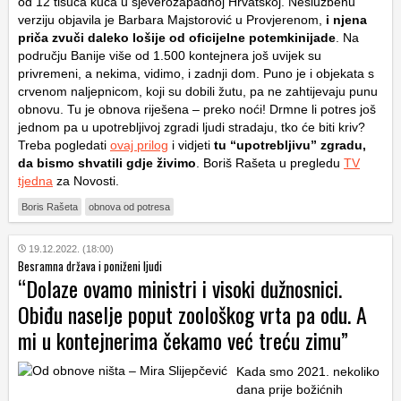
od 12 tisuća kuća u sjeverozapadnoj Hrvatskoj. Neslužbenu
verziju objavila je Barbara Majstorović u Provjerenom,
i njena
priča zvuči daleko lošije od oficijelne potemkinijade
. Na
području Banije više od 1.500 kontejnera još uvijek su
privremeni, a nekima, vidimo, i zadnji dom. Puno je i objekata s
crvenom naljepnicom, koji su dobili žutu, pa ne zahtijevaju punu
obnovu. Tu je obnova riješena – preko noći! Drmne li potres još
jednom pa u upotrebljivoj zgradi ljudi stradaju, tko će biti kriv?
Treba pogledati
ovaj prilog
i vidjeti
tu “upotrebljivu” zgradu,
da bismo shvatili gdje živimo
. Boriš Rašeta u pregledu
TV
tjedna
za Novosti.
Boris Rašeta
obnova od potresa
19.12.2022. (18:00)
Besramna država i poniženi ljudi
“Dolaze ovamo ministri i visoki dužnosnici.
Obiđu naselje poput zoološkog vrta pa odu. A
mi u kontejnerima čekamo već treću zimu”
Kada smo 2021. nekoliko
dana prije božićnih