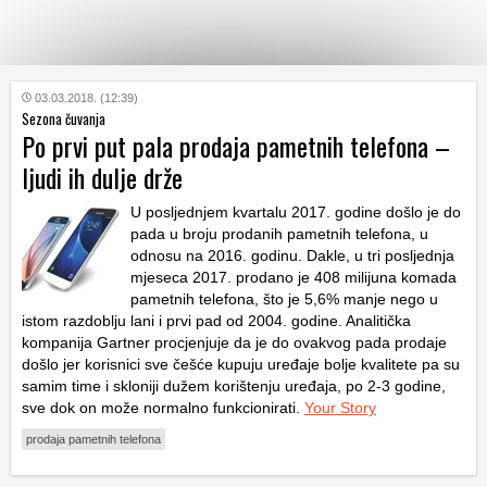
KATEGORIJE
03.03.2018. (12:39)
Sezona čuvanja
Po prvi put pala prodaja pametnih telefona –
HRVATSKI
ljudi ih dulje drže
WEB
U posljednjem kvartalu 2017. godine došlo je do
pada u broju prodanih pametnih telefona, u
odnosu na 2016. godinu. Dakle, u tri posljednja
mjeseca 2017. prodano je 408 milijuna komada
pametnih telefona, što je 5,6% manje nego u
istom razdoblju lani i prvi pad od 2004. godine. Analitička
kompanija Gartner procjenjuje da je do ovakvog pada prodaje
došlo jer korisnici sve češće kupuju uređaje bolje kvalitete pa su
samim time i skloniji dužem korištenju uređaja, po 2-3 godine,
sve dok on može normalno funkcionirati.
Your Story
prodaja pametnih telefona