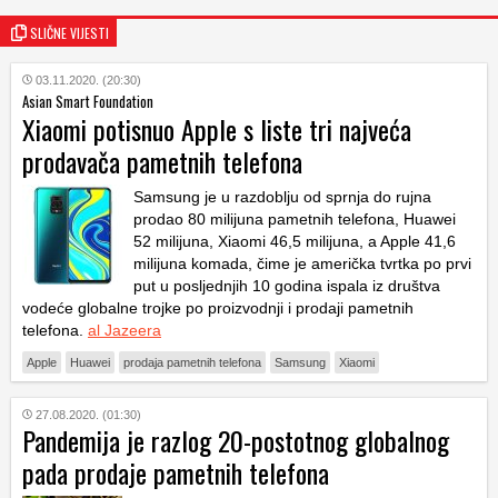
SLIČNE VIJESTI
03.11.2020. (20:30)
Asian Smart Foundation
Xiaomi potisnuo Apple s liste tri najveća
prodavača pametnih telefona
Samsung je u razdoblju od sprnja do rujna
prodao 80 milijuna pametnih telefona, Huawei
52 milijuna, Xiaomi 46,5 milijuna, a Apple 41,6
milijuna komada, čime je američka tvrtka po prvi
put u posljednjih 10 godina ispala iz društva
vodeće globalne trojke po proizvodnji i prodaji pametnih
telefona.
al Jazeera
Apple
Huawei
prodaja pametnih telefona
Samsung
Xiaomi
27.08.2020. (01:30)
Pandemija je razlog 20-postotnog globalnog
pada prodaje pametnih telefona