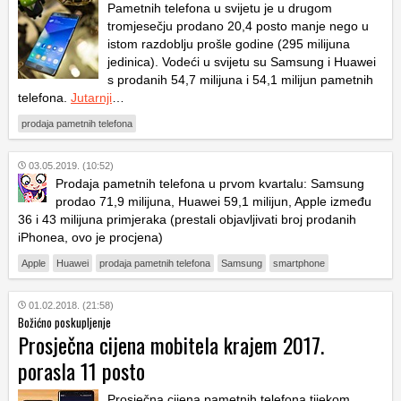
Pametnih telefona u svijetu je u drugom
tromjesečju prodano 20,4 posto manje nego u
istom razdoblju prošle godine (295 milijuna
jedinica). Vodeći u svijetu su Samsung i Huawei
s prodanih 54,7 milijuna i 54,1 milijun pametnih
telefona.
Jutarnji
…
prodaja pametnih telefona
03.05.2019. (10:52)
Prodaja pametnih telefona u prvom kvartalu: Samsung
prodao 71,9 milijuna, Huawei 59,1 milijun, Apple između
36 i 43 milijuna primjeraka (prestali objavljivati broj prodanih
iPhonea, ovo je procjena)
Apple
Huawei
prodaja pametnih telefona
Samsung
smartphone
01.02.2018. (21:58)
Božićno poskupljenje
Prosječna cijena mobitela krajem 2017.
porasla 11 posto
Prosječna cijena pametnih telefona tijekom