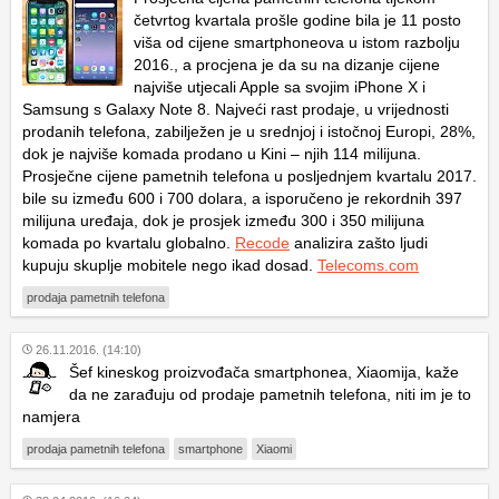
četvrtog kvartala prošle godine bila je 11 posto
viša od cijene smartphoneova u istom razbolju
2016., a procjena je da su na dizanje cijene
najviše utjecali Apple sa svojim iPhone X i
Samsung s Galaxy Note 8. Najveći rast prodaje, u vrijednosti
prodanih telefona, zabilježen je u srednjoj i istočnoj Europi, 28%,
dok je najviše komada prodano u Kini – njih 114 milijuna.
Prosječne cijene pametnih telefona u posljednjem kvartalu 2017.
bile su između 600 i 700 dolara, a isporučeno je rekordnih 397
milijuna uređaja, dok je prosjek između 300 i 350 milijuna
komada po kvartalu globalno.
Recode
analizira zašto ljudi
kupuju skuplje mobitele nego ikad dosad.
Telecoms.com
prodaja pametnih telefona
26.11.2016. (14:10)
Šef kineskog proizvođača smartphonea, Xiaomija, kaže
da ne zarađuju od prodaje pametnih telefona, niti im je to
namjera
prodaja pametnih telefona
smartphone
Xiaomi