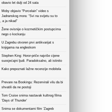
obavio let dulji od 24 sata
Moby objavio “Porcelain” video s
Jadranskog mora: “Svi na svijetu su to
i, a ja nikad”
Žene ovisnije o kozmetičkim postupcima
nego o kockanju
U Zagrebu otvoren prvi antikvarijat s
knjigama na engleskom
Stephen King: Horor-priče najviše cijene
suosjećajni ljudi. Paradoksalno, ali istinito
Kako prepoznati lažne recenzije mobitela
Prevare na Bookingu: Rezervirali vilu da bi
shvatili da ne postoji
Tom Cruise snima nastavak kultnog filma
‘Days of Thunder’
Snima se dokumentarni film ‘Zagreb