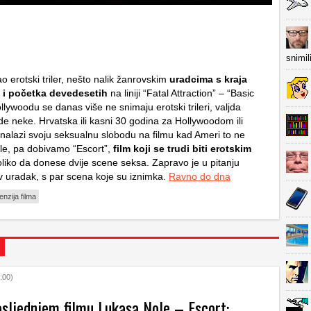
snimil
 erotski triler, nešto nalik žanrovskim
uradcima s kraja
 i početka devedesetih
na liniji “Fatal Attraction” – “Basic
ollywoodu se danas više ne snimaju erotski trileri, valjda
de neke. Hrvatska ili kasni 30 godina za Hollywoodom ili
alazi svoju seksualnu slobodu na filmu kad Ameri to ne
ele, pa dobivamo “Escort”,
film koji se trudi biti erotskim
oliko da donese dvije scene seksa. Zapravo je u pitanju
jiv uradak, s par scena koje su iznimka.
Ravno do dna
enzija filma
:00)
osljednjem filmu Lukasa Nole – Escort: