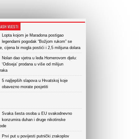
LASH VIJESTI
Lopta kojom je Maradona postigao
legendarni pogodak “Božjom rukom” se
e, cijena bi mogla postići i 2,5 milijuna dolara
Nolan dao vjetra u leđa Homerovom djelu:
‘Odiseja’ prodana u više od milijun
raka
5 najljepših slapova u Hrvatskoj koje
obavezno morate posjetiti
Svaka šesta osoba u EU svakodnevno
konzumira duhan i druge nikotinske
vode
Prvi put u povijesti putnički zrakoplov