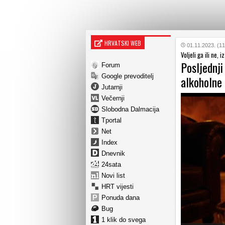
HRVATSKI WEB
01.11.2023. (11
Voljeli ga ili ne, 
Posljednji
Forum
Google prevoditelj
alkoholne
Jutarnji
Večernji
Slobodna Dalmacija
Tportal
Net
Index
Dnevnik
24sata
Novi list
HRT vijesti
Ponuda dana
Bug
1 klik do svega