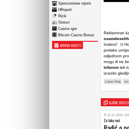
Sponzorirane vijesti
HRsport
Rizik
Slotovi
Casino igre
Reklamiran kao
Bitcoin Casino Bonus
osamdesetih
Instinct”. U H
ARHIVA VIJESTI
prelako uvrije
odjednom pron
mogu ili ne ž
trilerom
tek t
izrazito gledl
Lukas Nola
rec
SLIČNE VIJESTI
14.11.2023. (22
Za laku noć
Radić o p