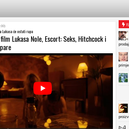
F
:00)
iza Lukasa će ostati rupa
 film Lukasa Nole, Escort: Seks, Hitchcock i
 pare
prodaj
primje
proiz