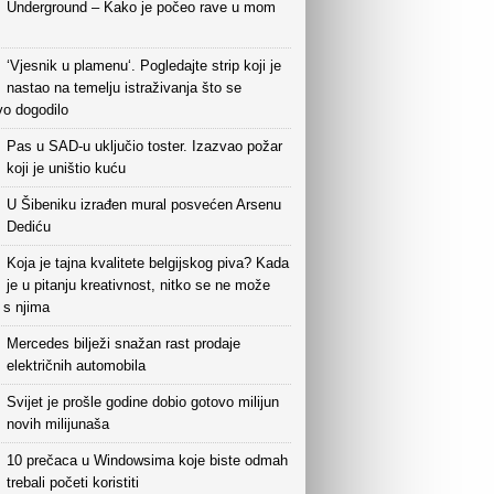
Underground – Kako je počeo rave u mom
‘Vjesnik u plamenu‘. Pogledajte strip koji je
nastao na temelju istraživanja što se
vo dogodilo
Pas u SAD-u uključio toster. Izazvao požar
koji je uništio kuću
U Šibeniku izrađen mural posvećen Arsenu
Dediću
Koja je tajna kvalitete belgijskog piva? Kada
je u pitanju kreativnost, nitko se ne može
i s njima
Mercedes bilježi snažan rast prodaje
električnih automobila
Svijet je prošle godine dobio gotovo milijun
novih milijunaša
10 prečaca u Windowsima koje biste odmah
trebali početi koristiti