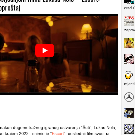
oproštaj
gradu’
zapra
mjerit
nakon dugometražnog igranog ostvarenja “Šuti”, Lukas Nola,
uo krajem 2022., snimio je “
Escort
“, posljednji film svog,
u