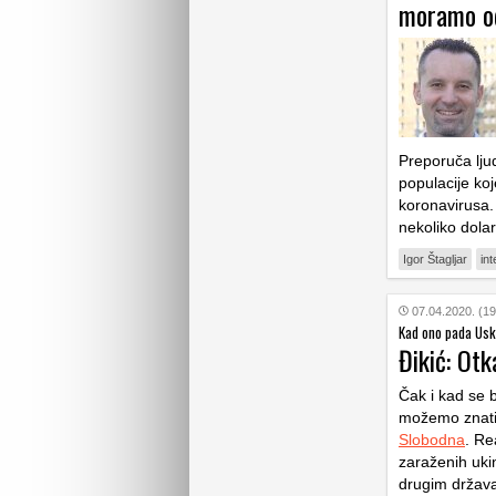
moramo od
Preporuča lj
populacije koj
koronavirusa. 
nekoliko dolar
Igor Štagljar
int
07.04.2020. (19
Kad ono pada Usk
Đikić: Otk
Čak i kad se b
možemo znati k
Slobodna
. Re
zaraženih uki
drugim država