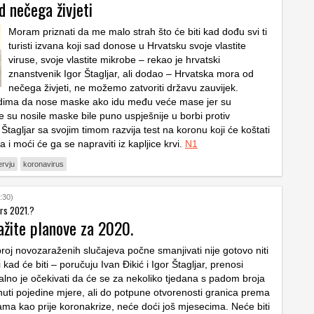
 nečega živjeti
Moram priznati da me malo strah što će biti kad dođu svi ti
turisti izvana koji sad donose u Hrvatsku svoje vlastite
viruse, svoje vlastite mikrobe – rekao je hrvatski
znanstvenik Igor Štagljar, ali dodao – Hrvatska mora od
nečega živjeti, ne možemo zatvoriti državu zauvijek.
udima da nose maske ako idu među veće mase jer su
e su nosile maske bile puno uspješnije u borbi protiv
Štagljar sa svojim timom razvija test na koronu koji će koštati
a i moći će ga se napraviti iz kapljice krvi.
N1
ervju
koronavirus
:30)
rs 2021.?
ažite planove za 2020.
roj novozaraženih slučajeva počne smanjivati nije gotovo niti
ad će biti – poručuju Ivan Đikić i Igor Štagljar, prenosi
alno je očekivati da će se za nekoliko tjedana s padom broja
nuti pojedine mjere, ali do potpune otvorenosti granica prema
ma kao prije koronakrize, neće doći još mjesecima. Neće biti