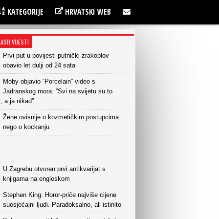
KATEGORIJE
HRVATSKI WEB
LASH VIJESTI
Prvi put u povijesti putnički zrakoplov
obavio let dulji od 24 sata
Moby objavio “Porcelain” video s
Jadranskog mora: “Svi na svijetu su to
i, a ja nikad”
Žene ovisnije o kozmetičkim postupcima
nego o kockanju
U Zagrebu otvoren prvi antikvarijat s
knjigama na engleskom
Stephen King: Horor-priče najviše cijene
suosjećajni ljudi. Paradoksalno, ali istinito