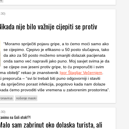
:30)
Nikada nije bilo važnije cijepiti se protiv
“Moramo spriječiti pojavu gripe, a to ćemo moći samo ako
se cijepimo. Cjepivo je efikasno u 50 posto slučajeva, tako
da ako za 50 posto možemo smanjiti dolazak pacijenata
onda samo već napravili jako puno. Moj savjet svima je da
se cijepe ove jeseni protiv gripe, to ću preporučiti i svim
ma obitelji“ rekao je znanstvenik
Igor Štagljar Večernjem
.
preporuča – “svi bi trebali biti puno odgovorniji i staviti
 da spriječimo porast infekcija, pogotovo kada nam dolaze
 i kada ćemo provoditi više vremena u zatvorenim prostorima“.
ronavirus
nošenje maski
:30)
tavimo na Goli otok!?!
Malo sam zabrinut oko dolaska turista, ali