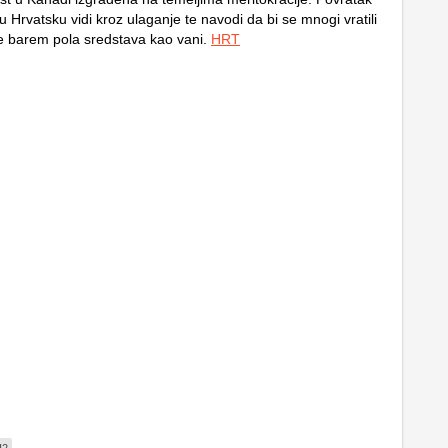
 Hrvatsku vidi kroz ulaganje te navodi da bi se mnogi vratili
že barem pola sredstava kao vani.
HRT
U2