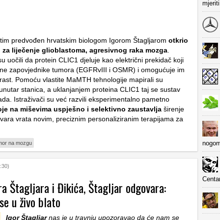
mjerit
tim predvođen hrvatskim biologom Igorom Štagljarom
otkrio
 za liječenje glioblastoma, agresivnog raka mozga
.
u uočili da protein CLIC1 djeluje kao električni prekidač koji
vne zapovjednike tumora (EGFRvIII i OSMR) i omogućuje im
 rast. Pomoću vlastite MaMTH tehnologije mapirali su
unutar stanica, a uklanjanjem proteina CLIC1 taj se sustav
da. Istraživači su već razvili eksperimentalno pametno
koje na miševima uspješno i selektivno zaustavlja
širenje
tvara vrata novim, preciznim personaliziranim terapijama za
nogom
mor na mozgu
:30)
Centa
a Štagljara i Đikića, Štagljar odgovara:
se u živo blato
Igor Štagljar
nas je u travnju upozoravao da će nam se