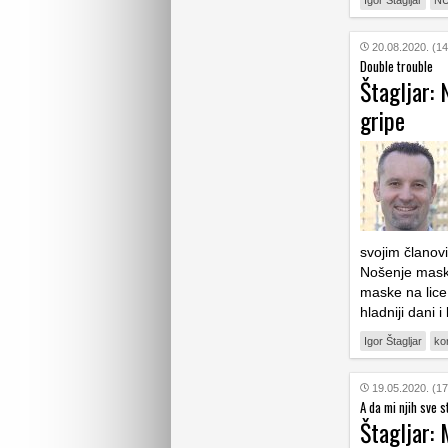
20.08.2020. (14
Double trouble
Štagljar: 
gripe
svojim članovi
Nošenje maski 
maske na lice
hladniji dani
Igor Štagljar
ko
19.05.2020. (17
A da mi njih sve s
Štagljar: 