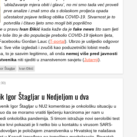
‘ublažavanje mjera obiti i glavu’, no mi smo tada već proveli
prve analize i znali smo da s dolaskom proljeća opada
učestalost pojave teškog oblika COVID-19. Stvarnost je to
potvrdila i čitavo ljeto smo mogli biti poprilično
je u pravu
Ivan Đikić
kada kaže da je
fake news
što sam ljeti
e loše što je dio populacije prebolio COVID-19 tijekom ljeta
,
a Facebooku Gordan Lauc (
T-portal
). Ubrzo je uslijedio odgovor
a: Sve više izgledaš i zvučiš kao poduzetnički lobist među
a, to je sasvim legitimno, ali onda
nemoj više pred javnosti
stvenika
niti sjediti u znanstvenom savjetu (
Jutarnji
).
gor Štagljar
Ivan Đikić
:30)
k Igor Štagljar u Nedjeljom u dva
venik Igor Štagljar u NU2 komentirao je onkološku situaciju u
knuo da se moramo vratiti liječenju karcinoma jer nam u
jedi onkološka pandemija. S timom istražuje novi serološki test
ljice krvi pokazati je li netko bio u kontaktu s virusom SARS-
dovoljan je položajem znanstvenika u Hrvatskoj te nalašava
st u Kanadi izgrađena na temeljima meritokracije. Povratak