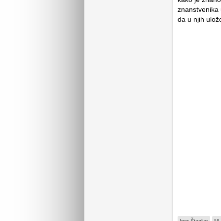
znanstvenika u
da u njih ulo
Igor Štagljar
N