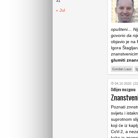
31
« Jul
opušteni… Ni
govorio da nij
objavio je n
Igora Štagljar
znanstvenicim
glumiti znan
Gordan Lauc
I
04.10.2020. (22
Odlijev mozgova
Znanstveni
Poznati znnst
svijetu i ista
suprotnom sli
koji će iz kap
CoV-2, a neza
kako je znano