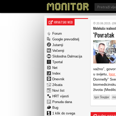
Search
for:
HRVATSKI WEB
20.06.2015. (09
Molekula realnost
‘Povratak
Forum
Google prevoditelj
Jutarnji
Večernji
Slobodna Dalmacija
Tportal
Net
važno”, govor
Index
u svijetu,
Igor
Dnevnik
Donnelly” Sveu
biomedicinsku
24sata
života (Medils
Novi list
HRT vijesti
Igor Štagljar
mo
Ponuda dana
Bug
1 klik do svega