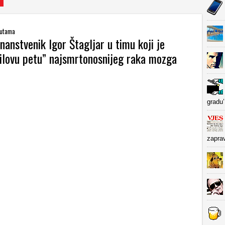
kutama
nanstvenik Igor Štagljar u timu koji je
hilovu petu” najsmrtonosnijeg raka mozga
gradu’
zapra