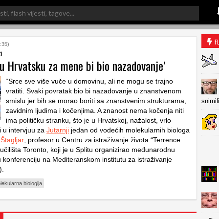
F
:35)
i
 u Hrvatsku za mene bi bio nazadovanje’
“Srce sve više vuče u domovinu, ali ne mogu se trajno
vratiti. Svaki povratak bio bi nazadovanje u znanstvenom
smislu jer bih se morao boriti sa znanstvenim strukturama,
snimil
zavidnim ljudima i kočenjima. A znanost nema kočenja niti
ima političku stranku, što je u Hrvatskoj, nažalost, vrlo
i u intervjuu za
Jutarnji
jedan od vodećih molekularnih biologa
 Štagljar
, profesor u Centru za istraživanje života “Terrence
čilišta Toronto, koji je u Splitu organizirao međunarodnu
 konferenciju na Mediteranskom institutu za istraživanje
).
lekularna biologija