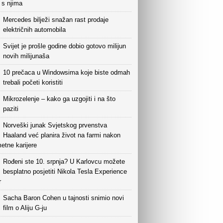
i s njima
Mercedes bilježi snažan rast prodaje
električnih automobila
Svijet je prošle godine dobio gotovo milijun
novih milijunaša
10 prečaca u Windowsima koje biste odmah
trebali početi koristiti
Mikrozelenje – kako ga uzgojiti i na što
paziti
Norveški junak Svjetskog prvenstva
Haaland već planira život na farmi nakon
etne karijere
Rođeni ste 10. srpnja? U Karlovcu možete
besplatno posjetiti Nikola Tesla Experience
r
Sacha Baron Cohen u tajnosti snimio novi
film o Aliju G-ju