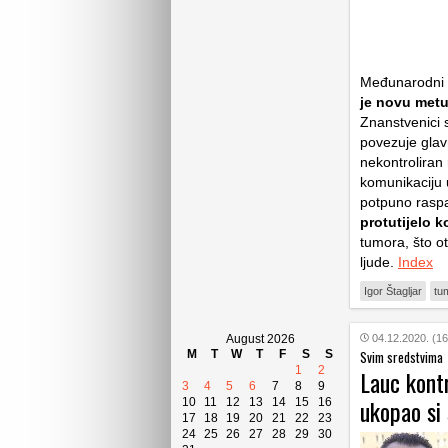
Međunarodni 
je novu metu
Znanstvenici s
povezuje gla
nekontroliran
komunikaciju 
potpuno raspa
protutijelo 
tumora, što o
ljude.
Index
Igor Štagljar
tu
August 2026
04.12.2020. (16
M
T
W
T
F
S
S
Svim sredstvima
1
2
Lauc kontr
3
4
5
6
7
8
9
ukopao si 
10
11
12
13
14
15
16
17
18
19
20
21
22
23
24
25
26
27
28
29
30