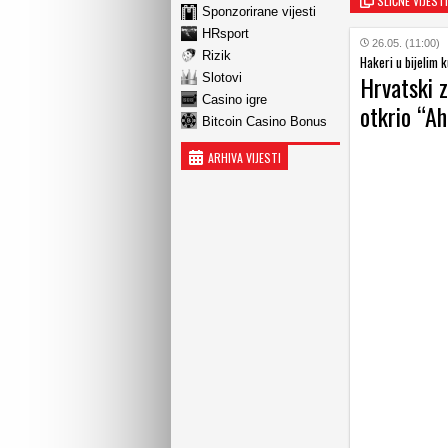
SLIČNE VIJESTI
Sponzorirane vijesti
HRsport
26.05. (11:00)
Rizik
Hakeri u bijelim 
Hrvatski z
Slotovi
Casino igre
otkrio “A
Bitcoin Casino Bonus
ARHIVA VIJESTI