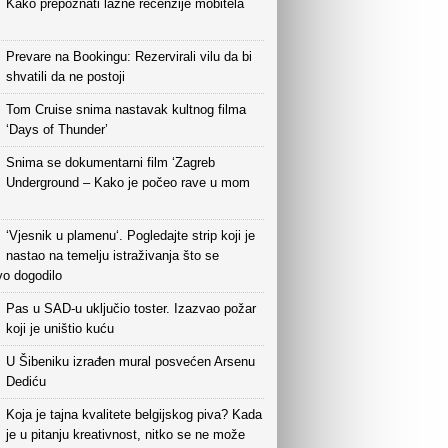
Kako prepoznati lažne recenzije mobitela
Prevare na Bookingu: Rezervirali vilu da bi
shvatili da ne postoji
Tom Cruise snima nastavak kultnog filma
‘Days of Thunder’
Snima se dokumentarni film ‘Zagreb
Underground – Kako je počeo rave u mom
‘Vjesnik u plamenu‘. Pogledajte strip koji je
nastao na temelju istraživanja što se
vo dogodilo
Pas u SAD-u uključio toster. Izazvao požar
koji je uništio kuću
U Šibeniku izrađen mural posvećen Arsenu
Dediću
Koja je tajna kvalitete belgijskog piva? Kada
je u pitanju kreativnost, nitko se ne može