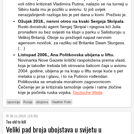
voli oštro kritizirati Vladimira Putina, nalazio se na turneji u
Sibiru kada mu je pozlilo u avionu. Iz još uvijek
nerazjašnjenih razloga bio je pet dana u komi. Preživio je.
Ožujak 2018., nervni otrov na kvaki Sergeja Skripala
.
Ruski dvostruki agent Sergej Skripal i njegova kći Julia
pronađeni su bez svijesti na klupi u parku u Salisburyju u
Velikoj Britaniji. Oboje su preživjeli napad nervnim
agensom novičok, za razliku od Britanke Dawn Sturgess.
(…)
Listopad 2006., Ana Politkovska ubijena u liftu.
Novinarka Nove Gazete kritički raspoložena prema vlasti,
koja je također trebala biti otrovana šalicom čaja u avionu
2004. godine, ubijena je na kraju u liftu svoje kuće s pet
metaka u prsa i glavu, i to na Putinov rođendan.
Politkovska se smatrala moralnom zagovornicom
Čečenije jer je kritizirala tamošnje uvjete i ratne zločine
koje je počinila ruska vojska.
Deutsche Welle
opozicija
Rusija
ubojstva
Vladimir Putin
28.11.2019. (23:30)
Too old to kill
Veliki pad broja ubojstava u svijetu u