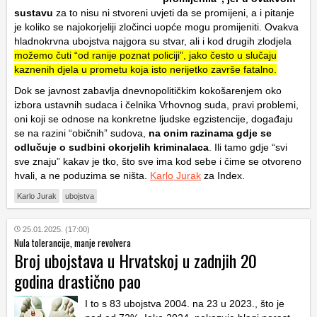
sustavu
za to nisu ni stvoreni uvjeti da se promijeni, a i pitanje
je koliko se najokorjeliji zločinci uopće mogu promijeniti. Ovakva
hladnokrvna ubojstva najgora su stvar, ali i kod drugih zlodjela
možemo čuti “od ranije poznat policiji”, jako često u slučaju
kaznenih djela u prometu koja isto nerijetko završe fatalno.
Dok se javnost zabavlja dnevnopolitičkim kokošarenjem oko
izbora ustavnih sudaca i čelnika Vrhovnog suda, pravi problemi,
oni koji se odnose na konkretne ljudske egzistencije, događaju
se na razini “običnih” sudova,
na onim razinama gdje se
odlučuje o sudbini okorjelih kriminalaca
. Ili tamo gdje “svi
sve znaju” kakav je tko, što sve ima kod sebe i čime se otvoreno
hvali, a ne poduzima se ništa.
Karlo Jurak
za Index.
Karlo Jurak
ubojstva
25.01.2025. (17:00)
Nula tolerancije, manje revolvera
Broj ubojstava u Hrvatskoj u zadnjih 20
godina drastično pao
I to s 83 ubojstva 2004. na 23 u 2023., što je