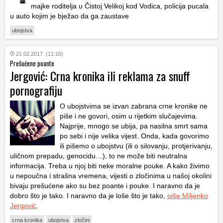
majke roditelja u Čistoj Velikoj kod Vodica, policija pucala
u auto kojim je bježao da ga zaustave
ubojstva
21.02.2017. (11:10)
Prešućene poante
Jergović: Crna kronika ili reklama za snuff
pornografiju
O ubojstvima se izvan zabrana crne kronike ne
piše i ne govori, osim u rijetkim slučajevima.
Najprije, mnogo se ubija, pa nasilna smrt sama
po sebi i nije velika vijest. Onda, kada govorimo
ili pišemo o ubojstvu (ili o silovanju, protjerivanju,
uličnom prepadu, genocidu…), to ne može biti neutralna
informacija. Treba u njoj biti neke moralne pouke. A kako živimo
u nepoučna i strašna vremena, vijesti o zločinima u našoj okolini
bivaju prešućene ako su bez poante i pouke. I naravno da je
dobro što je tako. I naravno da je loše što je tako,
piše Miljenko
Jergović
.
crna kronika
ubojstva
zločini