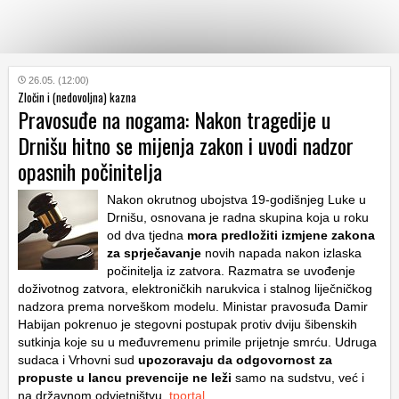
KATEGORIJE
26.05. (12:00)
Zločin i (nedovoljna) kazna
Pravosuđe na nogama: Nakon tragedije u
HRVATSKI
Drnišu hitno se mijenja zakon i uvodi nadzor
WEB
opasnih počinitelja
Nakon okrutnog ubojstva 19-godišnjeg Luke u
Drnišu, osnovana je radna skupina koja u roku
od dva tjedna
mora predložiti izmjene zakona
za sprječavanje
novih napada nakon izlaska
počinitelja iz zatvora. Razmatra se uvođenje
doživotnog zatvora, elektroničkih narukvica i stalnog liječničkog
nadzora prema norveškom modelu. Ministar pravosuđa Damir
Habijan pokrenuo je stegovni postupak protiv dviju šibenskih
sutkinja koje su u međuvremenu primile prijetnje smrću. Udruga
sudaca i Vrhovni sud
upozoravaju da odgovornost za
propuste u lancu prevencije ne leži
samo na sudstvu, već i
na državnom odvjetništvu.
tportal