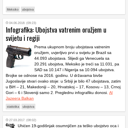
Meksiko
ubojstva
04.06.2018. (09:23)
Infografika: Ubojstva vatrenim oružjem u
svijetu i regiji
Prema ukupnom broju ubojstava vatrenim
oružjem, uvjerljivo prvi u svijetu je Brazil sa
44.093 ubojstava. Slijedi ga Venecuela sa
20.291 ubojstva, Meksiko je treći sa 11.031, pa
SAD sa 10.147 i Nigerija sa 10.094 ubojstva.
Brojke se odnose na 2016. godinu. U državama bivše
Jugoslavije stvari ovako stoje: u Srbiji je bilo 47 ubojstava, zatim
u BiH – 21, Makedoniji – 20, Hrvatskoj – 17, Kosovu – 13, Crnoj
Gori – 6 i Sloveniji samo 2. Preglednu infografiku donosi.
Al
Jazeera Balkan
statistika
ubojstva
27.03.2017. (08:02)
Uhićen 19-godišnjak osumnjičen za teško ubojstvo oca i