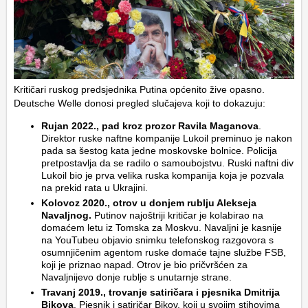
Kritičari ruskog predsjednika Putina općenito žive opasno.
Deutsche Welle donosi pregled slučajeva koji to dokazuju:
Rujan 2022., pad kroz prozor Ravila Maganova
.
Direktor ruske naftne kompanije Lukoil preminuo je nakon
pada sa šestog kata jedne moskovske bolnice. Policija
pretpostavlja da se radilo o samoubojstvu. Ruski naftni div
Lukoil bio je prva velika ruska kompanija koja je pozvala
na prekid rata u Ukrajini.
Kolovoz 2020., otrov u donjem rublju Alekseja
Navaljnog.
Putinov najoštriji kritičar je kolabirao na
domaćem letu iz Tomska za Moskvu. Navaljni je kasnije
na YouTubeu objavio snimku telefonskog razgovora s
osumnjičenim agentom ruske domaće tajne službe FSB,
koji je priznao napad. Otrov je bio pričvršćen za
Navaljnijevo donje rublje s unutarnje strane.
Travanj 2019., trovanje satiričara i pjesnika Dmitrija
Bikova
. Pjesnik i satiričar Bikov, koji u svojim stihovima