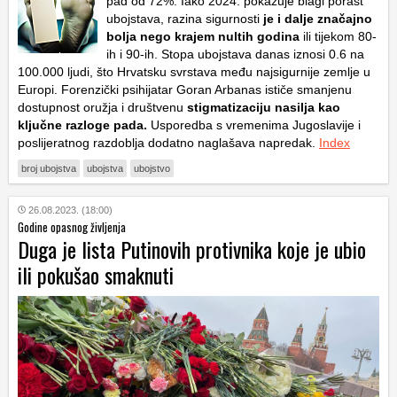
pad od 72%. Iako 2024. pokazuje blagi porast
ubojstava, razina sigurnosti
je i dalje značajno
bolja nego krajem nultih godina
ili tijekom 80-
ih i 90-ih. Stopa ubojstava danas iznosi 0.6 na
100.000 ljudi, što Hrvatsku svrstava među najsigurnije zemlje u
Europi. Forenzički psihijatar Goran Arbanas ističe smanjenu
dostupnost oružja i društvenu
stigmatizaciju nasilja kao
ključne razloge pada.
Usporedba s vremenima Jugoslavije i
poslijeratnog razdoblja dodatno naglašava napredak.
Index
broj ubojstva
ubojstva
ubojstvo
26.08.2023. (18:00)
Godine opasnog življenja
Duga je lista Putinovih protivnika koje je ubio
ili pokušao smaknuti