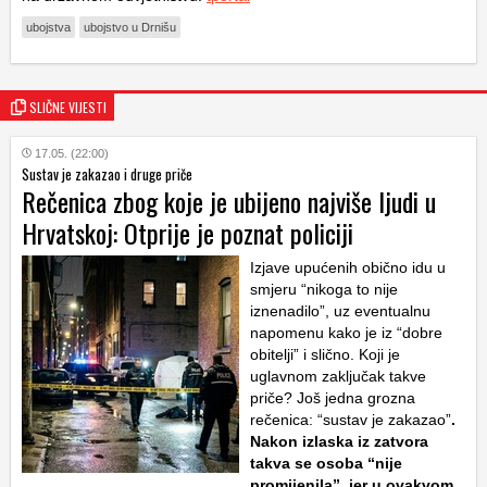
ubojstva
ubojstvo u Drnišu
SLIČNE VIJESTI
17.05. (22:00)
Sustav je zakazao i druge priče
Rečenica zbog koje je ubijeno najviše ljudi u
Hrvatskoj: Otprije je poznat policiji
Izjave upućenih obično idu u
smjeru “nikoga to nije
iznenadilo”, uz eventualnu
napomenu kako je iz “dobre
obitelji” i slično. Koji je
uglavnom zaključak takve
priče? Još jedna grozna
rečenica: “sustav je zakazao”
.
Nakon izlaska iz zatvora
takva se osoba “nije
promijenila”, jer u ovakvom