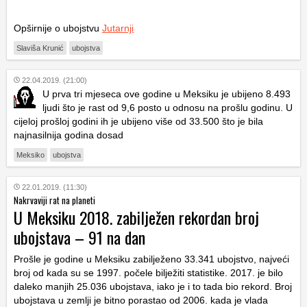
Opširnije o ubojstvu
Jutarnji
Slaviša Krunić
ubojstva
22.04.2019. (21:00)
U prva tri mjeseca ove godine u Meksiku je ubijeno 8.493
ljudi što je rast od 9,6 posto u odnosu na prošlu godinu. U
cijeloj prošloj godini ih je ubijeno više od 33.500 što je bila
najnasilnija godina dosad
Meksiko
ubojstva
22.01.2019. (11:30)
Nakrvaviji rat na planeti
U Meksiku 2018. zabilježen rekordan broj
ubojstava – 91 na dan
Prošle je godine u Meksiku zabilježeno 33.341 ubojstvo, najveći
broj od kada su se 1997. počele bilježiti statistike. 2017. je bilo
daleko manjih 25.036 ubojstava, iako je i to tada bio rekord. Broj
ubojstava u zemlji je bitno porastao od 2006. kada je vlada