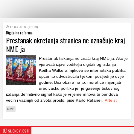
KATEGORIJE
12.03.2018. (16:19)
Digitalna reforma
Prestanak okretanja stranica ne označuje kraj
HRVATSKI
NME-ja
WEB
Prestanak tiskanja ne znači kraj NME-ja. Ako je
vjerovati izjavi voditelja digitalnog izdanja
Keitha Walkera, njihova se internetska publika
općenito udvostručila tijekom posljednje dvije
godine. Bez obzira na to, morat će mijenjati
uređivačku politiku jer je gašenje tiskovnog
izdanja definitivno signal kako je vrijeme mitova te bendova
većih i važnijih od života prošlo, piše Karlo Rafaneli.
Arteist
NME
SLIČNE VIJESTI