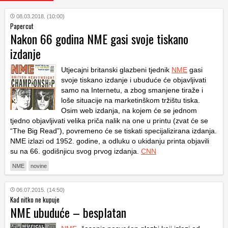
08.03.2018. (10:00)
Papercut
Nakon 66 godina NME gasi svoje tiskano
izdanje
Utjecajni britanski glazbeni tjednik
NME
gasi
svoje tiskano izdanje i ubuduće će objavljivati
samo na Internetu, a zbog smanjene tiraže i
loše situacije na marketinškom tržištu tiska.
Osim web izdanja, na kojem će se jednom
tjedno objavljivati velika priča nalik na one u printu (zvat će se
“The Big Read”), povremeno će se tiskati specijalizirana izdanja.
NME izlazi od 1952. godine, a odluku o ukidanju printa objavili
su na 66. godišnjicu svog prvog izdanja.
CNN
NME
novine
06.07.2015. (14:50)
Kad nitko ne kupuje
NME ubuduće – besplatan