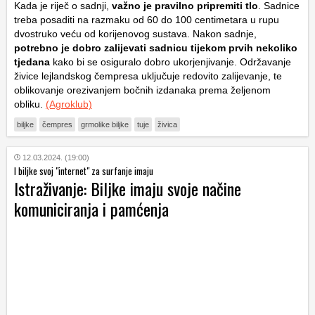
Kada je riječ o sadnji,
važno je pravilno pripremiti tlo
. Sadnice
treba posaditi na razmaku od 60 do 100 centimetara u rupu
dvostruko veću od korijenovog sustava. Nakon sadnje,
potrebno je dobro zalijevati sadnicu tijekom prvih nekoliko
tjedana
kako bi se osiguralo dobro ukorjenjivanje. Održavanje
živice lejlandskog čempresa uključuje redovito zalijevanje, te
oblikovanje orezivanjem bočnih izdanaka prema željenom
obliku.
(Agroklub)
biljke
čempres
grmolike biljke
tuje
živica
12.03.2024. (19:00)
I biljke svoj "internet" za surfanje imaju
Istraživanje: Biljke imaju svoje načine
komuniciranja i pamćenja