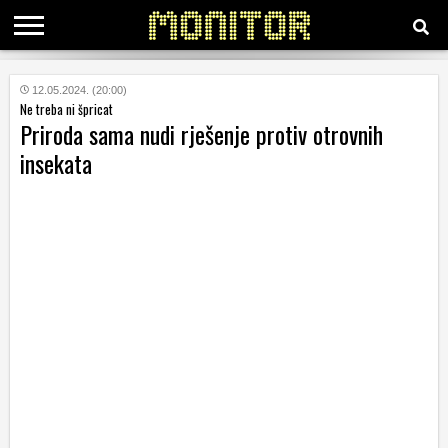
KATEGORIJE
12.05.2024. (20:00)
Ne treba ni špricat
Priroda sama nudi rješenje protiv otrovnih
HRVATSKI
insekata
WEB