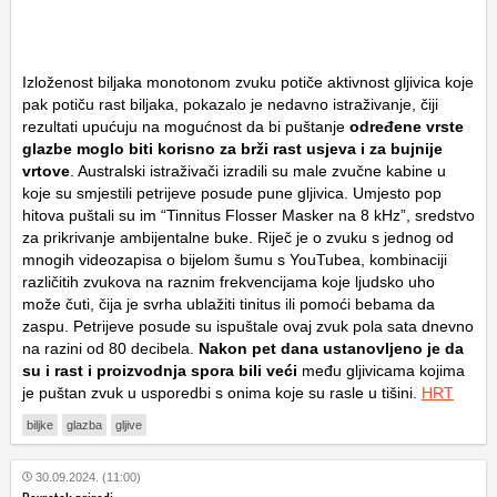
Izloženost biljaka monotonom zvuku potiče aktivnost gljivica koje
pak potiču rast biljaka, pokazalo je nedavno istraživanje, čiji
rezultati upućuju na mogućnost da bi puštanje
određene vrste
glazbe moglo biti korisno za brži rast usjeva i za bujnije
vrtove
. Australski istraživači izradili su male zvučne kabine u
koje su smjestili petrijeve posude pune gljivica. Umjesto pop
hitova puštali su im “Tinnitus Flosser Masker na 8 kHz”, sredstvo
za prikrivanje ambijentalne buke. Riječ je o zvuku s jednog od
mnogih videozapisa o bijelom šumu s YouTubea, kombinaciji
različitih zvukova na raznim frekvencijama koje ljudsko uho
može čuti, čija je svrha ublažiti tinitus ili pomoći bebama da
zaspu. Petrijeve posude su ispuštale ovaj zvuk pola sata dnevno
na razini od 80 decibela.
Nakon pet dana ustanovljeno je da
su i rast i proizvodnja spora bili veći
među gljivicama kojima
je puštan zvuk u usporedbi s onima koje su rasle u tišini.
HRT
biljke
glazba
gljive
30.09.2024. (11:00)