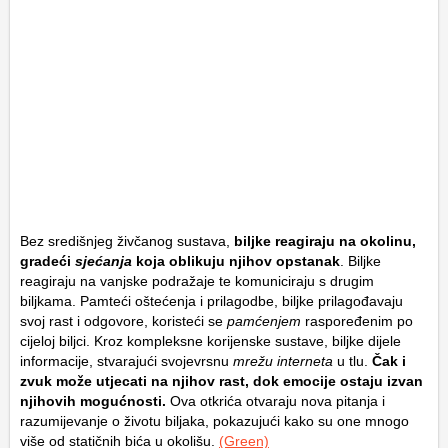
Bez središnjeg živčanog sustava,
biljke reagiraju na okolinu,
gradeći
sjećanja
koja oblikuju njihov opstanak
. Biljke
reagiraju na vanjske podražaje te komuniciraju s drugim
biljkama. Pamteći oštećenja i prilagodbe, biljke prilagođavaju
svoj rast i odgovore, koristeći se
pamćenjem
raspoređenim po
cijeloj biljci. Kroz kompleksne korijenske sustave, biljke dijele
informacije, stvarajući svojevrsnu
mrežu interneta
u tlu.
Čak i
zvuk može utjecati na njihov rast, dok emocije ostaju izvan
njihovih mogućnosti.
Ova otkrića otvaraju nova pitanja i
razumijevanje o životu biljaka, pokazujući kako su one mnogo
više od statičnih bića u okolišu.
(Green)