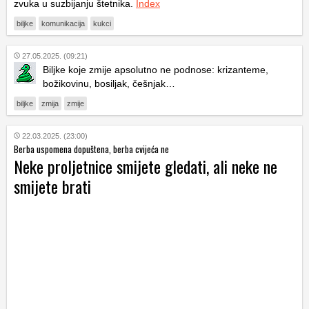
zvuka u suzbijanju štetnika.
Index
biljke
komunikacija
kukci
27.05.2025. (09:21)
Biljke koje zmije apsolutno ne podnose: krizanteme,
božikovinu, bosiljak, češnjak…
biljke
zmija
zmije
22.03.2025. (23:00)
Berba uspomena dopuštena, berba cvijeća ne
Neke proljetnice smijete gledati, ali neke ne
smijete brati