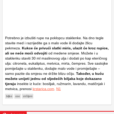
Potrebno je izbušiti rupe na poklopcu staklenke. Na dno tegle
stavite med i razrijedite ga s malo vode ili dodajte žlicu
pekmeza.
Kukce će privući slatki miris, ulazit će kroz rupice,
ali se neće moći odvojiti
od medene smjese. Možete i u
staklenku staviti 30 ml maslinovog ulja i dodati po kap eteričnog
ulja: citronela, eukaliptus, metvica, mirta, čempres. Sve sastojke
pomiješajte u staklenku, dodajte malo vode i promiješajte –
samo pazite da smjesu ne držite blizu očiju.
Također, u kuću
možete unijeti jednu od sljedećih biljaka koje dokazano
tjeraju
insekte iz kuće: bosiljak, ružmarin, lavandu, matičnjak i
metvica, prenosi
krstarica.com
.
N1
biljke
ose
stršljeni