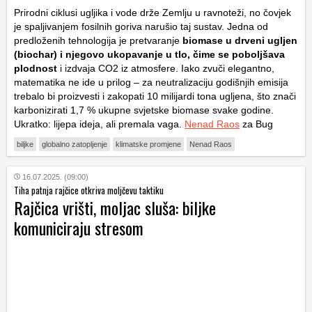
Prirodni ciklusi ugljika i vode drže Zemlju u ravnoteži, no čovjek
je spaljivanjem fosilnih goriva narušio taj sustav. Jedna od
predloženih tehnologija je pretvaranje
biomase u drveni ugljen
(biochar) i njegovo ukopavanje u tlo, čime se poboljšava
plodnost
i izdvaja CO2 iz atmosfere. Iako zvuči elegantno,
matematika ne ide u prilog – za neutralizaciju godišnjih emisija
trebalo bi proizvesti i zakopati 10 milijardi tona ugljena, što znači
karbonizirati 1,7 % ukupne svjetske biomase svake godine.
Ukratko: lijepa ideja, ali premala vaga.
Nenad Raos
za Bug
biljke
globalno zatopljenje
klimatske promjene
Nenad Raos
16.07.2025. (09:00)
Tiha patnja rajčice otkriva moljčevu taktiku
Rajčica vrišti, moljac sluša: biljke
komuniciraju stresom