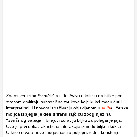
Znanstvenici sa Sveučilišta u Tel Avivu otkrili su da biljke pod
stresom emitiraju subsonične zvukove koje kukci mogu čuti i
interpretirati. U novom istraživanju objavljenom u
eLife
u
,
ženka
moljca izbjegla je dehidriranu rajčicu zbog njezina
“zvučnog vapaja”
, birajući zdraviju biljku za polaganje jaja.
Ovo je prvi dokaz akustične interakcije između biljke i kukca.
Otkriće otvara nove mogućnosti u poljoprivredi – korištenje