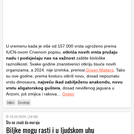
U vremenu kada je više od 157.000 vrsta ugroženo prema
IUCN-ovom Crvenom popisu,
otkrića novih vrsta pružaju
nadu i podsjećaju nas na važnost
zaštite biološke
raznolikosti. Svake godine znanstvenici otkriju tisuće novih
organizama, a 2024. nije iznimka, prenosi
Green Matters
. Tako
su ove godine, prema kosturu otkrili novu, dosad nepoznatu
vrstu dinosaura,
najveću ikad zabilježenu anakondu, novu
vrstu aligatorskog guštera
, dosad neviđenog jaguara u
Arizoni, još zmijica i rakova…
Green
biljke
životinje
15.04.2024. (16:00)
Što ne znači da moraju
Biljke mogu rasti i u ljudskom uhu