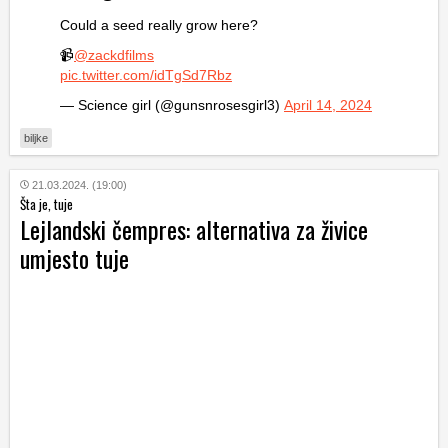
Could a seed really grow here?
📹
@zackdfilms
pic.twitter.com/idTgSd7Rbz
— Science girl (@gunsnrosesgirl3)
April 14, 2024
biljke
21.03.2024. (19:00)
Šta je, tuje
Lejlandski čempres: alternativa za živice
umjesto tuje