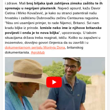
i zdrave. Mali
broj biljaka ipak zahtijeva zimsku zaštitu te ih
spremaju u negrijani plastenik
. Najveći apsurd, kažu Davor
Cetina i Mirko Kovačević, je kako su stranci patentirali našu
hrvatsku i zaštićenu Dubrovačku zečinu Centaurea ragusina.
“Nisu oni usamljeni primjer, to rade Nijemci, Britanci. Svi nam
kradu biljke iz prirode.
Izmisle neko ime iz njihove britanske
povijesti i onda je to nova biljka
“, upozoravaju. U takvim
situacijama država treba reagirati, ističu. Koliko su zapaženi u
inozemstvo, dovoljno govori činjenica da su završili i u
dokumentarnom serijalu Montyja Dona
, britanskog
dokumentarista.
Agroklub