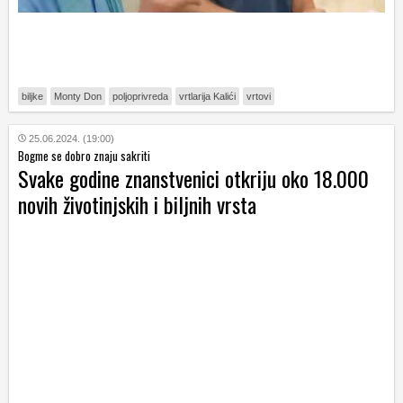
biljke
Monty Don
poljoprivreda
vrtlarija Kalići
vrtovi
25.06.2024. (19:00)
Bogme se dobro znaju sakriti
Svake godine znanstvenici otkriju oko 18.000
novih životinjskih i biljnih vrsta