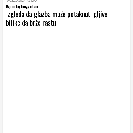
02.10.2024. (23:00)
Daj mi taj fungy ritam
Izgleda da glazba može potaknuti gljive i
biljke da brže rastu