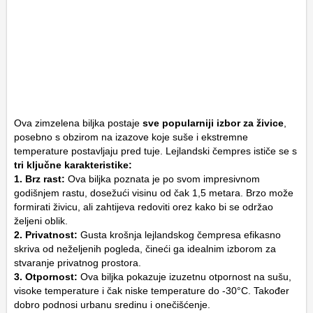
Ova zimzelena biljka postaje
sve popularniji izbor za živice
,
posebno s obzirom na izazove koje suše i ekstremne
temperature postavljaju pred tuje. Lejlandski čempres ističe se s
tri ključne karakteristike:
1. Brz rast:
Ova biljka poznata je po svom impresivnom
godišnjem rastu, dosežući visinu od čak 1,5 metara. Brzo može
formirati živicu, ali zahtijeva redoviti orez kako bi se održao
željeni oblik.
2. Privatnost:
Gusta krošnja lejlandskog čempresa efikasno
skriva od neželjenih pogleda, čineći ga idealnim izborom za
stvaranje privatnog prostora.
3. Otpornost:
Ova biljka pokazuje izuzetnu otpornost na sušu,
visoke temperature i čak niske temperature do -30°C. Također
dobro podnosi urbanu sredinu i onečišćenje.