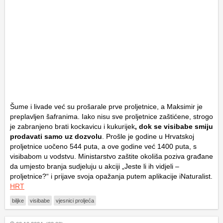
Šume i livade već su prošarale prve proljetnice, a Maksimir je
preplavljen šafranima. Iako nisu sve proljetnice zaštićene, strogo
je zabranjeno brati kockavicu i kukurijek
, dok se visibabe smiju
prodavati samo uz dozvolu
. Prošle je godine u Hrvatskoj
proljetnice uočeno 544 puta, a ove godine već 1400 puta, s
visibabom u vodstvu. Ministarstvo zaštite okoliša poziva građane
da umjesto branja sudjeluju u akciji „Jeste li ih vidjeli –
proljetnice?“ i prijave svoja opažanja putem aplikacije iNaturalist.
HRT
biljke
visibabe
vjesnici proljeća