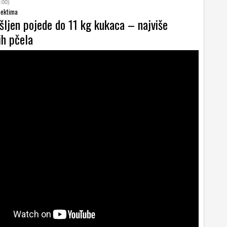
:00)
sektima
ršljen pojede do 11 kg kukaca – najviše
h pčela