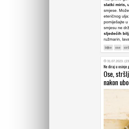
slatki miris,
smjese. Možete
eteričnog ulja
pomiješajte u
smjesu ne drži
sljedećih bil
ružmarin, lav
biljke
ose
strš
31.07.2023. (23
Ne diraj u osinje 
Ose, stršl
nakon ubo