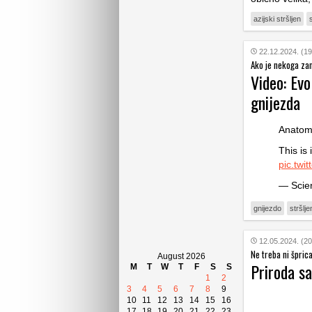
azijski stršljen
22.12.2024. (19
Ako je nekoga za
Video: Evo
gnijezda
Anatomy
This is 
pic.twi
— Scien
gnijezdo
stršlje
12.05.2024. (20
Ne treba ni špric
August 2026
Priroda sa
M
T
W
T
F
S
S
1
2
3
4
5
6
7
8
9
10
11
12
13
14
15
16
17
18
19
20
21
22
23