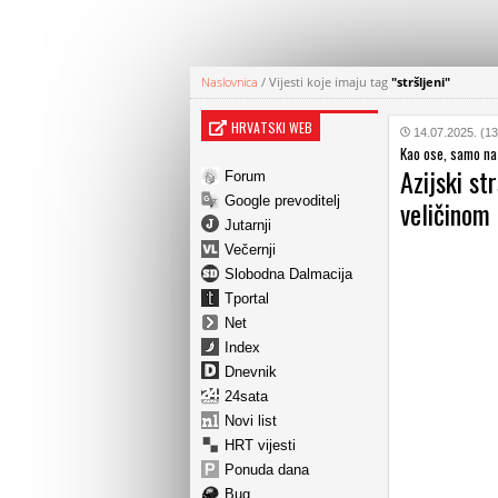
Naslovnica
/
Vijesti koje imaju tag
"stršljeni"
HRVATSKI WEB
14.07.2025. (13
Kao ose, samo na
Azijski st
Forum
Google prevoditelj
veličinom
Jutarnji
Večernji
Slobodna Dalmacija
Tportal
Net
Index
Dnevnik
24sata
Novi list
HRT vijesti
Ponuda dana
Bug