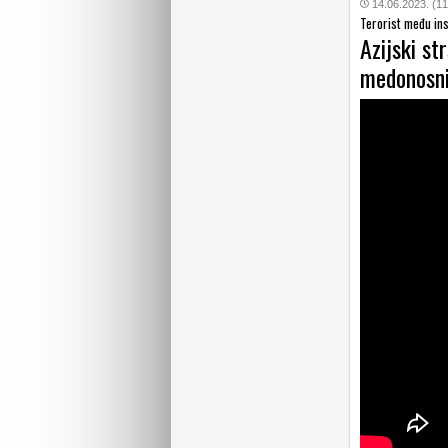
14.06.2023. (11
Terorist među in
Azijski st
medonosni