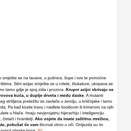
jen smješta se na tavane, u pušnice, šupe i sve te pomoćne
ištima. Sitni azijac smješta se u rolete, štukature, ukopava se
no tamo gdje je spoj zida i prozora.
Krupni azijci skrivaju se
krovova kuća, u duplje drveta i među daske
. A mutanti
šeg stršljena pretežito se zavlače u zemlju, u krtičnjake i tamo
zda. Pa kad kosite travu i naiđete kosilicom ili trimerom na njih
lete u hlače. Imaju nevjerojatnu hijerarhiju i inteligenciju.
 čistači i hranitelji.
Ako osjete da imate zaštitnu mrežicu,
čale, pokušat će vam
štrcnuti otrov u oči. Gnijezda su im
, poput plinske boce.
N1