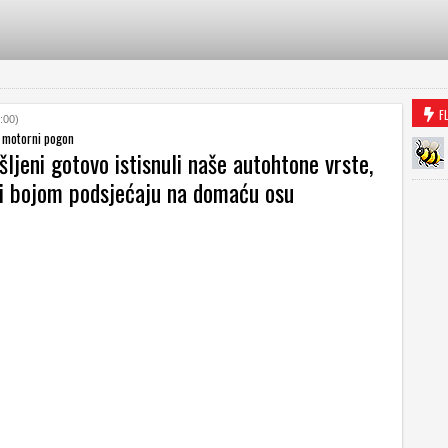
F
:00)
 motorni pogon
ršljeni gotovo istisnuli naše autohtone vrste,
 i bojom podsjećaju na domaću osu