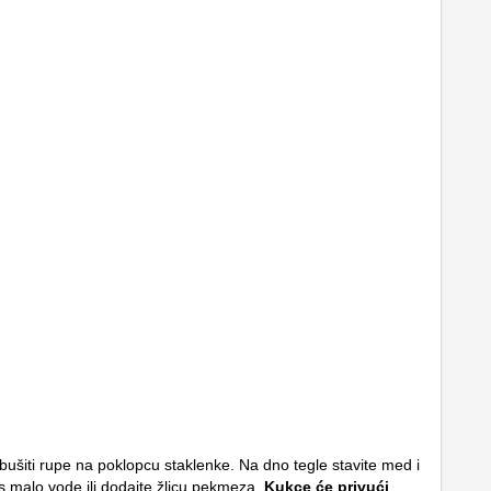
bušiti rupe na poklopcu staklenke. Na dno tegle stavite med i
 s malo vode ili dodajte žlicu pekmeza.
Kukce će privući