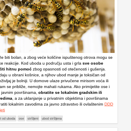
 biti bolan, a zbog veće količine ispuštenog otrova mogu se
ijske reakcije. Kod uboda u području usta i grla
sve osobe
žiti hitnu pomoć
zbog opasnosti od otečenosti i gušenja.
adaju u obrani košnice, a njihov ubod manje je toksičan od
življaj je bolniji. U domove ulaze privučene mirisom voća ili
am se približe, nemojte mahati rukama. Ako primijetite ose i
a javnim površinama,
obratite se lokalnim gradskim ili
redima
, a za uklanjanje u privatnim objektima i površinama
atiti lokalnim zavodima za javno zdravstvo ili ovlaštenim
DDD
eti
t od uboda
ose
stršljeni
ubod stršljena