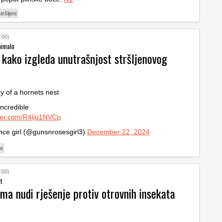
stršljeni
:00)
nimalo
 kako izgleda unutrašnjost stršljenovog
 of a hornets nest
incredible
tter.com/R4lju1NVCp
ce girl (@gunsnrosesgirl3)
December 22, 2024
ni
:00)
at
ma nudi rješenje protiv otrovnih insekata