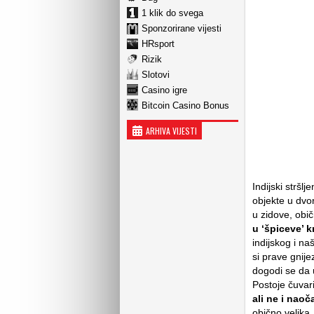
1 klik do svega
Sponzorirane vijesti
HRsport
Rizik
Slotovi
Casino igre
Bitcoin Casino Bonus
ARHIVA VIJESTI
Indijski stršl
objekte u dvor
u zidove, obič
u ‘špiceve’ 
indijskog i na
si prave gnije
dogodi se da u
Postoje čuvari,
ali ne i nao
obično velika