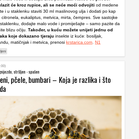
 ulazit će kroz rupice, ali se neće moći odvojiti
od medene
 i u staklenku staviti 30 ml maslinovog ulja i dodati po kap
: citronela, eukaliptus, metvica, mirta, čempres. Sve sastojke
 staklenku, dodajte malo vode i promiješajte – samo pazite da
te blizu očiju.
Također, u kuću možete unijeti jednu od
jaka koje dokazano tjeraju
insekte iz kuće: bosiljak,
andu, matičnjak i metvica, prenosi
krstarica.com
.
N1
ljeni
:00)
gnijezdo, stršljen - spašen
jeni, pčele, bumbari – Koja je razlika i što
da