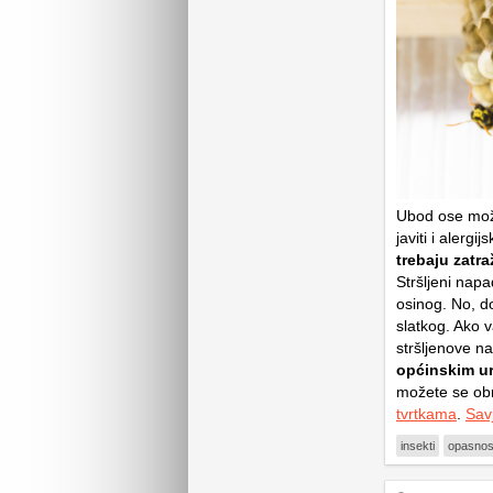
Ubod ose može
javiti i alerg
trebaju zatra
Stršljeni nap
osinog. No, do
slatkog. Ako v
stršljenove n
općinskim u
možete se obr
tvrtkama
.
Savj
insekti
opasnos