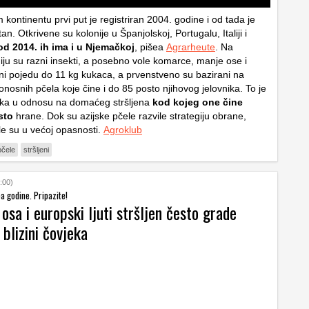
ontinentu prvi put je registriran 2004. godine i od tada je
tan. Otkrivene su kolonije u Španjolskoj, Portugalu, Italiji i
od 2014. ih ima i u Njemačkoj
, pišea
Agrarheute
. Na
ju su razni insekti, a posebno vole komarce, manje ose i
ni pojedu do 11 kg kukaca, a prvenstveno su bazirani na
nosnih pčela koje čine i do 85 posto njihovog jelovnika. To je
ika u odnosu na domaćeg stršljena
kod kojeg one čine
sto
hrane. Dok su azijske pčele razvile strategiju obrane,
e su u većoj opasnosti.
Agroklub
pčele
stršljeni
:00)
ba godine. Pripazite!
sa i europski ljuti stršljen često grade
 blizini čovjeka