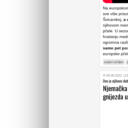
Na europskom k
sve više prisu
Švicarskoj,
a 
njihovom meni
pčele. U sezo
hvatanju medo
ogromna razl
samo pet po
europske pčel
azijski stršljen
09.08.2022. (13
Ovo je njihovo do
Njemačka o
gnijezda u