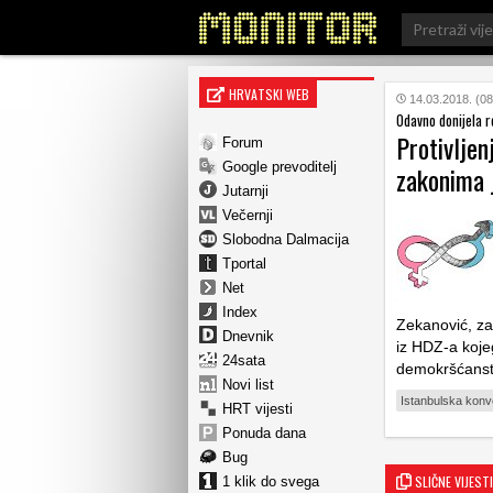
Search
for:
HRVATSKI WEB
14.03.2018. (08
Odavno donijela 
Protivljen
Forum
Google prevoditelj
zakonima 
Jutarnji
Večernji
Slobodna Dalmacija
Tportal
Net
Index
Zekanović, zas
Dnevnik
iz HDZ-a kojeg
24sata
demokršćans
Novi list
Istanbulska konv
HRT vijesti
Ponuda dana
Bug
SLIČNE VIJESTI
1 klik do svega