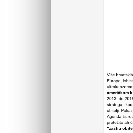
Više hrvatskih
Europe, lobis
ultrakonzervat
američkom k
2013. do 2019
stratega i koo
obitelji. Poka
Agenda Europ
pretežito afri
“zaštiti obitel