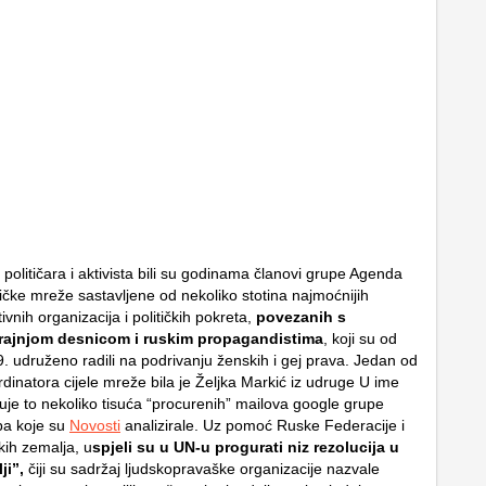
 političara i aktivista bili su godinama članovi grupe Agenda
tičke mreže sastavljene od nekoliko stotina najmoćnijih
ivnih organizacija i političkih pokreta,
povezanih s
rajnjom desnicom i ruskim propagandistima
, koji su od
. udruženo radili na podrivanju ženskih i gej prava. Jedan od
rdinatora cijele mreže bila je Željka Markić iz udruge U ime
zuje to nekoliko tisuća “procurenih” mailova google grupe
a koje su
Novosti
analizirale. Uz pomoć Ruske Federacije i
čkih zemalja, u
spjeli su u UN-u progurati niz rezolucija u
ji”,
čiji su sadržaj ljudskopravaške organizacije nazvale