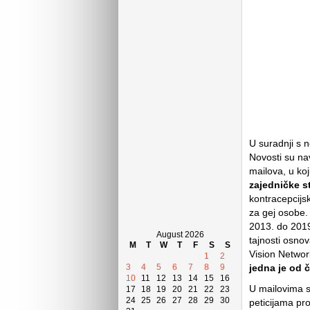
U suradnji s n
Novosti su na
mailova, u koji
zajedničke st
kontracepcijsk
za gej osobe.
2013. do 2019
August 2026
tajnosti osno
M
T
W
T
F
S
S
Vision Networ
1
2
jedna je od č
3
4
5
6
7
8
9
10
11
12
13
14
15
16
U mailovima s
17
18
19
20
21
22
23
24
25
26
27
28
29
30
peticijama pro