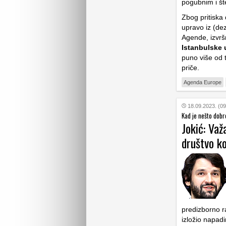
pogubnim i šte
Zbog pritiska 
upravo iz (dez
Agende, izvrš
Istanbulske 
puno više od t
priče.
Agenda Europe
18.09.2023. (09
Kad je nešto dobro
Jokić: Važ
društvo ko
predizborno r
izložio napad