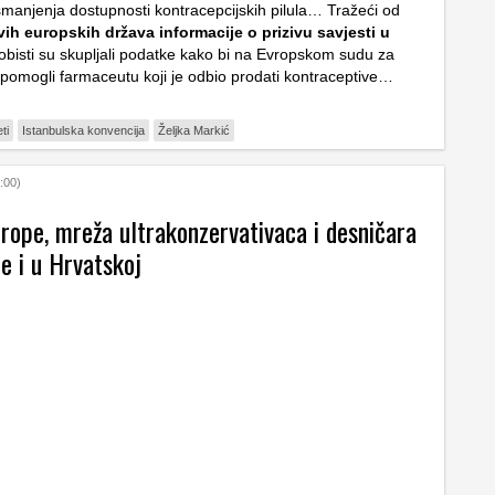
smanjenja dostupnosti kontracepcijskih pilula… Tražeći od
svih europskih država informacije o prizivu savjesti u
lobisti su skupljali podatke kako bi na Evropskom sudu za
 pomogli farmaceutu koji je odbio prodati kontraceptive…
ti
Istanbulska konvencija
Željka Markić
:00)
rope, mreža ultrakonzervativaca i desničara
je i u Hrvatskoj