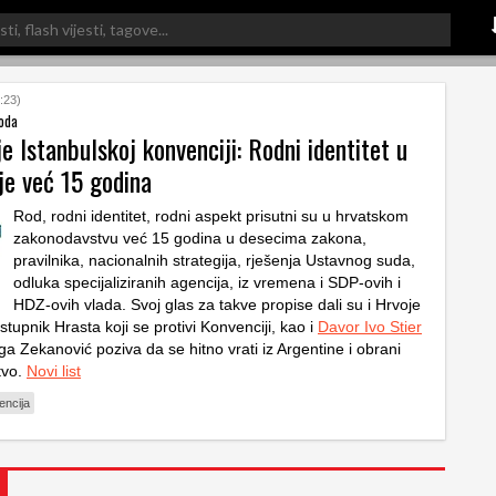
:23)
roda
je Istanbulskoj konvenciji: Rodni identitet u
je već 15 godina
Rod, rodni identitet, rodni aspekt prisutni su u hrvatskom
zakonodavstvu već 15 godina u desecima zakona,
pravilnika, nacionalnih strategija, rješenja Ustavnog suda,
odluka specijaliziranih agencija, iz vremena i SDP-ovih i
HDZ-ovih vlada. Svoj glas za takve propise dali su i Hrvoje
tupnik Hrasta koji se protivi Konvenciji, kao i
Davor Ivo Stier
a Zekanović poziva da se hitno vrati iz Argentine i obrani
tvo.
Novi list
encija