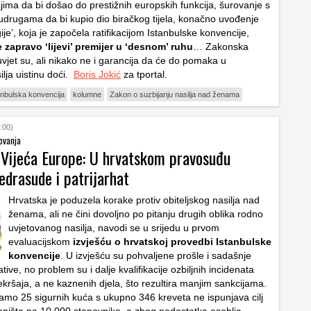
jima da bi došao do prestižnih europskih funkcija, šurovanje s
 udrugama da bi kupio dio biračkog tijela, konačno uvođenje
ije’, koja je započela ratifikacijom Istanbulske konvencije,
 zapravo ‘lijevi’ premijer u ‘desnom’ ruhu
… Zakonska
vjet su, ali nikako ne i garancija da će do pomaka u
ilja uistinu doći.
Boris Jokić
za tportal.
anbulska konvencija
kolumne
Zakon o suzbijanju nasilja nad ženama
:00)
ovanja
z Vijeća Europe: U hrvatskom pravosuđu
edrasude i patrijarhat
Hrvatska je poduzela korake protiv obiteljskog nasilja nad
ženama, ali ne čini dovoljno po pitanju drugih oblika rodno
uvjetovanog nasilja, navodi se u srijedu u prvom
evaluacijskom
izvješću o hrvatskoj provedbi Istanbulske
konvencije
. U izvješću su pohvaljene prošle i sadašnje
ative, no problem su i dalje kvalifikacije ozbiljnih incidenata
ekršaja, a ne kaznenih djela, što rezultira manjim sankcijama.
amo 25 sigurnih kuća s ukupno 346 kreveta ne ispunjava cilj
oništa na 10.000 stanovnika, a zbog nedostatka osoblja