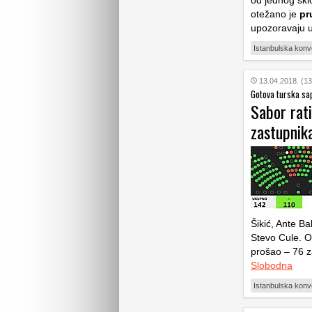
otežano je
pr
upozoravaju u
Istanbulska konv
13.04.2018. (13
Gotova turska sa
Sabor rati
zastupnik
Šikić, Ante B
Stevo Cule. O
prošao – 76 za
Slobodna
Istanbulska konv