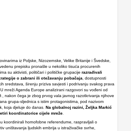
ovinarima iz Poljske, Nizozemske, Velike Britanije i Švedske,
vedenu prepisku pronašle u nekoliko tisuća procurenih
ma su aktivisti, političari i političke grupacije
razrađivali
rategije o zabrani ili otežavanju pobačaja
, dostupnosti
ih sredstava, širenju priziva savjesti i podrivanju svakog prava
 U mreži Agenda Europe analizirani razgovori su vođeni od
., nakon čega je zbog prvog vala javnog razotkrivanja njihove
vana grupa-sljednica s istim protagonistima, pod nazivom
k, koja djeluje do danas.
Na globalnoj razini, Željka Markić
etiri koordinatorice cijele mreže
.
u koordinirali homofobne referendume, raspravljali o
tiv uništavanja ljudskih embrija u istraživačke svrhe,