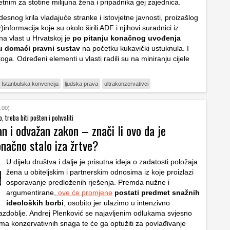
tnim za stotine milijuna žena i pripadnika gej zajednica.
desnog krila vladajuće stranke i istovjetne javnosti, proizašlog
)informacija koje su okolo širili ADF i njihovi suradnici iz
na vlast u Hrvatskoj je
po pitanju konačnog uvođenja
u domaći pravni sustav
na početku kukavički ustuknula. I
oga. Određeni elementi u vlasti radili su na miniranju cijele
Istanbulska konvencija
ljudska prava
ultrakonzervativci
:00)
, treba biti pošten i pohvaliti
an i odvažan zakon – znači li ovo da je
načno stalo iza žrtve?
U dijelu društva i dalje je prisutna ideja o zadatosti položaja
žena u obiteljskim i partnerskim odnosima iz koje proizlazi
osporavanje predloženih rješenja. Premda nužne i
argumentirane,
ove će promjene
postati predmet snažnih
ideoloških borbi
, osobito jer ulazimo u intenzivno
azdoblje. Andrej Plenković se najavljenim odlukama svjesno
ima konzervativnih snaga te će ga optužiti za povlađivanje