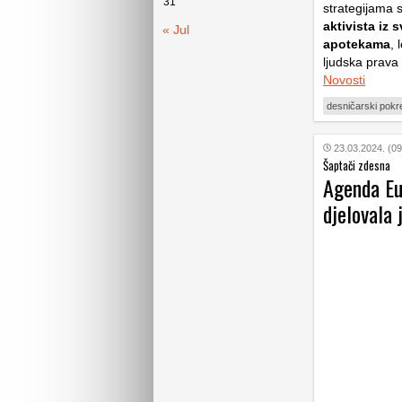
31
strategijama 
aktivista iz 
« Jul
apotekama
, 
ljudska prava
Novosti
desničarski pokre
23.03.2024. (09
Šaptači zdesna
Agenda Eu
djelovala 