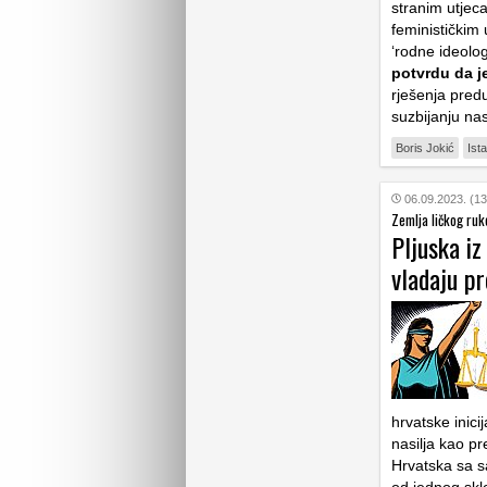
stranim utjeca
feminističkim
‘rodne ideolog
potvrdu da je
rješenja predu
suzbijanju nas
Boris Jokić
Ist
06.09.2023. (13
Zemlja ličkog ruk
Pljuska i
vladaju pr
hrvatske inicij
nasilja kao pr
Hrvatska sa s
od jednog skl