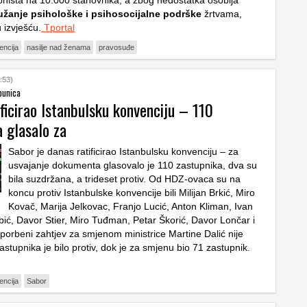
užanje psihološke i psihosocijalne podrške
žrtvama,
 izvješću.
Tportal
encija
nasilje nad ženama
pravosuđe
:53)
punica
ficirao Istanbulsku konvenciju – 110
a glasalo za
Sabor je danas ratificirao Istanbulsku konvenciju – za
usvajanje dokumenta glasovalo je 110 zastupnika, dva su
bila suzdržana, a trideset protiv. Od HDZ-ovaca su na
koncu protiv Istanbulske konvencije bili Milijan Brkić, Miro
Kovač, Marija Jelkovac, Franjo Lucić, Anton Kliman, Ivan
abić, Davor Stier, Miro Tuđman, Petar Škorić, Davor Lončar i
porbeni zahtjev za smjenom ministrice Martine Dalić nije
stupnika je bilo protiv, dok je za smjenu bio 71 zastupnik.
encija
Sabor