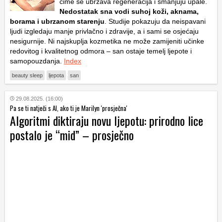
čime se ubrzava regeneracija i smanjuju upale.
Nedostatak sna vodi suhoj koži, aknama,
borama i ubrzanom starenju
. Studije pokazuju da neispavani
ljudi izgledaju manje privlačno i zdravije, a i sami se osjećaju
nesigurnije. Ni najskuplja kozmetika ne može zamijeniti učinke
redovitog i kvalitetnog odmora – san ostaje temelj ljepote i
samopouzdanja.
Index
beauty sleep
ljepota
san
29.08.2025. (16:00)
Pa se ti natječi s AI, ako ti je Marilyn 'prosječna'
Algoritmi diktiraju novu ljepotu: prirodno lice
postalo je “mid” – prosječno