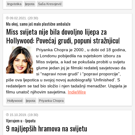
lingvistika
ljepota
Saša Kresojević
09.02.2021. (20:30)
Ma okej, samo još malo plastične ambalaže
Miss svijeta nije bila dovoljno lijepa za
Hollywood: Povećaj grudi, popuni stražnjicu!
Priyanka Chopra je 2000., u dobi od 18 godina,
u Londonu pobijedila na svjetskom izboru za
Miss svijeta, a kad se pokušala probiti u svijetu
glume jedan joj je filmski redatelj savjetovao da
si “napravi nove grudi” i “popravi proporcije”,
piše ova ljepotica u svojoj novoj autobiografiji ‘Unfinished’. S
redateljem se tad bio složio i njen tadašnji menadžer. Uspjela je
filmu unatoč njihovim savjetima.
IndieWire
Hollywood
ljepota
Priyanka Chopra
15.10.2019. (19:30)
Vjerujem u - ljepotu
9 najljepših hramova na svijetu