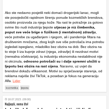
Ako ste nedavno posjetili neki domaći drogerijski lanac, mogli
ste posvjedočiti rapidnom širenju ponude kozmetičkih brendova,
osobito proizvoda za njegu kože. Na rast te potražnje za gotovo
svime što nudi industrija ljepote
utjecao je niz čimbenika,
poput sve veće brige o fizičkom (i mentalnom) zdravlju
,
veće potrebe za ugađanjem i njegom, ali i pandemije filtara na
društvenim mrežama, zbog kojih sve više potrošača ima potrebu
izgledati ispeglano, mladoliko bez obzira na dob. Bez obzira na
to stoje li iza kupnje zdravi (njega, zdravlje) ili nezdravi motivi
(nerealna očekivanja), tu industriju ekonomska nestabilnost nije
ni okrznula,
odnosno potrošači su i dalje spremni uložiti u
ljepotu bez obzira na rast cijena
. Naravno, uz uvjet da
brendovi dokažu efikasnost. Motivi su sprječavanje starenja, od
reklama najviše živi TikTok, a poseban je fokus na generaciju
Alfa.
Lider
kozmetika
ljepota
18.07.2023. (09:00)
Najljepši, nema što!