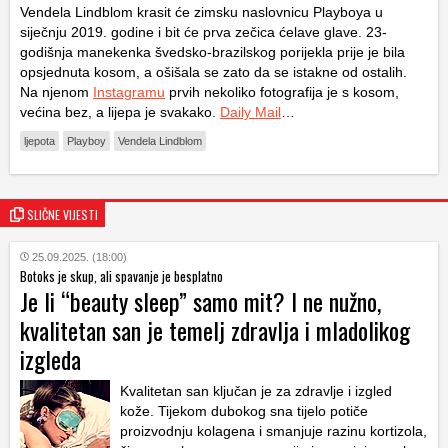
Vendela Lindblom krasit će zimsku naslovnicu Playboya u
siječnju 2019. godine i bit će prva zečica ćelave glave. 23-
godišnja manekenka švedsko-brazilskog porijekla prije je bila
opsjednuta kosom, a ošišala se zato da se istakne od ostalih.
Na njenom
Instagramu
prvih nekoliko fotografija je s kosom,
većina bez, a lijepa je svakako.
Daily Mail
…
ljepota
Playboy
Vendela Lindblom
SLIČNE VIJESTI
25.09.2025. (18:00)
Botoks je skup, ali spavanje je besplatno
Je li “beauty sleep” samo mit? I ne nužno,
kvalitetan san je temelj zdravlja i mladolikog
izgleda
Kvalitetan san ključan je za zdravlje i izgled
kože. Tijekom dubokog sna tijelo potiče
proizvodnju kolagena i smanjuje razinu kortizola,