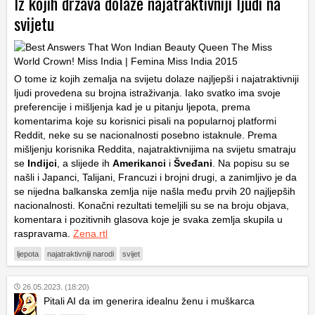
Iz kojih država dolaze najatraktivniji ljudi na
svijetu
O tome iz kojih zemalja na svijetu dolaze najljepši i najatraktivniji
ljudi provedena su brojna istraživanja. Iako svatko ima svoje
preferencije i mišljenja kad je u pitanju ljepota, prema
komentarima koje su korisnici pisali na popularnoj platformi
Reddit, neke su se nacionalnosti posebno istaknule. Prema
mišljenju korisnika Reddita, najatraktivnijima na svijetu smatraju
se
Indijci
, a slijede ih
Amerikanci
i
Šveđani
. Na popisu su se
našli i Japanci, Talijani, Francuzi i brojni drugi, a zanimljivo je da
se nijedna balkanska zemlja nije našla među prvih 20 najljepših
nacionalnosti. Konačni rezultati temeljili su se na broju objava,
komentara i pozitivnih glasova koje je svaka zemlja skupila u
raspravama.
Zena.rtl
ljepota
najatraktivniji narodi
svijet
26.05.2023. (18:20)
Pitali AI da im generira idealnu ženu i muškarca