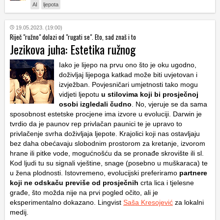
AI
ljepota
19.05.2023. (19:00)
Riječ "ružno" dolazi od "rugati se". Eto, sad znaš i to
Jezikova juha: Estetika ružnog
Iako je lijepo na prvu ono što je oku ugodno,
doživljaj lijepoga katkad može biti uvjetovan i
izvježban. Povjesničari umjetnosti tako mogu
vidjeti ljepotu
u stilovima koji bi prosječnoj
osobi izgledali čudno
. No, vjeruje se da sama
sposobnost estetske procjene ima izvore u evoluciji. Darwin je
tvrdio da je paunov rep privlačan paunici te je upravo to
privlačenje svrha doživljaja ljepote. Krajolici koji nas ostavljaju
bez daha obećavaju slobodnim prostorom za kretanje, izvorom
hrane ili pitke vode, mogućnošću da se pronađe skrovište ili sl.
Kod ljudi tu su signali vještine, snage (posebno u muškaraca) te
u žena plodnosti. Istovremeno, evolucijski preferiramo
partnere
koji ne odskaču previše od prosječnih
crta lica i tjelesne
građe, što možda nije na prvi pogled očito, ali je
eksperimentalno dokazano. Lingvist
Saša Kresojević
za lokalni
medij.