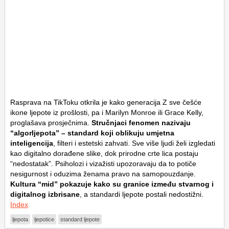
Rasprava na TikToku otkrila je kako generacija Z sve češće
ikone ljepote iz prošlosti, pa i Marilyn Monroe ili Grace Kelly,
proglašava prosječnima.
Stručnjaci fenomen nazivaju
“algorljepota” – standard koji oblikuju umjetna
inteligencija
, filteri i estetski zahvati. Sve više ljudi želi izgledati
kao digitalno dorađene slike, dok prirodne crte lica postaju
“nedostatak”. Psiholozi i vizažisti upozoravaju da to potiče
nesigurnost i oduzima ženama pravo na samopouzdanje.
Kultura “mid” pokazuje kako su granice između stvarnog i
digitalnog izbrisane
, a standardi ljepote postali nedostižni.
Index
ljepota
ljepotice
standard ljepote