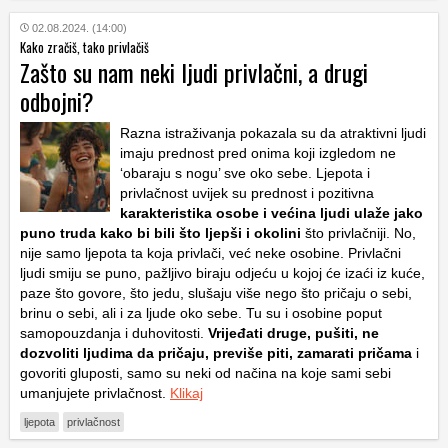
02.08.2024. (14:00)
Kako zračiš, tako privlačiš
Zašto su nam neki ljudi privlačni, a drugi
odbojni?
Razna istraživanja pokazala su da atraktivni ljudi
imaju prednost pred onima koji izgledom ne
‘obaraju s nogu’ sve oko sebe. Ljepota i
privlačnost uvijek su prednost i pozitivna
karakteristika osobe i većina ljudi ulaže jako
puno truda kako bi bili što ljepši i okolini
što privlačniji. No,
nije samo ljepota ta koja privlači, već neke osobine. Privlačni
ljudi smiju se puno, pažljivo biraju odjeću u kojoj će izaći iz kuće,
paze što govore, što jedu, slušaju više nego što pričaju o sebi,
brinu o sebi, ali i za ljude oko sebe. Tu su i osobine poput
samopouzdanja i duhovitosti.
Vrijeđati druge, pušiti, ne
dozvoliti ljudima da pričaju, previše piti, zamarati pričama
i
govoriti gluposti, samo su neki od načina na koje sami sebi
umanjujete privlačnost.
Klikaj
ljepota
privlačnost