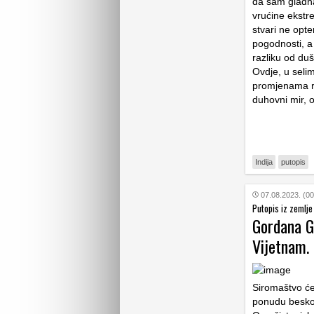
da sam gladna
vrućine ekstr
stvari ne opte
pogodnosti, a 
razliku od duš
Ovdje, u seli
promjenama ra
duhovni mir, 
Indija
putopis
07.08.2023. (00
Putopis iz zemlje
Gordana G
Vijetnam. 
Siromaštvo ć
ponudu beskor