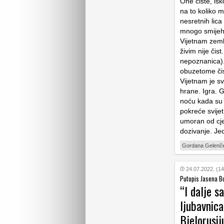
One čiste, isk
na to koliko m
nesretnih lica
mnogo smijeha
Vijetnam zeml
živim nije čis
nepoznanica).
obuzetome čis
Vijetnam je s
hrane. Igra. G
noću kada su s
pokreće svijet
umoran od cje
dozivanje. Jed
Gordana Gelenč
24.07.2022. (14
Putopis Jasena Bo
“I dalje s
ljubavnica
Bjelorusij