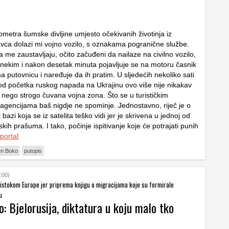
ometra šumske divljine umjesto očekivanih životinja iz
vca dolazi mi vojno vozilo, s oznakama pogranične službe.
a me zaustavljaju, očito začuđeni da nailaze na civilno vozilo,
s nekim i nakon desetak minuta pojavljuje se na motoru časnik
a putovnicu i naređuje da ih pratim. U sljedećih nekoliko sati
 od početka ruskog napada na Ukrajinu ovo više nije nikakav
, nego strogo čuvana vojna zona. Što se u turističkim
i agencijama baš nigdje ne spominje. Jednostavno, riječ je o
bazi koja se iz satelita teško vidi jer je skrivena u jednoj od
kih prašuma. I tako, počinje ispitivanje koje će potrajati punih
portal
en Boko
putopis
:00)
 istokom Europe jer priprema knjigu o migracijama koje su formirale
u
: Bjelorusija, diktatura u koju malo tko