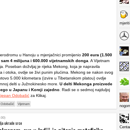
mjerit
erodromu u Hanoju u mjenjačnici promijenio
200 eura (1.500
 sam 4 milijuna i 600.000 vijetnamskih donga
. A Vijetnam
lja. Poseban dožvljaj je rijeka Mekong, koja je napravila
ća i otoka, ovdje se živi punim plućima. Mekong se nakon svog
tovo 5.000 kilometara (izvire u Tibetanskom platou) ovdje
omnoj delti u Južnokinesko more.
U delti Mekonga proizvede
 nego u Japanu i Koreji zajedno
. Radi se o sedmoj najduljoj
tjepan Odobašić
za Klikaj.
n Odobašić
Vijetnam
nogom
:00)
lja ukrade srce
Centa