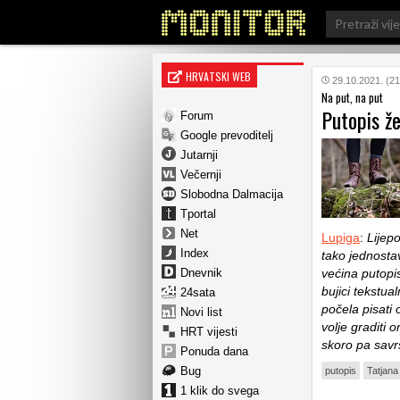
Search
for:
HRVATSKI WEB
29.10.2021. (21
Na put, na put
Putopis že
Forum
Google prevoditelj
Jutarnji
Večernji
Slobodna Dalmacija
Tportal
Net
Lupiga
:
Lijepo
Index
tako jednosta
Dnevnik
većina putopis
bujici tekstua
24sata
počela pisati 
Novi list
volje graditi 
HRT vijesti
skoro pa savr
Ponuda dana
Bug
putopis
Tatjana
1 klik do svega