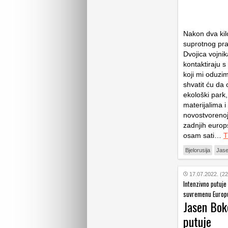
Nakon dva kil
suprotnog pra
Dvojica vojnik
kontaktiraju 
koji mi oduzim
shvatit ću da
ekološki park
materijalima 
novostvorenoj 
zadnjih europs
osam sati…
T
Bjelorusija
Jas
17.07.2022. (22
Intenzivno putuje
suvremenu Europ
Jasen Boko
putuje