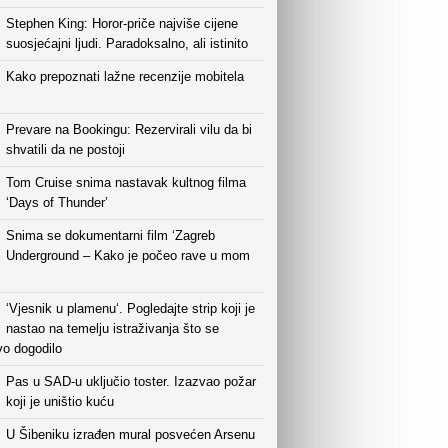
Stephen King: Horor-priče najviše cijene
suosjećajni ljudi. Paradoksalno, ali istinito
Kako prepoznati lažne recenzije mobitela
Prevare na Bookingu: Rezervirali vilu da bi
shvatili da ne postoji
Tom Cruise snima nastavak kultnog filma
‘Days of Thunder’
Snima se dokumentarni film ‘Zagreb
Underground – Kako je počeo rave u mom
‘Vjesnik u plamenu‘. Pogledajte strip koji je
nastao na temelju istraživanja što se
vo dogodilo
Pas u SAD-u uključio toster. Izazvao požar
koji je uništio kuću
U Šibeniku izrađen mural posvećen Arsenu