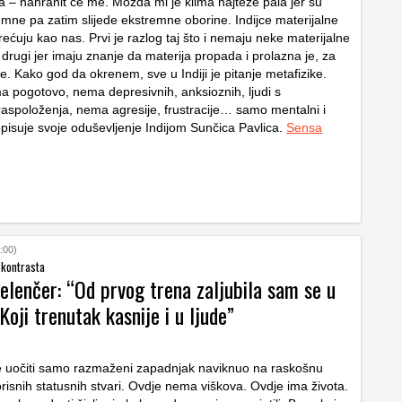
 – nahranit će me. Možda mi je klima najteže pala jer su
emne pa zatim slijede ekstremne oborine. Indijce materijalne
rećuju kao nas. Prvi je razlog taj što i nemaju neke materijalne
drugi jer imaju znanje da materija propada i prolazna je, za
e. Kako god da okrenem, sve u Indiji je pitanje metafizike.
ma pogotovo, nema depresivnih, anksioznih, ljudi s
spoloženja, nema agresije, frustracije… samo mentalni i
opisuje svoje oduševljenje Indijom Sunčica Pavlica.
Sensa
:00)
 kontrasta
elenčer: “Od prvog trena zaljubila sam se u
Koji trenutak kasnije i u ljude”
e uočiti samo razmaženi zapadnjak naviknuo na raskošnu
isnih statusnih stvari. Ovdje nema viškova. Ovdje ima života.