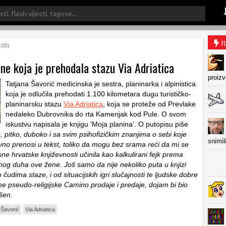
F
:00)
ne koja je prehodala stazu Via Adriatica
proiz
Tatjana Šavorić medicinska je sestra, planinarka i alpinistica
koja je odlučila prehodati 1.100 kilometara dugu turističko-
planinarsku stazu
Via Adriatica
, koja se proteže od Prevlake
nedaleko Dubrovnika do rta Kamenjak kod Pule. O svom
iskustvu napisala je knjigu ‘Moja planina’. O putopisu piše
, pitko, duboko i sa svim psihofizičkim znanjima o sebi koje
snimil
vno prenosi u tekst, toliko da mogu bez srama reći da mi se
ne hrvatske književnosti učinila kao kalkulirani fejk prema
lnog duha ove žene. Još samo da nije nekoliko puta u knjizi
o čudima staze, i od situacijskih igri slučajnosti te ljudske dobre
one pseudo-religijske Camino prodaje i predaje, dojam bi bio
šen.
 Šavorić
Via Adriatica