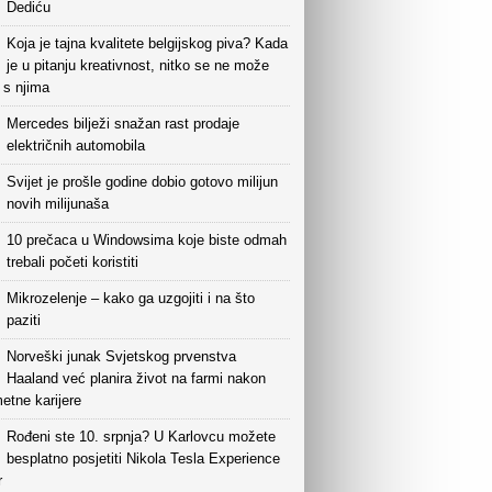
Dediću
Koja je tajna kvalitete belgijskog piva? Kada
je u pitanju kreativnost, nitko se ne može
i s njima
Mercedes bilježi snažan rast prodaje
električnih automobila
Svijet je prošle godine dobio gotovo milijun
novih milijunaša
10 prečaca u Windowsima koje biste odmah
trebali početi koristiti
Mikrozelenje – kako ga uzgojiti i na što
paziti
Norveški junak Svjetskog prvenstva
Haaland već planira život na farmi nakon
etne karijere
Rođeni ste 10. srpnja? U Karlovcu možete
besplatno posjetiti Nikola Tesla Experience
r