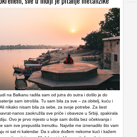
krenem, sve u Indiji je pitanje metafizike
judi na Balkanu radila sam od jutra do sutra i došlo je do
terije sam istrošila. Tu sam bila za sve – za obitelj, kuću i
Ali nikako nisam bila za sebe, za svoje potrebe. Za šest
avrat-nanos zaokružila sve priče i obaveze u Srbiji, spakirala
Indiju. Ovo je prvo mjesto u koje sam došla bez očekivanja i
dje sam sve prepustila trenutku. Najviše me iznenadilo što vam
aju ni sat ni kalendar. Da s ulice dođem nekome kući i kažem