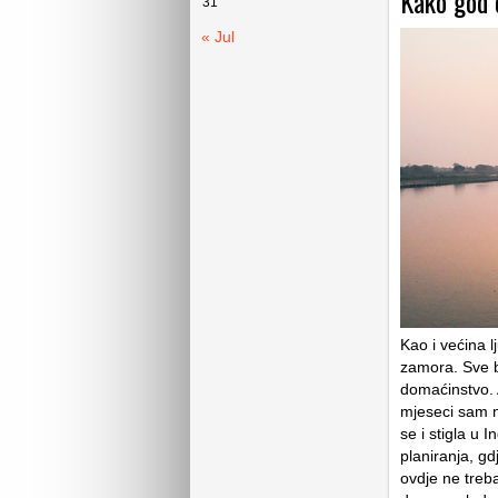
Kako god o
31
« Jul
Kao i većina l
zamora. Sve ba
domaćinstvo. 
mjeseci sam n
se i stigla u 
planiranja, g
ovdje ne treb