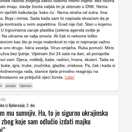
onske radosti življenja kakvu odavno nismo osjetili. Bez obzira
alo imaju, slavlje života valjda im je utisnuto u DNK. Nema
 ni vječitih kalkulacija ‘kako ću‘. Nema straha od sutra. Ima
. Boja i mirisa. Sada kada sam to napisala shvaćam da je
ja kontrasta u svim aspektima. Grad nije čist. Stan u kojemu
t. U trgovinama caruje plastika (zelena agenda ovdje je
 Na ulicama se valja smeće. Ali čak ni nekome toliko
toćom kao što je moja malenkost to nije ni najmanje važno.
ve ono drugo. Iskra veselja. Virus smijeha. Ruka pomoći. Miris
užva bez ljutnje. Vijetnam živi 24 sata na dan, ali ponajviše
vi vani. Djeca, roditelji, bake, radnici, hrana, skuteri. Tada se
 buke, igre, trube, zvučnika, glazbe, vriskova. Pa, čak i kada si
lodnevnoga rada, stanice tijela prirodno reagiraju na
nostavno se priključiš rijeci života.
Lider
er
putopis
Vijetnam
:00)
ke iz Bjelorusije, 2. dio
am mu sumnjiv. Ha, to je sigurno ukrajinska
 zbog koje sam odlučio izdati majku
u!”