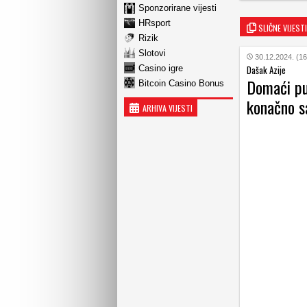
Sponzorirane vijesti
HRsport
SLIČNE VIJESTI
Rizik
Slotovi
30.12.2024. (16
Casino igre
Dašak Azije
Domaći pu
Bitcoin Casino Bonus
konačno s
ARHIVA VIJESTI