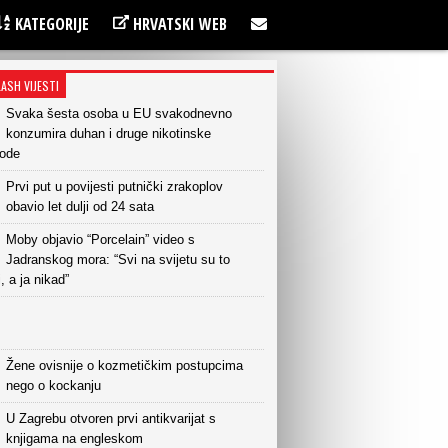
KATEGORIJE
HRVATSKI WEB
LASH VIJESTI
Svaka šesta osoba u EU svakodnevno
konzumira duhan i druge nikotinske
vode
Prvi put u povijesti putnički zrakoplov
obavio let dulji od 24 sata
Moby objavio “Porcelain” video s
Jadranskog mora: “Svi na svijetu su to
i, a ja nikad”
Žene ovisnije o kozmetičkim postupcima
nego o kockanju
U Zagrebu otvoren prvi antikvarijat s
knjigama na engleskom