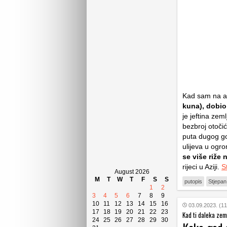
Kad sam na a
kuna), dobio
je jeftina zem
bezbroj otoči
puta dugog go
ulijeva u ogr
se više riže
rijeci u Aziji.
S
August 2026
M
T
W
T
F
S
S
putopis
Stjepa
1
2
3
4
5
6
7
8
9
10
11
12
13
14
15
16
03.09.2023. (11
17
18
19
20
21
22
23
Kad ti daleka zem
24
25
26
27
28
29
30