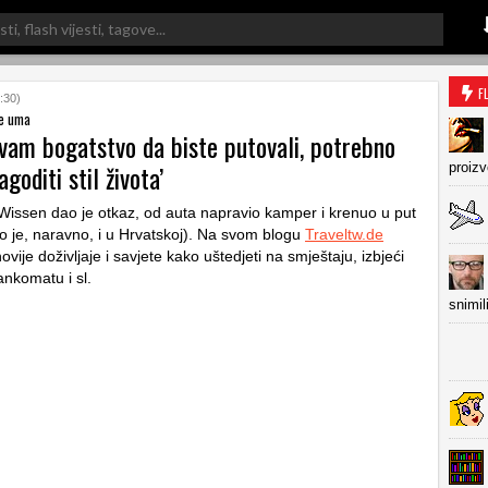
F
:30)
je uma
 vam bogatstvo da biste putovali, potrebno
agoditi stil života’
proiz
Wissen dao je otkaz, od auta napravio kamper i krenuo u put
io je, naravno, i u Hrvatskoj). Na svom blogu
Traveltw.de
novije doživljaje i savjete kako uštedjeti na smještaju, izbjeći
ankomatu i sl.
snimil