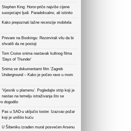
Stephen King: Horor-priče najviše cijene
suosjećajni ljudi. Paradoksalno, ali istinito
Kako prepoznati lažne recenzije mobitela
Prevare na Bookingu: Rezervirali vilu da bi
shvatili da ne postoji
Tom Cruise snima nastavak kultnog filma
‘Days of Thunder’
Snima se dokumentarni film ‘Zagreb
Underground – Kako je počeo rave u mom
‘Vjesnik u plamenu‘. Pogledajte strip koji je
nastao na temelju istraživanja što se
vo dogodilo
Pas u SAD-u uključio toster. Izazvao požar
koji je uništio kuću
U Šibeniku izrađen mural posvećen Arsenu