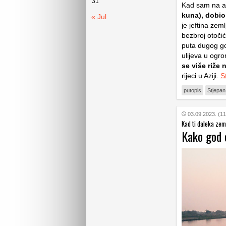
31
Kad sam na a
kuna), dobio
« Jul
je jeftina zem
bezbroj otoči
puta dugog go
ulijeva u ogr
se više riže
rijeci u Aziji.
S
putopis
Stjepa
03.09.2023. (11
Kad ti daleka zem
Kako god o