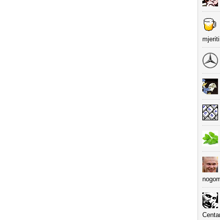
mjerit
nogom
Centa