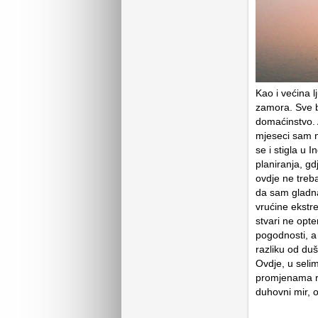
Kao i većina l
zamora. Sve ba
domaćinstvo. 
mjeseci sam n
se i stigla u 
planiranja, g
ovdje ne treb
da sam gladna
vrućine ekstr
stvari ne opte
pogodnosti, a 
razliku od duš
Ovdje, u seli
promjenama ra
duhovni mir, 