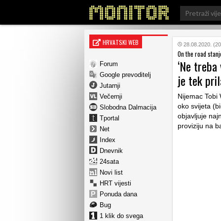
Search
for:
HRVATSKI WEB
28.08.2020. (20
On the road stan
‘Ne treba
Forum
Google prevoditelj
je tek pril
Jutarnji
Nijemac Tobi 
Večernji
oko svijeta (b
Slobodna Dalmacija
objavljuje naj
Tportal
proviziju na b
Net
Index
Dnevnik
24sata
Novi list
HRT vijesti
Ponuda dana
Bug
1 klik do svega