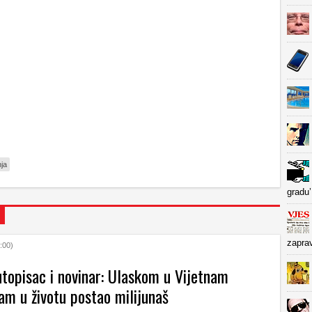
ja
gradu’
zapra
:00)
topisac i novinar: Ulaskom u Vijetnam
am u životu postao milijunaš