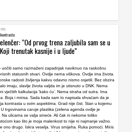
:00)
 kontrasta
elenčer: “Od prvog trena zaljubila sam se u
Koji trenutak kasnije i u ljude”
e uočiti samo razmaženi zapadnjak naviknuo na raskošnu
isnih statusnih stvari. Ovdje nema viškova. Ovdje ima života.
onske radosti življenja kakvu odavno nismo osjetili. Bez obzira
alo imaju, slavlje života valjda im je utisnuto u DNK. Nema
 ni vječitih kalkulacija ‘kako ću‘. Nema straha od sutra. Ima
. Boja i mirisa. Sada kada sam to napisala shvaćam da je
ja kontrasta u svim aspektima. Grad nije čist. Stan u kojemu
t. U trgovinama caruje plastika (zelena agenda ovdje je
 Na ulicama se valja smeće. Ali čak ni nekome toliko
toćom kao što je moja malenkost to nije ni najmanje važno.
ve ono drugo. Iskra veselja. Virus smijeha. Ruka pomoći. Miris