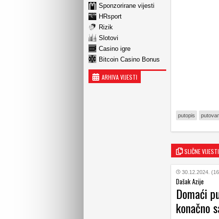
Sponzorirane vijesti
HRsport
Rizik
Slotovi
Casino igre
Bitcoin Casino Bonus
ARHIVA VIJESTI
putopis
putovan
SLIČNE VIJESTI
30.12.2024. (16
Dašak Azije
Domaći pu
konačno s