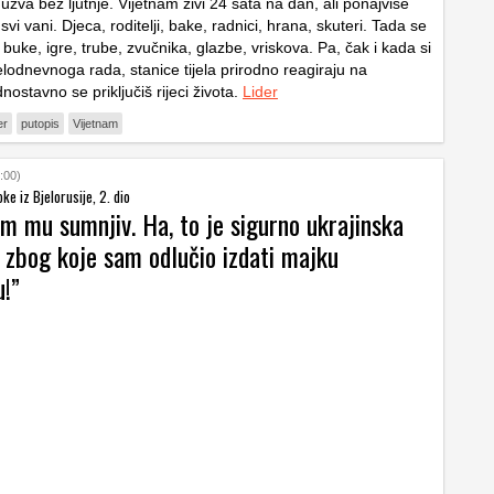
užva bez ljutnje. Vijetnam živi 24 sata na dan, ali ponajviše
vi vani. Djeca, roditelji, bake, radnici, hrana, skuteri. Tada se
 buke, igre, trube, zvučnika, glazbe, vriskova. Pa, čak i kada si
lodnevnoga rada, stanice tijela prirodno reagiraju na
nostavno se priključiš rijeci života.
Lider
er
putopis
Vijetnam
:00)
ke iz Bjelorusije, 2. dio
am mu sumnjiv. Ha, to je sigurno ukrajinska
 zbog koje sam odlučio izdati majku
u!”