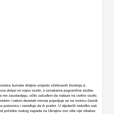
ometra šumske divljine umjesto očekivanih životinja iz
vca dolazi mi vojno vozilo, s oznakama pogranične službe.
a me zaustavljaju, očito začuđeni da nailaze na civilno vozilo,
s nekim i nakon desetak minuta pojavljuje se na motoru časnik
a putovnicu i naređuje da ih pratim. U sljedećih nekoliko sati
 od početka ruskog napada na Ukrajinu ovo više nije nikakav