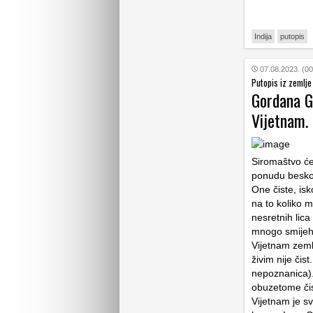
Indija
putopis
07.08.2023. (00
Putopis iz zemlje
Gordana G
Vijetnam. 
Siromaštvo ć
ponudu beskor
One čiste, isk
na to koliko m
nesretnih lica
mnogo smijeha
Vijetnam zeml
živim nije čis
nepoznanica).
obuzetome čis
Vijetnam je s