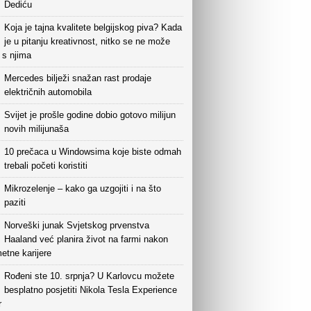
Dediću
Koja je tajna kvalitete belgijskog piva? Kada
je u pitanju kreativnost, nitko se ne može
i s njima
Mercedes bilježi snažan rast prodaje
električnih automobila
Svijet je prošle godine dobio gotovo milijun
novih milijunaša
10 prečaca u Windowsima koje biste odmah
trebali početi koristiti
Mikrozelenje – kako ga uzgojiti i na što
paziti
Norveški junak Svjetskog prvenstva
Haaland već planira život na farmi nakon
etne karijere
Rođeni ste 10. srpnja? U Karlovcu možete
besplatno posjetiti Nikola Tesla Experience
r