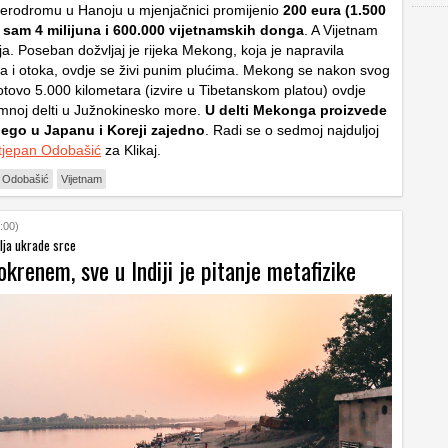
erodromu u Hanoju u mjenjačnici promijenio
200 eura (1.500
 sam 4 milijuna i 600.000 vijetnamskih donga
. A Vijetnam
lja. Poseban dožvljaj je rijeka Mekong, koja je napravila
ća i otoka, ovdje se živi punim plućima. Mekong se nakon svog
tovo 5.000 kilometara (izvire u Tibetanskom platou) ovdje
omnoj delti u Južnokinesko more.
U delti Mekonga proizvede
 nego u Japanu i Koreji zajedno
. Radi se o sedmoj najduljoj
tjepan Odobašić
za Klikaj.
n Odobašić
Vijetnam
:00)
lja ukrade srce
krenem, sve u Indiji je pitanje metafizike