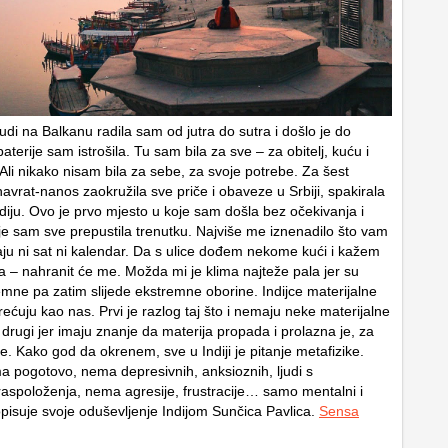
judi na Balkanu radila sam od jutra do sutra i došlo je do
terije sam istrošila. Tu sam bila za sve – za obitelj, kuću i
Ali nikako nisam bila za sebe, za svoje potrebe. Za šest
avrat-nanos zaokružila sve priče i obaveze u Srbiji, spakirala
Indiju. Ovo je prvo mjesto u koje sam došla bez očekivanja i
dje sam sve prepustila trenutku. Najviše me iznenadilo što vam
aju ni sat ni kalendar. Da s ulice dođem nekome kući i kažem
 – nahranit će me. Možda mi je klima najteže pala jer su
emne pa zatim slijede ekstremne oborine. Indijce materijalne
rećuju kao nas. Prvi je razlog taj što i nemaju neke materijalne
drugi jer imaju znanje da materija propada i prolazna je, za
e. Kako god da okrenem, sve u Indiji je pitanje metafizike.
ma pogotovo, nema depresivnih, anksioznih, ljudi s
spoloženja, nema agresije, frustracije… samo mentalni i
opisuje svoje oduševljenje Indijom Sunčica Pavlica.
Sensa