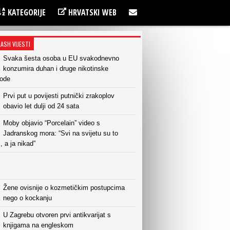
KATEGORIJE
HRVATSKI WEB
LASH VIJESTI
Svaka šesta osoba u EU svakodnevno
konzumira duhan i druge nikotinske
vode
Prvi put u povijesti putnički zrakoplov
obavio let dulji od 24 sata
Moby objavio “Porcelain” video s
Jadranskog mora: “Svi na svijetu su to
i, a ja nikad”
Žene ovisnije o kozmetičkim postupcima
nego o kockanju
U Zagrebu otvoren prvi antikvarijat s
knjigama na engleskom