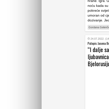
hrane. Igra. G
noću kada su s
pokreće svijet
umoran od cje
dozivanje. Jed
Gordana Gelenč
24.07.2022. (14
Putopis Jasena Bo
“I dalje s
ljubavnica
Bjelorusij