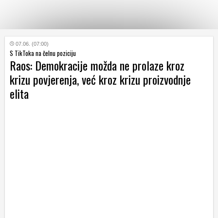
KATEGORIJE
07.06. (07:00)
S TikToka na čelnu poziciju
Raos: Demokracije možda ne prolaze kroz
HRVATSKI
krizu povjerenja, već kroz krizu proizvodnje
WEB
elita