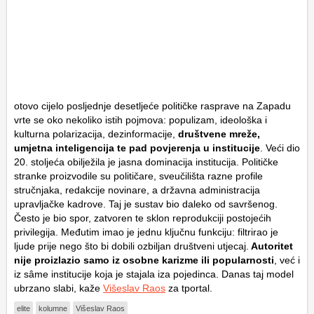
otovo cijelo posljednje desetljeće političke rasprave na Zapadu
vrte se oko nekoliko istih pojmova: populizam, ideološka i
kulturna polarizacija, dezinformacije,
društvene mreže,
umjetna inteligencija te pad povjerenja u institucije
. Veći dio
20. stoljeća obilježila je jasna dominacija institucija. Političke
stranke proizvodile su političare, sveučilišta razne profile
stručnjaka, redakcije novinare, a državna administracija
upravljačke kadrove. Taj je sustav bio daleko od savršenog.
Često je bio spor, zatvoren te sklon reprodukciji postojećih
privilegija. Međutim imao je jednu ključnu funkciju: filtrirao je
ljude prije nego što bi dobili ozbiljan društveni utjecaj.
Autoritet
nije proizlazio samo iz osobne karizme ili popularnosti
, već i
iz sâme institucije koja je stajala iza pojedinca. Danas taj model
ubrzano slabi, kaže
Višeslav Raos
za tportal.
elite
kolumne
Višeslav Raos