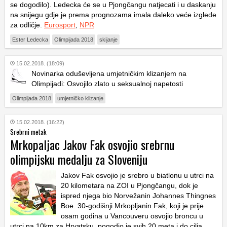
se dogodilo). Ledecka će se u Pjongčangu natjecati i u daskanju
na snijegu gdje je prema prognozama imala daleko veće izglede
za odličje.
Eurosport
,
NPR
Ester Ledecka
Olimpijada 2018
skijanje
15.02.2018. (18:09)
Novinarka oduševljena umjetničkim klizanjem na
Olimpijadi: Osvojilo zlato u seksualnoj napetosti
Olimpijada 2018
umjetničko klizanje
15.02.2018. (16:22)
Srebrni metak
Mrkopaljac Jakov Fak osvojio srebrnu
olimpijsku medalju za Sloveniju
Jakov Fak osvojio je srebro u biatlonu u utrci na
20 kilometara na ZOI u Pjongčangu, dok je
ispred njega bio Norvežanin Johannes Thingnes
Boe. 30-godišnji Mrkopljanin Fak, koji je prije
osam godina u Vancouveru osvojio broncu u
utrci na 10km za Hrvatsku, pogodio je svih 20 meta i do cilja