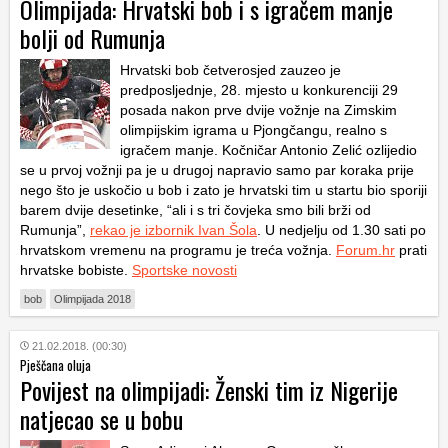
Olimpijada: Hrvatski bob i s igračem manje
bolji od Rumunja
Hrvatski bob četverosjed zauzeo je
predposljednje, 28. mjesto u konkurenciji 29
posada nakon prve dvije vožnje na Zimskim
olimpijskim igrama u Pjongčangu, realno s
igračem manje. Kočničar Antonio Zelić ozlijedio
se u prvoj vožnji pa je u drugoj napravio samo par koraka prije
nego što je uskočio u bob i zato je hrvatski tim u startu bio sporiji
barem dvije desetinke, “ali i s tri čovjeka smo bili brži od
Rumunja”,
rekao je izbornik Ivan Šola
. U nedjelju od 1.30 sati po
hrvatskom vremenu na programu je treća vožnja.
Forum.hr
prati
hrvatske bobiste.
Sportske novosti
bob
Olimpijada 2018
21.02.2018. (00:30)
Pješčana oluja
Povijest na olimpijadi: Ženski tim iz Nigerije
natjecao se u bobu