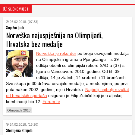
SLIČNE VIJESTI
26.02.2018. (07:33)
Snježni ljudi
Norveška najuspješnija na Olimpijadi,
Hrvatska bez medalje
Norveška je rekorder
po broju osvojenih medalja
na Olimpijskim igrama u Pjongčangu – s 39
odličja oborili su olimpijski rekord SAD-a (37) s
Igara u Vancouveru 2010. godine. Od tih 39
odličja, 14 je zlatnih, 14 srebrnih i 11 brončanih.
Sve skupa je 30 država osvajalo medalje, a među njima, po prvi
puta nakon 2002. godine, nije i Hrvatska.
Najbolji najbolji rezultat
od hrvatskih sportaša
osigurao je Filip Zubčić koji je u alpskoj
kombinaciji bio 12.
Forum.hr
Olimpijada 2018
24.02.2018. (15:20)
Slomljena strijela