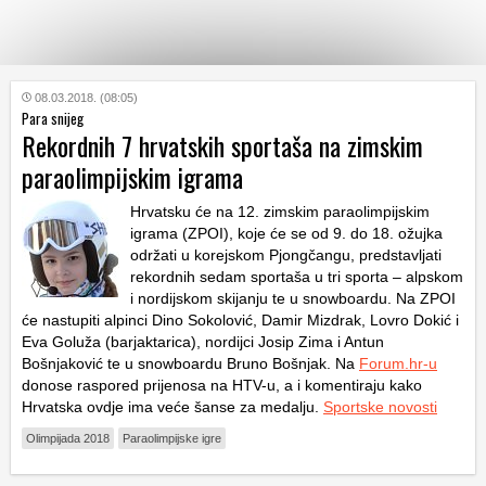
KATEGORIJE
08.03.2018. (08:05)
Para snijeg
Rekordnih 7 hrvatskih sportaša na zimskim
HRVATSKI
paraolimpijskim igrama
WEB
Hrvatsku će na 12. zimskim paraolimpijskim
igrama (ZPOI), koje će se od 9. do 18. ožujka
održati u korejskom Pjongčangu, predstavljati
rekordnih sedam sportaša u tri sporta – alpskom
i nordijskom skijanju te u snowboardu. Na ZPOI
će nastupiti alpinci Dino Sokolović, Damir Mizdrak, Lovro Dokić i
Eva Goluža (barjaktarica), nordijci Josip Zima i Antun
Bošnjaković te u snowboardu Bruno Bošnjak. Na
Forum.hr-u
donose raspored prijenosa na HTV-u, a i komentiraju kako
Hrvatska ovdje ima veće šanse za medalju.
Sportske novosti
Olimpijada 2018
Paraolimpijske igre