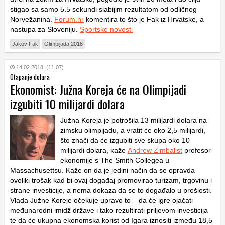
stigao sa samo 5.5 sekundi slabijim rezultatom od odličnog
Norvežanina.
Forum.hr
komentira to što je Fak iz Hrvatske, a
nastupa za Sloveniju.
Sportske novosti
Jakov Fak
Olimpijada 2018
14.02.2018. (11:07)
Otapanje dolara
Ekonomist: Južna Koreja će na Olimpijadi
izgubiti 10 milijardi dolara
Južna Koreja je potrošila 13 milijardi dolara na
zimsku olimpijadu, a vratit će oko 2,5 milijardi,
što znači da će izgubiti sve skupa oko 10
milijardi dolara, kaže
Andrew Zimbalist
profesor
ekonomije s The Smith Collegea u
Massachusettsu. Kaže on da je jedini način da se opravda
ovoliki trošak kad bi ovaj događaj promovirao turizam, trgovinu i
strane investicije, a nema dokaza da se to događalo u prošlosti.
Vlada Južne Koreje očekuje upravo to – da će igre ojačati
međunarodni imidž države i tako rezultirati priljevom investicija
te da će ukupna ekonomska korist od Igara iznositi između 18,5