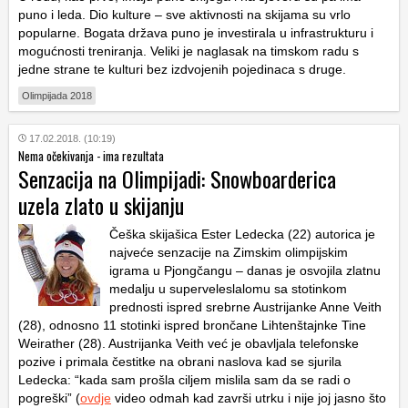
puno i leda. Dio kulture – sve aktivnosti na skijama su vrlo
popularne. Bogata država puno je investirala u infrastrukturu i
mogućnosti treniranja. Veliki je naglasak na timskom radu s
jedne strane te kulturi bez izdvojenih pojedinaca s druge.
Olimpijada 2018
17.02.2018. (10:19)
Nema očekivanja - ima rezultata
Senzacija na Olimpijadi: Snowboarderica
uzela zlato u skijanju
Češka skijašica Ester Ledecka (22) autorica je
najveće senzacije na Zimskim olimpijskim
igrama u Pjongčangu – danas je osvojila zlatnu
medalju u superveleslalomu sa stotinkom
prednosti ispred srebrne Austrijanke Anne Veith
(28), odnosno 11 stotinki ispred brončane Lihtenštajnke Tine
Weirather (28). Austrijanka Veith već je obavljala telefonske
pozive i primala čestitke na obrani naslova kad se sjurila
Ledecka: “kada sam prošla ciljem mislila sam da se radi o
pogreški” (
ovdje
video odmah kad završi utrku i nije joj jasno što