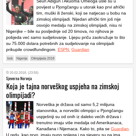
Seun Adigun i Akuoma Omeoga ušle su u
povijest u Pjongčangu u utorak kao prvi afrički
tim, muški ili ženski, koji se natjecao u bobu na
zimskoj olimpijadi. Nijedan afrički tim još nije
osvojio medalju na zimskoj olimpijadi, nisu ni
Nigerijke – bile su posljednje od 20 timova, no njihova je
pobjeda već samo sudjelovanje. Lijepu priču zaokružuje to što
su 75.000 dolara potrebnih za sudjelovanje na olimpijadi
prikupile crowdfundingom.
ESPN
,
Guardian
bob
Nigerija
Olimpijada 2018
20.02.2018. (23:55)
Sjeverna Norveja
Koja je tajna norveškog uspjeha na zimskoj
olimpijadi?
Norveška je država od samo 5,2 milijuna
stanovnika, a norveški olimpijci u Pjongčangu
uspješniji su od onih iz daleko većih država i
trenutno imaju više medalja od Amerikanaca,
Kanađana i Nijemaca. Kako to, pita se
Guardian
.
U redu, kao prvo, imaju puno snijega i na sjeveru su pa ima