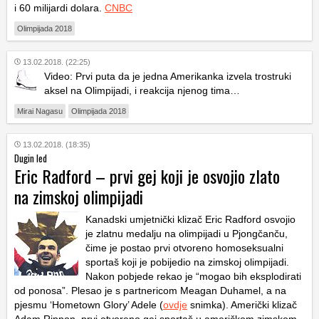
i 60 milijardi dolara.
CNBC
Olimpijada 2018
13.02.2018. (22:25)
Video: Prvi puta da je jedna Amerikanka izvela trostruki
aksel na Olimpijadi, i reakcija njenog tima…
Mirai Nagasu
Olimpijada 2018
13.02.2018. (18:35)
Dugin led
Eric Radford – prvi gej koji je osvojio zlato
na zimskoj olimpijadi
Kanadski umjetnički klizač Eric Radford osvojio
je zlatnu medalju na olimpijadi u Pjongčanču,
čime je postao prvi otvoreno homoseksualni
sportaš koji je pobijedio na zimskoj olimpijadi.
Nakon pobjede rekao je “mogao bih eksplodirati
od ponosa”. Plesao je s partnericom Meagan Duhamel, a na
pjesmu ‘Hometown Glory’ Adele (
ovdje
snimka). Američki klizač