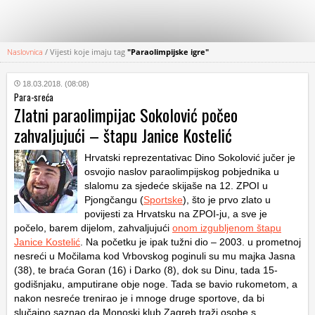
Naslovnica
/
Vijesti koje imaju tag
"Paraolimpijske igre"
KATEGORIJE
18.03.2018. (08:08)
Para-sreća
HRVATSKI
Zlatni paraolimpijac Sokolović počeo
WEB
zahvaljujući – štapu Janice Kostelić
Hrvatski reprezentativac Dino Sokolović jučer je
osvojio naslov paraolimpijskog pobjednika u
slalomu za sjedeće skijaše na 12. ZPOI u
Pjongčangu (
Sportske
), što je prvo zlato u
povijesti za Hrvatsku na ZPOI-ju, a sve je
počelo, barem dijelom, zahvaljujući
onom izgubljenom štapu
Janice Kostelić
. Na početku je ipak tužni dio – 2003. u prometnoj
nesreći u Močilama kod Vrbovskog poginuli su mu majka Jasna
(38), te braća Goran (16) i Darko (8), dok su Dinu, tada 15-
godišnjaku, amputirane obje noge. Tada se bavio rukometom, a
nakon nesreće trenirao je i mnoge druge sportove, da bi
slučajno saznao da Monoski klub Zagreb traži osobe s