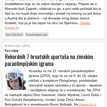
invaliditetom koje su se voljne okušati u skijanju. Prijavio se u
Monoski klub Zagreb i odabrali su ga, a prvi veliki početak bio je
kad su mu kupili dvije monoskije i poslali na trening na pet dana
u Austriji što je plaćeno – od donacije onog štapa Janica
Kostelić, koji joj je bio ispao na utrci na Sljemenu.
24sata
,
Forum.hr
Dino Sokolović
Paraolimpijske igre
08.03.2018. (08:05)
Para snijeg
Rekordnih 7 hrvatskih sportaša na zimskim
paraolimpijskim igrama
Hrvatsku će na 12. zimskim paraolimpijskim
igrama (ZPOI), koje će se od 9. do 18. ožujka
održati u korejskom Pjongčangu, predstavljati
rekordnih sedam sportaša u tri sporta – alpskom
i nordijskom skijanju te u snowboardu. Na ZPOI
će nastupiti alpinci Dino Sokolović, Damir Mizdrak, Lovro Dokić i
Eva Goluža (barjaktarica), nordijci Josip Zima i Antun
Bošnjaković te u snowboardu Bruno Bošnjak. Na
Forum.hr-u