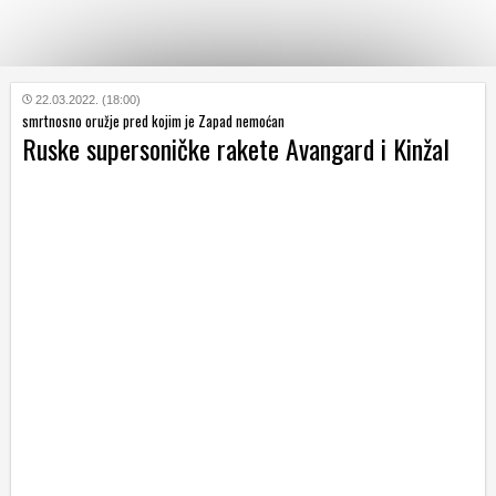
KATEGORIJE
22.03.2022. (18:00)
smrtnosno oružje pred kojim je Zapad nemoćan
Ruske supersoničke rakete Avangard i Kinžal
HRVATSKI
WEB