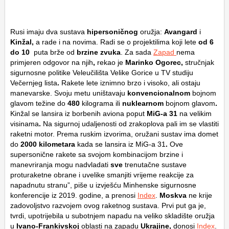
Rusi imaju dva sustava
hipersoničnog
oružja:
Avangard
i
Kinžal,
a rade i na novima. Radi se o projektilima koji lete
od 6
do 10
puta brže od
brzine zvuka
. Za sada
Zapad
nema
primjeren odgovor na njih
,
rekao je
Marinko Ogorec,
stručnjak
sigurnosne politike Veleučilišta Velike Gorice u TV studiju
Večernjeg lista
.
Rakete lete iznimno brzo i visoko, ali ostaju
manevarske. Svoju metu uništavaju
konvencionalnom
bojnom
glavom težine do
480
kilograma ili
nuklearnom
bojnom glavom
.
Kinžal se lansira iz borbenih aviona poput
MiG-a 31
na velikim
visinama
.
Na sigurnoj udaljenosti od zrakoplova pali im se vlastiti
raketni motor. Prema ruskim izvorima, oružani sustav ima domet
do
2000 kilometara
kada se lansira iz MiG-a 31
.
Ove
supersonične rakete sa svojom kombinacijom brzine i
manevriranja mogu nadvladati
sve
trenutačne sustave
proturaketne obrane i uvelike smanjiti vrijeme reakcije za
napadnutu stranu”, piše u izvješću Minhenske sigurnosne
konferencije iz 2019. godine, a prenosi
Index
.
Moskva
ne krije
zadovoljstvo razvojem ovog raketnog sustava. Prvi put ga je,
tvrdi, upotrijebila u subotnjem napadu na veliko skladište oružja
u
Ivano-Frankivskoj
oblasti na zapadu
Ukrajine,
donosi
Index
.