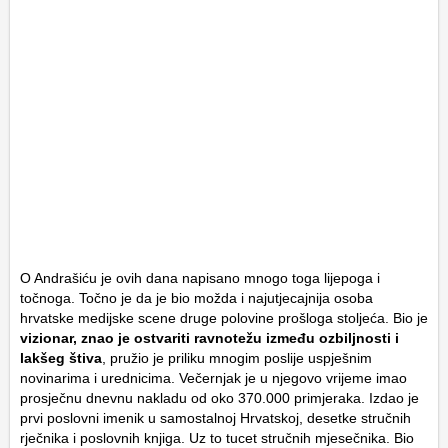
O Andrašiću je ovih dana napisano mnogo toga lijepoga i
točnoga. Točno je da je bio možda i najutjecajnija osoba
hrvatske medijske scene druge polovine prošloga stoljeća. Bio je
vizionar, znao je ostvariti ravnotežu između ozbiljnosti i
lakšeg štiva
, pružio je priliku mnogim poslije uspješnim
novinarima i urednicima. Večernjak je u njegovo vrijeme imao
prosječnu dnevnu nakladu od oko 370.000 primjeraka. Izdao je
prvi poslovni imenik u samostalnoj Hrvatskoj, desetke stručnih
rječnika i poslovnih knjiga. Uz to tucet stručnih mjesečnika. Bio