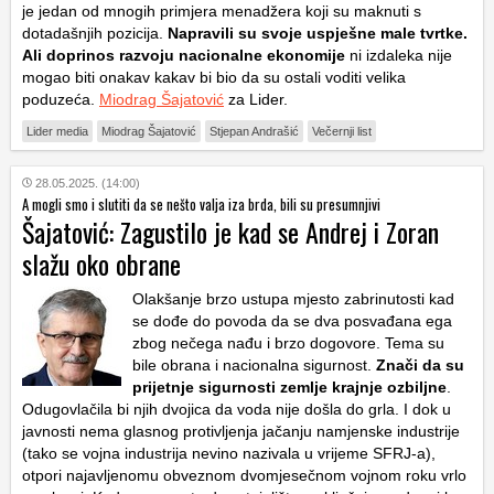
je jedan od mnogih primjera menadžera koji su maknuti s
dotadašnjih pozicija.
Napravili su svoje uspješne male tvrtke.
Ali doprinos razvoju nacionalne ekonomije
ni izdaleka nije
mogao biti onakav kakav bi bio da su ostali voditi velika
poduzeća.
Miodrag Šajatović
za Lider.
Lider media
Miodrag Šajatović
Stjepan Andrašić
Večernji list
28.05.2025. (14:00)
A mogli smo i slutiti da se nešto valja iza brda, bili su presumnjivi
Šajatović: Zagustilo je kad se Andrej i Zoran
slažu oko obrane
Olakšanje brzo ustupa mjesto zabrinutosti kad
se dođe do povoda da se dva posvađana ega
zbog nečega nađu i brzo dogovore. Tema su
bile obrana i nacionalna sigurnost.
Znači da su
prijetnje sigurnosti zemlje krajnje ozbiljne
.
Odugovlačila bi njih dvojica da voda nije došla do grla. I dok u
javnosti nema glasnog protivljenja jačanju namjenske industrije
(tako se vojna industrija nevino nazivala u vrijeme SFRJ-a),
otpori najavljenomu obveznom dvomjesečnom vojnom roku vrlo