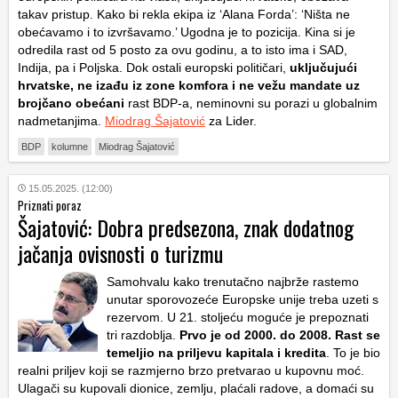
takav pristup. Kako bi rekla ekipa iz ‘Alana Forda’: ‘Ništa ne
obećavamo i to izvršavamo.’ Ugodna je to pozicija. Kina si je
odredila rast od 5 posto za ovu godinu, a to isto ima i SAD,
Indija, pa i Poljska. Dok ostali europski političari,
uključujući
hrvatske, ne izađu iz zone komfora i ne vežu mandate uz
brojčano obećani
rast BDP-a, neminovni su porazi u globalnim
nadmetanjima.
Miodrag Šajatović
za Lider.
BDP
kolumne
Miodrag Šajatović
15.05.2025. (12:00)
Priznati poraz
Šajatović: Dobra predsezona, znak dodatnog
jačanja ovisnosti o turizmu
Samohvalu kako trenutačno najbrže rastemo
unutar sporovozeće Europske unije treba uzeti s
rezervom. U 21. stoljeću moguće je prepoznati
tri razdoblja.
Prvo je od 2000. do 2008. Rast se
temeljio na priljevu kapitala i kredita
. To je bio
realni priljev koji se razmjerno brzo pretvarao u kupovnu moć.
Ulagači su kupovali dionice, zemlju, plaćali radove, a domaći su