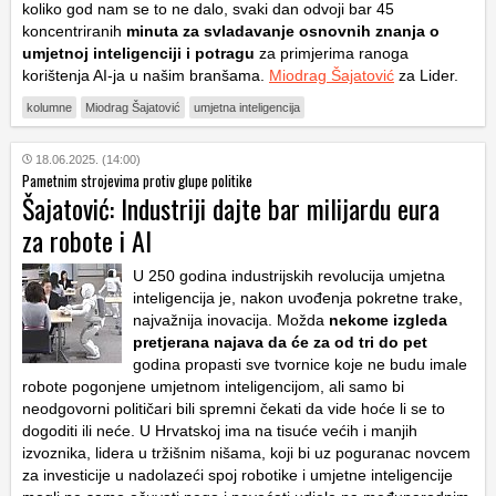
koliko god nam se to ne dalo, svaki dan odvoji bar 45
koncentriranih
minuta za svladavanje osnovnih znanja o
umjetnoj inteligenciji i potragu
za primjerima ranoga
korištenja AI-ja u našim branšama.
Miodrag Šajatović
za Lider.
kolumne
Miodrag Šajatović
umjetna inteligencija
18.06.2025. (14:00)
Pametnim strojevima protiv glupe politike
Šajatović: Industriji dajte bar milijardu eura
za robote i AI
U 250 godina industrijskih revolucija umjetna
inteligencija je, nakon uvođenja pokretne trake,
najvažnija inovacija. Možda
nekome izgleda
pretjerana najava da će za od tri do pet
godina propasti sve tvornice koje ne budu imale
robote pogonjene umjetnom inteligencijom, ali samo bi
neodgovorni političari bili spremni čekati da vide hoće li se to
dogoditi ili neće. U Hrvatskoj ima na tisuće većih i manjih
izvoznika, lidera u tržišnim nišama, koji bi uz poguranac novcem
za investicije u nadolazeći spoj robotike i umjetne inteligencije