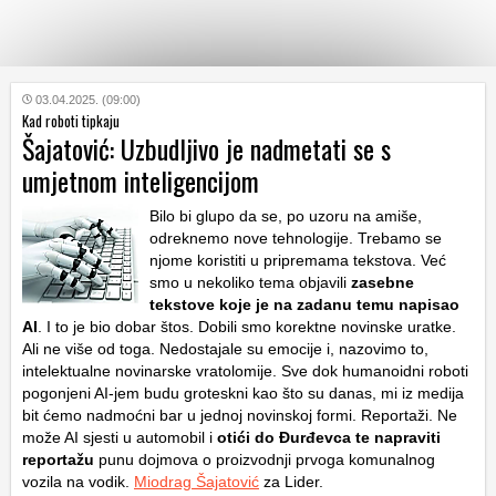
KATEGORIJE
03.04.2025. (09:00)
Kad roboti tipkaju
Šajatović: Uzbudljivo je nadmetati se s
HRVATSKI
umjetnom inteligencijom
WEB
Bilo bi glupo da se, po uzoru na amiše,
odreknemo nove tehnologije. Trebamo se
njome koristiti u pripremama tekstova. Već
smo u nekoliko tema objavili
zasebne
tekstove koje je na zadanu temu napisao
AI
. I to je bio dobar štos. Dobili smo korektne novinske uratke.
Ali ne više od toga. Nedostajale su emocije i, nazovimo to,
intelektualne novinarske vratolomije. Sve dok humanoidni roboti
pogonjeni AI-jem budu groteskni kao što su danas, mi iz medija
bit ćemo nadmoćni bar u jednoj novinskoj formi. Reportaži. Ne
može AI sjesti u automobil i
otići do Đurđevca te napraviti
reportažu
punu dojmova o proizvodnji prvoga komunalnog
vozila na vodik.
Miodrag Šajatović
za Lider.