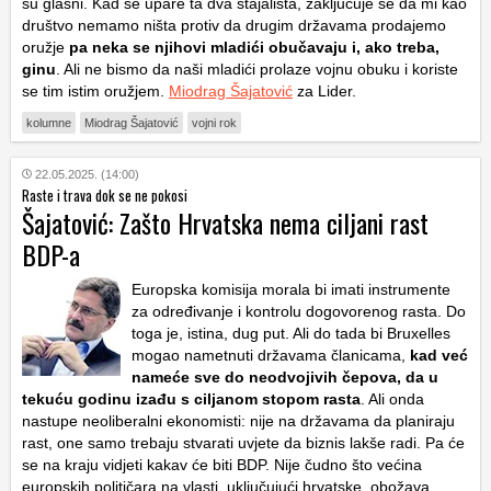
su glasni. Kad se upare ta dva stajališta, zaključuje se da mi kao
društvo nemamo ništa protiv da drugim državama prodajemo
oružje
pa neka se njihovi mladići obučavaju i, ako treba,
ginu
. Ali ne bismo da naši mladići prolaze vojnu obuku i koriste
se tim istim oružjem.
Miodrag Šajatović
za Lider.
kolumne
Miodrag Šajatović
vojni rok
22.05.2025. (14:00)
Raste i trava dok se ne pokosi
Šajatović: Zašto Hrvatska nema ciljani rast
BDP-a
Europska komisija morala bi imati instrumente
za određivanje i kontrolu dogovorenog rasta. Do
toga je, istina, dug put. Ali do tada bi Bruxelles
mogao nametnuti državama članicama,
kad već
nameće sve do neodvojivih čepova, da u
tekuću godinu izađu s ciljanom stopom rasta
. Ali onda
nastupe neoliberalni ekonomisti: nije na državama da planiraju
rast, one samo trebaju stvarati uvjete da biznis lakše radi. Pa će
se na kraju vidjeti kakav će biti BDP. Nije čudno što većina
europskih političara na vlasti, uključujući hrvatske, obožava