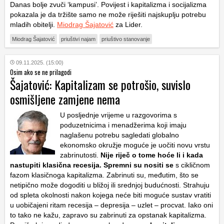
Danas bolje zvuči ‘kampusi’. Povijest i kapitalizma i socijalizma
pokazala je da tržište samo ne može riješiti najskuplju potrebu
mladih obitelji.
Miodrag Šajatović
za Lider.
Miodrag Šajatović
priuštivi najam
priuštivo stanovanje
09.11.2025. (15:00)
Osim ako se ne prilagodi
Šajatović: Kapitalizam se potrošio, suvislo
osmišljene zamjene nema
U posljednje vrijeme u razgovorima s
poduzetnicima i menadžerima koji imaju
naglašenu potrebu sagledati globalno
ekonomsko okružje moguće je uočiti novu vrstu
zabrinutosti.
Nije riječ o tome hoće li i kada
nastupiti klasična recesija. Spremni su nositi se
s cikličnom
fazom klasičnoga kapitalizma. Zabrinuti su, međutim, što se
netipično može dogoditi u bližoj ili srednjoj budućnosti. Strahuju
od spleta okolnosti nakon kojega neće biti moguće sustav vratiti
u uobičajeni ritam recesija – depresija – uzlet – procvat. Iako oni
to tako ne kažu, zapravo su zabrinuti za opstanak kapitalizma.