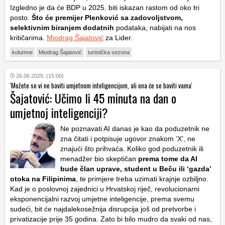
Izgledno je da će BDP u 2025. biti iskazan rastom od oko tri
posto.
Što će premijer Plenković sa zadovoljstvom,
selektivnim biranjem dodatnih
podataka, nabijati na nos
kritičarima.
Miodrag Šajatović
za Lider.
kolumne
Miodrag Šajatović
turistička sezona
26.06.2025. (15:00)
'Možete se vi ne baviti umjetnom inteligencijom, ali ona će se baviti vama'
Šajatović: Učimo li 45 minuta na dan o
umjetnoj inteligenciji?
Ne poznavati AI danas je kao da poduzetnik ne
zna čitati i potpisuje ugovor znakom ‘X’, ne
znajući što prihvaća. Koliko god poduzetnik ili
menadžer bio skeptičan
prema tome da AI
bude član uprave, student u Beču ili ‘gazda’
otoka na Filipinima
, te primjere treba uzimati krajnje ozbiljno.
Kad je o poslovnoj zajednici u Hrvatskoj riječ, revolucionarni
eksponencijalni razvoj umjetne inteligencije, prema svemu
sudeći, bit će najdalekosežnija disrupcija još od pretvorbe i
privatizacije prije 35 godina. Zato bi bilo mudro da svaki od nas,