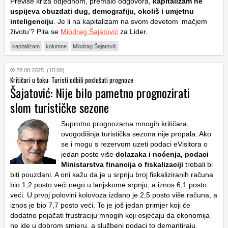
Previše kriza odjednom, premalo odgovora,
kapitalizam ne
uspijeva obuzdati dug, demografiju, okoliš i umjetnu
inteligenciju
. Je li na kapitalizam na svom devetom ‘mačjem
životu’? Pita se
Miodrag Šajatović
za Lider.
kapitalizam
kolumne
Miodrag Šajatović
28.08.2025. (15:00)
Kritičari u šoku: Turisti odbili poslušati prognoze
Šajatović: Nije bilo pametno prognozirati
slom turističke sezone
Suprotno prognozama mnogih kritičara,
ovogodišnja turistička sezona nije propala. Ako
se i mogu s rezervom uzeti podaci eVisitora o
jedan posto više
dolazaka i noćenja, podaci
Ministarstva financija o fiskalizaciji
trebali bi
biti pouzdani. A oni kažu da je u srpnju broj fiskaliziranih računa
bio 1,2 posto veći nego u lanjskome srpnju, a iznos 6,1 posto
veći. U prvoj polovini kolovoza izdano je 2,5 posto više računa, a
iznos je bio 7,7 posto veći. To je još jedan primjer koji će
dodatno pojačati frustraciju mnogih koji osjećaju da ekonomija
ne ide u dobrom smjeru, a službeni podaci to demantiraju.