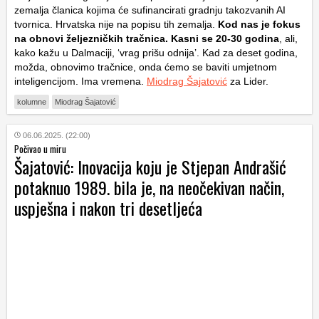
zemalja članica kojima će sufinancirati gradnju takozvanih AI
tvornica. Hrvatska nije na popisu tih zemalja.
Kod nas je fokus
na obnovi željezničkih tračnica. Kasni se 20-30 godina
, ali,
kako kažu u Dalmaciji, ‘vrag prišu odnija’. Kad za deset godina,
možda, obnovimo tračnice, onda ćemo se baviti umjetnom
inteligencijom. Ima vremena.
Miodrag Šajatović
za Lider.
kolumne
Miodrag Šajatović
06.06.2025. (22:00)
Počivao u miru
Šajatović: Inovacija koju je Stjepan Andrašić
potaknuo 1989. bila je, na neočekivan način,
uspješna i nakon tri desetljeća