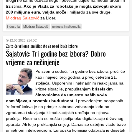
mogli ne samo očuvati nego i povećati udjele na međunarodnim
tržištima.
Ako je Vlada za robotaksije mogla izdvojiti skoro
200 milijuna eura, valjda može
i milijardu za sve druge.
Miodrag Šajatović
za Lider.
industrija
Miodrag Šajatović
umjetna inteligencija
12.06.2025. (14:00)
Za to će vrijeme smišljat što će pred iduće izbore
Šajatović: Tri godine bez izbora? Dobro
vrijeme za nečinjenje
Po svemu sudeći, ‘tri godine bez izbora’ proći će
kao i najveći broj godina u prvoj četvrtini 21.
stoljeća. Usporenim i naknadnim reakcijama na
krizne situacije, prepuštanjem
briselskim
činovnicima da umjesto naših vođa
osmišljavaju hrvatsku budućnost
. I provođenjem neopasnih
‘reformi’ kakva je na primjer zabrana zatvaranja lođa na
zgradama i stavljanja klimatizacijskih uređaja na njihova
pročelja. Recimo da se nešto i petlja oko digitalizacije državnog
aparata. Ali to je preklanjski snijeg. Danas se ozbiljne vlade bave
umjetnom inteligencijom. Europska komisija odabrala je desetak