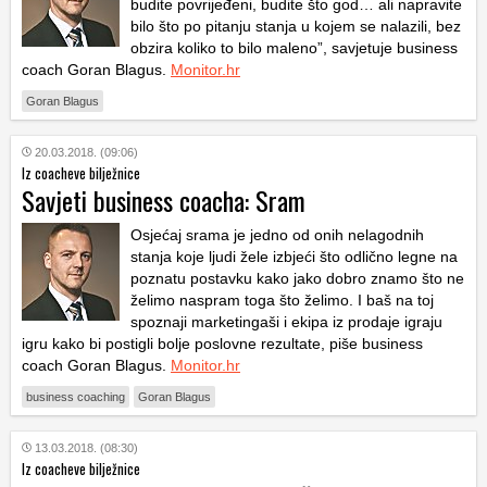
budite povrijeđeni, budite što god… ali napravite
bilo što po pitanju stanja u kojem se nalazili, bez
obzira koliko to bilo maleno”, savjetuje business
coach Goran Blagus.
Monitor.hr
Goran Blagus
20.03.2018. (09:06)
Iz coacheve bilježnice
Savjeti business coacha: Sram
Osjećaj srama je jedno od onih nelagodnih
stanja koje ljudi žele izbjeći što odlično legne na
poznatu postavku kako jako dobro znamo što ne
želimo naspram toga što želimo. I baš na toj
spoznaji marketingaši i ekipa iz prodaje igraju
igru kako bi postigli bolje poslovne rezultate, piše business
coach Goran Blagus.
Monitor.hr
business coaching
Goran Blagus
13.03.2018. (08:30)
Iz coacheve bilježnice