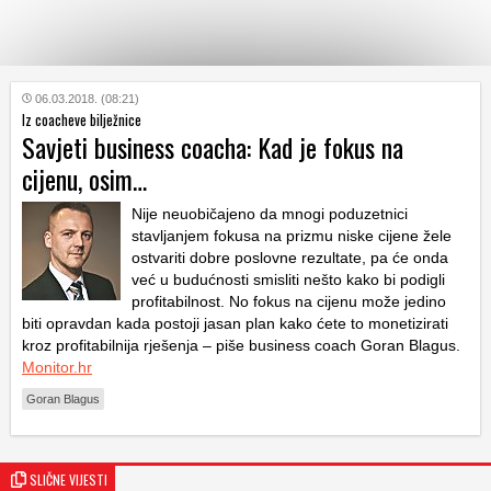
KATEGORIJE
06.03.2018. (08:21)
Iz coacheve bilježnice
Savjeti business coacha: Kad je fokus na
HRVATSKI
cijenu, osim…
WEB
Nije neuobičajeno da mnogi poduzetnici
stavljanjem fokusa na prizmu niske cijene žele
ostvariti dobre poslovne rezultate, pa će onda
već u budućnosti smisliti nešto kako bi podigli
profitabilnost. No fokus na cijenu može jedino
biti opravdan kada postoji jasan plan kako ćete to monetizirati
kroz profitabilnija rješenja – piše business coach Goran Blagus.
Monitor.hr
Goran Blagus
SLIČNE VIJESTI