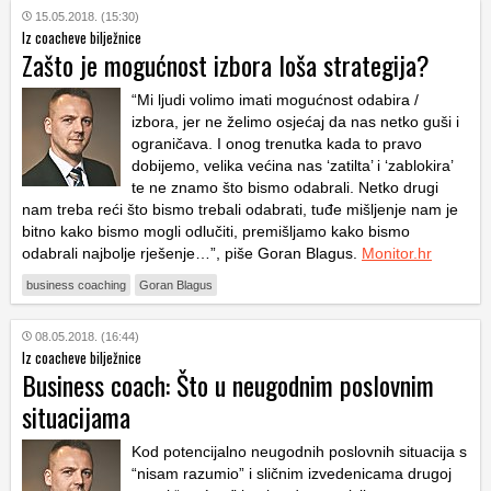
15.05.2018. (15:30)
Iz coacheve bilježnice
Zašto je mogućnost izbora loša strategija?
“Mi ljudi volimo imati mogućnost odabira /
izbora, jer ne želimo osjećaj da nas netko guši i
ograničava. I onog trenutka kada to pravo
dobijemo, velika većina nas ‘zatilta’ i ‘zablokira’
te ne znamo što bismo odabrali. Netko drugi
nam treba reći što bismo trebali odabrati, tuđe mišljenje nam je
bitno kako bismo mogli odlučiti, premišljamo kako bismo
odabrali najbolje rješenje…”, piše Goran Blagus.
Monitor.hr
business coaching
Goran Blagus
08.05.2018. (16:44)
Iz coacheve bilježnice
Business coach: Što u neugodnim poslovnim
situacijama
Kod potencijalno neugodnih poslovnih situacija s
“nisam razumio” i sličnim izvedenicama drugoj