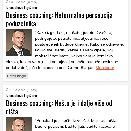
03.04.2018. (09:00)
Iz coacheve bilježnice
Business coaching: Neformalna percepcija
poduzetnika
“Kako izgledate, mirišete, jedete, žvačete,
podrigujete, psujete ima utjecaj na vaše
postojeće i/ili buduće klijente. Kako se odijevate,
koliko ste uredni, kakve su vam cipele, koji
mobitel / sat imate, kakva vam je kemijska
olovka, kakva vam je… ima utjecaj na vaše buduće poslovne
poduhvate”, piše business coach Goran Blagus.
Monitor.hr
Goran Blagus
27.03.2018. (10:30)
Iz coacheve bilježnice
Business coaching: Nešto je i dalje više od
ništa
“Ponekad je i ‘nešto krivo’ čak bolje od ‘ništa’.
Budite pozitivni, budite ljuti, budite razočarani,