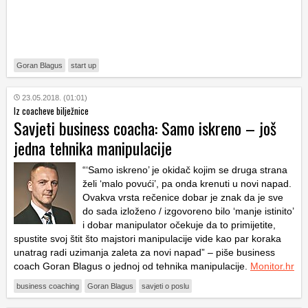
Goran Blagus
start up
23.05.2018. (01:01)
Iz coacheve bilježnice
Savjeti business coacha: Samo iskreno – još
jedna tehnika manipulacije
“‘Samo iskreno’ je okidač kojim se druga strana
želi ‘malo povući’, pa onda krenuti u novi napad.
Ovakva vrsta rečenice dobar je znak da je sve
do sada izloženo / izgovoreno bilo ‘manje istinito’
i dobar manipulator očekuje da to primijetite,
spustite svoj štit što majstori manipulacije vide kao par koraka
unatrag radi uzimanja zaleta za novi napad” – piše business
coach Goran Blagus o jednoj od tehnika manipulacije.
Monitor.hr
business coaching
Goran Blagus
savjeti o poslu