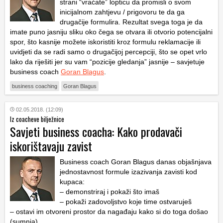
strani “vraćate” lopticu da promisli o svom
inicijalnom zahtjevu / prigovoru te da ga
drugačije formulira. Rezultat svega toga je da
imate puno jasniju sliku oko čega se otvara ili otvorio potencijalni
spor, što kasnije možete iskoristiti kroz formulu reklamacije ili
uvidjeti da se radi samo o drugačijoj percepciji, što se opet vrlo
lako da riješiti jer su vam “pozicije gledanja” jasnije – savjetuje
business coach
Goran Blagus
.
business coaching
Goran Blagus
02.05.2018. (12:09)
Iz coacheve bilježnice
Savjeti business coacha: Kako prodavači
iskorištavaju zavist
Business coach Goran Blagus danas objašnjava
jednostavnost formule izazivanja zavisti kod
kupaca:
– demonstriraj i pokaži što imaš
– pokaži zadovoljstvo koje time ostvaruješ
– ostavi im otvoreni prostor da nagađaju kako si do toga došao
(sumnja)