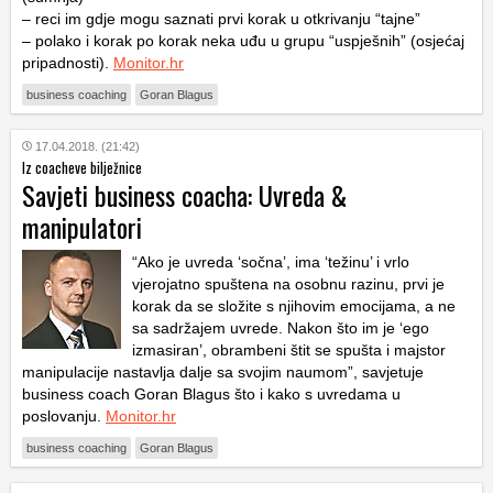
– reci im gdje mogu saznati prvi korak u otkrivanju “tajne”
– polako i korak po korak neka uđu u grupu “uspješnih” (osjećaj
pripadnosti).
Monitor.hr
business coaching
Goran Blagus
17.04.2018. (21:42)
Iz coacheve bilježnice
Savjeti business coacha: Uvreda &
manipulatori
“Ako je uvreda ‘sočna’, ima ‘težinu’ i vrlo
vjerojatno spuštena na osobnu razinu, prvi je
korak da se složite s njihovim emocijama, a ne
sa sadržajem uvrede. Nakon što im je ‘ego
izmasiran’, obrambeni štit se spušta i majstor
manipulacije nastavlja dalje sa svojim naumom”, savjetuje
business coach Goran Blagus što i kako s uvredama u
poslovanju.
Monitor.hr
business coaching
Goran Blagus