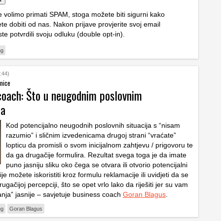
e volimo primati SPAM, stoga možete biti sigurni kako
te dobiti od nas. Nakon prijave provjerite svoj email
ste potvrdili svoju odluku (double opt-in).
ng
:44)
žnice
coach: Što u neugodnim poslovnim
ma
Kod potencijalno neugodnih poslovnih situacija s “nisam
razumio” i sličnim izvedenicama drugoj strani “vraćate”
lopticu da promisli o svom inicijalnom zahtjevu / prigovoru te
da ga drugačije formulira. Rezultat svega toga je da imate
puno jasniju sliku oko čega se otvara ili otvorio potencijalni
ije možete iskoristiti kroz formulu reklamacije ili uvidjeti da se
ugačijoj percepciji, što se opet vrlo lako da riješiti jer su vam
anja” jasnije – savjetuje business coach
Goran Blagus
.
ng
Goran Blagus