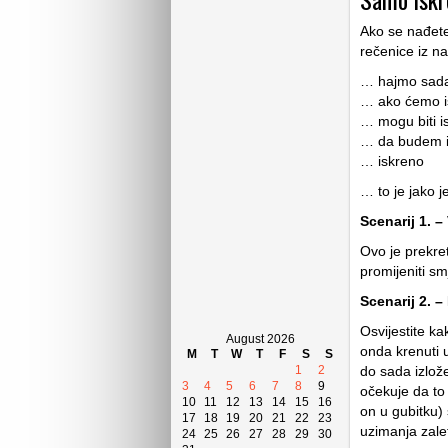
Ako se nađete
rečenice iz n
… hajmo sada
… ako ćemo i
… mogu biti i
… da budem i
… iskreno
… to je jako j
Scenarij 1. – 
Ovo je prekret
promijeniti s
Scenarij 2. –
Osvijestite ka
August 2026
onda krenuti 
M
T
W
T
F
S
S
1
2
do sada izlože
3
4
5
6
7
8
9
očekuje da to p
10
11
12
13
14
15
16
on u gubitku)
17
18
19
20
21
22
23
uzimanja zale
24
25
26
27
28
29
30