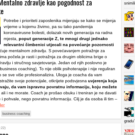
 Mentalno zdravlje kao pogodnost za
snimil
ke
Potrebe i prioriteti zaposlenika mijenjaju se kako se mijenja
vrijeme u kojemu živimo, pa su tako pandemija
koronavirusne bolesti, dolazak novih generacija na radna
mjesta,
poput generacije Z, te mnogi drugi jednako
relevantni čimbenici utjecali na povećanje pozornosti
ćuje mentalnom zdravlju. S povećavanjem potražnje za
ma počela je rasti i potražnja za drugim oblicima brige o
avlju i stručnog savjetovanja. Jedan od njih poslovno je
business coaching). To nije oblik psihoterapije i nije reguliran
 se sve više profesionalizira. Uloga je coacha da vam
tražite svoje potencijale, otkrijete podsvjesna
uvjerenja koja
vaju, da vam ispravnu povratnu informaciju, koju možete
, ali i ne morate. Coach je prošao obuku i treniran je ne davati
ke i pohvale, nego povratnu informaciju. Cilj je da osoba ili tim –
der
business coaching
gradu’
:22)
eno