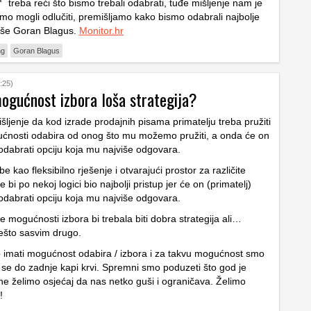
treba reći što bismo trebali odabrati, tuđe mišljenje nam je
smo mogli odlučiti, premišljamo kako bismo odabrali najbolje
iše Goran Blagus.
Monitor.hr
ng
Goran Blagus
:25)
mogućnost izbora loša strategija?
šljenje da kod izrade prodajnih pisama primatelju treba pružiti
ćnosti odabira od onog što mu možemo pružiti, a onda će on
dabrati opciju koja mu najviše odgovara.
be kao fleksibilno rješenje i otvarajući prostor za različite
 bi po nekoj logici bio najbolji pristup jer će on (primatelj)
dabrati opciju koja mu najviše odgovara.
te mogućnosti izbora bi trebala biti dobra strategija ali…
nešto sasvim drugo.
mo imati mogućnost odabira / izbora i za takvu mogućnost smo
i se do zadnje kapi krvi. Spremni smo poduzeti što god je
 ne želimo osjećaj da nas netko guši i ograničava. Želimo
!