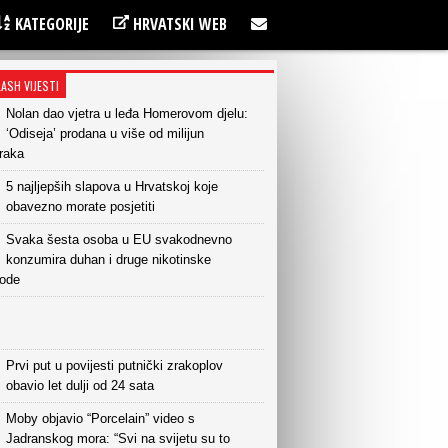
KATEGORIJE
HRVATSKI WEB
LASH VIJESTI
Nolan dao vjetra u leđa Homerovom djelu:
‘Odiseja’ prodana u više od milijun
raka
5 najljepših slapova u Hrvatskoj koje
obavezno morate posjetiti
Svaka šesta osoba u EU svakodnevno
konzumira duhan i druge nikotinske
vode
Prvi put u povijesti putnički zrakoplov
obavio let dulji od 24 sata
Moby objavio “Porcelain” video s
Jadranskog mora: “Svi na svijetu su to