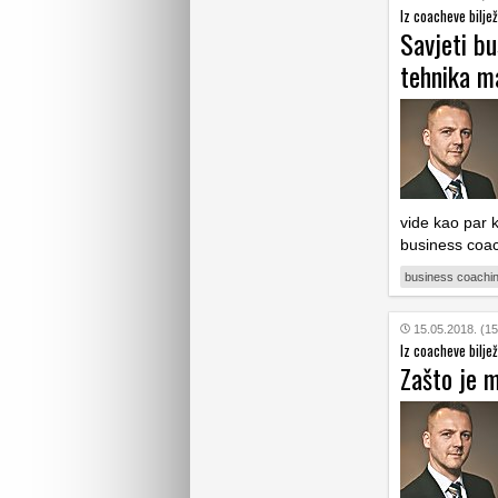
Iz coacheve bilje
Savjeti b
tehnika m
vide kao par 
business coac
business coachi
15.05.2018. (15
Iz coacheve bilje
Zašto je 