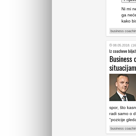
Ni mi n
ga neće
kako bi
business coachi
08.05.2018. (16
Iz coacheve bilje
Business 
situacija
spor, što kasn
radi samo o dr
“pozicije gled
business coachi