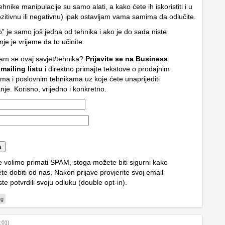
ehnike manipulacije su samo alati, a kako ćete ih iskoristiti i u
ozitivnu ili negativnu) ipak ostavljam vama samima da odlučite.
” je samo još jedna od tehnika i ako je do sada niste
ajnje je vrijeme da to učinite.
am se ovaj savjet/tehnika?
Prijavite se na Business
 mailing listu
i direktno primajte tekstove o prodajnim
ama i poslovnim tehnikama uz koje ćete unaprijediti
nje. Korisno, vrijedno i konkretno.
e volimo primati SPAM, stoga možete biti sigurni kako
te dobiti od nas. Nakon prijave provjerite svoj email
ste potvrdili svoju odluku (double opt-in).
ng
:01)