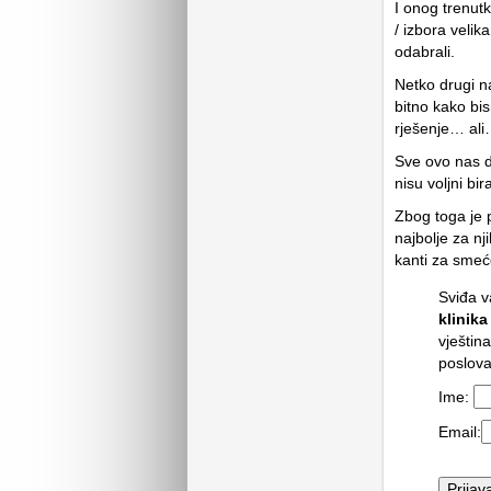
I onog trenut
/ izbora velik
odabrali.
Netko drugi na
bitno kako bi
rješenje… a
Sve ovo nas d
nisu voljni bira
Zbog toga je pr
najbolje za n
kanti za smeće
Sviđa v
klinika
vještin
poslova
Ime:
Email: