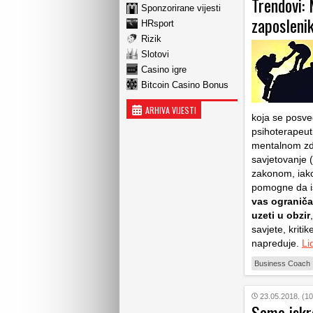
Trendovi:
Sponzorirane vijesti
zaposleni
HRsport
Rizik
Slotovi
Casino igre
Bitcoin Casino Bonus
ARHIVA VIJESTI
koja se posve
psihoterapeuti
mentalnom zdr
savjetovanje (
zakonom, iako
pomogne da is
vas ograniča
uzeti u obzir
savjete, kriti
napreduje.
Li
Business Coach
23.05.2018. (10
Samo iskr