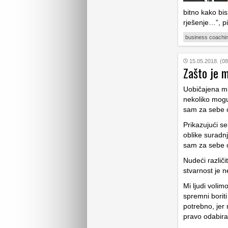
bitno kako bi
rješenje…”, p
business coachi
15.05.2018. (08
Zašto je 
Uobičajena mi
nekoliko mogu
sam za sebe o
Prikazujući se
oblike suradnje
sam za sebe o
Nudeći različi
stvarnost je 
Mi ljudi voli
spremni borit
potrebno, jer
pravo odabira