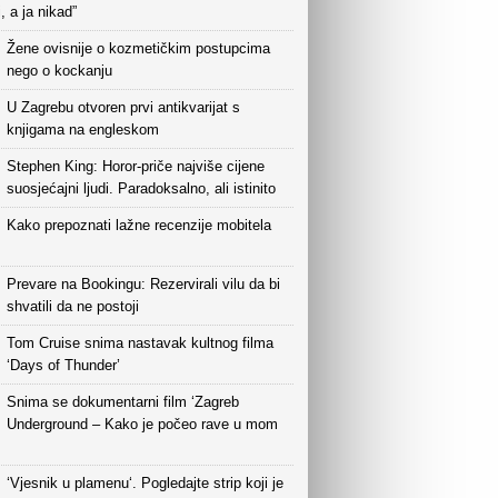
i, a ja nikad”
Žene ovisnije o kozmetičkim postupcima
nego o kockanju
U Zagrebu otvoren prvi antikvarijat s
knjigama na engleskom
Stephen King: Horor-priče najviše cijene
suosjećajni ljudi. Paradoksalno, ali istinito
Kako prepoznati lažne recenzije mobitela
Prevare na Bookingu: Rezervirali vilu da bi
shvatili da ne postoji
Tom Cruise snima nastavak kultnog filma
‘Days of Thunder’
Snima se dokumentarni film ‘Zagreb
Underground – Kako je počeo rave u mom
‘Vjesnik u plamenu‘. Pogledajte strip koji je