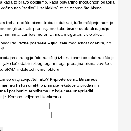
ka kada to pravo dobijemo, kada ostvarimo mogućnost odabira
a većina nas “zatilta” i “zablokira” te ne znamo što bismo
m treba reći što bismo trebali odabrati, tuđe mišljenje nam je
smo mogli odlučiti, premišljamo kako bismo odabrali najbolje
li… hmmm… zar baš moram… nisam siguran… što ako…
ovodi do važne postavke – ljudi žele mogućnost odabira, no
ti!
odajna strategija “što različitiji izboru i sami će odabrati što je
jih”jako loš odabir i zbog toga mnoga prodajna pisma završe u
, SPAM ili deleted items folderu.
am se ovaj savjet/tehnika?
Prijavite se na Business
 mailing listu
i direktno primajte tekstove o prodajnim
ama i poslovnim tehnikama uz koje ćete unaprijediti
nje. Korisno, vrijedno i konkretno.