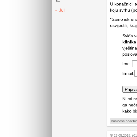
31
U konačnici, t
« Jul
koju svrhu (p
“Samo iskreno
osvijestili, kr
Sviđa v
klinika
vještin
poslova
Ime:
Email:
Ni mi n
ga neće
kako bi
business coachi
23.05.2018. (01