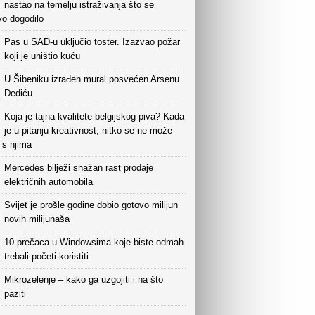
nastao na temelju istraživanja što se
vo dogodilo
Pas u SAD-u uključio toster. Izazvao požar
koji je uništio kuću
U Šibeniku izrađen mural posvećen Arsenu
Dediću
Koja je tajna kvalitete belgijskog piva? Kada
je u pitanju kreativnost, nitko se ne može
i s njima
Mercedes bilježi snažan rast prodaje
električnih automobila
Svijet je prošle godine dobio gotovo milijun
novih milijunaša
10 prečaca u Windowsima koje biste odmah
trebali početi koristiti
Mikrozelenje – kako ga uzgojiti i na što
paziti