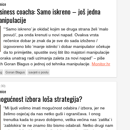
žnice
usiness coacha: Samo iskreno – još jedna
anipulacije
“‘Samo iskreno’ je okidač kojim se druga strana želi ‘malo
povući’, pa onda krenuti u novi napad. Ovakva vrsta
rečenice dobar je znak da je sve do sada izloženo /
izgovoreno bilo ‘manje istinito’ i dobar manipulator očekuje
da to primijetite, spustite svoj štit što majstori manipulacije
koraka unatrag radi uzimanja zaleta za novi napad” – piše
h Goran Blagus o jednoj od tehnika manipulacije.
Monitor.hr
ng
Goran Blagus
savjeti o poslu
:30)
žnice
mogućnost izbora loša strategija?
“Mi ljudi volimo imati mogućnost odabira / izbora, jer ne
želimo osjećaj da nas netko guši i ograničava. I onog
trenutka kada to pravo dobijemo, velika većina nas ‘zatilta’ i
‘zablokira’ te ne znamo što bismo odabrali. Netko drugi nam