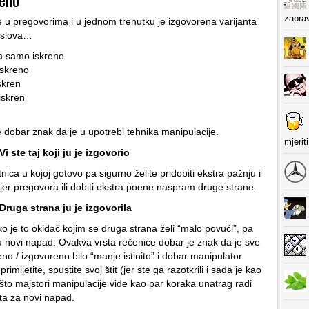
zapra
 u pregovorima i u jednom trenutku je izgovorena varijanta
aslova…
 samo iskreno
skreno
skren
skren
e dobar znak da je u upotrebi tehnika manipulacije.
mjerit
Vi ste taj koji ju je izgovorio
nica u kojoj gotovo pa sigurno želite pridobiti ekstra pažnju i
mjer pregovora ili dobiti ekstra poene naspram druge strane.
 Druga strana ju je izgovorila
ko je to okidač kojim se druga strana želi “malo povući”, pa
u novi napad. Ovakva vrsta rečenice dobar je znak da je sve
no / izgovoreno bilo “manje istinito” i dobar manipulator
rimijetite, spustite svoj štit (jer ste ga razotkrili i sada je kao
 što majstori manipulacije vide kao par koraka unatrag radi
ta za novi napad.