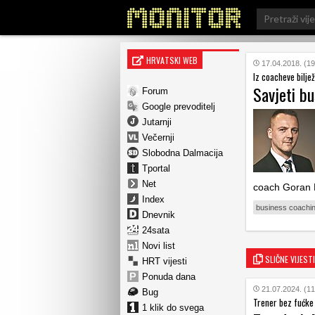
Search
for:
HRVATSKI WEB
17.04.2018. (19
Iz coacheve bilje
Savjeti b
Forum
Google prevoditelj
Jutarnji
Večernji
Slobodna Dalmacija
Tportal
Net
coach Goran B
Index
business coachi
Dnevnik
24sata
Novi list
SLIČNE VIJESTI
HRT vijesti
Ponuda dana
21.07.2024. (11
Bug
Trener bez fućke
1 klik do svega