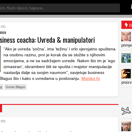
F
:42)
žnice
usiness coacha: Uvreda & manipulatori
primje
“Ako je uvreda ‘sočna’, ima ‘težinu’ i vrlo vjerojatno spuštena
na osobnu razinu, prvi je korak da se složite s njihovim
emocijama, a ne sa sadržajem uvrede. Nakon što im je ‘ego
izmasiran’, obrambeni štit se spušta i majstor manipulacije
nastavlja dalje sa svojim naumom”, savjetuje business
lagus što i kako s uvredama u poslovanju.
Monitor.hr
proiz
ng
Goran Blagus
:00)