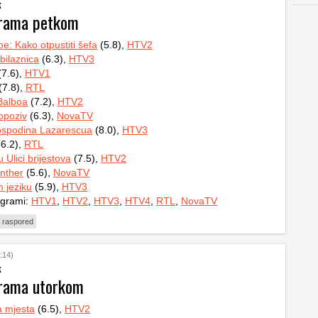
k
grama petkom
e: Kako otpustiti šefa
(5.8),
HTV2
bilaznica
(6.3),
HTV3
7.6),
HTV1
(7.8),
RTL
Balboa
(7.2),
HTV2
 opoziv
(6.3),
NovaTV
ospodina Lazarescua
(8.0),
HTV3
6.2),
RTL
 Ulici brijestova
(7.5),
HTV2
nther
(5.6),
NovaTV
 jeziku
(5.9),
HTV3
ogrami:
HTV1
,
HTV2
,
HTV3
,
HTV4
,
RTL
,
NovaTV
 raspored
:14)
k
grama utorkom
a mjesta
(6.5),
HTV2