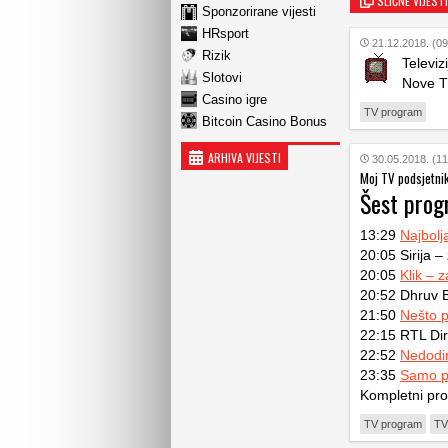
SLIČNE VIJESTI
Sponzorirane vijesti
HRsport
21.12.2018. (09
Rizik
Televiz
Slotovi
Nove T
Casino igre
TV program
Bitcoin Casino Bonus
ARHIVA VIJESTI
30.05.2018. (11
Moj TV podsjetni
Šest prog
13:29
Najbolj
20:05 Sirija –
20:05
Klik – 
20:52 Dhruv Ba
21:50
Nešto 
22:15 RTL Dir
22:52
Nedodirl
23:35
Samo p
Kompletni pr
TV program
TV