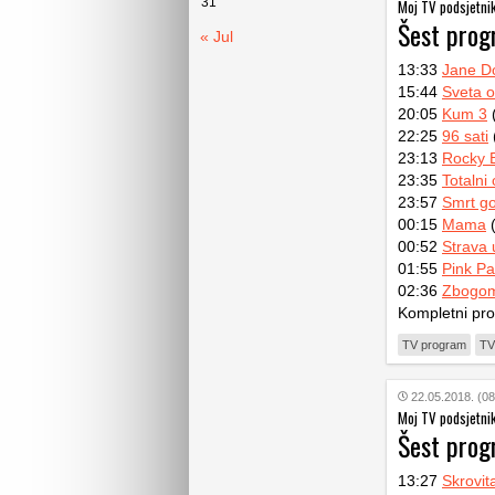
31
Moj TV podsjetni
Šest pro
« Jul
13:33
Jane Do
15:44
Sveta o
20:05
Kum 3
(
22:25
96 sati
23:13
Rocky 
23:35
Totalni
23:57
Smrt g
00:15
Mama
(
00:52
Strava u
01:55
Pink Pa
02:36
Zbogom
Kompletni pr
TV program
TV
22.05.2018. (08
Moj TV podsjetni
Šest pro
13:27
Skrovit