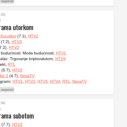
 raspored
:30)
k
grama utorkom
 Koruškoj
(7.1),
HTV2
(7.2),
HTV3
7.2),
HTV2
o budućnosti: Moda budućnosti,
HTV1
jalac: Trgovanje kriptovalutom,
HTV4
ekt,
RTL
i
(5.7),
HTV3
der 2
(4.7),
NovaTV
ogrami:
HTV1
,
HTV2
,
HTV3
,
HTV4
,
RTL
,
NovaTV
 raspored
:30)
k
grama subotom
a
(7.7),
HTV3