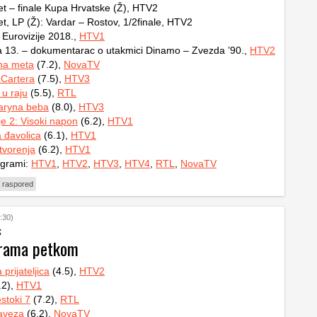
 – finale Kupa Hrvatske (Ž), HTV2
, LP (Ž): Vardar – Rostov, 1/2finale, HTV2
Eurovizije 2018.,
HTV1
a 13. – dokumentarac o utakmici Dinamo – Zvezda ’90.,
HTV2
na meta
(7.2),
NovaTV
 Cartera
(7.5),
HTV3
 u raju
(5.5),
RTL
ryna beba
(8.0),
HTV3
e 2: Visoki napon
(6.2),
HTV1
 đavolica
(6.1),
HTV1
tvorenja
(6.2),
HTV1
ogrami:
HTV1
,
HTV2
,
HTV3
,
HTV4
,
RTL
,
NovaTV
 raspored
:30)
k
grama petkom
 prijateljica
(4.5),
HTV2
.2),
HTV1
estoki 7
(7.2),
RTL
aveza
(6.2),
NovaTV