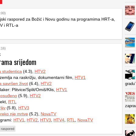
:00)
ijski raspored za Božić i Novu godinu na programima HRT-a,
V i RTL-a
:16)
k
rama srijedom
a studentica
(4.3),
HTV2
 zemlja na raskrižju, dokumentarni film,
HTV1
za savršen život
(6.4),
HTV2
gradu’
ker: Plitvice/Split/Omiš/Klis,
HTV1
posuđeno
(5.9),
HTV2
ekt,
RTL
zapra
jiv
(5.8),
HTV3
reko nje mrtve
(5.2),
NovaTV
ogrami:
HTV1
,
HTV2
,
HTV3
,
HTV4
,
RTL
,
NovaTV
 raspored