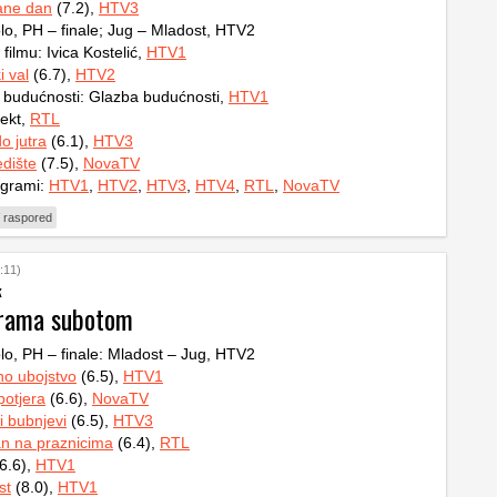
ane dan
(7.2),
HTV3
lo, PH – finale; Jug – Mladost, HTV2
ilmu: Ivica Kostelić,
HTV1
i val
(6.7),
HTV2
 budućnosti: Glazba budućnosti,
HTV1
ekt,
RTL
o jutra
(6.1),
HTV3
dište
(7.5),
NovaTV
ogrami:
HTV1
,
HTV2
,
HTV3
,
HTV4
,
RTL
,
NovaTV
 raspored
:11)
k
grama subotom
lo, PH – finale: Mladost – Jug, HTV2
no ubojstvo
(6.5),
HTV1
otjera
(6.6),
NovaTV
i bubnjevi
(6.5),
HTV3
n na praznicima
(6.4),
RTL
6.6),
HTV1
st
(8.0),
HTV1