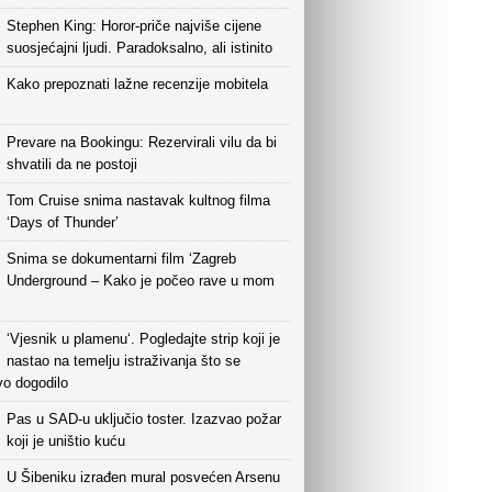
Stephen King: Horor-priče najviše cijene
suosjećajni ljudi. Paradoksalno, ali istinito
Kako prepoznati lažne recenzije mobitela
Prevare na Bookingu: Rezervirali vilu da bi
shvatili da ne postoji
Tom Cruise snima nastavak kultnog filma
‘Days of Thunder’
Snima se dokumentarni film ‘Zagreb
Underground – Kako je počeo rave u mom
‘Vjesnik u plamenu‘. Pogledajte strip koji je
nastao na temelju istraživanja što se
vo dogodilo
Pas u SAD-u uključio toster. Izazvao požar
koji je uništio kuću
U Šibeniku izrađen mural posvećen Arsenu