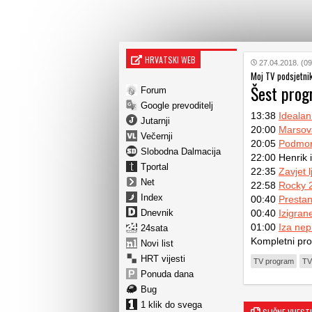
HRVATSKI WEB
27.04.2018. (09
Moj TV podsjetni
Šest pro
Forum
Google prevoditelj
13:38
Idealan 
Jutarnji
20:00
Marsov
Večernji
20:05
Podmor
Slobodna Dalmacija
22:00 Henrik i
Tportal
22:35
Zavjet l
Net
22:58
Rocky 
Index
00:40
Prestan
Dnevnik
00:40
Izigran
01:00
Iza nepr
24sata
Kompletni pr
Novi list
HRT vijesti
TV program
TV
Ponuda dana
Bug
1 klik do svega