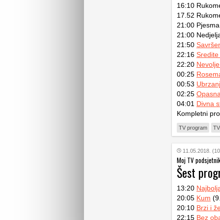
16:10 Rukomet
17.52 Rukomet
21:00 Pjesma 
21:00 Nedjelj
21:50
Savrše
22:16
Sredite
22:20
Nevolje
00:25
Rosema
00:53
Ubrzanj
02:25
Opasna
04:01
Divna s
Kompletni pr
TV program
TV
11.05.2018. (10
Moj TV podsjetni
Šest pro
13:20
Najbolja
20:05
Kum
(9
20:10
Brzi i ž
22:15
Bez ob