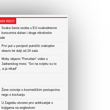
LASH VIJESTI
Svaka šesta osoba u EU svakodnevno
konzumira duhan i druge nikotinske
vode
Prvi put u povijesti putnički zrakoplov
obavio let dulji od 24 sata
Moby objavio “Porcelain” video s
Jadranskog mora: “Svi na svijetu su to
i, a ja nikad”
Žene ovisnije o kozmetičkim postupcima
nego o kockanju
U Zagrebu otvoren prvi antikvarijat s
knjigama na engleskom