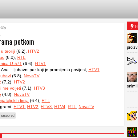
F
:30)
k
grama petkom
proiz
u teoriji
(6.2),
HTV2
ac
(8.0),
RTL
nica U-571
(6.6),
HTV1
 Ana – ljubavni par koji je promijenio povijest,
HTV1
jubavi
(6.8),
NovaTV
2
(7.2),
HTV2
snimil
i me voljeti
(7.1),
HTV3
e
(4.8),
NovaTV
ijateljskih linija
(6.4),
RTL
ogrami:
HTV1
,
HTV2
,
HTV3
,
HTV4
,
RTL
,
NovaTV
 raspored