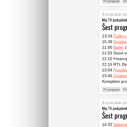
TV program
TV
15.05.2018. (11
Moj TV podsjetni
Šest pro
13:24
Čudo u
15:39
Dvojina
21:00
Batler
(
21:03 Snovi 
22:10 Financi
22:15 RTL Dir
23:04
Pasolin
23:45
Zoolan
Kompletni pr
TV program
TV
12.05.2018. (13
Moj TV podsjetni
Šest pro
14:32
Sabrin