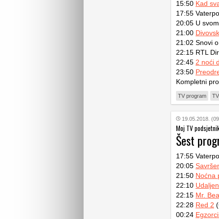
15:50
Kad sv
17:55 Vaterpo
20:05 U svom f
21:00
Divovsk
21:02 Snovi o
22:15 RTL Dir
22:45
2 noći d
23:50
Preodre
Kompletni pr
TV program
TV
19.05.2018. (09
Moj TV podsjetni
Šest pro
17:55 Vaterpo
20:05
Savrše
21:50
Noćna p
22:10
Udaljen
22:15
Mr. Bea
22:28
Red 2
(
00:24
Egzorci