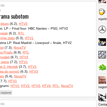
:05)
k
grama subotom
mjerit
i blues
(6.2),
HTV3
t, LP – Final four: HBC Nantes – PSG, HTV2
petak
(6.2),
RTL
ni)je zlato
(5.3),
HTV1
na LP: Real Madrid – Liverpool – finale, HTV2
ist
(7.3),
NovaTV
si Pradu
(6.9),
RTL
i modeli
(6.7),
HTV3
z sjene
(7.2),
HTV1
st 2: Heretik
(3.7),
HTV1
ta do ponoći
(6.3),
HTV3
ato
(5.4),
NovaTV
7.7),
HTV1
ogrami:
HTV1
,
HTV2
,
HTV3
,
HTV4
,
RTL
,
NovaTV
nogom
 raspored
:02)
Centa