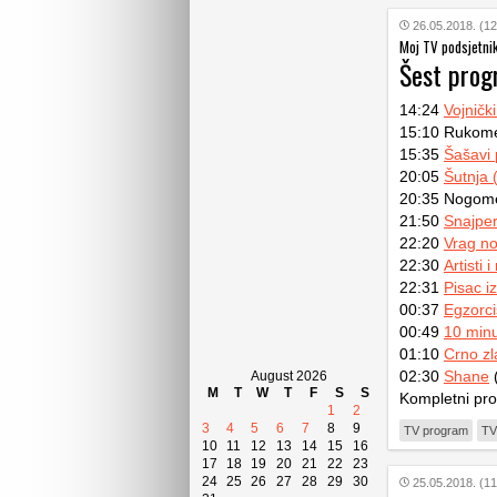
26.05.2018. (12
Moj TV podsjetni
Šest pro
14:24
Vojničk
15:10 Rukome
15:35
Šašavi 
20:05
Šutnja (
20:35 Nogomet
21:50
Snajper
22:20
Vrag no
22:30
Artisti 
22:31
Pisac i
00:37
Egzorci
00:49
10 minu
01:10
Crno zl
02:30
Shane
(
August 2026
M
T
W
T
F
S
S
Kompletni pr
1
2
3
4
5
6
7
8
9
TV program
TV
10
11
12
13
14
15
16
17
18
19
20
21
22
23
24
25
26
27
28
29
30
25.05.2018. (11