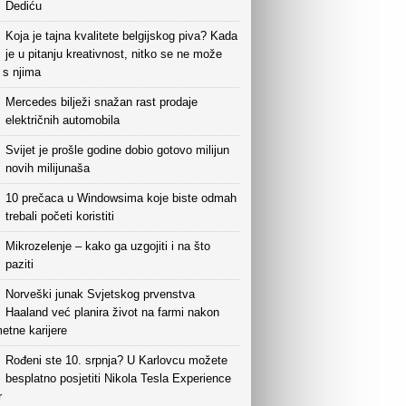
Dediću
Koja je tajna kvalitete belgijskog piva? Kada
je u pitanju kreativnost, nitko se ne može
i s njima
Mercedes bilježi snažan rast prodaje
električnih automobila
Svijet je prošle godine dobio gotovo milijun
novih milijunaša
10 prečaca u Windowsima koje biste odmah
trebali početi koristiti
Mikrozelenje – kako ga uzgojiti i na što
paziti
Norveški junak Svjetskog prvenstva
Haaland već planira život na farmi nakon
etne karijere
Rođeni ste 10. srpnja? U Karlovcu možete
besplatno posjetiti Nikola Tesla Experience
r