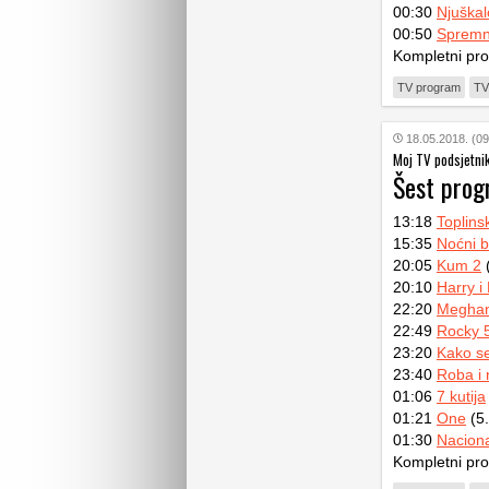
00:30
Njuškal
00:50
Spremn
Kompletni pr
TV program
TV
18.05.2018. (09
Moj TV podsjetni
Šest pro
13:18
Toplins
15:35
Noćni b
20:05
Kum 2
(
20:10
Harry i
22:20
Meghan
22:49
Rocky 
23:20
Kako se 
23:40
Roba i
01:06
7 kutija
01:21
One
(5.
01:30
Naciona
Kompletni pr