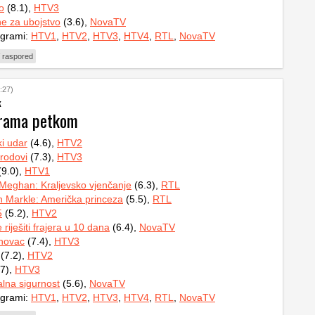
o
(8.1),
HTV3
e za ubojstvo
(3.6),
NovaTV
ogrami:
HTV1
,
HTV2
,
HTV3
,
HTV4
,
RTL
,
NovaTV
 raspored
:27)
k
grama petkom
ki udar
(4.6),
HTV2
rodovi
(7.3),
HTV3
9.0),
HTV1
 Meghan: Kraljevsko vjenčanje
(6.3),
RTL
 Markle: Američka princeza
(5.5),
RTL
5
(5.2),
HTV2
riješiti frajera u 10 dana
(6.4),
NovaTV
 novac
(7.4),
HTV3
(7.2),
HTV2
7),
HTV3
lna sigurnost
(5.6),
NovaTV
ogrami:
HTV1
,
HTV2
,
HTV3
,
HTV4
,
RTL
,
NovaTV