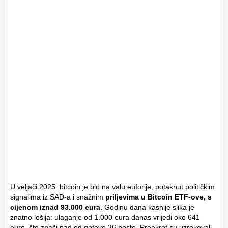
U veljači 2025. bitcoin je bio na valu euforije, potaknut političkim
signalima iz SAD-a i snažnim
priljevima u Bitcoin ETF-ove, s
cijenom iznad 93.000 eura
. Godinu dana kasnije slika je
znatno lošija: ulaganje od 1.000 eura danas vrijedi oko 641
euro, što znači pad od gotovo 36 posto. Preokret su uzrokovali