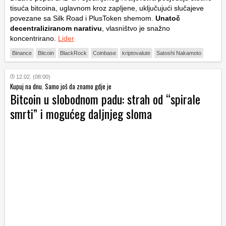
tisuća bitcoina, uglavnom kroz zapljene, uključujući slučajeve
povezane sa Silk Road i PlusToken shemom.
Unatoč
decentraliziranom narativu
, vlasništvo je snažno
koncentrirano.
Lider
Binance
Bitcoin
BlackRock
Coinbase
kriptovalute
Satoshi Nakamoto
12.02. (08:00)
Kupuj na dnu. Samo još da znamo gdje je
Bitcoin u slobodnom padu: strah od “spirale
smrti” i mogućeg daljnjeg sloma