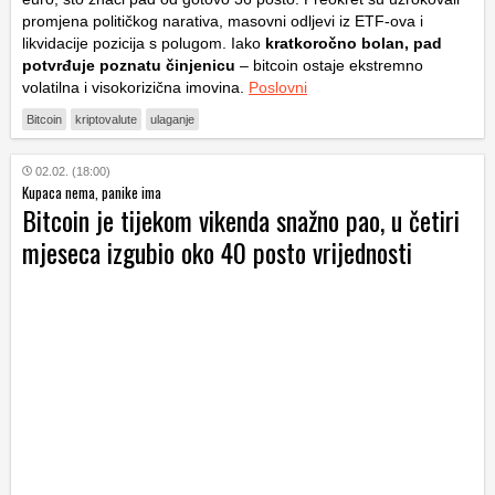
promjena političkog narativa, masovni odljevi iz ETF-ova i
likvidacije pozicija s polugom. Iako
kratkoročno bolan, pad
potvrđuje poznatu činjenicu
– bitcoin ostaje ekstremno
volatilna i visokorizična imovina.
Poslovni
Bitcoin
kriptovalute
ulaganje
02.02. (18:00)
Kupaca nema, panike ima
Bitcoin je tijekom vikenda snažno pao, u četiri
mjeseca izgubio oko 40 posto vrijednosti