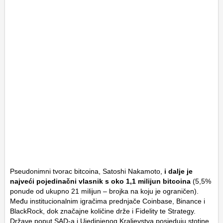
Pseudonimni tvorac bitcoina, Satoshi Nakamoto,
i dalje je
najveći pojedinačni vlasnik s oko 1,1 milijun bitcoina
(5,5%
ponude od ukupno 21 milijun – brojka na koju je ograničen).
Među institucionalnim igračima prednjače Coinbase, Binance i
BlackRock, dok značajne količine drže i Fidelity te Strategy.
Države poput SAD-a i Ujedinjenog Kraljevstva posjeduju stotine