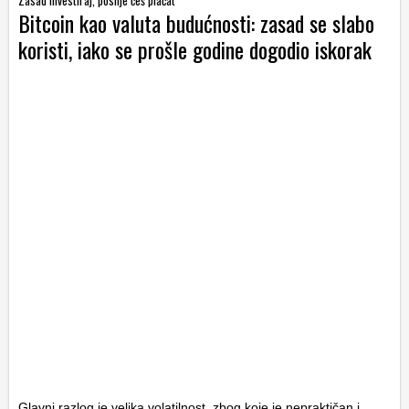
Zasad investiraj, poslije ćeš plaćat
Bitcoin kao valuta budućnosti: zasad se slabo
koristi, iako se prošle godine dogodio iskorak
Glavni razlog je velika volatilnost, zbog koje je nepraktičan i