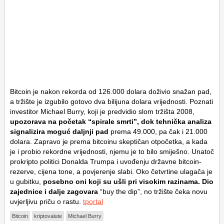
Bitcoin je nakon rekorda od 126.000 dolara doživio snažan pad,
a tržište je izgubilo gotovo dva bilijuna dolara vrijednosti. Poznati
investitor Michael Burry, koji je predvidio slom tržišta 2008,
upozorava na početak “spirale smrti”, dok tehnička analiza
signalizira moguć daljnji pad
prema 49.000, pa čak i 21.000
dolara. Zapravo je prema bitcoinu skeptičan otpočetka, a kada
je i probio rekordne vrijednosti, njemu je to bilo smiješno. Unatoč
prokripto politici Donalda Trumpa i uvođenju državne bitcoin-
rezerve, cijena tone, a povjerenje slabi. Oko četvrtine ulagača je
u gubitku,
posebno oni koji su ušli pri visokim razinama. Dio
zajednice i dalje zagovara
“buy the dip”, no tržište čeka novu
uvjerljivu priču o rastu.
tportal
Bitcoin
kriptovalute
Michael Burry