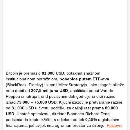
Bitcoin je premašio
81.000 USD
, potaknut snažnom
institucionalnom potražnjom,
posebice putem ETF-ova
(BlackRock, Fidelity) i kupnji MicroStrategyja. Iako ulagači bilježe
neto dobit od
207,5 milijuna USD
, analitičari poput Van de
Poppea smatraju trend pozitivnim dok god cijena drži razinu
iznad
73.000 – 75.000 USD
. Ključni izazov je pretvaranje razine
od 81.000 USD u čvrstu podršku za daljnji rast prema
89.000
USD
. Unatoč optimizmu, direktor Binancea Richard Teng
podsjeća da kripto tržište, s udjelom od tek
0,15%
u globalnim
financijama, još uvijek ima ogroman prostor za širenje.
Poslovni