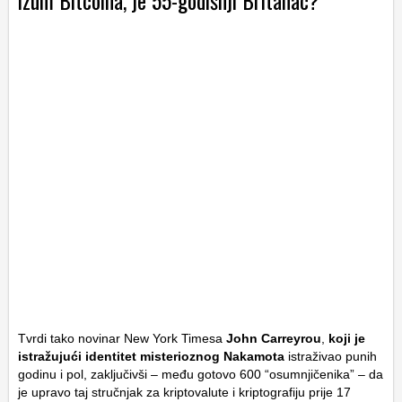
izum Bitcoina, je 55-godišnji Britanac?
Tvrdi tako novinar New York Timesa
John Carreyrou
,
koji je
istražujući identitet misterioznog Nakamota
istraživao punih
godinu i pol, zaključivši – među gotovo 600 “osumnjičenika” – da
je upravo taj stručnjak za kriptovalute i kriptografiju prije 17