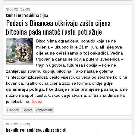
08.02. (12:00)
Čudna i nepredvidljiva biljka
Podaci s Binancea otkrivaju zašto cijena
bitcoina pada unatoč rastu potražnje
Bitcoin ima ograničenu ponudu koja se ne
mijenja – ukupno ih je 21 milijun,
ali njegova
cijena ne ovisi samo o toj oskudici
. Većina
trgovanja danas se odvija putem izvedenica –
trajnih ugovora, futuresa i opcija – koje ne
zahtijevaju stvarnu kupnju bitcoina. Tako nastaje golema
“sintetička” izloženost, često višestruko veća od stvarne količine
kovanica. Kratkoročna cijena zato se formira ondje
gdje
dominiraju poluga, likvidacije i brze promjene pozicija
, a ne
nužno na spot tržištu. Oskudica je stvarna, ali tržišna dinamika
je fleksibilna.
Index
Binance
Bitcoin
kriptovalute
06.02. (19:00)
Ipak nije sve izgubljeno, valja se strpjeti