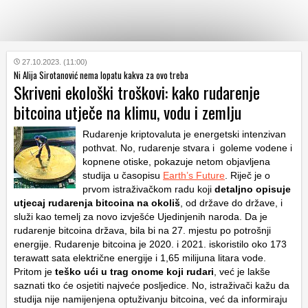
KATEGORIJE
27.10.2023. (11:00)
Ni Alija Sirotanović nema lopatu kakva za ovo treba
Skriveni ekološki troškovi: kako rudarenje
HRVATSKI
bitcoina utječe na klimu, vodu i zemlju
WEB
Rudarenje kriptovaluta je energetski intenzivan
pothvat. No, rudarenje stvara i goleme vodene i
kopnene otiske, pokazuje netom objavljena
studija u časopisu
Earth’s Future
. Riječ je o
prvom istraživačkom radu koji
detaljno opisuje
utjecaj rudarenja bitcoina na okoliš
, od države do države, i
služi kao temelj za novo izvješće Ujedinjenih naroda. Da je
rudarenje bitcoina država, bila bi na 27. mjestu po potrošnji
energije. Rudarenje bitcoina je 2020. i 2021. iskoristilo oko 173
terawatt sata električne energije i 1,65 milijuna litara vode.
Pritom je
teško ući u trag onome koji rudari
, već je lakše
saznati tko će osjetiti najveće posljedice. No, istraživači kažu da
studija nije namijenjena optuživanju bitcoina, već da informiraju