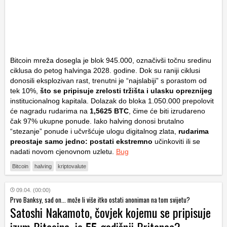
Bitcoin mreža dosegla je blok 945.000, označivši točnu sredinu
ciklusa do petog halvinga 2028. godine. Dok su raniji ciklusi
donosili eksplozivan rast, trenutni je “najslabiji” s porastom od
tek 10%,
što se pripisuje zrelosti tržišta i ulasku opreznijeg
institucionalnog kapitala. Dolazak do bloka 1.050.000 prepolovit
će nagradu rudarima na
1,5625 BTC
, čime će biti izrudareno
čak 97% ukupne ponude. Iako halving donosi brutalno
“stezanje” ponude i učvršćuje ulogu digitalnog zlata,
rudarima
preostaje samo jedno: postati ekstremno
učinkoviti ili se
nadati novom cjenovnom uzletu.
Bug
Bitcoin
halving
kriptovalute
09.04. (00:00)
Prvo Banksy, sad on... može li više itko ostati anoniman na tom svijetu?
Satoshi Nakamoto, čovjek kojemu se pripisuje