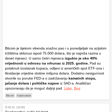
Bitcoin je tijekom vikenda snažno pao i u ponedjeljak na azijskim
tržištima skliznuo ispod 75.000 dolara, što je najniža razina u
deset mjeseci. U samo četiri mjeseca
izgubio je oko 40%
vrijednosti u odnosu na vrhunac iz 2025. godine.
Pad su
potaknuli izostanak kupaca, odljevi iz američkih spot ETF-ova i
likvidacije vrijedne stotine milijuna dolara. Dodatnu nesigurnost
stvorile su poruke FED-a o zadržavanju
kamatnih stopa,
jačanje dolara i političke najave
iz SAD-a. Analitičari
upozoravaju da je moguć daljnji pad.
Lider
,
Bug
Bitcoin
kriptovalute
05.01. (16:00)