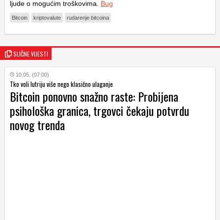
ljude o mogućim troškovima.
Bug
Bitcoin
kriptovalute
rudarenje bitcoina
SLIČNE VIJESTI
10.05. (07:00)
Tko voli lutriju više nego klasično ulaganje
Bitcoin ponovno snažno raste: Probijena
psihološka granica, trgovci čekaju potvrdu
novog trenda