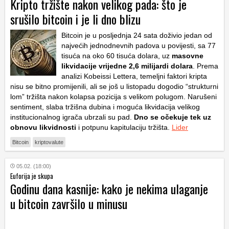
Kripto tržište nakon velikog pada: što je
srušilo bitcoin i je li dno blizu
Bitcoin je u posljednja 24 sata doživio jedan od
najvećih jednodnevnih padova u povijesti, sa 77
tisuća na oko 60 tisuća dolara, uz
masovne
likvidacije vrijedne 2,6 milijardi dolara
. Prema
analizi Kobeissi Lettera, temeljni faktori kripta
nisu se bitno promijenili, ali se još u listopadu dogodio “strukturni
lom” tržišta nakon kolapsa pozicija s velikom polugom. Narušeni
sentiment, slaba tržišna dubina i moguća likvidacija velikog
institucionalnog igrača ubrzali su pad.
Dno se očekuje tek uz
obnovu likvidnosti
i potpunu kapitulaciju tržišta.
Lider
Bitcoin
kriptovalute
05.02. (18:00)
Euforija je skupa
Godinu dana kasnije: kako je nekima ulaganje
u bitcoin završilo u minusu