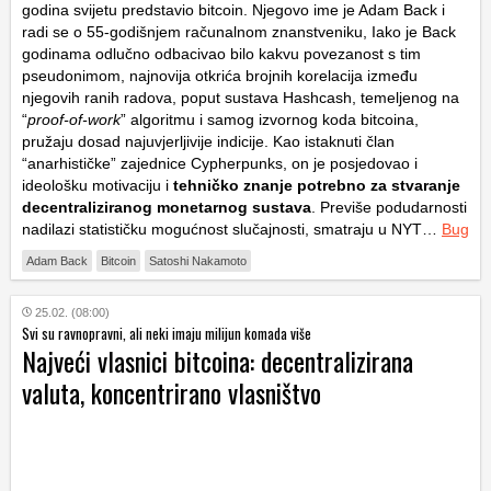
godina svijetu predstavio bitcoin. Njegovo ime je Adam Back i
radi se o 55-godišnjem računalnom znanstveniku, Iako je Back
godinama odlučno odbacivao bilo kakvu povezanost s tim
pseudonimom, najnovija otkrića brojnih korelacija između
njegovih ranih radova, poput sustava Hashcash, temeljenog na
“
proof-of-work
” algoritmu i samog izvornog koda bitcoina,
pružaju dosad najuvjerljivije indicije. Kao istaknuti član
“anarhističke” zajednice Cypherpunks, on je posjedovao i
ideološku motivaciju i
tehničko znanje potrebno za stvaranje
decentraliziranog monetarnog sustava
. Previše podudarnosti
nadilazi statističku mogućnost slučajnosti, smatraju u NYT…
Bug
Adam Back
Bitcoin
Satoshi Nakamoto
25.02. (08:00)
Svi su ravnopravni, ali neki imaju milijun komada više
Najveći vlasnici bitcoina: decentralizirana
valuta, koncentrirano vlasništvo