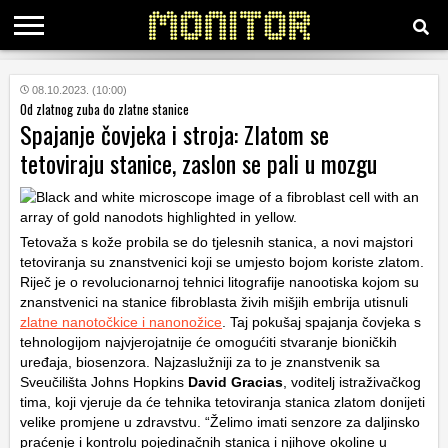
KATEGORIJE
08.10.2023. (10:00)
Od zlatnog zuba do zlatne stanice
Spajanje čovjeka i stroja: Zlatom se
HRVATSKI
tetoviraju stanice, zaslon se pali u mozgu
WEB
Tetovaža s kože probila se do tjelesnih stanica, a novi majstori
tetoviranja su znanstvenici koji se umjesto bojom koriste zlatom.
Riječ je o revolucionarnoj tehnici litografije nanootiska kojom su
znanstvenici na stanice fibroblasta živih mišjih embrija utisnuli
zlatne nanotočkice i nanonožice
. Taj pokušaj spajanja čovjeka s
tehnologijom najvjerojatnije će omogućiti stvaranje bioničkih
uređaja, biosenzora. Najzaslužniji za to je znanstvenik sa
Sveučilišta Johns Hopkins
David Gracias
, voditelj istraživačkog
tima, koji vjeruje da će tehnika tetoviranja stanica zlatom donijeti
velike promjene u zdravstvu. “Želimo imati senzore za daljinsko
praćenje i kontrolu pojedinačnih stanica i njihove okoline u