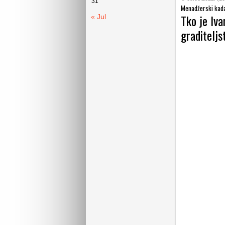
31
Menadžerski kad
Tko je Iva
« Jul
graditeljs