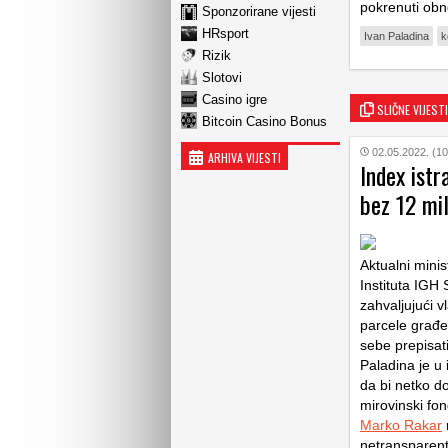
pokrenuti ob
Sponzorirane vijesti
HRsport
Ivan Paladina
k
Rizik
Slotovi
Casino igre
SLIČNE VIJESTI
Bitcoin Casino Bonus
02.05.2022. (10
ARHIVA VIJESTI
Index istr
bez 12 mil
Aktualni mini
Instituta IGH
zahvaljujući 
parcele građe
sebe prepisat
Paladina je u 
da bi netko do
mirovinski fo
Marko Rakar
netransparent