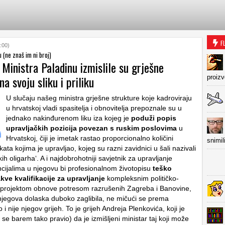
F
:00)
 (ne znaš im ni broj)
 Ministra Paladinu izmislile su grješne
na svoju sliku i priliku
proiz
U slučaju našeg ministra grješne strukture koje kadroviraju
u hrvatskoj vladi spasitelja i obnovitelja prepoznale su u
jednako nakinđurenom liku iza kojeg je
poduži popis
upravljačkih pozicija povezan s ruskim poslovima
u
Hrvatskoj, čiji je imetak rastao proporcionalno količini
snimil
kata kojima je upravljao, kojeg su razni zavidnici u šali nazivali
ih oligarha‘. A i najdobrohotniji savjetnik za upravljanje
ncijalima u njegovu bi profesionalnom životopisu
teško
ve kvalifikacije za upravljanje
kompleksnim političko-
 projektom obnove potresom razrušenih Zagreba i Banovine,
e njegova dolaska duboko zaglibila, ne mičući se prema
 i nije njegov grijeh. To je grijeh Andreja Plenkovića, koji je
i se barem tako pravio) da je izmišljeni ministar taj koji može