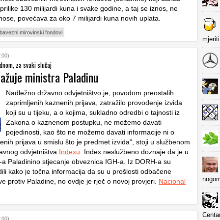
tprilike 130 milijardi kuna i svake godine, a taj se iznos, ne
inose, povećava za oko 7 milijardi kuna novih uplata.
bavezni mirovinski fondovi
mjerit
:00)
ednom, za svaki slučaj
ažuje ministra Paladinu
Nadležno državno odvjetništvo je, povodom preostalih
zaprimljenih kaznenih prijava, zatražilo provođenje izvida
koji su u tijeku, a o kojima, sukladno odredbi o tajnosti iz
Zakona o kaznenom postupku, ne možemo davati
pojedinosti, kao što ne možemo davati informacije ni o
nih prijava u smislu što je predmet izvida”, stoji u službenom
avnog odvjetništva
Indexu
. Index neslužbeno doznaje da je u
a Paladinino stjecanje obveznica IGH-a. Iz DORH-a su
ili kako je točna informacija da su u prošlosti odbačene
nogom
e protiv Paladine, no ovdje je rječ o novoj provjeri.
Nacional
Centa
:00)