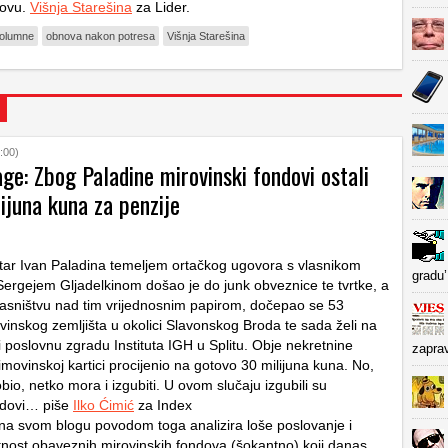
novu.
Višnja Starešina
za Lider.
olumne
obnova nakon potresa
Višnja Starešina
:00)
age: Zbog Paladine mirovinski fondovi ostali
ijuna kuna za penzije
star Ivan Paladina temeljem ortačkog ugovora s vlasnikom
gradu’
 Sergejem Gljadelkinom došao je do junk obveznice te tvrtke, a
vlasništvu nad tim vrijednosnim papirom, dočepao se 53
vinskog zemljišta u okolici Slavonskog Broda te sada želi na
i poslovnu zgradu Instituta IGH u Splitu. Obje nekretnine
zapra
imovinskoj kartici procijenio na gotovo 30 milijuna kuna. No,
bio, netko mora i izgubiti. U ovom slučaju izgubili su
ndovi… piše
Ilko Ćimić
za Index
na svom blogu povodom toga analizira loše poslovanje i
nost obaveznih mirovinskih fondova (šokantno) koji danas