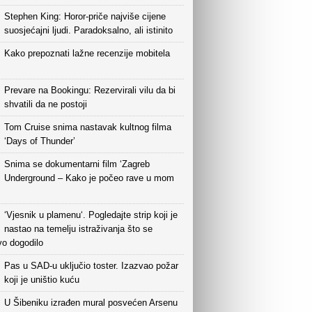
Stephen King: Horor-priče najviše cijene
suosjećajni ljudi. Paradoksalno, ali istinito
Kako prepoznati lažne recenzije mobitela
Prevare na Bookingu: Rezervirali vilu da bi
shvatili da ne postoji
Tom Cruise snima nastavak kultnog filma
‘Days of Thunder’
Snima se dokumentarni film ‘Zagreb
Underground – Kako je počeo rave u mom
‘Vjesnik u plamenu‘. Pogledajte strip koji je
nastao na temelju istraživanja što se
vo dogodilo
Pas u SAD-u uključio toster. Izazvao požar
koji je uništio kuću
U Šibeniku izrađen mural posvećen Arsenu