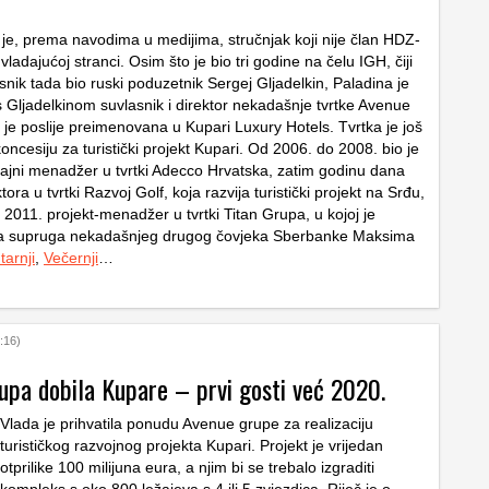
 je, prema navodima u medijima, stručnjak koji nije član HDZ-
k vladajućoj stranci. Osim što je bio tri godine na čelu IGH, čiji
asnik tada bio ruski poduzetnik Sergej Gljadelkin, Paladina je
s Gljadelkinom suvlasnik i direktor nekadašnje tvrtke Avenue
 je poslije preimenovana u Kupari Luxury Hotels. Tvrtka je još
oncesiju za turistički projekt Kupari. Od 2006. do 2008. bio je
odajni menadžer u tvrtki Adecco Hrvatska, zatim godinu dana
tora u tvrtki Razvoj Golf, koja razvija turistički projekt na Srđu,
2011. projekt-menadžer u tvrtki Titan Grupa, u kojoj je
ila supruga nekadašnjeg drugog čovjeka Sberbanke Maksima
tarnji
,
Večernji
…
:16)
upa dobila Kupare – prvi gosti već 2020.
Vlada je prihvatila ponudu Avenue grupe za realizaciju
turističkog razvojnog projekta Kupari. Projekt je vrijedan
otprilike 100 milijuna eura, a njim bi se trebalo izgraditi