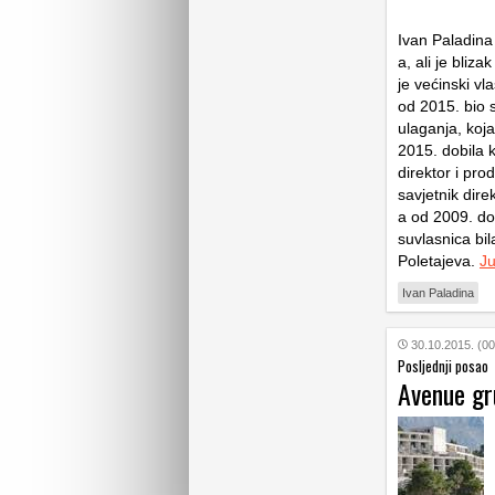
Ivan Paladina
a, ali je bliza
je većinski vl
od 2015. bio 
ulaganja, koja
2015. dobila k
direktor i pr
savjetnik direk
a od 2009. do 
suvlasnica b
Poletajeva.
Ju
Ivan Paladina
30.10.2015. (00
Posljednji posao
Avenue gr