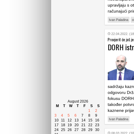
upravljaju s o
računajući pr
Ivan Paladina
o
22.04.2022. (18
Provjerit će još j
DORH istr
sadržaju kazne
odgovoru Drž
fokusu DORH-
August 2026
također potvrd
M
T
W
T
F
S
S
kaznene prijav
1
2
3
4
5
6
7
8
9
Ivan Paladina
10
11
12
13
14
15
16
17
18
19
20
21
22
23
24
25
26
27
28
29
30
08.03.2022. (10