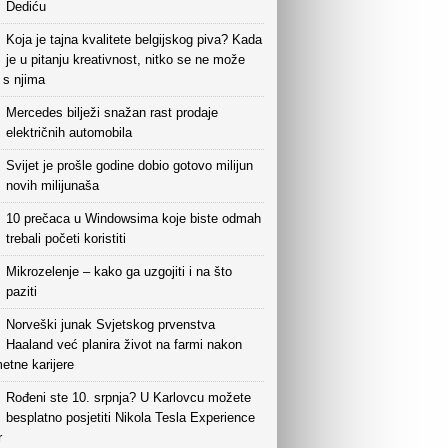
Dediću
Koja je tajna kvalitete belgijskog piva? Kada
je u pitanju kreativnost, nitko se ne može
i s njima
Mercedes bilježi snažan rast prodaje
električnih automobila
Svijet je prošle godine dobio gotovo milijun
novih milijunaša
10 prečaca u Windowsima koje biste odmah
trebali početi koristiti
Mikrozelenje – kako ga uzgojiti i na što
paziti
Norveški junak Svjetskog prvenstva
Haaland već planira život na farmi nakon
etne karijere
Rođeni ste 10. srpnja? U Karlovcu možete
besplatno posjetiti Nikola Tesla Experience
r