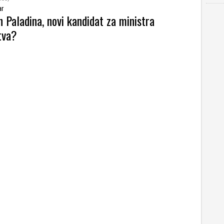
ar
n Paladina, novi kandidat za ministra
tva?