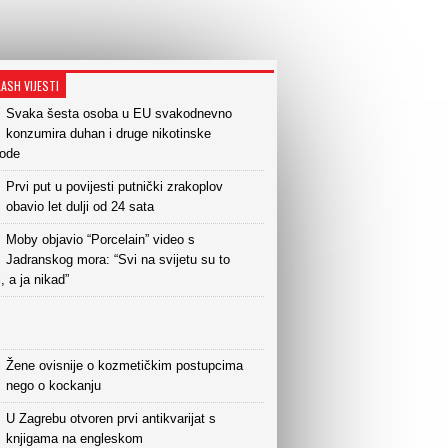
LASH VIJESTI
Svaka šesta osoba u EU svakodnevno
konzumira duhan i druge nikotinske
vode
Prvi put u povijesti putnički zrakoplov
obavio let dulji od 24 sata
Moby objavio “Porcelain” video s
Jadranskog mora: “Svi na svijetu su to
i, a ja nikad”
Žene ovisnije o kozmetičkim postupcima
nego o kockanju
U Zagrebu otvoren prvi antikvarijat s
knjigama na engleskom