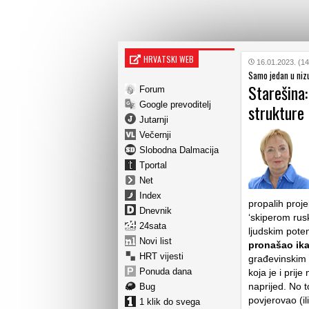
HRVATSKI WEB
16.01.2023. (14
Samo jedan u nizu
Starešina:
Forum
Google prevoditelj
strukture 
Jutarnji
Večernji
Slobodna Dalmacija
Tportal
Net
Index
propalih proje
Dnevnik
‘skiperom rusk
24sata
ljudskim pote
Novi list
pronašao ikak
HRT vijesti
građevinskim
Ponuda dana
koja je i prij
naprijed. No to
Bug
povjerovao (il
1 klik do svega