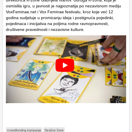
direktorica K-zone Gabrijela Ivanov. Udruga K-zona, koja je
osmislila igru, u javnosti je najpoznatija po nezavisnom mediju
VoxFeminae.net i Vox Feminae festivalu, kroz koje već 12
godina sudjeluje u promicanju ideja i postignuća pojedinki,
pojedinaca i inicijativa na poljima rodne ravnopravnosti,
društvene pravednosti i nezavisne kulture.
crowdfunding kampanja
Strašne žene