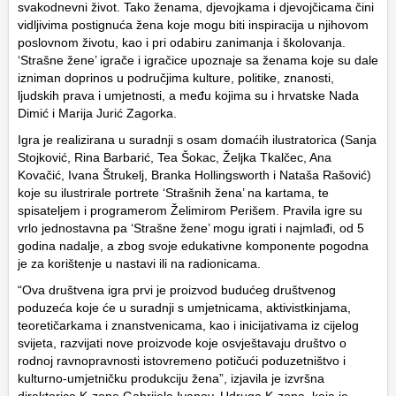
svakodnevni život. Tako ženama, djevojkama i djevojčicama čini
vidljivima postignuća žena koje mogu biti inspiracija u njihovom
poslovnom životu, kao i pri odabiru zanimanja i školovanja.
‘Strašne žene’ igrače i igračice upoznaje sa ženama koje su dale
izniman doprinos u područjima kulture, politike, znanosti,
ljudskih prava i umjetnosti, a među kojima su i hrvatske Nada
Dimić i Marija Jurić Zagorka.
Igra je realizirana u suradnji s osam domaćih ilustratorica (Sanja
Stojković, Rina Barbarić, Tea Šokac, Željka Tkalčec, Ana
Kovačić, Ivana Štrukelj, Branka Hollingsworth i Nataša Rašović)
koje su ilustrirale portrete ‘Strašnih žena’ na kartama, te
spisateljem i programerom Želimirom Perišem. Pravila igre su
vrlo jednostavna pa ‘Strašne žene’ mogu igrati i najmlađi, od 5
godina nadalje, a zbog svoje edukativne komponente pogodna
je za korištenje u nastavi ili na radionicama.
“Ova društvena igra prvi je proizvod budućeg društvenog
poduzeća koje će u suradnji s umjetnicama, aktivistkinjama,
teoretičarkama i znanstvenicama, kao i inicijativama iz cijelog
svijeta, razvijati nove proizvode koje osvještavaju društvo o
rodnoj ravnopravnosti istovremeno potičući poduzetništvo i
kulturno-umjetničku produkciju žena”, izjavila je izvršna