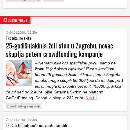
SLIČNE VIJESTI
04.09.2020. (12:30)
Tko pita, ne skita
25-godišnjakinja želi stan u Zagrebu, novac
skuplja putem crowdfunding kampanje
–
Nemam nikakvu specijalnu priču, samo ne
želim živjeti skoro cijeli svoj život s kreditom.
Imam 25 godina i želim si kupiti stan u Zagrebu
pa ako mogu skupiti 80.000 ljudi da mi daju po 1
euro, mogla bi skupiti novce. Ili 40.000 ljudi koji
će mi dati po 2 eura
, piše Katarina Skrbin na platformi
GoGetFunding. Dosad je skupila 232 eura.
Net.hr
…
crowdfunding kampanja
12.11.2018. (07:30)
Tko želi biti milijunaš - mora nešto smisliti