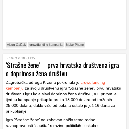
Albert Gajšak
crowdfunding kampanja
MakerPhone
10.03.2018. (11:22)
‘Strašne žene’ – prva hrvatska društvena igra
o doprinosu žena društvu
Zagrebačka udruga K-zona pokrenula je
crowdfunding
kampanju
za svoju društvenu igru ‘Strašne žene’, prvu hrvatsku
društvenu igru koja slavi doprinos žena društvu, a u prvom je
tjednu kampanje prikupila preko 13.000 dolara od traženih
25.000 dolara, dakle više od pola, a ostalo je još 16 dana za
prikupljanje.
Igra ‘Strašne žene’ na zabavan način teme rodne
ravnopravnosti “spušta” s razine političkih floskula u