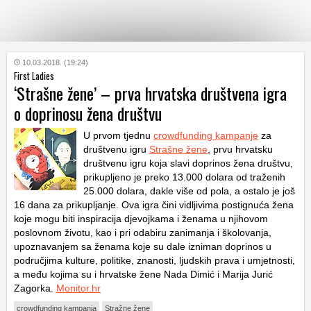
KATEGORIJE
10.03.2018. (19:24)
First Ladies
‘Strašne žene’ – prva hrvatska društvena igra
HRVATSKI
o doprinosu žena društvu
WEB
U prvom tjednu
crowdfunding kampanje
za
društvenu igru
Strašne žene
, prvu hrvatsku
društvenu igru koja slavi doprinos žena društvu,
prikupljeno je preko 13.000 dolara od traženih
25.000 dolara, dakle više od pola, a ostalo je još
16 dana za prikupljanje. Ova igra čini vidljivima postignuća žena
koje mogu biti inspiracija djevojkama i ženama u njihovom
poslovnom životu, kao i pri odabiru zanimanja i školovanja,
upoznavanjem sa ženama koje su dale izniman doprinos u
područjima kulture, politike, znanosti, ljudskih prava i umjetnosti,
a među kojima su i hrvatske žene Nada Dimić i Marija Jurić
Zagorka.
Monitor.hr
crowdfunding kampanja
Stražne žene