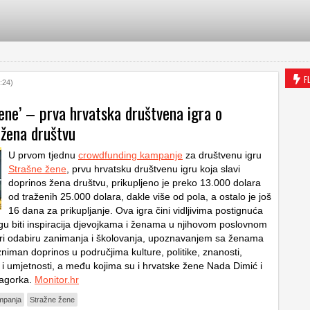
F
:24)
ene’ – prva hrvatska društvena igra o
 žena društvu
U prvom tjednu
crowdfunding kampanje
za društvenu igru
Strašne žene
, prvu hrvatsku društvenu igru koja slavi
doprinos žena društvu, prikupljeno je preko 13.000 dolara
od traženih 25.000 dolara, dakle više od pola, a ostalo je još
16 dana za prikupljanje. Ova igra čini vidljivima postignuća
u biti inspiracija djevojkama i ženama u njihovom poslovnom
 pri odabiru zanimanja i školovanja, upoznavanjem sa ženama
zniman doprinos u područjima kulture, politike, znanosti,
a i umjetnosti, a među kojima su i hrvatske žene Nada Dimić i
Zagorka.
Monitor.hr
mpanja
Stražne žene