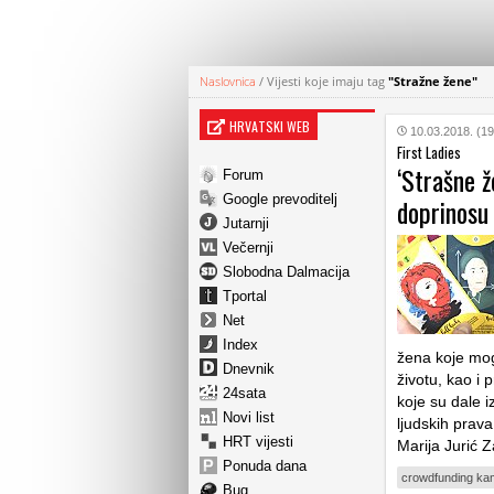
Naslovnica
/
Vijesti koje imaju tag
"Stražne žene"
HRVATSKI WEB
10.03.2018. (19
First Ladies
‘Strašne ž
Forum
Google prevoditelj
doprinosu
Jutarnji
Večernji
Slobodna Dalmacija
Tportal
Net
Index
žena koje mog
Dnevnik
životu, kao i
24sata
koje su dale i
Novi list
ljudskih prav
HRT vijesti
Marija Jurić 
Ponuda dana
crowdfunding ka
Bug