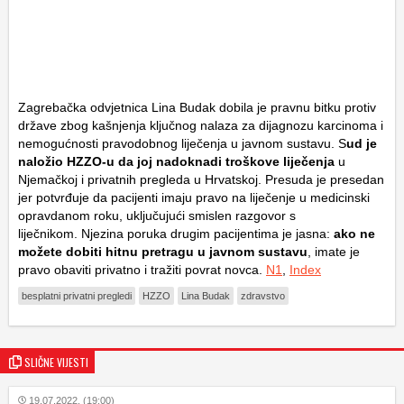
Zagrebačka odvjetnica Lina Budak dobila je pravnu bitku protiv
države zbog kašnjenja ključnog nalaza za dijagnozu karcinoma i
nemogućnosti pravodobnog liječenja u javnom sustavu. S
ud je
naložio HZZO-u da joj nadoknadi troškove liječenja
u
Njemačkoj i privatnih pregleda u Hrvatskoj. Presuda je presedan
jer potvrđuje da pacijenti imaju pravo na liječenje u medicinski
opravdanom roku, uključujući smislen razgovor s
liječnikom. Njezina poruka drugim pacijentima je jasna:
ako ne
možete dobiti hitnu pretragu u javnom sustavu
, imate je
pravo obaviti privatno i tražiti povrat novca.
N1
,
Index
besplatni privatni pregledi
HZZO
Lina Budak
zdravstvo
SLIČNE VIJESTI
19.07.2022. (19:00)