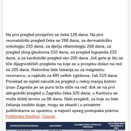
Na prvi pregled prosječno se čeka 128 dana. Na prvi
reumatološki pregled čeka se 288 dana, za dermatološku
onkologiju 233 dana, za dječju oftamologiju 258 dana, za
pregled zbog glaukoma 210 dana, za pregled logopeda 233
dana, a za kardiološki pregled oko 200 dana. Još gore je što se
tiče dijagnostičkih pregleda na koje se u prosjeku dolazi na red
za 205 dana. Rekordne liste čekanja su za magnetnu
rezonancu, a najduže za MR velikih zglobova, čak 519 dana.
Ponekad se isplati naručiti za pregled u nekoj manjoj bolnici
izvan Zagreba jer se puno brže stiže na red: dok se na prvi
alergološki pregled u Zagrebu čeka 320 dana, u Karlovcu se
može dobiti termin za 88 dana. Neki pregledi, za koje su liste
čekanja osobito duge, mogu se obaviti i u privatnim
poliklinikama uz uputnicu, a najveći opseg postupaka pokriva
Poliklinika Medikol
.
Tportal