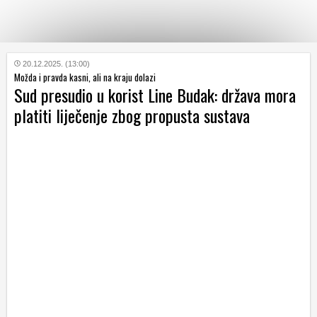
KATEGORIJE
20.12.2025. (13:00)
Možda i pravda kasni, ali na kraju dolazi
Sud presudio u korist Line Budak: država mora
HRVATSKI
platiti liječenje zbog propusta sustava
WEB