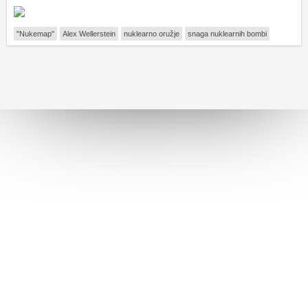
"Nukemap"
Alex Wellerstein
nuklearno oružje
snaga nuklearnih bombi