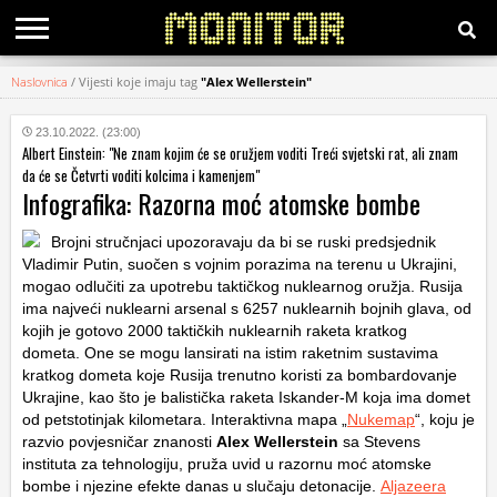
Naslovnica
/
Vijesti koje imaju tag
"Alex Wellerstein"
KATEGORIJE
23.10.2022. (23:00)
Albert Einstein: "Ne znam kojim će se oružjem voditi Treći svjetski rat, ali znam
HRVATSKI
da će se Četvrti voditi kolcima i kamenjem"
WEB
Infografika: Razorna moć atomske bombe
Brojni stručnjaci upozoravaju da bi se ruski predsjednik
Vladimir Putin, suočen s vojnim porazima na terenu u Ukrajini,
mogao odlučiti za upotrebu taktičkog nuklearnog oružja. Rusija
ima najveći nuklearni arsenal s 6257 nuklearnih bojnih glava, od
kojih je gotovo 2000 taktičkih nuklearnih raketa kratkog
dometa. One se mogu lansirati na istim raketnim sustavima
kratkog dometa koje Rusija trenutno koristi za bombardovanje
Ukrajine, kao što je balistička raketa Iskander-M koja ima domet
od petstotinjak kilometara. Interaktivna mapa „
Nukemap
“, koju je
razvio povjesničar znanosti
Alex Wellerstein
sa Stevens
instituta za tehnologiju, pruža uvid u razornu moć atomske
bombe i njezine efekte danas u slučaju detonacije.
Aljazeera