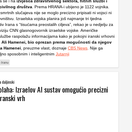
a se i na
izvješća zdravstvenog sektora, hitnih službi i
civilnog društva
. Prema HRANA-i ubijeno je 1122 vojnika.
mrtnih slučajeva nije se moglo precizno pripisati ni vojsci ni
vništvu. Izraelska vojska planira još najmanje tri tjedna
v Irana s “tisućama preostalih ciljeva”, rekao je u nedjelju za
viziju CNN glasnogovornik izraelske vojske. Američke
službe raspolažu informacijama kako je pokojni iranski vrhovni
h
Ali Hamenei, bio oprezan prema mogućnosti da njegov
a Hamenei
, preuzme vlast, doznaje
CBS News
. Nije ga
jno sposobnim i inteligentnim
Jutarnji
u Iranu
a daljinski
laha: Izraelov AI sustav omogućio precizni
ranski vrh