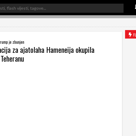
F
Trump je zbunjen
ija za ajatolaha Hameneija okupila
 Teheranu