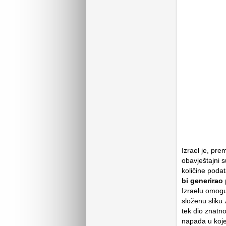
Izrael je, pre
obavještajni s
količine poda
bi generirao
Izraelu omoguć
složenu sliku 
tek dio znatn
napada u kojem