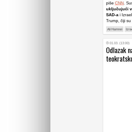
piše
CNN
. Su
uključujući 
SAD-a
i Izrae
Trump, čiji su
Ali Hamnei
Izra
01.03. (13:00)
Odlazak na
teokratsk