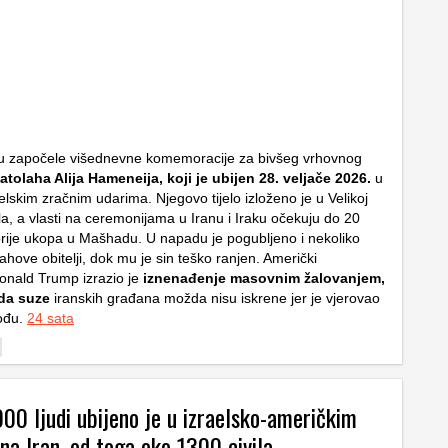
u započele višednevne komemoracije za bivšeg vrhovnog
jatolaha Alija Hameneija, koji je ubijen 28. veljače 2026.
u
lskim zračnim udarima. Njegovo tijelo izloženo je u Velikoj
la, a vlasti na ceremonijama u Iranu i Iraku očekuju do 20
i prije ukopa u Mašhadu. U napadu je pogubljeno i nekoliko
ahove obitelji, dok mu je sin teško ranjen. Američki
onald Trump izrazio je
iznenađenje masovnim žalovanjem,
 da suze
iranskih građana možda nisu iskrene jer je vjerovao
vođu.
24 sata
00 ljudi ubijeno je u izraelsko-američkim
na Iran, od toga oko 1300 civila