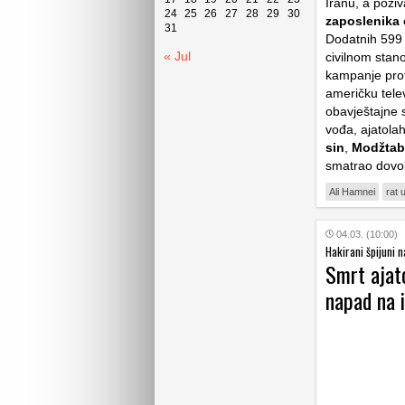
Iranu, a poziv
24
25
26
27
28
29
30
zaposlenika 
31
Dodatnih 599 s
« Jul
civilnom stano
kampanje proti
američku tele
obavještajne 
vođa, ajatola
sin
,
Modžtab
smatrao dovol
Ali Hamnei
rat 
04.03. (10:00)
Hakirani špijuni n
Smrt ajato
napad na i