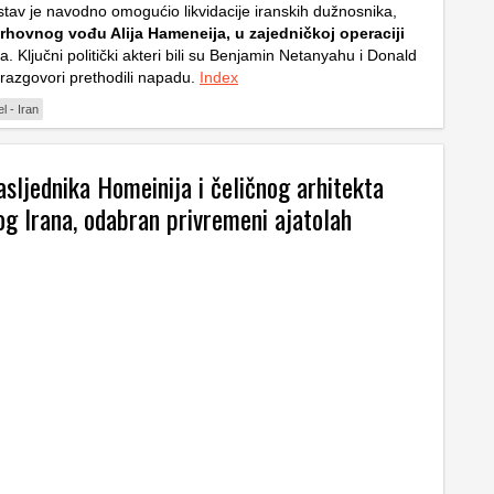
stav je navodno omogućio likvidacije iranskih dužnosnika,
vrhovnog vođu Alija Hameneija, u zajedničkoj operaciji
la. Ključni politički akteri bili su Benjamin Netanyahu i Donald
 razgovori prethodili napadu.
Index
el - Iran
sljednika Homeinija i čeličnog arhitekta
og Irana, odabran privremeni ajatolah