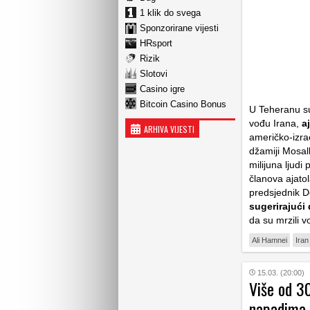
1 klik do svega
Sponzorirane vijesti
HRsport
Rizik
Slotovi
Casino igre
Bitcoin Casino Bonus
U Teheranu s
vođu Irana,
a
ARHIVA VIJESTI
američko-izrae
džamiji Mosal
milijuna ljud
članova ajatol
predsjednik D
sugerirajući
da su mrzili 
Ali Hamnei
Iran
15.03. (20:00)
Više od 30
napadima 