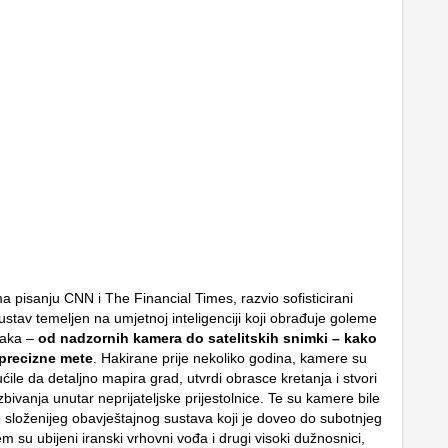
ma pisanju CNN i The Financial Times, razvio sofisticirani
ustav temeljen na umjetnoj inteligenciji koji obrađuje goleme
taka –
od nadzornih kamera do satelitskih snimki – kako
 precizne mete
. Hakirane prije nekoliko godina, kamere su
ile da detaljno mapira grad, utvrdi obrasce kretanja i stvori
zbivanja unutar neprijateljske prijestolnice. Te su kamere bile
o složenijeg obavještajnog sustava koji je doveo do subotnjeg
 su ubijeni iranski vrhovni vođa i drugi visoki dužnosnici,