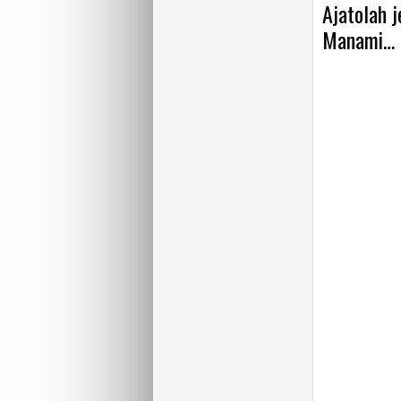
Ajatolah j
Manami… “