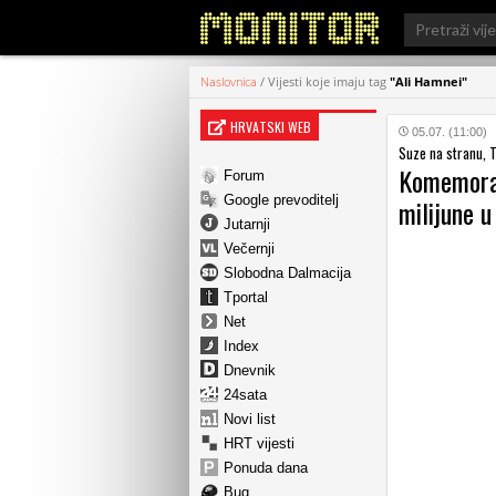
Search
for:
Naslovnica
/
Vijesti koje imaju tag
"Ali Hamnei"
HRVATSKI WEB
05.07. (11:00)
Suze na stranu, 
Komemorac
Forum
Google prevoditelj
milijune u
Jutarnji
Večernji
Slobodna Dalmacija
Tportal
Net
Index
Dnevnik
24sata
Novi list
HRT vijesti
Ponuda dana
Bug