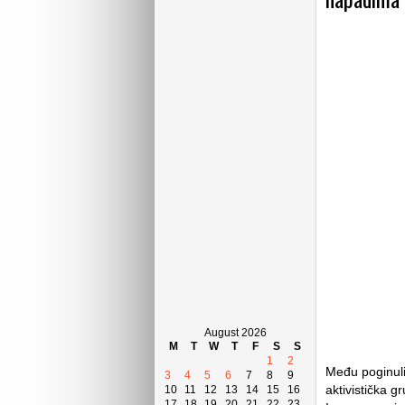
August 2026
M
T
W
T
F
S
S
1
2
Među poginulim
3
4
5
6
7
8
9
aktivistička 
10
11
12
13
14
15
16
17
18
19
20
21
22
23