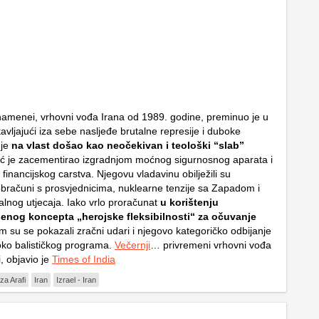
Khamenei, vrhovni vođa Irana od 1989. godine, preminuo je u
tavljajući iza sebe nasljeđe brutalne represije i duboke
 je
na vlast došao kao neočekivan i teološki “slab”
ć je zacementirao izgradnjom moćnog sigurnosnog aparata i
inancijskog carstva. Njegovu vladavinu obilježili su
bračuni s prosvjednicima, nuklearne tenzije sa Zapadom i
alnog utjecaja. Iako vrlo proračunat
u korištenju
nog koncepta „herojske fleksibilnosti“ za očuvanje
m su se pokazali zračni udari i njegovo kategoričko odbijanje
ko balističkog programa.
Večernji
… privremeni vrhovni vođa
i, objavio je
Times of India
eza Arafi
Iran
Izrael - Iran