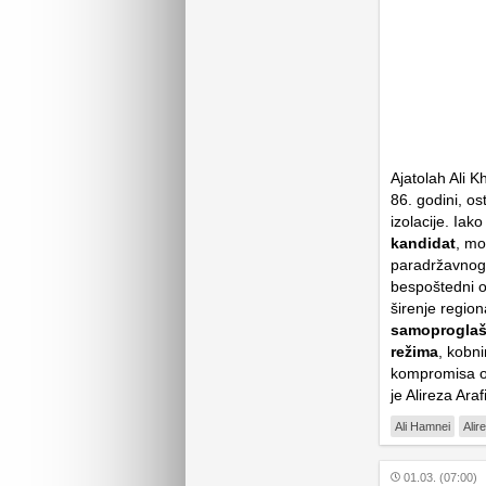
Ajatolah Ali 
86. godini, os
izolacije. Iako
kandidat
, mo
paradržavnog f
bespoštedni o
širenje region
samoproglaše
režima
, kobni
kompromisa o
je Alireza Araf
Ali Hamnei
Alir
01.03. (07:00)