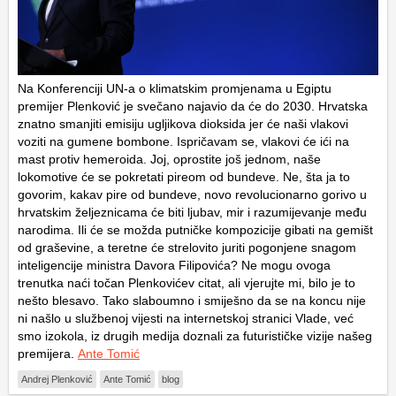
Na Konferenciji UN-a o klimatskim promjenama u Egiptu
premijer Plenković je svečano najavio da će do 2030. Hrvatska
znatno smanjiti emisiju ugljikova dioksida jer će naši vlakovi
voziti na gumene bombone. Ispričavam se, vlakovi će ići na
mast protiv hemeroida. Joj, oprostite još jednom, naše
lokomotive će se pokretati pireom od bundeve. Ne, šta ja to
govorim, kakav pire od bundeve, novo revolucionarno gorivo u
hrvatskim željeznicama će biti ljubav, mir i razumijevanje među
narodima. Ili će se možda putničke kompozicije gibati na gemišt
od graševine, a teretne će strelovito juriti pogonjene snagom
inteligencije ministra Davora Filipovića? Ne mogu ovoga
trenutka naći točan Plenkovićev citat, ali vjerujte mi, bilo je to
nešto blesavo. Tako slaboumno i smiješno da se na koncu nije
ni našlo u službenoj vijesti na internetskoj stranici Vlade, već
smo izokola, iz drugih medija doznali za futurističke vizije našeg
premijera.
Ante Tomić
Andrej Plenković
Ante Tomić
blog