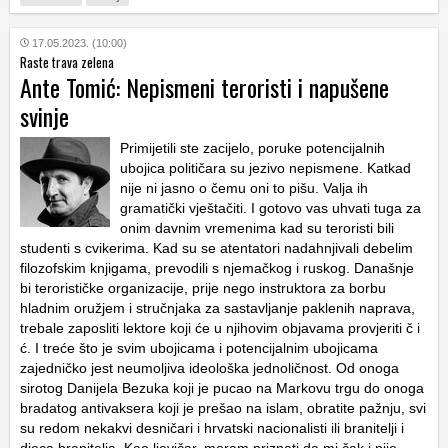
17.05.2023. (10:00)
Raste trava zelena
Ante Tomić: Nepismeni teroristi i napušene
svinje
Primijetili ste zacijelo, poruke potencijalnih
ubojica političara su jezivo nepismene. Katkad
nije ni jasno o čemu oni to pišu. Valja ih
gramatički vještačiti. I gotovo vas uhvati tuga za
onim davnim vremenima kad su teroristi bili
studenti s cvikerima. Kad su se atentatori nadahnjivali debelim
filozofskim knjigama, prevodili s njemačkog i ruskog. Današnje
bi terorističke organizacije, prije nego instruktora za borbu
hladnim oružjem i stručnjaka za sastavljanje paklenih naprava,
trebale zaposliti lektore koji će u njihovim objavama provjeriti č i
ć. I treće što je svim ubojicama i potencijalnim ubojicama
zajedničko jest neumoljiva ideološka jednoličnost. Od onoga
sirotog Danijela Bezuka koji je pucao na Markovu trgu do onoga
bradatog antivaksera koji je prešao na islam, obratite pažnju, svi
su redom nekakvi desničari i hrvatski nacionalisti ili branitelji i