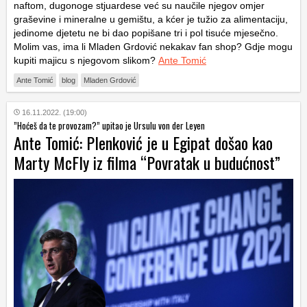
naftom, dugonoge stjuardese već su naučile njegov omjer
graševine i mineralne u gemištu, a kćer je tužio za alimentaciju,
jedinome djetetu ne bi dao popišane tri i pol tisuće mjesečno.
Molim vas, ima li Mladen Grdović nekakav fan shop? Gdje mogu
kupiti majicu s njegovom slikom?
Ante Tomić
Ante Tomić
blog
Mladen Grdović
16.11.2022. (19:00)
”Hoćeš da te provozam?” upitao je Ursulu von der Leyen
Ante Tomić: Plenković je u Egipat došao kao
Marty McFly iz filma “Povratak u budućnost”