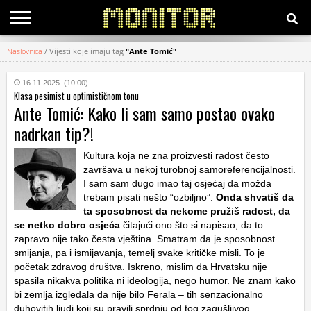
Naslovnica
/
Vijesti koje imaju tag
"Ante Tomić"
KATEGORIJE
16.11.2025. (10:00)
Klasa pesimist u optimističnom tonu
HRVATSKI
Ante Tomić: Kako li sam samo postao ovako
WEB
nadrkan tip?!
Kultura koja ne zna proizvesti radost često
završava u nekoj turobnoj samoreferencijalnosti.
I sam sam dugo imao taj osjećaj da možda
trebam pisati nešto “ozbiljno”.
Onda shvatiš da
ta sposobnost da nekome pružiš radost, da
se netko dobro osjeća
čitajući ono što si napisao, da to
zapravo nije tako česta vještina. Smatram da je sposobnost
smijanja, pa i ismijavanja, temelj svake kritičke misli. To je
početak zdravog društva. Iskreno, mislim da Hrvatsku nije
spasila nikakva politika ni ideologija, nego humor. Ne znam kako
bi zemlja izgledala da nije bilo Ferala – tih senzacionalno
duhovitih ljudi koji su pravili sprdnju od tog zagušljivog