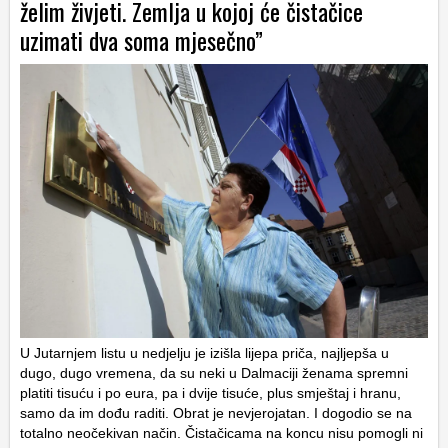
želim živjeti. Zemlja u kojoj će čistačice
uzimati dva soma mjesečno”
U Jutarnjem listu u nedjelju je izišla lijepa priča, najljepša u
dugo, dugo vremena, da su neki u Dalmaciji ženama spremni
platiti tisuću i po eura, pa i dvije tisuće, plus smještaj i hranu,
samo da im dođu raditi. Obrat je nevjerojatan. I dogodio se na
totalno neočekivan način. Čistačicama na koncu nisu pomogli ni