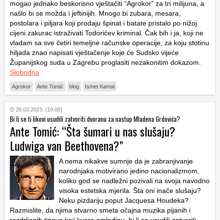
mogao jednako beskorisno vještačiti “Agrokor” za tri milijuna, a
našlo bi se možda i jeftinijih. Mnogo bi zubara, mesara,
postolara i piljara koji prodaju špinat i batate pristalo po nižoj
cijeni zakurac istraživati Todorićev kriminal. Čak bih i ja, koji ne
vladam sa sve četiri temeljne računske operacije, za koju stotinu
hiljada znao napisati vještačenje koje će Sudsko vijeće
Županijskog suda u Zagrebu proglasiti nezakonitim dokazom.
Slobodna
Agrokor
Ante Tomić
blog
Ismet Kamal
26.03.2023. (19:00)
Bi li se ti likovi usudili zatvoriti dvoranu za nastup Mladena Grdovića?
Ante Tomić: “Šta šumari u nas slušaju?
Ludwiga van Beethovena?”
A nema nikakve sumnje da je zabranjivanje
narodnjaka motivirano jedino nacionalizmom,
koliko god se nadležni pozivali na svoja navodno
visoka estetska mjerila. Šta oni inače slušaju?
Neku pizdariju poput Jacquesa Houdeka?
Razmislite, da njima stvarno smeta očajna muzika pijanih i