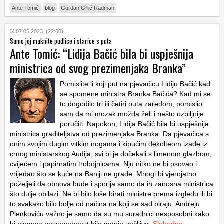
Ante Tomić
blog
Gordan Grlić Radman
07.05.2023. (22:00)
Samo joj maknite pudlice i starice s puta
Ante Tomić: “Lidija Bačić bila bi uspješnija
ministrica od svog prezimenjaka Branka”
Pomislite li koji put na pjevačicu Lidiju Bačić kad
se spomene ministra Branka Bačića? Kad mi se
to dogodilo tri ili četiri puta zaredom, pomislio
sam da mi mozak možda želi i nešto ozbiljnije
poručiti. Napokon, Lidija Bačić bila bi uspješnija
ministrica graditeljstva od prezimenjaka Branka. Da pjevačica s
onim svojim dugim vitkim nogama i kipućim dekolteom izađe iz
crnog ministarskog Audija, svi bi je dočekali s limenom glazbom,
cvijećem i papirnatim trobojnicama. Nju nitko ne bi psovao i
vrijeđao što se kuće na Baniji ne grade. Mnogi bi vjerojatno
poželjeli da obnova bude i sporija samo da ih zanosna ministrica
što dulje obilazi. Ne bi bilo loše birati ministre prema izgledu ili bi
to svakako bilo bolje od načina na koji se sad biraju. Andreju
Plenkoviću važno je samo da su mu suradnici nesposobni kako