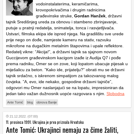
vodoinstalaterima, keramičarima,
krovopokrivačima i drugim radnicima
građevinske struke,
Gordan Hanžek
, državni
tajnik Središnjeg ureda za obnovu i stambeno zbrinjavanje,
putuje u pratnji redatelja, snimatelja, tonca i rasvjetljivača.
Ustvari, filmska ekipa ide ispred njega. Na gradilištu sve urede
prije nego on dođe, namjeste kameru na stativ, razvuku
mikrofone na dugačkim metalnim štapovima i upale reflektore.
Redatelj vikne: “Akcija!”, a državni tajnik sa sjajnom novom
Guccijevom građevinskom kacigom izađe iz Audija Q7 i pođe
prema radniku, Omer se on zove, koji lopatom ubacuje pijesak u
miješalicu za beton. ”Kako ide, prijatelju?” obrati mu se državni
tajnik srdačno, s iskrenom simpatijom za takozvanog malog
čovjeka. ”A, evo, ide nekako, gospodine državni tajniče”,
odgovori mu Omer naslanjajući se na lopatu, impresioniran da
jedan tako važan dužnosnik uopće razgovara s njim.
Slobodna
Ante Tomić
blog
obnova Banije
21.12.2022. (07:00)
11. prosinca 1991. Ukrajina je prva priznala Hrvatsku
Ante Tomić: Ukrajinci nemaju za čime žaliti,