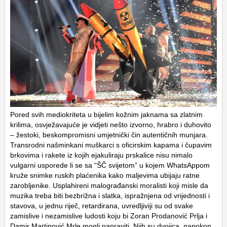
Pored svih mediokriteta u bijelim kožnim jaknama sa zlatnim
krilima, osvježavajuće je vidjeti nešto izvorno, hrabro i duhovito
– žestoki, beskompromisni umjetnički čin autentičnih munjara.
Transrodni našminkani muškarci s oficirskim kapama i čupavim
brkovima i rakete iz kojih ejakuliraju prskalice nisu nimalo
vulgarni usporede li se sa “ŠČ svijetom” u kojem WhatsAppom
kruže snimke ruskih plaćenika kako maljevima ubijaju ratne
zarobljenike. Usplahireni malograđanski moralisti koji misle da
muzika treba biti bezbrižna i slatka, ispražnjena od vrijednosti i
stavova, u jednu riječ, retardirana, uvredljiviji su od svake
zamislive i nezamislive ludosti koju bi Zoran Prodanović Prlja i
Damir Martinović Mrle mogli napraviti. Njih su dvojica, napokon,