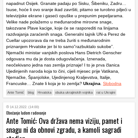
napadnut Osijek. Granate padaju po Sisku, Šibeniku, Zadru…
Isuse, hoće li ovo sranje ikad završiti, pitamo se turobno piljeći u
televizijske ekrane i gaseći opuške u prepunim pepeljarama.
Velike nade polažemo u međunarodne mirovne snage,
takozvane Plave kacige, koje će se rasporediti na linijama
razdvajanja zaraćenih snaga. Generalni tajnik UN-a Perez de
Cuellar upozorava da ne treba žuriti s međunarodnim
priznanjem Hrvatske jer bi to samo”razbuktalo sukobe”.
Njemački ministar vanjskih poslova Hans Dietrich Genscher
odgovara mu da je dosta odugovlačenja. Iznenada,
neočekivano jedna nas zemlja priznaje! I to je prva članica
Ujedinjenih naroda koja to čini, cijeli mjesec prije Vatikana,
Njemačke, Španjolske, Ujedinjenog Kraljevstva, Italije,
Francuske… Znate li koja je to zemlja?
Ukrajina
.
Slobodna
Ante Tomić
blog
Hrvatska
obuka ukrajinskih vojnika
rat u Ukrajini
14.12.2022. (14:00)
Obećanje ludom radovanje
Ante Tomić: Ova država nema viziju, pamet i
snagu ni da obnovi zgradu, a kamoli sagradi