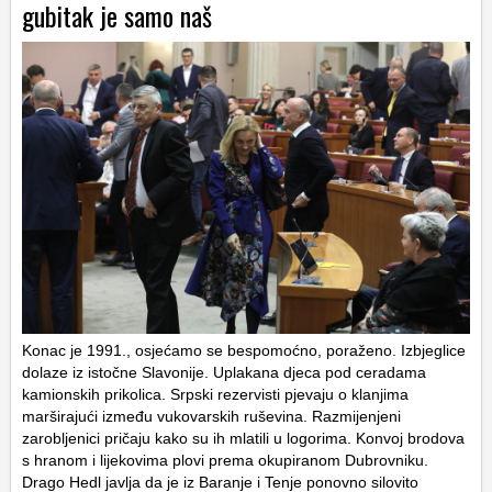
gubitak je samo naš
Konac je 1991., osjećamo se bespomoćno, poraženo. Izbjeglice
dolaze iz istočne Slavonije. Uplakana djeca pod ceradama
kamionskih prikolica. Srpski rezervisti pjevaju o klanjima
marširajući između vukovarskih ruševina. Razmijenjeni
zarobljenici pričaju kako su ih mlatili u logorima. Konvoj brodova
s hranom i lijekovima plovi prema okupiranom Dubrovniku.
Drago Hedl javlja da je iz Baranje i Tenje ponovno silovito