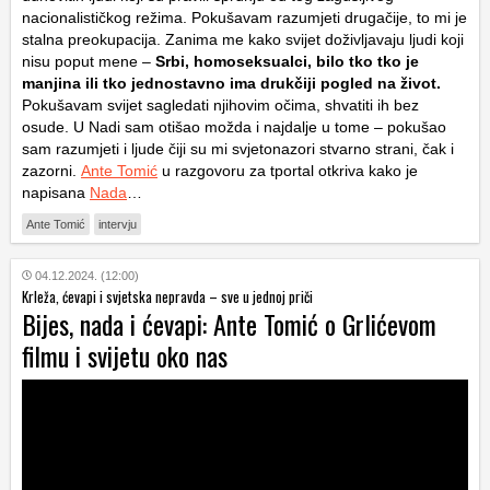
nacionalističkog režima. Pokušavam razumjeti drugačije, to mi je
stalna preokupacija. Zanima me kako svijet doživljavaju ljudi koji
nisu poput mene –
Srbi, homoseksualci, bilo tko tko je
manjina ili tko jednostavno ima drukčiji pogled na život.
Pokušavam svijet sagledati njihovim očima, shvatiti ih bez
osude. U Nadi sam otišao možda i najdalje u tome – pokušao
sam razumjeti i ljude čiji su mi svjetonazori stvarno strani, čak i
zazorni.
Ante Tomić
u razgovoru za tportal otkriva kako je
napisana
Nada
…
Ante Tomić
intervju
04.12.2024. (12:00)
Krleža, ćevapi i svjetska nepravda – sve u jednoj priči
Bijes, nada i ćevapi: Ante Tomić o Grlićevom
filmu i svijetu oko nas