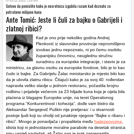
03.12.2022. (15:00)
Gotovo da pomislite kako je nesretnica izgubila razum kad doznate za
potrošene milijune kuna
Ante Tomić: Jeste li čuli za bajku o Gabrijeli i
zlatnoj ribici?
Kad je ono prije nekoliko godina Andrej
Plenković iz slavonske provincije nepromišljeno
izvukao jednu nepoznatu, ni po čemu osobitu
županijsku činovnicu, neuglednu stručnu
suradnicu za europske integracije, i stavio je za
ministricu, za glavnu osobu za europske fondove, bilo je to kao
čudo iz bajke. Za Gabrijelu Žalac ministarsko je mjesto bilo kao
da je ulovila zlatnu ribicu. Čitajući kako je za svoj 40. rođendan
napravila veliko slavlje u jednom restoranu, počastila brojnu
rodbinu i prijatelje večerom za 23 hiljade kuna koja je cijela bila
plaćena iz blagajne Europske unije, na teret Operativnog
programa “Konkurentnost i kohezija”, dođe vam bistro da
Aleksandar Sergejevič Puškin nije pretjerao: i u stvarnosti
postoje ljudi koji su oholiji od junakinje njegove “Bajke o ribaru i
ribici”. Mnogo je ponavljača i propaliteta među
hadezeovcima
,
idiota koji ni jednostavne moralne parabole na desetak stranica
nisu uspjeli savladati, ali Žalac nas je ipak zaprepastila