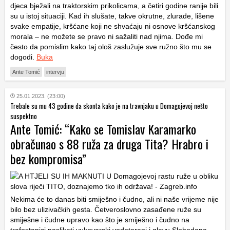
djeca bježali na traktorskim prikolicama, a četiri godine ranije bili
su u istoj situaciji. Kad ih slušate, takve okrutne, zlurade, lišene
svake empatije, kršćane koji ne shvaćaju ni osnove kršćanskog
morala – ne možete se pravo ni sažaliti nad njima. Dođe mi
često da pomislim kako taj ološ zaslužuje sve ružno što mu se
dogodi.
Buka
Ante Tomić
intervju
25.01.2023. (23:00)
Trebale su mu 43 godine da skonta kako je na travnjaku u Domagojevoj nešto
suspektno
Ante Tomić: “Kako se Tomislav Karamarko
obračunao s 88 ruža za druga Tita? Hrabro i
bez kompromisa”
Nekima će to danas biti smiješno i čudno, ali ni naše vrijeme nije
bilo bez ulizivačkih gesta. Četveroslovno zasađene ruže su
smiješne i čudne upravo kao što je smiješno i čudno na