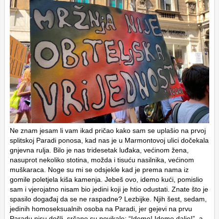
Ne znam jesam li vam ikad pričao kako sam se uplašio na prvoj
splitskoj Paradi ponosa, kad nas je u Marmontovoj ulici dočekala
gnjevna rulja. Bilo je nas tridesetak luđaka, većinom žena,
nasuprot nekoliko stotina, možda i tisuću nasilnika, većinom
muškaraca. Noge su mi se odsjekle kad je prema nama iz
gomile poletjela kiša kamenja. Jebeš ovo, idemo kući, pomislio
sam i vjerojatno nisam bio jedini koji je htio odustati. Znate što je
spasilo događaj da se ne raspadne? Lezbijke. Njih šest, sedam,
jedinih homoseksualnih osoba na Paradi, jer gejevi na prvu
Paradu nisu došli, srčano su povikale: “Idemo! Idemo dalje!”, a