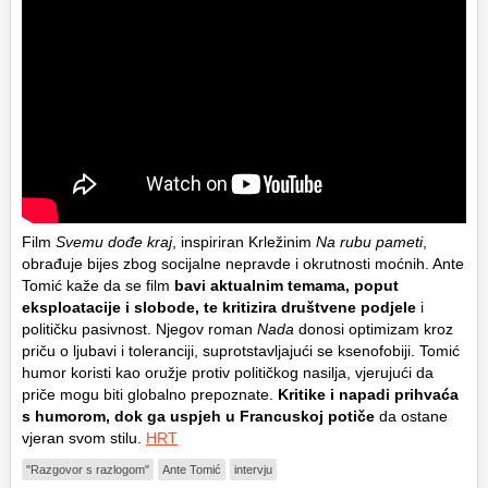
Film
Svemu dođe kraj
, inspiriran Krležinim
Na rubu pameti
,
obrađuje bijes zbog socijalne nepravde i okrutnosti moćnih. Ante
Tomić kaže da se film
bavi aktualnim temama, poput
eksploatacije i slobode, te kritizira društvene podjele
i
političku pasivnost. Njegov roman
Nada
donosi optimizam kroz
priču o ljubavi i toleranciji, suprotstavljajući se ksenofobiji. Tomić
humor koristi kao oružje protiv političkog nasilja, vjerujući da
priče mogu biti globalno prepoznate.
Kritike i napadi prihvaća
s humorom, dok ga uspjeh u Francuskoj potiče
da ostane
vjeran svom stilu.
HRT
"Razgovor s razlogom"
Ante Tomić
intervju