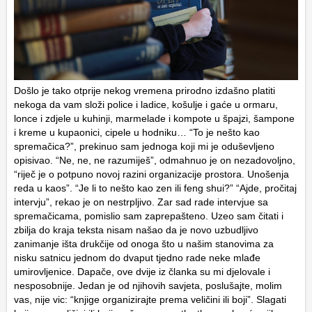
Došlo je tako otprije nekog vremena prirodno izdašno platiti
nekoga da vam složi police i ladice, košulje i gaće u ormaru,
lonce i zdjele u kuhinji, marmelade i kompote u špajzi, šampone
i kreme u kupaonici, cipele u hodniku… “To je nešto kao
spremačica?”, prekinuo sam jednoga koji mi je oduševljeno
opisivao. “Ne, ne, ne razumiješ”, odmahnuo je on nezadovoljno,
“riječ je o potpuno novoj razini organizacije prostora. Unošenja
reda u kaos”. “Je li to nešto kao zen ili feng shui?” “Ajde, pročitaj
intervju”, rekao je on nestrpljivo. Zar sad rade intervjue sa
spremačicama, pomislio sam zaprepašteno. Uzeo sam čitati i
zbilja do kraja teksta nisam našao da je novo uzbudljivo
zanimanje išta drukčije od onoga što u našim stanovima za
nisku satnicu jednom do dvaput tjedno rade neke mlađe
umirovljenice. Dapače, ove dvije iz članka su mi djelovale i
nesposobnije. Jedan je od njihovih savjeta, poslušajte, molim
vas, nije vic: “knjige organizirajte prema veličini ili boji”. Slagati