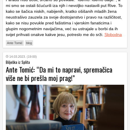
mi smo se ostali šćućurili iza njih i nevoljko nastavili put Rive. To
kako se šačica niskih, nabijenih, kratko ošišanih mladih žena
neustrašivo zauzela za svoje dostojanstvo i pravo na različitost,
kako se nisu povukle pred fašistima i vjerskim fanaticima i
glupim nogometnim navijačima, već su ustrajale u borbi da ih
svijet prihvati onakve kakve jesu, potreslo me do srži.
Slobodna
Ante Tomić
blog
14.03.2023. (19:00)
Bilješka iz Splita
Ante Tomić: “Da mi to napravi, spremačica
više ne bi prešla moj prag!”