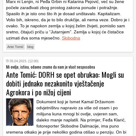
Marx ni Lenjin, ni Peđa Grbin ni Katarina Pejović, već su žene
počele zarađivati zbog prostog zakona ponude i potražnje.
Spasilo ih je isto ono što ih je dosad uništavalo. Kapitalizam.
Volio bih, iskreno, da je to bilo drukčije, ali nema veze. Dobro je i
ovako. To je napokon zemlja u kojoj želim živjeti, pomislio sam
sretno, čitajući priču u “Jutarnjem”. Zemlja u kojoj će čistačice
uzimati dva soma mjesečno.
Slobodna
Ante Tomić
blog
05.04.2023. (12:00)
Mi ovdje, istina, odavno znamo da nam je vlast nesposobna
Ante Tomić: DORH se opet obrukao: Mogli su
dobiti jednako nezakonito vještačenje
Agrokora i po nižoj cijeni
Dokument koji je Ismet Kamal Državnom
odvjetništvu napravio za više od osam i po
milijuna kuna mnogi bi ovdje, uvjeren sam,
daleko manje naplatili. Na primjer, Feđa Klarić,
fotoreporter Slobodne Dalmacije, ima puno
vremena otkako je prije nekoliko godina otišao u penziju. On bi