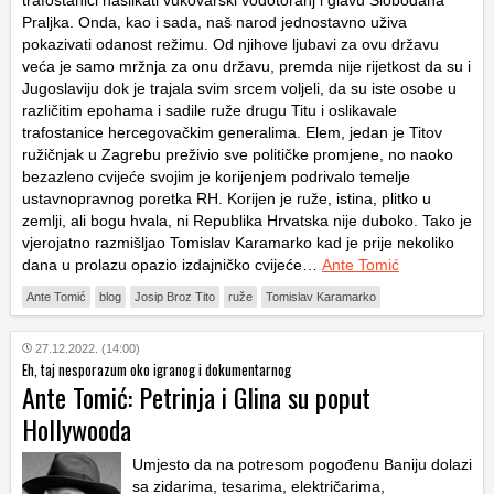
trafostanici naslikati vukovarski vodotoranj i glavu Slobodana
Praljka. Onda, kao i sada, naš narod jednostavno uživa
pokazivati odanost režimu. Od njihove ljubavi za ovu državu
veća je samo mržnja za onu državu, premda nije rijetkost da su i
Jugoslaviju dok je trajala svim srcem voljeli, da su iste osobe u
različitim epohama i sadile ruže drugu Titu i oslikavale
trafostanice hercegovačkim generalima. Elem, jedan je Titov
ružičnjak u Zagrebu preživio sve političke promjene, no naoko
bezazleno cvijeće svojim je korijenjem podrivalo temelje
ustavnopravnog poretka RH. Korijen je ruže, istina, plitko u
zemlji, ali bogu hvala, ni Republika Hrvatska nije duboko. Tako je
vjerojatno razmišljao Tomislav Karamarko kad je prije nekoliko
dana u prolazu opazio izdajničko cvijeće…
Ante Tomić
Ante Tomić
blog
Josip Broz Tito
ruže
Tomislav Karamarko
27.12.2022. (14:00)
Eh, taj nesporazum oko igranog i dokumentarnog
Ante Tomić: Petrinja i Glina su poput
Hollywooda
Umjesto da na potresom pogođenu Baniju dolazi
sa zidarima, tesarima, električarima,