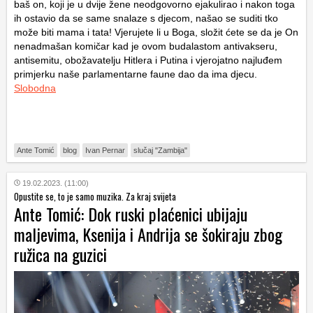
baš on, koji je u dvije žene neodgovorno ejakulirao i nakon toga
ih ostavio da se same snalaze s djecom, našao se suditi tko
može biti mama i tata! Vjerujete li u Boga, složit ćete se da je On
nenadmašan komičar kad je ovom budalastom antivakseru,
antisemitu, obožavatelju Hitlera i Putina i vjerojatno najluđem
primjerku naše parlamentarne faune dao da ima djecu.
Slobodna
Ante Tomić
blog
Ivan Pernar
slučaj "Zambija"
19.02.2023. (11:00)
Opustite se, to je samo muzika. Za kraj svijeta
Ante Tomić: Dok ruski plaćenici ubijaju
maljevima, Ksenija i Andrija se šokiraju zbog
ružica na guzici