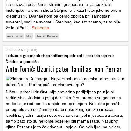
i ja otkazati poslušnost stranim gospodarima. Ja ću kazati
historijsko ne onom idiotu Staljinu, a ti kaži historijsko ne onom
kretenu Piju Dvanaestom pa ćemo obojica biti samostalni i
suvereni, svoji na svome.” Stepinac, kao što znamo, za to nije
želio ni čuti…
Slobodna
Ante Tomić
blog
Dražen Kutleša
21.02.2023. (18:00)
I kakvom bi ga samo strašnom srdžbom ispunilo kad bi žena bebi napravila
Čokolino, a njemu ništa
Ante Tomić: Uzoriti pater familias Ivan Pernar
Ništa u prirodi i društvu nije pravedno podijeljeno pa nije ni
roditeljstvo. Jednima je taj dar uskraćen, premda se godinama
muče i s prirodnom i s umjetnom oplodnjom. Nekoliko je naših
potegnulo sve do Zambije da bi neke kongoanske siročiće
izvukli iz gladi i nasilja i evo, već su dva i pol mjeseca u zatvoru,
samo zato što su nekome poželjeli biti mama i tata. Nasuprot
njima Pernaru je to čak dvaput uspjelo. Od svih ljudi na svijetu,