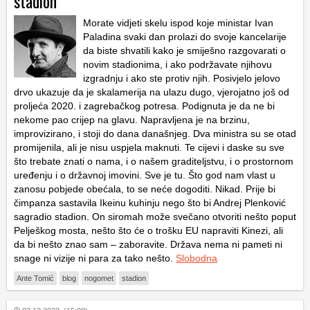
stadion
Morate vidjeti skelu ispod koje ministar Ivan
Paladina svaki dan prolazi do svoje kancelarije
da biste shvatili kako je smiješno razgovarati o
novim stadionima, i ako podržavate njihovu
izgradnju i ako ste protiv njih. Posivjelo jelovo
drvo ukazuje da je skalamerija na ulazu dugo, vjerojatno još od
proljeća 2020. i zagrebačkog potresa. Podignuta je da ne bi
nekome pao crijep na glavu. Napravljena je na brzinu,
improvizirano, i stoji do dana današnjeg. Dva ministra su se otad
promijenila, ali je nisu uspjela maknuti. Te cijevi i daske su sve
što trebate znati o nama, i o našem graditeljstvu, i o prostornom
uređenju i o državnoj imovini. Sve je tu. Što god nam vlast u
zanosu pobjede obećala, to se neće dogoditi. Nikad. Prije bi
čimpanza sastavila Ikeinu kuhinju nego što bi Andrej Plenković
sagradio stadion. On siromah može svečano otvoriti nešto poput
Pelješkog mosta, nešto što će o trošku EU napraviti Kinezi, ali
da bi nešto znao sam – zaboravite. Država nema ni pameti ni
snage ni vizije ni para za tako nešto.
Slobodna
Ante Tomić
blog
nogomet
stadion