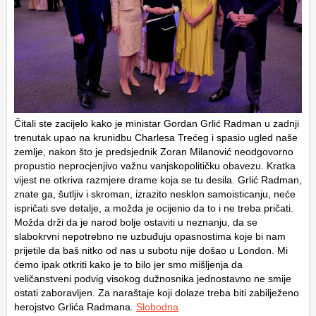
Čitali ste zacijelo kako je ministar Gordan Grlić Radman u zadnji
trenutak upao na krunidbu Charlesa Trećeg i spasio ugled naše
zemlje, nakon što je predsjednik Zoran Milanović neodgovorno
propustio neprocjenjivo važnu vanjskopolitičku obavezu. Kratka
vijest ne otkriva razmjere drame koja se tu desila. Grlić Radman,
znate ga, šutljiv i skroman, izrazito nesklon samoisticanju, neće
ispričati sve detalje, a možda je ocijenio da to i ne treba pričati.
Možda drži da je narod bolje ostaviti u neznanju, da se
slabokrvni nepotrebno ne uzbuđuju opasnostima koje bi nam
prijetile da baš nitko od nas u subotu nije došao u London. Mi
ćemo ipak otkriti kako je to bilo jer smo mišljenja da
veličanstveni podvig visokog dužnosnika jednostavno ne smije
ostati zaboravljen. Za naraštaje koji dolaze treba biti zabilježeno
herojstvo Grlića Radmana.
Slobodna