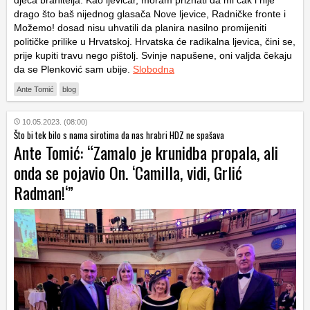
djeca branitelja. Kao ljevičar, moram priznati da mi čak i nije
drago što baš nijednog glasača Nove ljevice, Radničke fronte i
Možemo! dosad nisu uhvatili da planira nasilno promijeniti
političke prilike u Hrvatskoj. Hrvatska će radikalna ljevica, čini se,
prije kupiti travu nego pištolj. Svinje napušene, oni valjda čekaju
da se Plenković sam ubije.
Slobodna
Ante Tomić
blog
10.05.2023. (08:00)
Što bi tek bilo s nama sirotima da nas hrabri HDZ ne spašava
Ante Tomić: “Zamalo je krunidba propala, ali
onda se pojavio On. ‘Camilla, vidi, Grlić
Radman!‘”