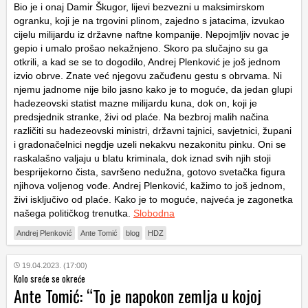
Bio je i onaj Damir Škugor, lijevi bezvezni u maksimirskom
ogranku, koji je na trgovini plinom, zajedno s jatacima, izvukao
cijelu milijardu iz državne naftne kompanije. Nepojmljiv novac je
gepio i umalo prošao nekažnjeno. Skoro pa slučajno su ga
otkrili, a kad se se to dogodilo, Andrej Plenković je još jednom
izvio obrve. Znate već njegovu začuđenu gestu s obrvama. Ni
njemu jadnome nije bilo jasno kako je to moguće, da jedan glupi
hadezeovski statist mazne milijardu kuna, dok on, koji je
predsjednik stranke, živi od plaće. Na bezbroj malih načina
različiti su hadezeovski ministri, državni tajnici, savjetnici, župani
i gradonačelnici negdje uzeli nekakvu nezakonitu pinku. Oni se
raskalašno valjaju u blatu kriminala, dok iznad svih njih stoji
besprijekorno čista, savršeno nedužna, gotovo svetačka figura
njihova voljenog vođe. Andrej Plenković, kažimo to još jednom,
živi isključivo od plaće. Kako je to moguće, najveća je zagonetka
našega političkog trenutka.
Slobodna
Andrej Plenković
Ante Tomić
blog
HDZ
19.04.2023. (17:00)
Kolo sreće se okreće
Ante Tomić: “To je napokon zemlja u kojoj