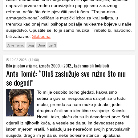
napravili prvorazrednu eurovizijsku pop pjesmu zaraznog
refrena, nešto što ćete pjevušiti pod tušem. “Trajna-nina-
armagedo-nona” odličan je muzički izbor za kraj svijeta, u
trenutku kad onaj mali psihopat pošalje nuklearne bojeve u naše
susjedstvo. Opustite se, to je samo muzika. Trebalo bi, navodno,
biti zabavno.
Slobodna
Ante Tomić
blog
Dora
Let 3
12.02.2023. (14:00)
Bilo je jedno vrijeme, između 2000. i 2012., kada smo bili bolji ljudi
Ante Tomić: “Ološ zaslužuje sve ružno što mu
se dogodi”
To mi je osobito bolno gledati, kakva smo
sebična govna, nesposobna uživjeti se u tuđu
muku, premda su nam muke jednake, jedni
drugima činili smo identične svinjarije. Kninski
Hrvati, tako, plaču da su ih devedeset prve Srbi
otjerali iz njihovih kuća, a vesele se da su im devedeset pete
istom mjerom vratili. Naslađuju se nesrećom svojih pravoslavnih
susjeda, drago im je da su neke bolesne starice i uplakana