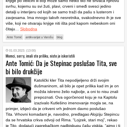
knjige po veličini ili boji može samo netko tko ne shvaća njihovu
svrhu, kojemu su svi žuti, plavi, crveni i smeđi svesci jedino
detalji u interijeru od kojih se samo traži da pašu s lusterom i
zavjesama. Ima mnogo takvih nesretnika, svakodnevno ih je sve
više, koji ne otvaraju knjige niti išta pod kapom nebeskom oni
čitaju…
Slobodna
Ante Tomić
antikvarijat u Varošu
blog
01.03.2023. (13:00)
Momci, sorry, imali ste priliku, niste je iskoristili
Ante Tomić: Da je Stepinac poslušao Tita, sve
bi bilo drukčije
Katolički kler Tita nepodijeljeno drži svojim
dušmaninom, ali bilo je opet prilika kad im je on
možda iskreno želio najbolje, a oni to nisu znali
prepoznati. Ova ogorčenost koju je na Kaptolu
izazivalo Kutlešino imenovanje mogla se, na
primjer, izbjeći da je crkveni vrh jednom davno poslušao
Tita. Vrhovni komadant je, navodno, predlagao Alojziju Stepincu
da se hrvatska crkva odvoji od Rima. “Lojzek, stari moj”, rekao
je Tito, dodajući zagrebačkom nadbiskupu čašu viskija, “ajmo i ti