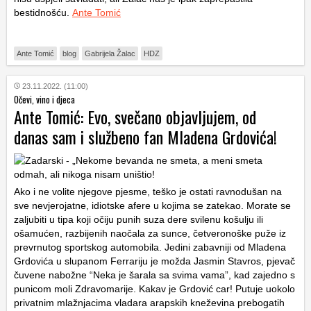
bestidnošću.
Ante Tomić
Ante Tomić
blog
Gabrijela Žalac
HDZ
23.11.2022. (11:00)
Očevi, vino i djeca
Ante Tomić: Evo, svečano objavljujem, od
danas sam i službeno fan Mladena Grdovića!
Ako i ne volite njegove pjesme, teško je ostati ravnodušan na
sve nevjerojatne, idiotske afere u kojima se zatekao. Morate se
zaljubiti u tipa koji očiju punih suza dere svilenu košulju ili
ošamućen, razbijenih naočala za sunce, četveronoške puže iz
prevrnutog sportskog automobila. Jedini zabavniji od Mladena
Grdovića u slupanom Ferrariju je možda Jasmin Stavros, pjevač
čuvene nabožne “Neka je šarala sa svima vama”, kad zajedno s
punicom moli Zdravomarije. Kakav je Grdović car! Putuje uokolo
privatnim mlažnjacima vladara arapskih kneževina prebogatih