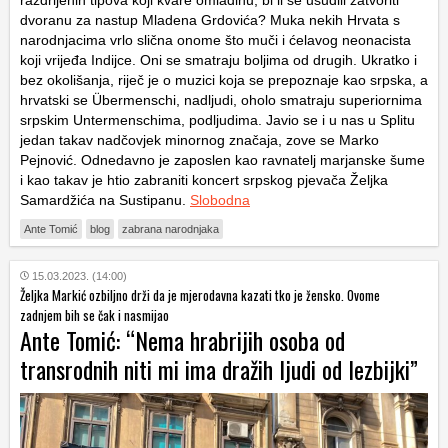
razdrljenih tipova koji kvare omladinu, bi li se usudili zatvoriti
dvoranu za nastup Mladena Grdovića? Muka nekih Hrvata s
narodnjacima vrlo slična onome što muči i ćelavog neonacista
koji vrijeđa Indijce. Oni se smatraju boljima od drugih. Ukratko i
bez okolišanja, riječ je o muzici koja se prepoznaje kao srpska, a
hrvatski se Übermenschi, nadljudi, oholo smatraju superiornima
srpskim Untermenschima, podljudima. Javio se i u nas u Splitu
jedan takav nadčovjek minornog značaja, zove se Marko
Pejnović. Odnedavno je zaposlen kao ravnatelj marjanske šume
i kao takav je htio zabraniti koncert srpskog pjevača Željka
Samardžića na Sustipanu.
Slobodna
Ante Tomić
blog
zabrana narodnjaka
15.03.2023. (14:00)
Željka Markić ozbiljno drži da je mjerodavna kazati tko je žensko. Ovome
zadnjem bih se čak i nasmijao
Ante Tomić: “Nema hrabrijih osoba od
transrodnih niti mi ima dražih ljudi od lezbijki”