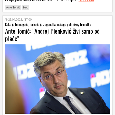
bi njegova nesposobnost bila manje uočljiva.
Slobodna
Ante Tomić
blog
26.04.2023. (17:00)
Kako je to moguće, najveća je zagonetka našega političkog trenutka
Ante Tomić: “Andrej Plenković živi samo od
plaće”