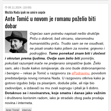
08.11.2024. (10:00)
Možda Nada ipak ne umire uopće
Ante Tomić u novom je romanu poželio biti
dobar
Osjećao sam potrebu napisati nešto drukčije.
Priču o dobroti, baš otrcanu, staromodnu
humanističku priču. Trudio sam se ne osuđivati,
ne pisati onako kako pišem za novine; gnjevno i
podrugljivo.
Tamo ponekad znam biti i zločest
i okrutan prema ljudima. Ovdje sam želio biti
pomirljiv,
pokušati razumjeti inače ne pretjerano simpatične ljude. Želio
sam, ako i bude kakvo ismijavanje, da ono bude dobronamjerno
i benigno
– rekao je Tomić u razgovoru za
ePodravinu
, povodom
predstavljanja novog romana Nada. U razgovoru otkriva kako je
gotovo izgubio želju za pisanjem, doduše piše, ali nije bio
zadovoljan, a izdavači su mu zvali suprugu i pitali je li dobro.
Dotaknuo se i novinarstva, koje smatra i danas jako važnim
i društveno korisnim radom, iako je stradalo zbog pada prodaja
novina i interneta.
Ante Tomić
intervju