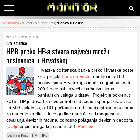
Naslovnica
/
Vijesti koje imaju tag
"Banka u Pošti"
KATEGORIJE
19.12.2016. (13:34)
Žute stranice
HRVATSKI
HPB preko HP-a stvara najveću mrežu
WEB
poslovnica u Hrvatskoj
Hrvatska poštanska banka preko Hrvatske pošte
kroz projekt
Banka u Pošti
trenutno ima 183
poslovnice u Hrvatskoj, a iduće će godine imati
200 što će biti najveći distributivni kanal
bankarskih usluga u državi. Projekt je pokrenut
2015., HP je dosad za ove potrebe educirao i specijalizirao više
od 500 djelatnika, a 131 poštanski ured ima djelatnike educirane
za nuđenje kredita. Iduće godine nudit će se i mogućnost
otvaranja deviznih računa, odnosno polaganja deviznih depozita
(
ovdje
popis usluga koje sad nude).
Poslovni
Banka u Pošti
HP
HPB