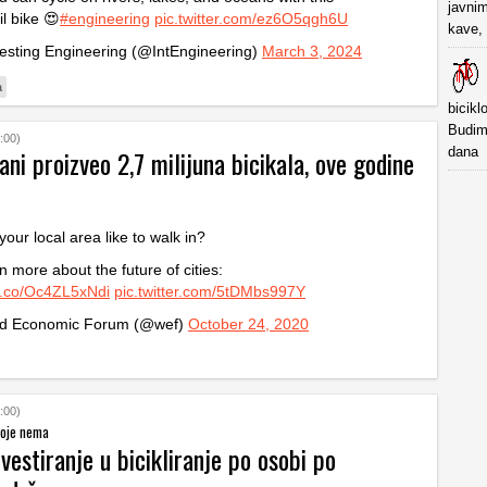
javnim
il bike 😍
#engineering
pic.twitter.com/ez6O5qgh6U
kave, 
esting Engineering (@IntEngineering)
March 3, 2024
a
bicik
Budim
:00)
ani proizveo 2,7 milijuna bicikala, ove godine
dana
your local area like to walk in?
n more about the future of cities:
/t.co/Oc4ZL5xNdi
pic.twitter.com/5tDMbs997Y
d Economic Forum (@wef)
October 24, 2020
:00)
koje nema
vestiranje u bicikliranje po osobi po