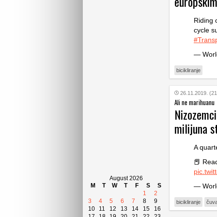
europskim
Riding 
cycle 
#Trans
— Worl
bicikliranje
26.11.2019. (21
Ali ne marihuanu
Nizozemci
milijuna s
A quart
📕 Rea
pic.twi
August 2026
M
T
W
T
F
S
S
— Worl
1
2
3
4
5
6
7
8
9
bicikliranje
čuva
10
11
12
13
14
15
16
17
18
19
20
21
22
23