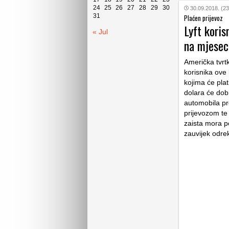
24
25
26
27
28
29
30
30.09.2018. (23
31
Plaćen prijevoz
Lyft kori
« Jul
na mjesec
Američka tvrt
korisnika ove
kojima će pla
dolara će dobi
automobila pr
prijevozom te 
zaista mora po
zauvijek odre