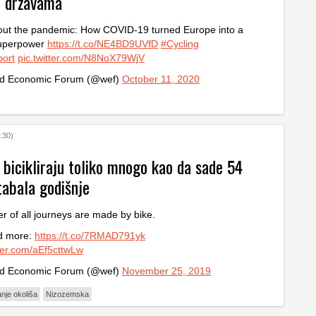
 državama
out the pandemic: How COVID-19 turned Europe into a
superpower
https://t.co/NE4BD9UVfD
#Cycling
port
pic.twitter.com/N8NoX79WjV
d Economic Forum (@wef)
October 11, 2020
:30)
 bicikliraju toliko mnogo kao da sade 54
tabala godišnje
er of all journeys are made by bike.
d more:
https://t.co/7RMAD791yk
tter.com/aEf5cttwLw
d Economic Forum (@wef)
November 25, 2019
nje okoliša
Nizozemska