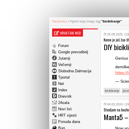
Naslovnica
/
Vijesti koje imaju tag
"bicikliranje"
HRVATSKI WEB
25.08.2025. (19
Kome je još žao št
DIY bicikl
Forum
Google prevoditelj
Genius
Jutarnji
Večernji
demilke
Slobodna Dalmacija
https:/
Tportal
— Scien
Net
Index
bicikliranje
jeze
Dnevnik
24sata
04.03.2024. (19
Novi list
Stavljam na bucke
Manta5 – z
HRT vijesti
Ponuda dana
Bug
Now you