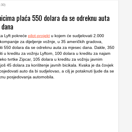
:30)
snicima plaća 550 dolara da se odreknu auta
 dana
ka Lyft pokreće
pilot-projekt
u kojem će sudjelovati 2.000
 kompanije za dijeljenje vožnje, u 35 američkih gradova,
titi 550 dolara da se odreknu auta za mjesec dana. Dakle, 350
ti u kreditu za vožnju Lyftom, 100 dolara u kreditu za najam
eko tvrtke Zipcar, 105 dolara u kreditu za vožnju javnim
još 45 dolara za korištenje javnih bicikala. Kvaka je da čovjek
sjedovati auto da bi sudjelovao, a cilj je potaknuti ljude da se
knu posjedovanja automobila.