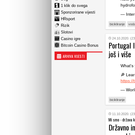
hydrofo
1 klik do svega
Sponzorirane vijesti
— Inter
HRsport
bicikliranje
vod
Rizik
Slotovi
Casino igre
24.10.2020. (23
Portugal l
Bitcoin Casino Bonus
još i više
ARHIVA VIJESTI
What's 
🔎 Lear
https:/
— Worl
bicikliranje
11.10.2020. (23
Mi smo - država 
Državno in