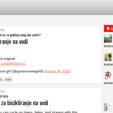
F
:00)
o se za godišnji ovog nije sjetio?
iranje na vodi
borava
d.original
/t.co/fajWGbecCu
kretan
ce girl (@gunsnrosesgirl3)
August 24, 2025
ro
voda
posao
:00)
t listu
a bicikliranje na vodi
 can cycle on rivers, lakes, and oceans with this