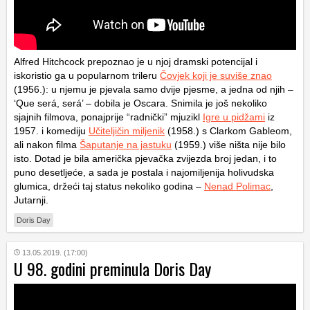
Alfred Hitchcock prepoznao je u njoj dramski potencijal i
iskoristio ga u popularnom trileru
Čovjek koji je suviše znao
(1956.): u njemu je pjevala samo dvije pjesme, a jedna od njih –
‘Que será, será’ – dobila je Oscara. Snimila je još nekoliko
sjajnih filmova, ponajprije “radnički” mjuzikl
Igre u pidžami
iz
1957. i komediju
Učiteljičin miljenik
(1958.) s Clar­kom Gableom,
ali nakon filma
Šaputanje na jastuku
(1959.) više ništa nije bilo
isto. Dotad je bila američka pjevačka zvijezda broj jedan, i to
puno desetljeće, a sada je postala i najomiljenija holivudska
glumica, držeći taj status nekoliko godina –
Nenad Polimac
,
Jutarnji.
Doris Day
13.05.2019. (17:00)
U 98. godini preminula Doris Day