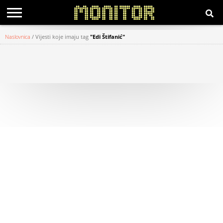
Naslovnica
/
Vijesti koje imaju tag
"Edi Štifanić"
KATEGORIJE
HRVATSKI
WEB