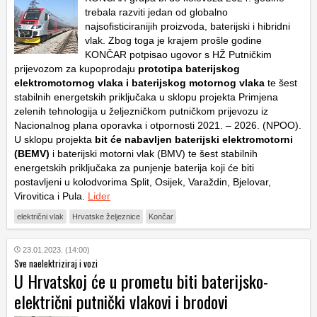
trebala razviti jedan od globalno
najsofisticiranijih proizvoda, baterijski i hibridni
vlak. Zbog toga je krajem prošle godine
KONČAR potpisao ugovor s HŽ Putničkim
prijevozom za kupoprodaju
prototipa baterijskog
elektromotornog vlaka i baterijskog motornog vlaka
te šest
stabilnih energetskih priključaka u sklopu projekta Primjena
zelenih tehnologija u željezničkom putničkom prijevozu iz
Nacionalnog plana oporavka i otpornosti 2021. – 2026. (NPOO).
U sklopu projekta
bit će nabavljen baterijski elektromotorni
(BEMV)
i baterijski motorni vlak (BMV) te šest stabilnih
energetskih priključaka za punjenje baterija koji će biti
postavljeni u kolodvorima Split, Osijek, Varaždin, Bjelovar,
Virovitica i Pula.
Lider
električni vlak
Hrvatske željeznice
Končar
23.01.2023. (14:00)
Sve naelektriziraj i vozi
U Hrvatskoj će u prometu biti baterijsko-
električni putnički vlakovi i brodovi