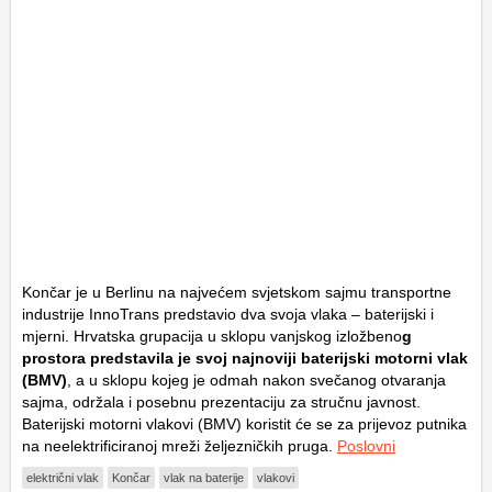
Končar je u Berlinu na najvećem svjetskom sajmu transportne
industrije InnoTrans predstavio dva svoja vlaka – baterijski i
mjerni. Hrvatska grupacija u sklopu vanjskog izložbeno
g
prostora predstavila je svoj najnoviji baterijski motorni vlak
(BMV)
, a u sklopu kojeg je odmah nakon svečanog otvaranja
sajma, održala i posebnu prezentaciju za stručnu javnost.
Baterijski motorni vlakovi (BMV) koristit će se za prijevoz putnika
na neelektrificiranoj mreži željezničkih pruga.
Poslovni
električni vlak
Končar
vlak na baterije
vlakovi