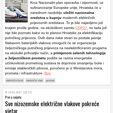
Kroz Nacionalni plan oporavka i otpornosti, uz
sufinanciranje Europske unije, Hrvatska će u
narednom razdoblju
uložiti nacionalna
sredstva u kupnju
modernih električnih
prijevoznih sredstava. To je bilo najavljeno još
krajem prošle godine, na ekološkom samitu
COP27
, no tada još
nije bilo poznato kakvi su to planovi Hrvatske za elektrifikaciju
putničkog prijevoza. Ovih dana neke stvari su postale jasnije.
Nabavom baterijskih vlakova omogućit će se organizacija
željezničkoga putničkog prijevoza na neelektrificiranim prugama
na ekološki prihvatljiv način, a
primjenom zelenih tehnologija
u željezničkom prometu
podiže se razina energetske
učinkovitosti prometnog sustava te doprinosi smanjenju buke i
emisije stakleničkih plinova, poručeno je iz Ministarstva mora,
prometa i infrastrukture.
Bug
električni brod
električni vlak
promet
13.01.2017. (22:17)
Prvi u svijetu
Sve nizozemske električne vlakove pokreće
vjetar