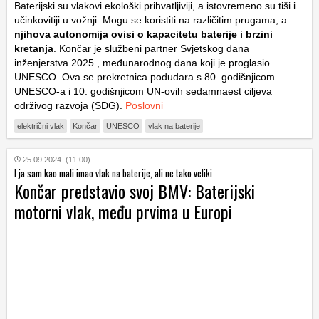
Baterijski su vlakovi ekološki prihvatljiviji, a istovremeno su tiši i
učinkovitiji u vožnji. Mogu se koristiti na različitim prugama, a
njihova autonomija ovisi o kapacitetu baterije i brzini
kretanja
. Končar je službeni partner Svjetskog dana
inženjerstva 2025., međunarodnog dana koji je proglasio
UNESCO. Ova se prekretnica podudara s 80. godišnjicom
UNESCO-a i 10. godišnjicom UN-ovih sedamnaest ciljeva
održivog razvoja (SDG).
Poslovni
električni vlak
Končar
UNESCO
vlak na baterije
25.09.2024. (11:00)
I ja sam kao mali imao vlak na baterije, ali ne tako veliki
Končar predstavio svoj BMV: Baterijski
motorni vlak, među prvima u Europi