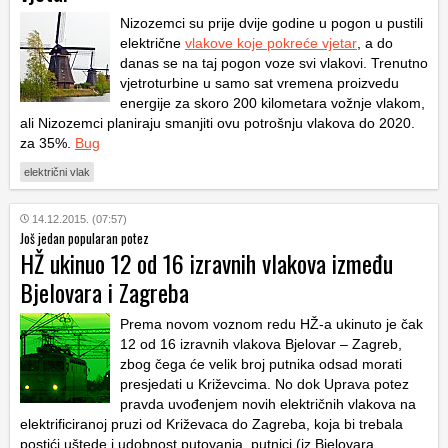
Nizozemci su prije dvije godine u pogon u pustili
električne
vlakove koje pokreće vjetar
, a do
danas se na taj pogon voze svi vlakovi. Trenutno
vjetroturbine u samo sat vremena proizvedu
energije za skoro 200 kilometara vožnje vlakom,
ali Nizozemci planiraju smanjiti ovu potrošnju vlakova do 2020.
za 35%.
Bug
električni vlak
14.12.2015. (07:57)
Još jedan popularan potez
HŽ ukinuo 12 od 16 izravnih vlakova između
Bjelovara i Zagreba
Prema novom voznom redu HŽ-a ukinuto je čak
12 od 16 izravnih vlakova Bjelovar – Zagreb,
zbog čega će velik broj putnika odsad morati
presjedati u Križevcima. No dok Uprava potez
pravda uvođenjem novih električnih vlakova na
elektrificiranoj pruzi od Križevaca do Zagreba, koja bi trebala
postići uštede i udobnost putovanja, putnici (iz Bjelovara,