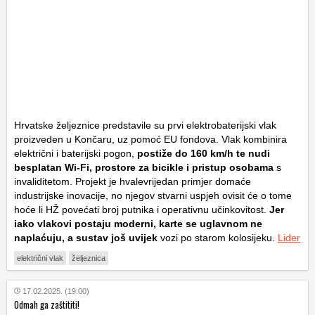
Hrvatske željeznice predstavile su prvi elektrobaterijski vlak
proizveden u Končaru, uz pomoć EU fondova. Vlak kombinira
električni i baterijski pogon,
postiže do 160 km/h te nudi
besplatan Wi-Fi, prostore za bicikle i pristup osobama
s
invaliditetom. Projekt je hvalevrijedan primjer domaće
industrijske inovacije, no njegov stvarni uspjeh ovisit će o tome
hoće li HŽ povećati broj putnika i operativnu učinkovitost.
Jer
iako vlakovi postaju moderni, karte se uglavnom ne
naplaćuju, a sustav još uvijek
vozi po starom kolosijeku.
Lider
električni vlak
željeznica
17.02.2025. (19:00)
Odmah ga zaštititi!