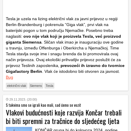
Tesla je uzela na lizing električni vlak za javni prijevoz u regiji
Berlin-Brandenburg i pokrenula “Giga vlak”, prvi vlak na
baterijski pogon u tom području Njemačke. Posebno treba
naglasiti:
ovo nije vlak koji je proizvela Tesla, već proizvod
giganta Siemensa
. Sličan vlak imao je inauguraciju ove godine
u travnju, između Offenburga i Oberkircha u Njemačkoj. Time
Tesla stavlja svoje ime i snagu brenda da bi promovirala ovaj
način prijevoza. Ovaj ekološki prihvatljiv prijevoz poslužit će za
prijevoz Teslinih zaposlenika,
prevozeći ih izravno do tvornice
Gigafactory Berlin
. Vlak će istodobno biti otvoren za javnost.
Bug
električni vlak
Siemens
Tesla
29.11.2023. (20:00)
S takvima smo se igrali kao mali, sad ćemo se vozit
Vlakovi budućnosti koje razvija Končar trebali
bi biti spremni za tračnice do sljedećeg ljeta
KONČAR grupa bi do kolovoza 2024. godine