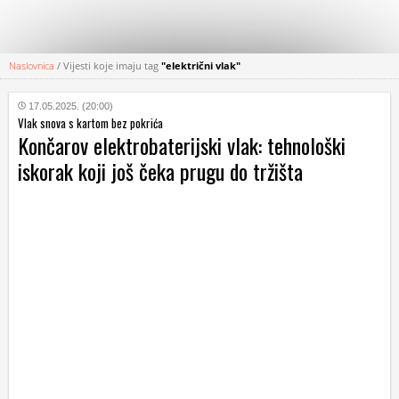
Naslovnica
/
Vijesti koje imaju tag
"električni vlak"
KATEGORIJE
17.05.2025. (20:00)
Vlak snova s kartom bez pokrića
HRVATSKI
Končarov elektrobaterijski vlak: tehnološki
WEB
iskorak koji još čeka prugu do tržišta