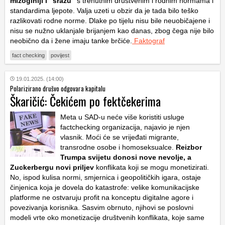
mizoginiji i “srazu”
s trenutnim društvenim i rodnim normama i
standardima ljepote. Valja uzeti u obzir da je tada bilo teško
razlikovati rodne norme. Dlake po tijelu nisu bile neuobičajene i
nisu se nužno uklanjale brijanjem kao danas, zbog čega nije bilo
neobično da i žene imaju tanke brčiće.
Faktograf
fact checking
povijest
19.01.2025. (14:00)
Polarizirano drušvo odgovara kapitalu
Škaričić: Čekićem po fektčekerima
Meta u SAD-u neće više koristiti usluge
factchecking organizacija, najavio je njen
vlasnik. Moći će se vrijeđati migrante,
transrodne osobe i homoseksualce.
Reizbor
Trumpa svijetu donosi nove nevolje, a
Zuckerbergu novi priljev
konflikata koji se mogu monetizirati.
No, ispod kulisa normi, smjernica i geopolitičkih igara, ostaje
činjenica koja je dovela do katastrofe: velike komunikacijske
platforme ne ostvaruju profit na konceptu digitalne agore i
povezivanja korisnika. Sasvim obrnuto, njihovi se poslovni
modeli vrte oko monetizacije društvenih konflikata, koje same