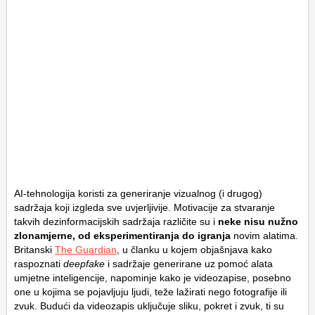
AI-tehnologija koristi za generiranje vizualnog (i drugog)
sadržaja koji izgleda sve uvjerljivije. Motivacije za stvaranje
takvih dezinformacijskih sadržaja različite su i
neke nisu nužno
zlonamjerne, od eksperimentiranja do igranja
novim alatima.
Britanski
The Guardian
, u članku u kojem objašnjava kako
raspoznati
deepfake
i sadržaje generirane uz pomoć alata
umjetne inteligencije, napominje kako je videozapise, posebno
one u kojima se pojavljuju ljudi, teže lažirati nego fotografije ili
zvuk. Budući da videozapis uključuje sliku, pokret i zvuk, ti su