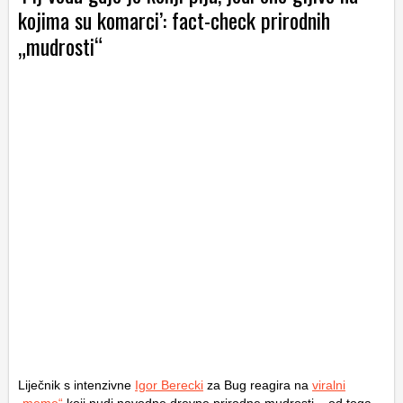
kojima su komarci’: fact-check prirodnih
„mudrosti“
Liječnik s intenzivne
Igor Berecki
za Bug reagira na
viralni
„meme“
koji nudi navodne drevne prirodne mudrosti – od toga