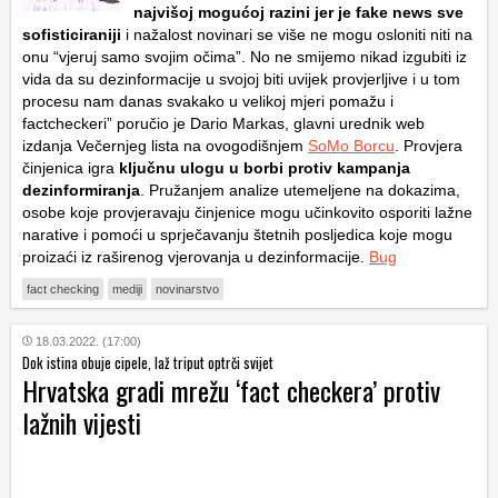
najvišoj mogućoj razini jer je fake news sve
sofisticiraniji
i nažalost novinari se više ne mogu osloniti niti na
onu “vjeruj samo svojim očima”. No ne smijemo nikad izgubiti iz
vida da su dezinformacije u svojoj biti uvijek provjerljive i u tom
procesu nam danas svakako u velikoj mjeri pomažu i
factcheckeri” poručio je Dario Markas, glavni urednik web
izdanja Večernjeg lista na ovogodišnjem
SoMo Borcu
. Provjera
činjenica igra
ključnu ulogu u borbi protiv kampanja
dezinformiranja
. Pružanjem analize utemeljene na dokazima,
osobe koje provjeravaju činjenice mogu učinkovito osporiti lažne
narative i pomoći u sprječavanju štetnih posljedica koje mogu
proizaći iz raširenog vjerovanja u dezinformacije.
Bug
fact checking
mediji
novinarstvo
18.03.2022. (17:00)
Dok istina obuje cipele, laž triput optrči svijet
Hrvatska gradi mrežu ‘fact checkera’ protiv
lažnih vijesti