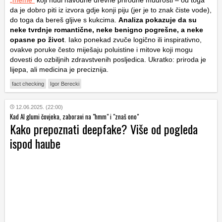
da je dobro piti iz izvora gdje konji piju (jer je to znak čiste vode),
do toga da bereš gljive s kukcima.
Analiza pokazuje da su
neke tvrdnje romantične, neke benigno pogrešne, a neke
opasne po život
. Iako ponekad zvuče logično ili inspirativno,
ovakve poruke često miješaju poluistine i mitove koji mogu
dovesti do ozbiljnih zdravstvenih posljedica. Ukratko: priroda je
lijepa, ali medicina je preciznija.
fact checking
Igor Berecki
12.06.2025. (22:00)
Kad AI glumi čovjeka, zaboravi na "hmm" i "znaš ono"
Kako prepoznati deepfake? Više od pogleda
ispod haube