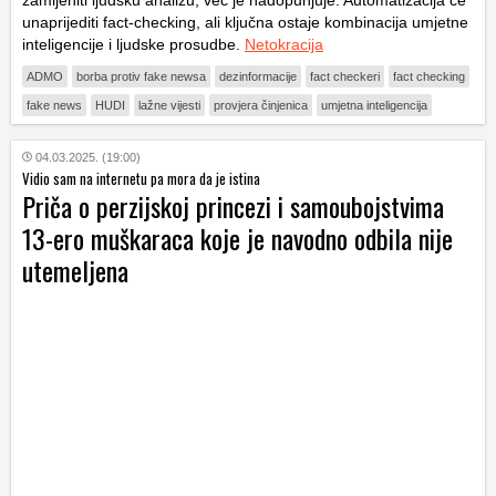
unaprijediti fact-checking, ali ključna ostaje kombinacija umjetne
inteligencije i ljudske prosudbe.
Netokracija
ADMO
borba protiv fake newsa
dezinformacije
fact checkeri
fact checking
fake news
HUDI
lažne vijesti
provjera činjenica
umjetna inteligencija
04.03.2025. (19:00)
Vidio sam na internetu pa mora da je istina
Priča o perzijskoj princezi i samoubojstvima
13-ero muškaraca koje je navodno odbila nije
utemeljena