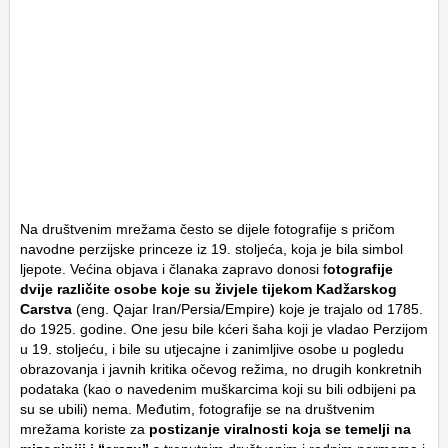
Na društvenim mrežama često se dijele fotografije s pričom
navodne perzijske princeze iz 19. stoljeća, koja je bila simbol
ljepote. Većina objava i članaka zapravo donosi f
otografije
dvije različite osobe koje su živjele tijekom Kadžarskog
Carstva
(eng. Qajar Iran/Persia/Empire) koje je trajalo od 1785.
do 1925. godine. One jesu bile kćeri šaha koji je vladao Perzijom
u 19. stoljeću, i bile su utjecajne i zanimljive osobe u pogledu
obrazovanja i javnih kritika očevog režima, no drugih konkretnih
podataka (kao o navedenim muškarcima koji su bili odbijeni pa
su se ubili) nema. Međutim, fotografije se na društvenim
mrežama koriste za
postizanje viralnosti koja se temelji na