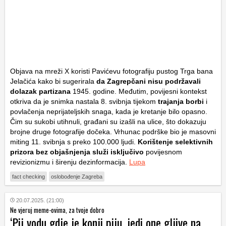
Objava na mreži X koristi Pavićevu fotografiju pustog Trga bana
Jelačića kako bi sugerirala
da Zagrepčani nisu podržavali
dolazak partizana
1945. godine. Međutim, povijesni kontekst
otkriva da je snimka nastala 8. svibnja tijekom
trajanja borbi
i
povlačenja neprijateljskih snaga, kada je kretanje bilo opasno.
Čim su sukobi utihnuli, građani su izašli na ulice, što dokazuju
brojne druge fotografije dočeka. Vrhunac podrške bio je masovni
miting 11. svibnja s preko 100.000 ljudi.
Korištenje selektivnih
prizora bez objašnjenja služi isključivo
povijesnom
revizionizmu i širenju dezinformacija.
Lupa
fact checking
oslobođenje Zagreba
20.07.2025. (21:00)
Ne vjeruj meme-ovima, za tvoje dobro
‘Pij vodu gdje je konji piju, jedi one gljive na