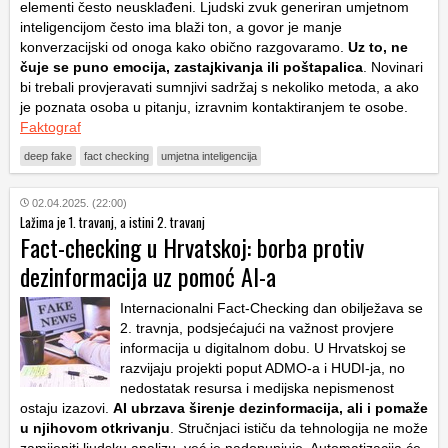
elementi često neusklađeni. Ljudski zvuk generiran umjetnom
inteligencijom često ima blaži ton, a govor je manje
konverzacijski od onoga kako obično razgovaramo.
Uz to, ne
čuje se puno emocija, zastajkivanja ili poštapalica
. Novinari
bi trebali provjeravati sumnjivi sadržaj s nekoliko metoda, a ako
je poznata osoba u pitanju, izravnim kontaktiranjem te osobe.
Faktograf
deep fake
fact checking
umjetna inteligencija
02.04.2025. (22:00)
Lažima je 1. travanj, a istini 2. travanj
Fact-checking u Hrvatskoj: borba protiv
dezinformacija uz pomoć AI-a
Internacionalni Fact-Checking dan obilježava se
2. travnja, podsjećajući na važnost provjere
informacija u digitalnom dobu. U Hrvatskoj se
razvijaju projekti poput ADMO-a i HUDI-ja, no
nedostatak resursa i medijska nepismenost
ostaju izazovi.
AI ubrzava širenje dezinformacija, ali i pomaže
u njihovom otkrivanju
. Stručnjaci ističu da tehnologija ne može
zamijeniti ljudsku analizu, već je nadopunjuje. Automatizacija će