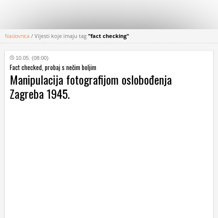
Naslovnica
/
Vijesti koje imaju tag
"fact checking"
KATEGORIJE
10.05. (08:00)
Fact checked, probaj s nečim boljim
HRVATSKI
Manipulacija fotografijom oslobođenja
WEB
Zagreba 1945.