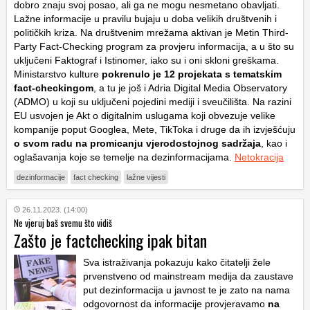
dobro znaju svoj posao, ali ga ne mogu nesmetano obavljati.
Lažne informacije u pravilu bujaju u doba velikih društvenih i
političkih kriza. Na društvenim mrežama aktivan je Metin Third-
Party Fact-Checking program za provjeru informacija, a u što su
uključeni Faktograf i Istinomer, iako su i oni skloni greškama.
Ministarstvo kulture
pokrenulo je 12 projekata s tematskim
fact-checkingom
, a tu je još i Adria Digital Media Observatory
(ADMO) u koji su uključeni pojedini mediji i sveučilišta. Na razini
EU usvojen je Akt o digitalnim uslugama koji obvezuje velike
kompanije poput Googlea, Mete, TikToka i druge da ih izvješćuju
o svom radu na promicanju vjerodostojnog sadržaja
, kao i
oglašavanja koje se temelje na dezinformacijama.
Netokracija
dezinformacije
fact checking
lažne vijesti
26.11.2023. (14:00)
Ne vjeruj baš svemu što vidiš
Zašto je factchecking ipak bitan
Sva istraživanja pokazuju kako čitatelji žele
prvenstveno od mainstream medija da zaustave
put dezinformacija u javnost te je zato na nama
odgovornost da informacije provjeravamo
na