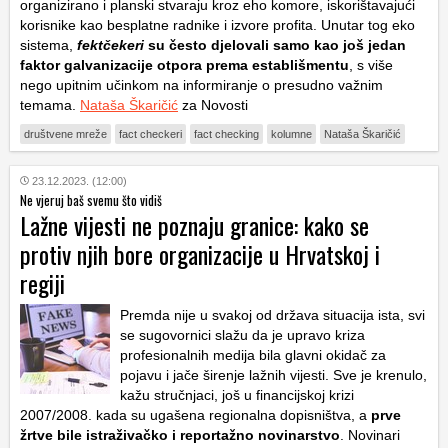
organizirano i planski stvaraju kroz eho komore, iskorištavajući
korisnike kao besplatne radnike i izvore profita. Unutar tog eko
sistema,
fektčekeri
su često djelovali samo kao još jedan
faktor galvanizacije otpora prema establišmentu
, s više
nego upitnim učinkom na informiranje o presudno važnim
temama.
Nataša Škaričić
za Novosti
društvene mreže
fact checkeri
fact checking
kolumne
Nataša Škaričić
23.12.2023. (12:00)
Ne vjeruj baš svemu što vidiš
Lažne vijesti ne poznaju granice: kako se
protiv njih bore organizacije u Hrvatskoj i
regiji
Premda nije u svakoj od država situacija ista, svi
se sugovornici slažu da je upravo kriza
profesionalnih medija bila glavni okidač za
pojavu i jače širenje lažnih vijesti. Sve je krenulo,
kažu stručnjaci, još u financijskoj krizi
2007/2008. kada su ugašena regionalna dopisništva, a
prve
žrtve bile istraživačko i reportažno novinarstvo
. Novinari