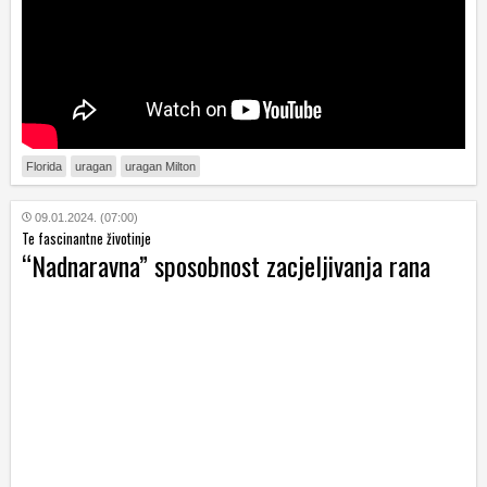
Florida
uragan
uragan Milton
09.01.2024. (07:00)
Te fascinantne životinje
“Nadnaravna” sposobnost zacjeljivanja rana