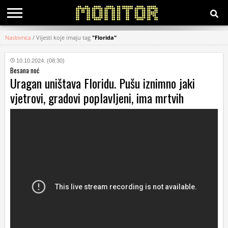
Naslovnica
/
Vijesti koje imaju tag
"Florida"
KATEGORIJE
10.10.2024. (08:30)
Besana noć
HRVATSKI
Uragan uništava Floridu. Pušu iznimno jaki
WEB
vjetrovi, gradovi poplavljeni, ima mrtvih