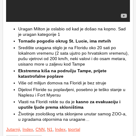
Uragan Milton je oslabio od kad je došao na kopno. Sad
je uragan kategorije 1
Tornado pogodio okrug St. Lucie, ima mrtvih
Središte uragana stiglo je na Floridu oko 20 sati po
lokalnom vremenu (2 sata ujutro po hrvatskom vremenu),
pušu vjetrovi od 200 km/h, neki valovi i do osam metara,
usisano more u zaljevu kod Tampe
Ekstremna kiša na području Tampe, prijete
katastrofalne poplave
Više od milijun domova na Floridi je bez struje
Dijelovi Floride su poplavljeni, posebno je teško stanje u
Naplesu i Fort Myersu
Vlasti na Floridi rekle su da je
kasno za evakuaciju i
uputile ljude prema skloništima
Životinje zoološkog vrta sklonjene unutar samog ZOO-a,
u zgradama otpornima na uragane…
Jutarnji
,
Index
,
CNN
,
N1
,
Index
,
tportal