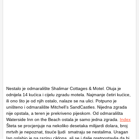
Nestalo je odmaralište Shalimar Cottages & Motel. Oluja je
odnijela 14 kućica i cijelu zgradu motela. Najmanje četiri kućice,
ili ono što je od njih ostalo, nalaze se na ulici. Potpuno je
uništeno i odmaralište Mitchell’s SandCastles. Nijedna zgrada
nije opstala, a teren je prekriveno pijeskom. Od odmarališta
Waterside Inn on the Beach ostala je samo jedna zgrada.
Index
Šteta se procjenjuje na nekoliko desetaka milijardi dolara, broj
mrtvih je nepoznat, tisuće ljudi smatraju se nestalima. Uragan
Ian oslabio je na razinu ciklona, ali se i dalje pretpostavlja da bi