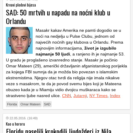
Krvavi plodovi bijesa
SAD: 50 mrtvih u napadu na noćni klub u
Orlandu
Masakr kakav Amerika ne pamti dogodio se u
noći na nedjelju u Pulse Clubu, jednom od
najvećih noćnih gay klubova u Orlandu. Prema
najnovijim informacijama,
život je izgubilo
najmanje 50 ljudi
, a ranjeno ih je najmanje 53.
U gradu je proglašeno izvanredno stanje. Masakr je počinio
Omar Mateen (29), američki državljanin afganistanskog porijekla
za kojega FBI sumnja da je možda bio povezan s islamskim
ekstremistima. Njegov otac tvrdi da religija nije imala nikakve
veze s masakrom, te da je povod svemu bijes koji je Mateena
obuzeo kada je u Miamiju vidio dvojicu muškaraca kako se
strastveno ljube nasred ulice.
CNN
,
Jutarnji
,
NY Times
,
Index
Florida
Omar Mateen
SAD
22.05.2016. (16:49)
Kao u hororu
Floridu naselili krokodili ljudožderi iz Nila