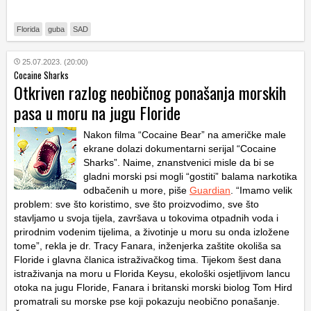
Florida
guba
SAD
25.07.2023. (20:00)
Cocaine Sharks
Otkriven razlog neobičnog ponašanja morskih
pasa u moru na jugu Floride
Nakon filma “Cocaine Bear” na američke male
ekrane dolazi dokumentarni serijal “Cocaine
Sharks”. Naime, znanstvenici misle da bi se
gladni morski psi mogli “gostiti” balama narkotika
odbačenih u more, piše
Guardian
. “Imamo velik
problem: sve što koristimo, sve što proizvodimo, sve što
stavljamo u svoja tijela, završava u tokovima otpadnih voda i
prirodnim vodenim tijelima, a životinje u moru su onda izložene
tome”, rekla je dr. Tracy Fanara, inženjerka zaštite okoliša sa
Floride i glavna članica istraživačkog tima. Tijekom šest dana
istraživanja na moru u Florida Keysu, ekološki osjetljivom lancu
otoka na jugu Floride, Fanara i britanski morski biolog Tom Hird
promatrali su morske pse koji pokazuju neobično ponašanje.