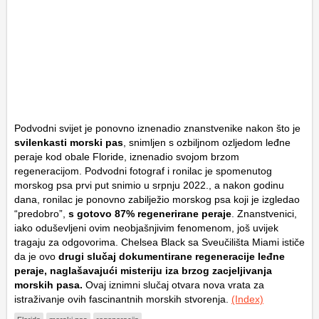
Podvodni svijet je ponovno iznenadio znanstvenike nakon što je
svilenkasti morski pas
, snimljen s ozbiljnom ozljedom leđne
peraje kod obale Floride, iznenadio svojom brzom
regeneracijom. Podvodni fotograf i ronilac je spomenutog
morskog psa prvi put snimio u srpnju 2022., a nakon godinu
dana, ronilac je ponovno zabilježio morskog psa koji je izgledao
“predobro”,
s gotovo 87% regenerirane peraje
. Znanstvenici,
iako oduševljeni ovim neobjašnjivim fenomenom, još uvijek
tragaju za odgovorima. Chelsea Black sa Sveučilišta Miami ističe
da je ovo
drugi slučaj dokumentirane regeneracije leđne
peraje, naglašavajući misteriju iza brzog zacjeljivanja
morskih pasa.
Ovaj iznimni slučaj otvara nova vrata za
istraživanje ovih fascinantnih morskih stvorenja.
(Index)