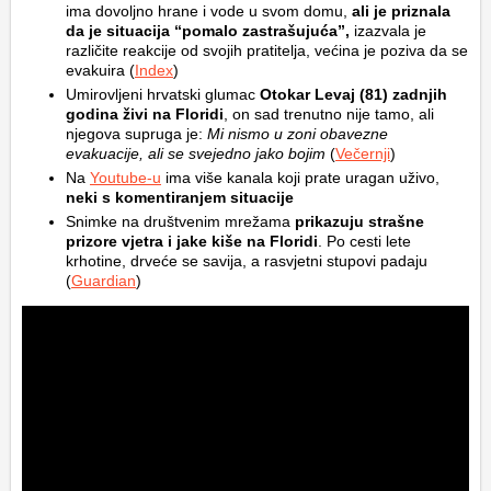
ima dovoljno hrane i vode u svom domu,
ali je priznala
da je situacija “pomalo zastrašujuća”,
izazvala je
različite reakcije od svojih pratitelja, većina je poziva da se
evakuira (
Index
)
Umirovljeni hrvatski glumac
Otokar Levaj (81) zadnjih
godina živi na Floridi
, on sad trenutno nije tamo, ali
njegova supruga je:
Mi nismo u zoni obavezne
evakuacije, ali se svejedno jako bojim
(
Večernji
)
Na
Youtube-u
ima više kanala koji prate uragan uživo,
neki s komentiranjem situacije
Snimke na društvenim mrežama
prikazuju strašne
prizore vjetra i jake kiše na Floridi
. Po cesti lete
krhotine, drveće se savija, a rasvjetni stupovi padaju
(
Guardian
)