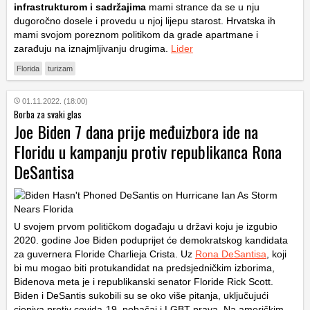
infrastrukturom i sadržajima
mami strance da se u nju
dugoročno dosele i provedu u njoj lijepu starost. Hrvatska ih
mami svojom poreznom politikom da grade apartmane i
zarađuju na iznajmljivanju drugima.
Lider
Florida
turizam
01.11.2022. (18:00)
Borba za svaki glas
Joe Biden 7 dana prije međuizbora ide na
Floridu u kampanju protiv republikanca Rona
DeSantisa
U svojem prvom političkom događaju u državi koju je izgubio
2020. godine Joe Biden poduprijet će demokratskog kandidata
za guvernera Floride Charlieja Crista. Uz
Rona DeSantisa
, koji
bi mu mogao biti protukandidat na predsjedničkim izborima,
Bidenova meta je i republikanski senator Floride Rick Scott.
Biden i DeSantis sukobili su se oko više pitanja, uključujući
cjepiva protiv covida-19, pobačaj i LGBT prava. Na američkim