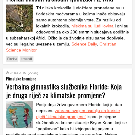
Tri nilska krokodila ljudoždera pronađena su u
floridskim močvarama u kojima inače obitavaju
samo autohtone pitomije vrste. Za razliku od
lokalnih krokodila,
nilskima su ljudi lovina
i oni su
odgovorni za oko 200 smrtnih slučajeva godišnje
u subsaharskoj Africi. Očito je da životinje nisu same doplivale,
već su ilegalno uvezene u zemlju.
Science Daily
,
Christian
Science Monitor
Florida
krokodil
23.03.2015. (22:46)
Plimatske kromjene
Verbalna gimnastika službenika Floride: Koja
je druga riječ za klimatske promjene?
Posljednja žrtva guvernera Floride koji je dao
nepisanu
zabranu svojem osoblju da koriste
riječi “klimatske promjene”
ispao je njegov
službenik za krizne situacije Bryan Koon, koji se
“popikavao” kako bi izbjegao taj pojam u
saslušanju pred senatskom komisijom za proračun. Naime,