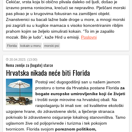
Čekićar, vrsta koja bi obično plivala daleko od ljudi, došao je
izravno prema roniocima, krećući se nepravilno. Pješčani morski
pas plivao je u krugovima fokusiran na zamišljeni objekt.
Znanstvenici su bacali lažne bale droge u more, a mnogi morski
psi zagrizli su u kuglice mamaca s visoko koncentriranim ribljim
prahom kojim se željelo simulirati kokain. “To im je zapalilo
mozak. Bilo je ludo”, kaže Hird u emisiji.
Poslovni
Florida
kokain u moru
morski psi
20.04.2023. (13:00)
Nema zemlje za (bogate) starce
Hrvatska nikada neće biti Florida
Postoji već dugogodišnji san u našem javnom
prostoru o tome da Hrvatska postane Florida
za
bogate europske umirovljenike koji će živjeti
i trošiti svoje mirovine na hrvatskoj obali. Na
raspolaganju bi imali sve: od kvalitetne ekološki
uzgojene hrane, do zdravstvene skrbi, a liječenje stranaca
pokrivalo bi zdravstveno osiguranje lokalnog stanovništva. Tamo
uglavnom žive od poljoprivrede i turizma i tek pokojom
tvornicom. Florida svojom
poreznom politikom,