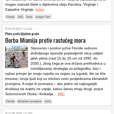
mogao izazvati štete u dijelovima obiju Karolina, Virginije i
Zapadne Virginije.
Index
Florida
SAD
šteta
uragan "Ian"
05.04.2017. (13:16)
Plima uzela ključeve grada
Borba Miamija protiv rastućeg mora
Stanovnici i poslovi južne Floride redovno
doživljavaju epizode poplavljenih ulica uslijed
jakih plima (rast 15 do 25 cm od 1992. do
2030.), zbog čega je ova država prethodnica u
osmišljavanju strategija za prilagodbu, kao i
važan primjer jer imaju najviše na svijetu za izgubiti, što se tiče
imovine i broja ljudi koji su izloženi ovim posljedicama klimatskih
promjena. A svijet ih promatra – ako jedno od najbogatijih
društava na svijetu ne uspije, kakvu šansu imaju drugi, poput
Solomonovih Otoka i Kiribatija…
BBC
Florida
klimatske promjene
more
12.06.2016. (17:05)