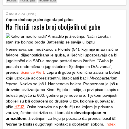
Florida
morski pas
regeneracija
05.08.2023. (16:00)
Vrijeme inkubacije je jako dugo, oko pet godina
Na Floridi raste broj oboljelih od gube
Neimenovanom muškarcu s Floride (54), koji nije imao rizične
faktore, dijagnosticirana je
guba
, a liječnici upozoravaju da bi
jugoistočni dio SAD-a mogao postati novo žarište. “Guba je
postala endemična u jugoistočnim Sjedinjenim Državama”,
prenosi
Science Alert
. Lepra ili guba je kronična zarazna bolest
koju uzrokuje acidorezistentni, štapićasti bacil
Mycobacterium
leprae
. Naziva se još i Hansenova bolest. Prepoznata je još u
drevnim civilizacijama Kine, Egipta i Indije, a prvi pisani zapis o
bolesti potječe iz 600. godine prije nove ere. Tijekom povijesti
oboljeli su bili odbačeni od društva u tzv. kolonije gubavaca”,
piše
HZJZ
. Osim boravka na području na kojem je prisutna
zaraza, čimbenici rizika su i kontakt s
devetopojasnim
armadilom
, životinjom za koju je poznato da prenosi bacil
M.
leprae
te bliski i dugotrajni kontakt s oboljelom sobom.
Index