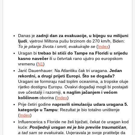
Danas je
zadnji dan za evakuacije, u bijegu su milijuni
ljudi
, vjetrovi Miltona pušu brzinom do 270 km/h, Biden:
To je pitanje života i smrti, evakuirajte se
(
Index
)
Uragan bi
trebao bi stići do Tampe na Floridi u srijedu
kasno navečer
ili u četvrtak rano ujutro po europskom
vremenu (
N1
)
Jarić Dauenhauer: Na Atlantiku čak tri uragana.
Jedan
rekordni, a drugi prijeti Europi. Što se događa?
Uragani se formiraju nad toplim oceanima, a tropske oluje
rijetko dostignu Europu. Ovakvi događaji mogli bi postajati
sve učestaliji i razorniji,
s naglim jačanjem i većom
količinom
oborina (
Index
)
Prije četiri godine
napravili simulaciju udara uragana 5.
kategorije u Tampu
: Rezultat je bio totalno uništenje
(
Index
)
Influencerica s Floride ne želi bježati, čekat će uragan kod
kuće:
Posljednji uragan mi je bio previše traumatičan
,
a tad sam se evakuirala
. Uvjeravala je svoje pratitelje da