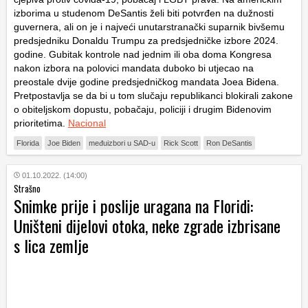
izborima u studenom DeSantis želi biti potvrđen na dužnosti
guvernera, ali on je i najveći unutarstranački suparnik bivšemu
predsjedniku Donaldu Trumpu za predsjedničke izbore 2024.
godine. Gubitak kontrole nad jednim ili oba doma Kongresa
nakon izbora na polovici mandata duboko bi utjecao na
preostale dvije godine predsjedničkog mandata Joea Bidena.
Pretpostavlja se da bi u tom slučaju republikanci blokirali zakone
o obiteljskom dopustu, pobačaju, policiji i drugim Bidenovim
prioritetima.
Nacional
Florida
Joe Biden
međuizbori u SAD-u
Rick Scott
Ron DeSantis
01.10.2022. (14:00)
Strašno
Snimke prije i poslije uragana na Floridi:
Uništeni dijelovi otoka, neke zgrade izbrisane
s lica zemlje