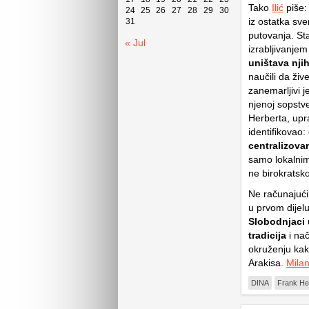
Tako
Ilić
piše:
24
25
26
27
28
29
30
iz ostatka sv
31
putovanja. St
« Jul
izrabljivanjem
uništava nji
naučili da živ
zanemarljivi j
njenoj sopstv
Herberta, upra
identifikovao:
centralizova
samo lokalnim
ne birokratsk
Ne računajući 
u prvom dijel
Slobodnjaci
tradicija
i nač
okruženju kak
Arakisa.
Milan
DINA
Frank He