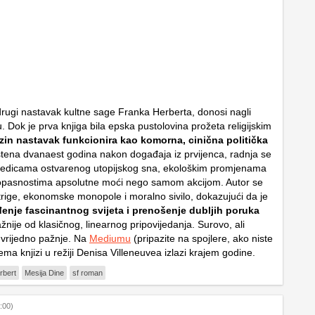
drugi nastavak kultne sage Franka Herberta, donosi nagli
. Dok je prva knjiga bila epska pustolovina prožeta religijskim
zin nastavak funkcionira kao komorna, cinična politička
tena dvanaest godina nakon događaja iz prvijenca, radnja se
ljedicama ostvarenog utopijskog sna, ekološkim promjenama
 opasnostima apsolutne moći nego samom akcijom. Autor se
ntrige, ekonomske monopole i moralno sivilo, dokazujući da je
enje fascinantnog svijeta i prenošenje dubljih poruka
žnije od klasičnog, linearnog pripovijedanja. Surovo, ali
o vrijedno pažnje. Na
Mediumu
(pripazite na spojlere, ako niste
ma knjizi u režiji Denisa Villeneuvea izlazi krajem godine.
rbert
Mesija Dine
sf roman
:00)