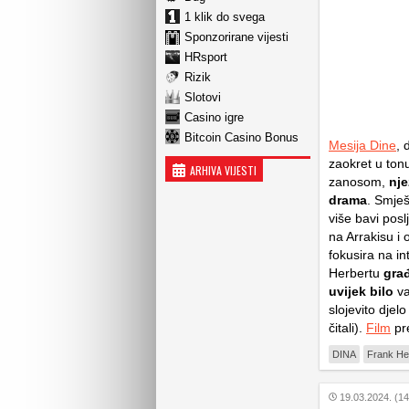
1 klik do svega
Sponzorirane vijesti
HRsport
Rizik
Slotovi
Casino igre
Bitcoin Casino Bonus
Mesija Dine
, 
zaokret u tonu
ARHIVA VIJESTI
zanosom,
nje
drama
. Smješ
više bavi pos
na Arrakisu i
fokusira na i
Herbertu
građ
uvijek bilo
va
slojevito djel
čitali).
Film
pre
DINA
Frank He
19.03.2024. (14