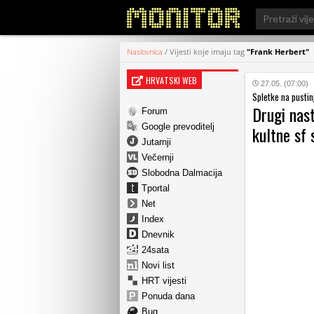
Search
for:
Naslovnica
/
Vijesti koje imaju tag
"Frank Herbert"
HRVATSKI WEB
27.05. (07:00)
Spletke na pusti
Drugi nast
Forum
Google prevoditelj
kultne sf 
Jutarnji
Večernji
Slobodna Dalmacija
Tportal
Net
Index
Dnevnik
24sata
Novi list
HRT vijesti
Ponuda dana
Bug