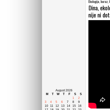
Ekologija, buraz, 
Dina, ekol
nije ni do
August 2026
M
T
W
T
F
S
S
1
2
3
4
5
6
7
8
9
10
11
12
13
14
15
16
17
18
19
20
21
22
23