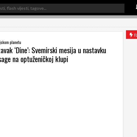
F
njskom planetu
avak ‘Dine’: Svemirski mesija u nastavku
sage na optuženičkoj klupi