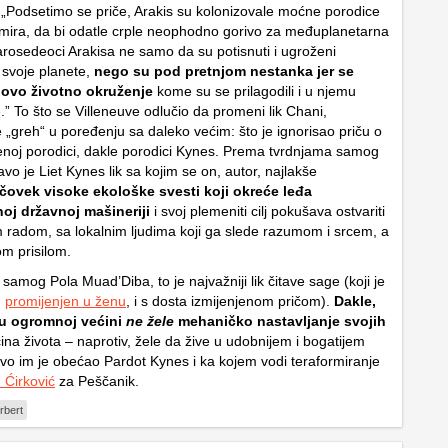
 „Podsetimo se priče, Arakis su kolonizovale moćne porodice
emira, da bi odatle crple neophodno gorivo za međuplanetarna
arosedeoci Arakisa ne samo da su potisnuti i ugroženi
 svoje planete,
nego su pod pretnjom nestanka jer se
hovo životno okruženje
kome su se prilagodili i u njemu
e.” To što se Villeneuve odlučio da promeni lik Chani,
e „greh“ u poređenju sa daleko većim: što je ignorisao priču o
enoj porodici, dakle porodici Kynes. Prema tvrdnjama samog
vo je Liet Kynes lik sa kojim se on, autor, najlakše
čovek visoke ekološke svesti koji okreće leđa
noj državnoj mašineriji
i svoj plemeniti cilj pokušava ostvariti
 radom, sa lokalnim ljudima koji ga slede razumom i srcem, a
om prisilom.
samog Pola Muad’Diba, to je najvažniji lik čitave sage (koji je
u
promijenjen u ženu
, i s dosta izmijenjenom pričom).
Dakle,
 u ogromnoj većini
ne žele
mehaničko nastavljanje svojih
ina života – naprotiv, žele da žive u udobnijem i bogatijem
vo im je obećao Pardot Kynes i ka kojem vodi teraformiranje
 Ćirković
za Peščanik.
rbert