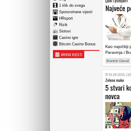
Ljudi i psihijatri
Najveće p
1 klik do svega
Sponzorirane vijesti
HRsport
Rizik
Slotovi
Casino igre
Bitcoin Casino Bonus
Kao najočitiji
Paravinja i Br
ARHIVA VIJESTI
Branimir Glavaš
01.06.2015. (10
Zelene muke
5 stvari k
novca