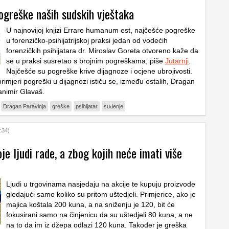
ogreške naših sudskih vještaka
U najnovijoj knjizi
Errare humanum est, najčešće pogreške
u forenzičko-psihijatrijskoj praksi
jedan od vodećih
forenzičkih psihijatara dr. Miroslav Goreta otvoreno kaže da
se u praksi susretao s brojnim pogreškama, piše
Jutarnji
.
Najčešće su pogreške krive dijagnoze i ocjene ubrojivosti.
 primjeri pogreški u dijagnozi ističu se, između ostalih, Dragan
animir Glavaš.
Dragan Paravinja
greške
psihijatar
suđenje
:34)
oje ljudi rade, a zbog kojih neće imati više
Ljudi u trgovinama nasjedaju na akcije te kupuju proizvode
gledajući samo koliko su pritom uštedjeli. Primjerice, ako je
majica koštala 200 kuna, a na sniženju je 120, bit će
fokusirani samo na činjenicu da su uštedjeli 80 kuna, a ne
na to da im iz džepa odlazi 120 kuna. Također je greška