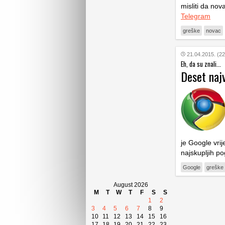
misliti da nov
Telegram
greške
novac
21.04.2015. (22
Eh, da su znali...
Deset najv
je Google vri
najskupljih p
Google
greške
August 2026
M
T
W
T
F
S
S
1
2
3
4
5
6
7
8
9
10
11
12
13
14
15
16
17
18
19
20
21
22
23