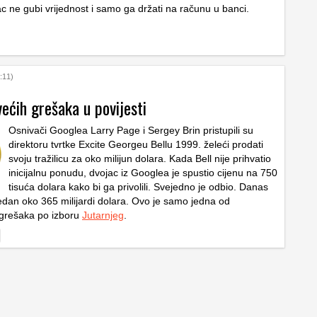
ac ne gubi vrijednost i samo ga držati na računu u banci.
:11)
ećih grešaka u povijesti
Osnivači Googlea Larry Page i Sergey Brin pristupili su
direktoru tvrtke Excite Georgeu Bellu 1999. želeći prodati
svoju tražilicu za oko milijun dolara. Kada Bell nije prihvatio
inicijalnu ponudu, dvojac iz Googlea je spustio cijenu na 750
tisuća dolara kako bi ga privolili. Svejedno je odbio. Danas
jedan oko 365 milijardi dolara. Ovo je samo jedna od
ogrešaka po izboru
Jutarnjeg
.