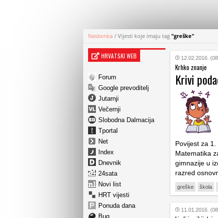
Naslovnica
/
Vijesti koje imaju tag
"greške"
HRVATSKI WEB
12.02.2016. (08
Krhko znanje
Krivi poda
Forum
Google prevoditelj
Jutarnji
Večernji
Slobodna Dalmacija
Tportal
Net
Povijest za 1.
Index
Matematika za
Dnevnik
gimnazije u i
razred osnovn
24sata
Novi list
greške
škola
HRT vijesti
Ponuda dana
11.01.2016. (08
Bug