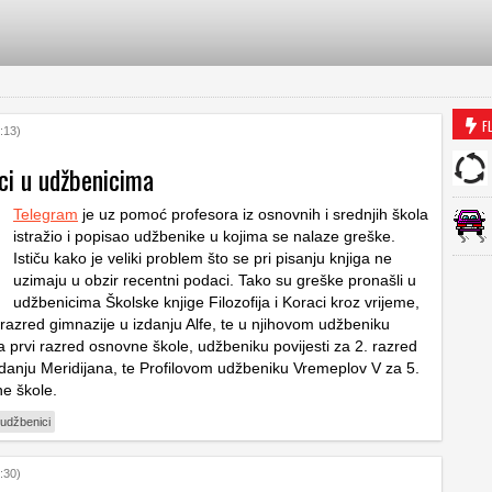
F
:13)
ci u udžbenicima
Telegram
je uz pomoć profesora iz osnovnih i srednjih škola
istražio i popisao udžbenike u kojima se nalaze greške.
Ističu kako je veliki problem što se pri pisanju knjiga ne
uzimaju u obzir recentni podaci. Tako su greške pronašli u
udžbenicima Školske knjige Filozofija i Koraci kroz vrijeme,
 razred gimnazije u izdanju Alfe, te u njihovom udžbeniku
 prvi razred osnovne škole, udžbeniku povijesti za 2. razred
zdanju Meridijana, te Profilovom udžbeniku Vremeplov V za 5.
e škole.
udžbenici
:30)