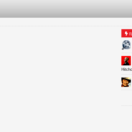
F
Hitch