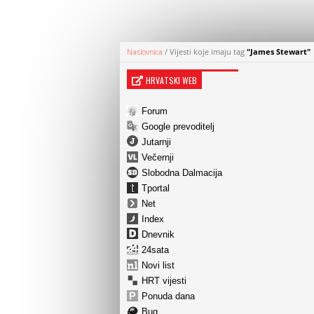
Naslovnica
/
Vijesti koje imaju tag
"James Stewart"
HRVATSKI WEB
Forum
Google prevoditelj
Jutarnji
Večernji
Slobodna Dalmacija
Tportal
Net
Index
Dnevnik
24sata
Novi list
HRT vijesti
Ponuda dana
Bug