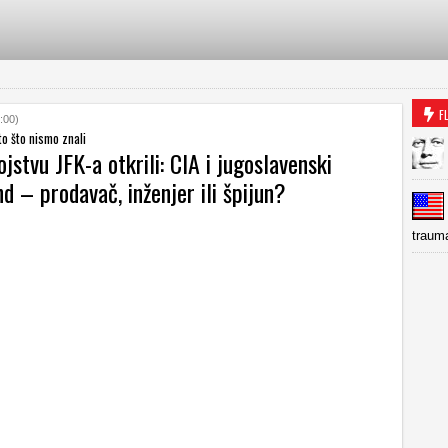
F
:00)
to što nismo znali
ojstvu JFK-a otkrili: CIA i jugoslavenski
 – prodavač, inženjer ili špijun?
trauma