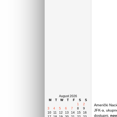
August 2026
M
T
W
T
F
S
S
1
2
Američki Naci
3
4
5
6
7
8
9
JFK-a, ukupno
10
11
12
13
14
15
16
dostupni,
nov
17
18
19
20
21
22
23