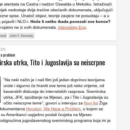
je atentata na Castra i nadzor Oswalda u Meksiku. Istraživači
vijek nedostaje dvije trećine obećanih dokumenata, uključujući
ezne spise. Unatoč objavi, teorije zavjere ne posustaju – a u
 pojavili i NLO-i.
Hoće li netko ikada povezati sve konce?
vjerojatno ne iz ovih dokumenata.
Interesting Eng
.
enti
John F. Kennedy
:27)
 a problem
irska utrka, Tito i Jugoslavija su neiscrpne
“Na neki način je i naš film još jedan doprinos teorijama
urote i sigurno će hraniti ove teme još neko vrijeme, od
kavanskih diskusija do internetskih rasprava. Svemirska
utrka, JFK, spuštanje na Mjesec, pa i Tito i Jugoslavija su
očito neiscrpne teme”, govori u intervjuu za
Novi list
Žiga
j dokumentarca
Houston, We Have a Problem
, u kojem se
a su Amerikanci uspješno poslali čovjeka na Mjesec
dostignućima jugoslavenskog svemirskog programa koja im je