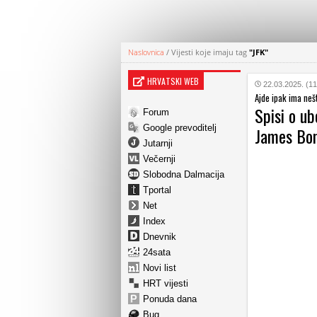
Naslovnica
/
Vijesti koje imaju tag
"JFK"
HRVATSKI WEB
22.03.2025. (11
Ajde ipak ima neš
Spisi o ub
Forum
Google prevoditelj
James Bond
Jutarnji
Večernji
Slobodna Dalmacija
Tportal
Net
Index
Dnevnik
24sata
Novi list
HRT vijesti
Ponuda dana
Bug