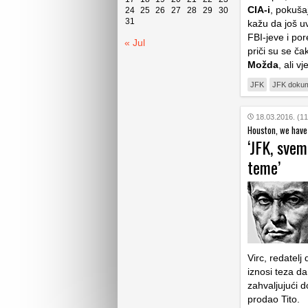
CIA-i
, pokuša
24
25
26
27
28
29
30
31
kažu da još u
FBI-jeve i por
« Jul
priči su se čak
Možda
, ali 
JFK
JFK dokum
18.03.2016. (11
Houston, we have
‘JFK, svem
teme’
Virc, redatel
iznosi teza d
zahvaljujući 
prodao Tito.