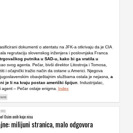
sificirani dokumenti o atentatu na JFK-a otkrivaju da je CIA
ala regrutaciju slovenskog inženjera i poslovnjaka Franca
trgovačkog putnika u SAD-u, kako bi ga vratila u
ao svog agenta. Pečar, bivši direktor Litostroja i Tomosa,
titi i očajnički tražio način da ostane u Americi. Njegova
jugoslavenskim obavještajnim službama ostala je nejasna,
a
ni je li na kraju postao američki špijun
. Industrijalac,
jni agent – Pečar ostaje enigma.
Index
enti
:00)
ne! Osim onih koje nisu
jne: milijuni stranica, malo odgovora