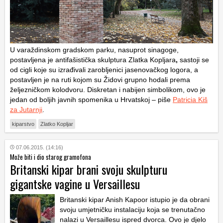
U varaždinskom gradskom parku, nasuprot sinagoge,
postavljena je antifašistička skulptura Zlatka Kopljara
,
sastoji se
od cigli koje su izrađivali zarobljenici jasenovačkog logora, a
postavljen je na ruti kojom su Židovi grupno hodali prema
željezničkom kolodvoru. Diskretan i nabijen simbolikom, ovo je
jedan od boljih javnih spomenika u Hrvatskoj – piše
Patricia Kiš
za Jutarnji
.
kiparstvo
Zlatko Kopljar
07.06.2015. (14:16)
Može biti i dio starog gramofona
Britanski kipar brani svoju skulpturu
gigantske vagine u Versaillesu
Britanski kipar Anish Kapoor istupio je da obrani
svoju umjetničku instalaciju koja se trenutačno
nalazi u Versaillesu ispred dvorca. Ovo je djelo