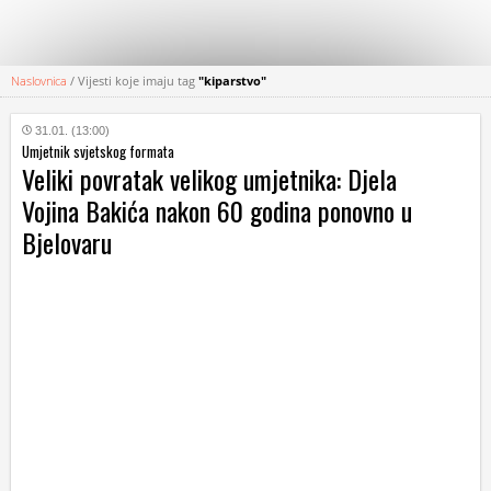
Naslovnica
/
Vijesti koje imaju tag
"kiparstvo"
KATEGORIJE
31.01. (13:00)
Umjetnik svjetskog formata
HRVATSKI
Veliki povratak velikog umjetnika: Djela
WEB
Vojina Bakića nakon 60 godina ponovno u
Bjelovaru