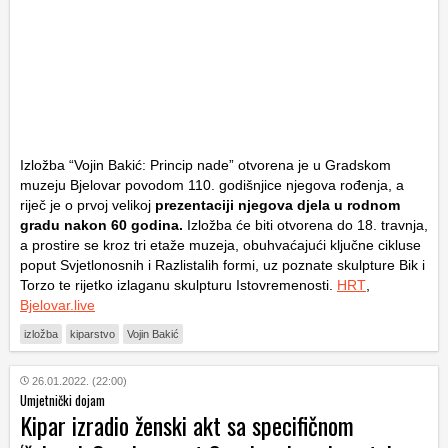
Izložba “Vojin Bakić: Princip nade” otvorena je u Gradskom
muzeju Bjelovar povodom 110. godišnjice njegova rođenja, a
riječ je o prvoj velikoj
prezentaciji njegova djela u rodnom
gradu nakon 60 godina.
Izložba će biti otvorena do 18. travnja,
a prostire se kroz tri etaže muzeja, obuhvaćajući ključne cikluse
poput Svjetlonosnih i Razlistalih formi, uz poznate skulpture Bik i
Torzo te rijetko izlaganu skulpturu Istovremenosti.
HRT
,
Bjelovar.live
izložba
kiparstvo
Vojin Bakić
26.01.2022. (22:00)
Umjetnički dojam
Kipar izradio ženski akt sa specifičnom