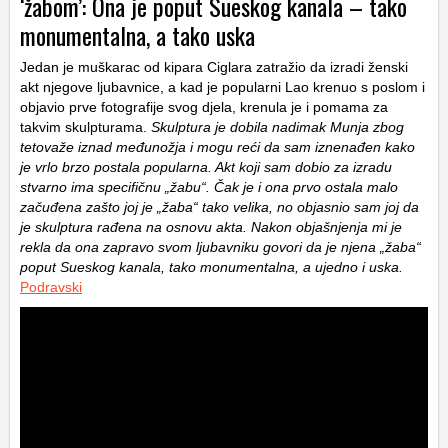
‘žabom’: Ona je poput Sueskog kanala – tako
monumentalna, a tako uska
Jedan je muškarac od kipara Ciglara zatražio da izradi ženski
akt njegove ljubavnice, a kad je popularni Lao krenuo s poslom i
objavio prve fotografije svog djela, krenula je i pomama za
takvim skulpturama.
Skulptura je dobila nadimak Munja zbog
tetovaže iznad međunožja i mogu reći da sam iznenađen kako
je vrlo brzo postala popularna. Akt koji sam dobio za izradu
stvarno ima specifičnu „žabu“. Čak je i ona prvo ostala malo
začuđena zašto joj je „žaba“ tako velika, no objasnio sam joj da
je skulptura rađena na osnovu akta. Nakon objašnjenja mi je
rekla da ona zapravo svom ljubavniku govori da je njena „žaba“
poput Sueskog kanala, tako monumentalna, a ujedno i uska.
Podravski