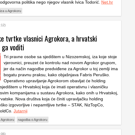
 odgovorna politika nego njegov vlasnik Ivica Todorić.
Net.hr
iza u Agrokoru
:12)
 tvrtke vlasnici Agrokora, a hrvatski
 ga voditi
Tri pravne osobe sa sjedištem u Nizozemskoj, iza koje stoje
vjerovnici, preuzet će kontrolu nad novom Agrokor grupom,
jer da način nagodbe predviđene za Agrokor u toj zemlji ima
bogatu pravnu praksu, kako objašnjava Fabris Peruško.
Operativno upravljanje Agrokorom obavljat će holding
jedištem u Hrvatskoj koja će imati operativnu i vlasničku
 svim kompanijama u sustavu Agrokora, kako onih u Hrvatskoj,
rvatske. Nova društva koja će činiti upravljačku holding
eško izgovorljive i nepamtljive tvrtke – STAK, NizTopCo,
HoldCo.
Jutarnji
u Agrokoru
nagodba o Agrokoru
:06)