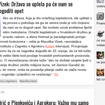
izek: Država se uplela pa će nam se
stotin
ogoditi opet
Ako se država, koja je dio ortačkog kapitalizma, ide uplitati u
taj proces u pokušaju da ga se sanira onda je vrlo izvjesno
Financ
da nam se to dogodi opet. Ne možete uzrok problema liječiti
istim metodama. Ortački kapitalizam u hrvatskom društvu je
izrazito raširen, a afera Hotmail je paradigmatski primjer
će mo
rnosti funkcionira – rekla je Maruška Vizek, ravnateljica
metara
stituta u Zagrebu o Agrokoru (
video
intervjua). Procjenjuje
esno da će se nagodba dogoditi do 10. srpnja, da će biti tužbi,
iti velike štete kod prodaje hrvatskih prehrambenih proizvoda
tu. O neuvažavanju struke kaže “ako ne slušate savjete ljudi u
ne pos
vanje društvo uložilo milijune kuna, od Jasnice Garašić do
a, do mene, onda se postavlja pitanje zašto se ulaže novac
 sugestije i prijedlozi ne uvažavaju”.
N1
biti i
riza u Agrokoru
Maruška Vizek
:36)
rić o Plenkoviću i Agrokoru: Važno mu samo