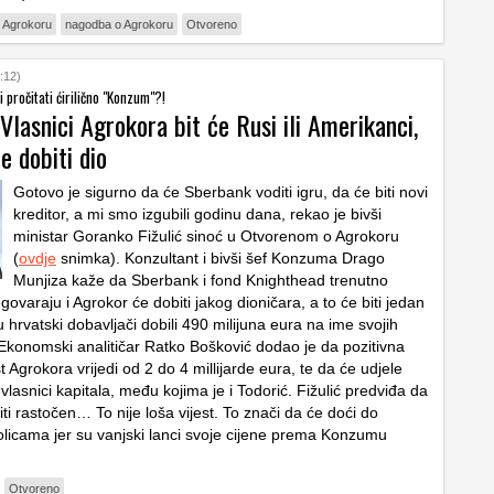
u Agrokoru
nagodba o Agrokoru
Otvoreno
:12)
i pročitati ćirilično "Konzum"?!
Vlasnici Agrokora bit će Rusi ili Amerikanci,
će dobiti dio
Gotovo je sigurno da će Sberbank voditi igru, da će biti novi
kreditor, a mi smo izgubili godinu dana, rekao je bivši
ministar Goranko Fižulić sinoć u Otvorenom o Agrokoru
(
ovdje
snimka). Konzultant i bivši šef Konzuma Drago
Munjiza kaže da Sberbank i fond Knighthead trenutno
govaraju i Agrokor će dobiti jakog dioničara, a to će biti jedan
u hrvatski dobavljači dobili 490 milijuna eura na ime svojih
 Ekonomski analitičar Ratko Bošković dodao je da pozitivna
t Agrokora vrijedi od 2 do 4 millijarde eura, te da će udjele
i vlasnici kapitala, među kojima je i Todorić. Fižulić predviđa da
i rastočen… To nije loša vijest. To znači da će doći do
olicama jer su vanjski lanci svoje cijene prema Konzumu
Otvoreno