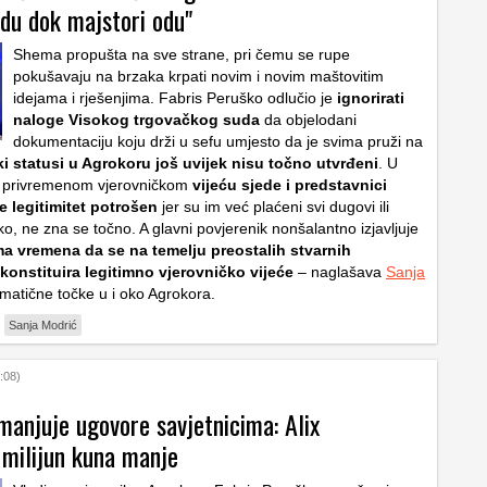
odu dok majstori odu"
Shema propušta na sve strane, pri čemu se rupe
pokušavaju na brzaka krpati novim i novim maštovitim
idejama i rješenjima. Fabris Peruško odlučio je
ignorirati
naloge Visokog trgovačkog suda
da objelodani
dokumentaciju koju drži u sefu umjesto da je svima pruži na
ki statusi u Agrokoru još uvijek nisu točno utvrđeni
. U
 privremenom vjerovničkom
vijeću sjede i predstavnici
je legitimitet potrošen
jer su im već plaćeni svi dugovi ili
liko, ne zna se točno. A glavni povjerenik nonšalantno izjavljuje
a vremena da se na temelju preostalih stvarnih
konstituira legitimno vjerovničko vijeće
– naglašava
Sanja
matične točke u i oko Agrokora.
Sanja Modrić
:08)
manjuje ugovore savjetnicima: Alix
 milijun kuna manje