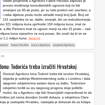
Vladin povjerenik u Agrokoru Fabris Peruško započeo je
proces revidiranja konzultantskih ugovora koji će biti
smanjeni za 30-ak posto, jer su neki poslovi već završeni, a
i neke dijelove posla može odraditi manji broj ljudi. Broj od
141 savjetnika će se, dakle, smanjiti, tim za restrukturiranje,
upno 321 milijuna kuna uprihodio 159 milijuna kuna, imat će
, a Alix Partners imat će ugovor manji za oko 15 posto – sad
milijuna kuna mjesečno za svoj posao, što znači da bi im se
ko 1,1 milijun kuna.
Večernji
Partners
Fabris Peruško
kriza u Agrokoru
savjetnici Agrokora
:16)
onu: Todorića treba izručiti Hrvatskoj
Osnivač Agrokora Ivica Todorić treba biti izručen Hrvatskoj,
objavila je sutkinja Westminsterskog suda u Londonu i dala
njegovim odvjetnicima sedam dana za žalbu. Todorićevi
odvjetnici tvrdili su iza njegovog progona stoje politički
motivi, da u Agrokoru nije bilo financijskih nepravilnosti te da
tništvo još nema dovoljno čvrstih dokaza, a odvjetnica Clare
oja je zastupala Hrvatsku, nastojala je dokazati da za kolaps