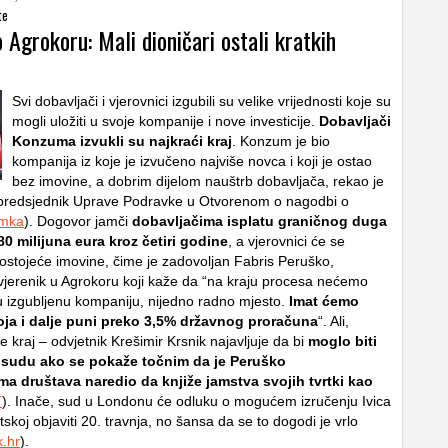
te
Agrokoru: Mali dioničari ostali kratkih
Svi dobavljači i vjerovnici izgubili su velike vrijednosti koje su
mogli uložiti u svoje kompanije i nove investicije.
Dobavljači
Konzuma izvukli su najkraći kraj
. Konzum je bio
kompanija iz koje je izvučeno najviše novca i koji je ostao
bez imovine, a dobrim dijelom nauštrb dobavljača, rekao je
 predsjednik Uprave Podravke u Otvorenom o nagodbi o
imka
). Dogovor jamči
dobavljačima isplatu graničnog duga
0 milijuna eura kroz četiri godine
, a vjerovnici će se
 postojeće imovine, čime je zadovoljan Fabris Peruško,
vjerenik u Agrokoru koji kaže da “na kraju procesa nećemo
nu izgubljenu kompaniju, nijedno radno mjesto.
Imat ćemo
ja i dalje puni preko 3,5% državnog proračuna
“. Ali,
 kraj – odvjetnik Krešimir Krsnik najavljuje da bi
moglo biti
sudu ako se pokaže točnim da je Peruško
ma društava naredio da knjiže jamstva svojih tvrtki kao
T
). Inače, sud u Londonu će odluku o mogućem izručenju Ivica
skoj objaviti 20. travnja, no šansa da se to dogodi je vrlo
.hr
).