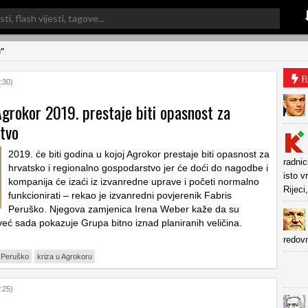
u"
F
:30)
Agrokor 2019. prestaje biti opasnost za
tvo
2019. će biti godina u kojoj Agrokor prestaje biti opasnost za
radni
hrvatsko i regionalno gospodarstvo jer će doći do nagodbe i
isto 
kompanija će izaći iz izvanredne uprave i početi normalno
Rijeci
funkcionirati – rekao je izvanredni povjerenik Fabris
Peruško. Njegova zamjenica Irena Weber kaže da su
 već sada pokazuje Grupa bitno iznad planiranih veličina.
redovn
 Peruško
kriza u Agrokoru
:25)