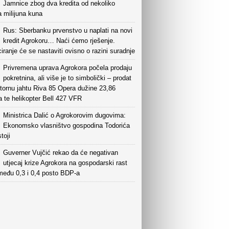
Jamnice zbog dva kredita od nekoliko
a milijuna kuna
Rus: Sberbanku prvenstvo u naplati na novi
kredit Agrokoru… Naći ćemo rješenje.
iranje će se nastaviti ovisno o razini suradnje
Privremena uprava Agrokora počela prodaju
pokretnina, ali više je to simbolički – prodat
tornu jahtu Riva 85 Opera dužine 23,86
 te helikopter Bell 427 VFR
Ministrica Dalić o Agrokorovim dugovima:
Ekonomsko vlasništvo gospodina Todorića
toji
Guverner Vujčić rekao da će negativan
utjecaj krize Agrokora na gospodarski rast
zmeđu 0,3 i 0,4 posto BDP-a