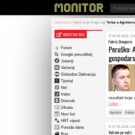
Search
for:
Naslovnica
/
Vijesti koje imaju tag
"kriza u Agrokor
HRVATSKI WEB
26.09.2018. (23
Fabris Dangeris
Peruško: 
Forum
Google prevoditelj
gospodars
Jutarnji
Večernji
Slobodna Dalmacija
Tportal
Net
Index
rezultati koje
Dnevnik
Lider
…
24sata
Agrokor
Fabris
Novi list
HRT vijesti
27.05.2018. (13
Ponuda dana
Vatrom po vatri
Bug