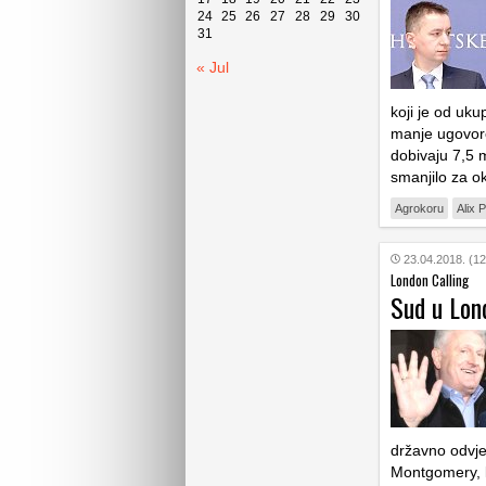
24
25
26
27
28
29
30
31
« Jul
koji je od uk
manje ugovore
dobivaju 7,5 
smanjilo za o
Agrokoru
Alix 
23.04.2018. (12
London Calling
Sud u Lond
državno odvje
Montgomery, k