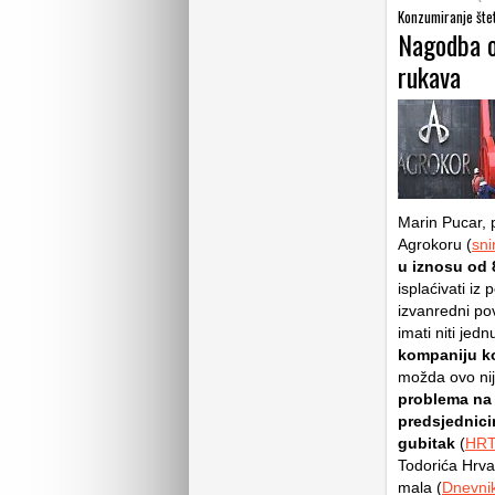
Konzumiranje šte
Nagodba o 
rukava
Marin Pucar,
Agrokoru (
sn
u iznosu od 8
isplaćivati iz
izvanredni po
imati niti jed
kompaniju ko
možda ovo nije
problema na 
predsjednici
gubitak
(
HR
Todorića Hrvat
mala (
Dnevnik