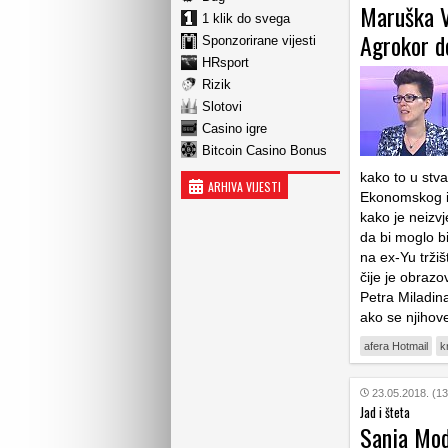
Maruška V
1 klik do svega
Agrokor d
Sponzorirane vijesti
HRsport
Rizik
Slotovi
Casino igre
Bitcoin Casino Bonus
kako to u stva
ARHIVA VIJESTI
Ekonomskog in
kako je neizvj
da bi moglo b
na ex-Yu tržiš
čije je obrazo
Petra Miladin
ako se njihove
afera Hotmail
k
23.05.2018. (13
Jad i šteta
Sanja Mod