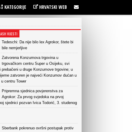
KATEGORIJE
HRVATSKI WEB
LASH VIJESTI
Tedeschi: Da nije bilo lex Agrokor, štete bi
bile nemjerljive
Zatvorena Konzumova trgovina u
trgovačkom centru Super u Osijeku, svi
ci prebačeni u druge Konzumove trgovine; u
vrijeme zatvoren je najveći Konzumov dućan u
, u centru Tower
Pripremna sjednica povjerenstva za
Agrokor: Za prvog svjedoka na prvoj
oj sjednici pozvan Ivica Todorić, 3. studenog
Sberbank pokrenuo ovršni postupak protiv