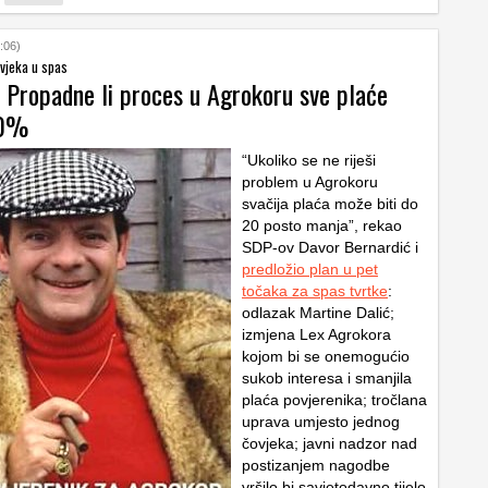
:06)
vjeka u spas
: Propadne li proces u Agrokoru sve plaće
20%
“Ukoliko se ne riješi
problem u Agrokoru
svačija plaća može biti do
20 posto manja”, rekao
SDP-ov Davor Bernardić i
predložio plan u pet
točaka za spas tvrtke
:
odlazak Martine Dalić;
izmjena Lex Agrokora
kojom bi se onemogućio
sukob interesa i smanjila
plaća povjerenika; tročlana
uprava umjesto jednog
čovjeka; javni nadzor nad
postizanjem nagodbe
vršilo bi savjetodavno tijelo