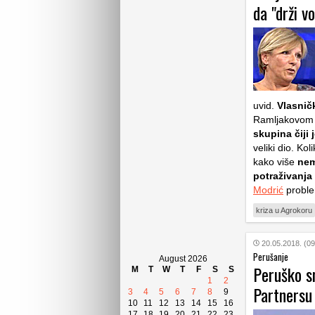
da "drži v
uvid.
Vlasnič
Ramljakovom
skupina čiji 
veliki dio. Ko
kako više
nem
potraživanja 
Modrić
proble
kriza u Agrokoru
20.05.2018. (09
Perušanje
August 2026
Peruško s
M
T
W
T
F
S
S
1
2
Partnersu
3
4
5
6
7
8
9
10
11
12
13
14
15
16
17
18
19
20
21
22
23