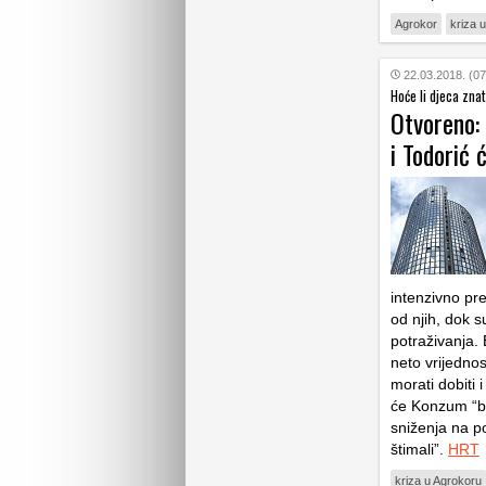
Agrokor
kriza 
22.03.2018. (07
Hoće li djeca znat
Otvoreno: 
i Todorić 
intenzivno pre
od njih, dok s
potraživanja.
neto vrijednos
morati dobiti 
će Konzum “bit
sniženja na p
štimali”.
HRT
kriza u Agrokoru