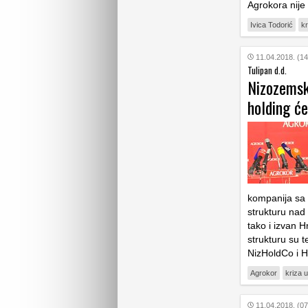
Agrokora nije
Ivica Todorić
kr
11.04.2018. (14
Tulipan d.d.
Nizozemske
holding će
kompanija sa s
strukturu nad
tako i izvan H
strukturu su t
NizHoldCo i 
Agrokor
kriza 
11.04.2018. (07