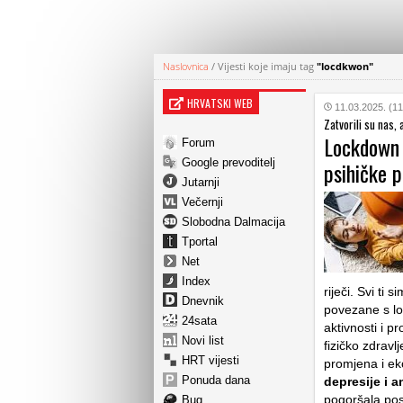
Naslovnica
/
Vijesti koje imaju tag
"locdkwon"
HRVATSKI WEB
11.03.2025. (11
Zatvorili su nas, a
Lockdown 
Forum
Google prevoditelj
psihičke p
Jutarnji
Večernji
Slobodna Dalmacija
Tportal
Net
Index
riječi. Svi ti
Dnevnik
povezane s l
24sata
aktivnosti i 
Novi list
fizičko zdravl
HRT vijesti
promjena i 
Ponuda dana
depresije i 
pogoršala pos
Bug