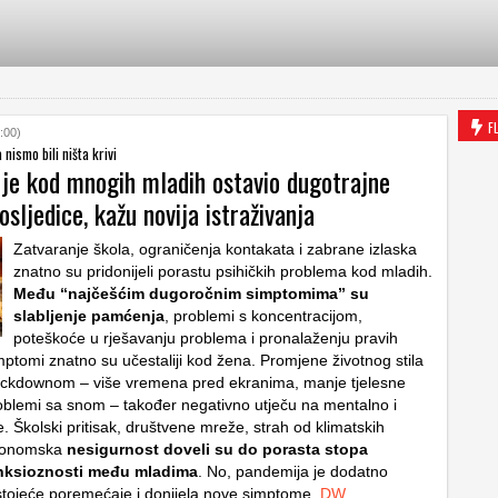
F
:00)
 nismo bili ništa krivi
je kod mnogih mladih ostavio dugotrajne
osljedice, kažu novija istraživanja
Zatvaranje škola, ograničenja kontakata i zabrane izlaska
znatno su pridonijeli porastu psihičkih problema kod mladih.
Među “najčešćim dugoročnim simptomima” su
slabljenje pamćenja
, problemi s koncentracijom,
poteškoće u rješavanju problema i pronalaženju pravih
 simptomi znatno su učestaliji kod žena. Promjene životnog stila
ockdownom – više vremena pred ekranima, manje tjelesne
problemi sa snom – također negativno utječu na mentalno i
je. Školski pritisak, društvene mreže, strah od klimatskih
ekonomska
nesigurnost doveli su do porasta stopa
anksioznosti među mladima
. No, pandemija je dodatno
tojeće poremećaje i donijela nove simptome.
DW