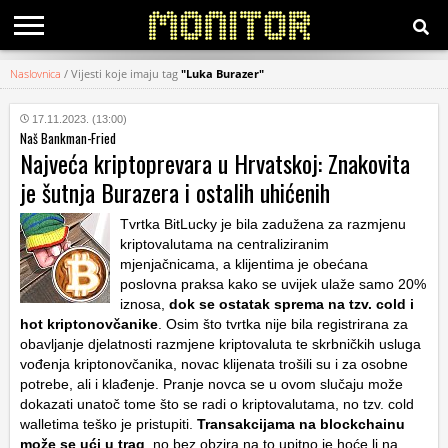
Naslovnica
/
Vijesti koje imaju tag
"Luka Burazer"
KATEGORIJE
17.11.2023. (13:00)
Naš Bankman-Fried
HRVATSKI
Najveća kriptoprevara u Hrvatskoj: Znakovita
WEB
je šutnja Burazera i ostalih uhićenih
Tvrtka BitLucky je bila zadužena za razmjenu
kriptovalutama na centraliziranim
mjenjačnicama, a klijentima je obećana
poslovna praksa kako se uvijek ulaže samo 20%
iznosa,
dok se ostatak sprema na tzv. cold i
hot kriptonovčanike
. Osim što tvrtka nije bila registrirana za
obavljanje djelatnosti razmjene kriptovaluta te skrbničkih usluga
vođenja kriptonovčanika, novac klijenata trošili su i za osobne
potrebe, ali i klađenje. Pranje novca se u ovom slučaju može
dokazati unatoč tome što se radi o kriptovalutama, no tzv. cold
walletima teško je pristupiti.
Transakcijama na blockchainu
može se ući u trag
, no bez obzira na to upitno je hoće li na