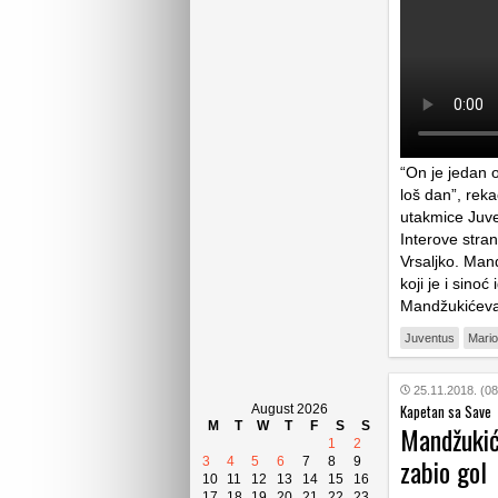
“On je jedan o
loš dan”, rek
utakmice Juve
Interove stran
Vrsaljko. Man
koji je i sinoć
Mandžukićeva
Juventus
Mari
25.11.2018. (08
Kapetan sa Save
August 2026
M
T
W
T
F
S
S
Mandžukić
1
2
zabio gol
3
4
5
6
7
8
9
10
11
12
13
14
15
16
17
18
19
20
21
22
23