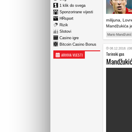
1 klik do svega
Sponzorirane vijesti
HRsport
milijuna, Lovre
Rizik
Mandžukića j
Slotovi
Mario Mandžukić
Casino igre
Bitcoin Casino Bonus
08.12.2018. (08
Torinski gas
ARHIVA VIJESTI
Mandžukić 