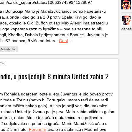
er.com/calcio_square/status/1066397439941328897
 i Bonuccija Mario je Mandžukić sinoć ponio kapetansku
a, a onda i dao gol za 2:0 protiv Spala. Prvi gol dao je
ače, otkako je Gigi Buffon otišao Max Allegri ima strategiju
 uloge kapetana raznim igračima – ove su sezone to bili
današ
zagli, Khedira, Dybala i prijespomenuti Bonucci. Juventus je
ici s 37 bodova, 9 više od Intera.
Goal
…
o Mandžukić
:52)
odio, u posljednjih 8 minuta United zabio 2
m Ronalda udarcem lopte u letu Juventus je bio poveo protiv
iteda u Torinu (netko bi Portugalcu morao reći da ne radi
njem mišića nakon gola), a i bio je bolji veći dio utakmice.
0 minuta United je živnuo pa je prvo Mata zabio odličnim golom
udarca, nakon što je tek ušao u utakmicu, a u prtljavom
:2 sudjelovalo su petorica igrača. Mario Mandžukić ušao u
rao 2-3 minute.
Forum.hr
analizira utakmicu i Mourinhovu