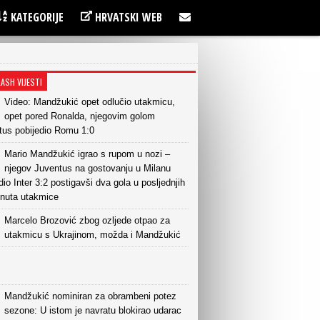
KATEGORIJE
HRVATSKI WEB
LASH VIJESTI
Video: Mandžukić opet odlučio utakmicu,
opet pored Ronalda, njegovim golom
tus pobijedio Romu 1:0
Mario Mandžukić igrao s rupom u nozi –
njegov Juventus na gostovanju u Milanu
dio Inter 3:2 postigavši dva gola u posljednjih
inuta utakmice
Marcelo Brozović zbog ozljede otpao za
utakmicu s Ukrajinom, možda i Mandžukić
Mandžukić nominiran za obrambeni potez
sezone: U istom je navratu blokirao udarac