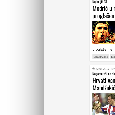
Najboljih 18
Modrić u 
proglašen
proglašen je 
Liga prvaka
Ma
22.05.2017. (07
Nogometaši na sl
Hrvati van
Mandžukić