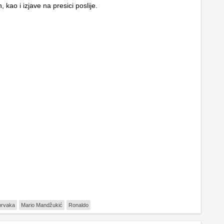
, kao i izjave na presici poslije.
prvaka
Mario Mandžukić
Ronaldo