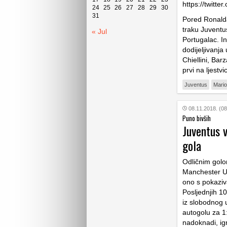
https://twitt
24
25
26
27
28
29
30
31
Pored Ronalda
traku Juventus
« Jul
Portugalac. In
dodijeljivanja
Chiellini, Bar
prvi na ljestv
Juventus
Mari
08.11.2018. (08
Puno bivših
Juventus v
gola
Odličnim golo
Manchester Un
ono s pokaziva
Posljednjih 1
iz slobodnog 
autogolu za 1
nadoknadi, ig