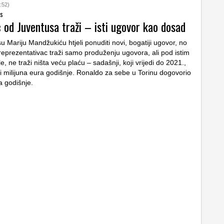
:52)
os
 od Juventusa traži – isti ugovor kao dosad
 Mariju Mandžukiću htjeli ponuditi novi, bogatiji ugovor, no
 reprezentativac traži samo produženju ugovora, ali pod istim
e, ne traži ništa veću plaću – sadašnji, koji vrijedi do 2021.,
ri milijuna eura godišnje. Ronaldo za sebe u Torinu dogovorio
a godišnje.