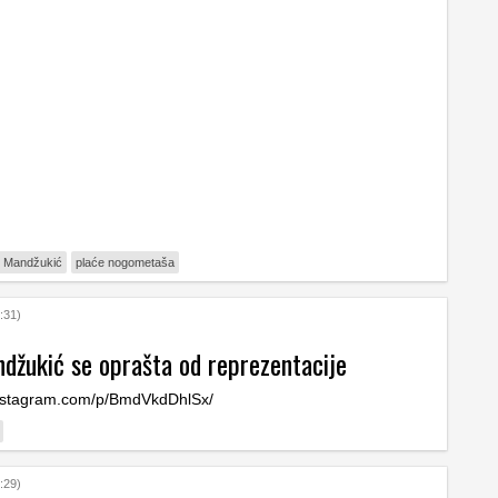
o Mandžukić
plaće nogometaša
:31)
džukić se oprašta od reprezentacije
instagram.com/p/BmdVkdDhlSx/
:29)