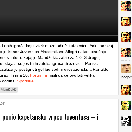
d onih igrača koji uvijek može odlučiti utakmicu, čak i na svoj
ao je trener Juventusa Massimiliano Allegri nakon sinoćnje
ntus-Inter u kojoj je Mandžukić zabio za 1:0. S druge,
e, stajala su još tri hrvatska igrača Brozović – Perišić –
džukiću je postignuti gol bio sedmi ovosezonski, a Ronaldo,
 igrao, ih ima 10.
Forum.hr
misli da će ovo biti velika
nogom
 godina.
Sportske
…
o Mandžukić
:39)
 ponio kapetansku vrpcu Juventusa – i