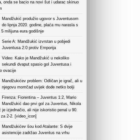
, onda se bacio na novi šut i udarac skinuo
m
Mandžukić produžio ugovor s Juventusom
do lipnja 2020. godine, plaća mu narasla s
 5 milijuna eura godišnje
Serie A: Mandžukić izvrstan u pobjedi
Juventusa 2:0 protiv Emporija
Video: Kako je Mandžukić u nekoliko
sekundi dvaput spasio gol Juventusa i
o ovacije
Mandžukićev problem: Odličan je igrač, ali u
njegovu momčad uvijek dođe netko bolji
Firenza: Fiorentina – Juventus 1:2, Mario
Mandžukić dao prvi gol za Juventus, Nikola
ć je izjednačio, ali nije iskoristio penal u 90.
 za 2-2. [video_icon]
Mandžukićev šou kod Atalante: S dvije
asistencije zadržao Juventus na vrhu