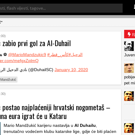
ć"
F
:00)
zabio prvi gol za Al-Duhail
🎥 | هدف ⚽️
@MarioMandzukic9
#كأس_قطر
#الدحيل
Juven
tter.com/mefgxZplmQ
— نادي الدحيل الرياضي (@DuhailSC)
January 10, 2020
pobije
 Mandžukić
pet m
:30)
 postao najplaćeniji hrvatski nogometaš –
una eura igrat će u Kataru
Mario Mandžukić karijeru nastavlja u
Al Duhailu
,
trenutačno vodećem klubu katarske lige, gdje će biti plaćen