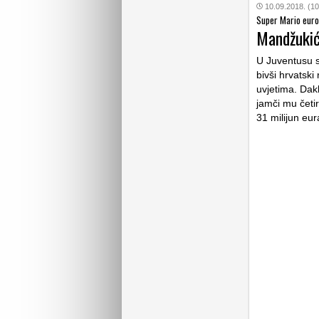
10.09.2018. (10
Super Mario eur
Mandžukić
U Juventusu su
bivši hrvatski
uvjetima. Dakl
jamči mu četi
31 milijun eur