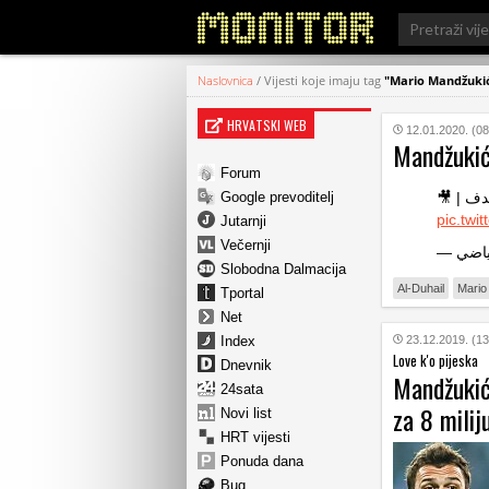
Search
for:
Naslovnica
/
Vijesti koje imaju tag
"Mario Mandžuki
HRVATSKI WEB
12.01.2020. (08
Mandžukić 
Forum
Google prevoditelj
pic.twi
Jutarnji
Večernji
Slobodna Dalmacija
Al-Duhail
Mario
Tportal
Net
Index
23.12.2019. (13
Love k'o pijeska
Dnevnik
Mandžukić
24sata
za 8 milij
Novi list
HRT vijesti
Ponuda dana
Bug