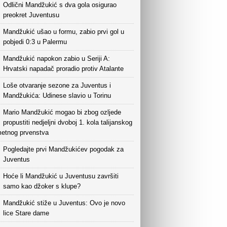
Odlični Mandžukić s dva gola osigurao
preokret Juventusu
Mandžukić ušao u formu, zabio prvi gol u
pobjedi 0:3 u Palermu
Mandžukić napokon zabio u Seriji A:
Hrvatski napadač proradio protiv Atalante
Loše otvaranje sezone za Juventus i
Mandžukića: Udinese slavio u Torinu
Mario Mandžukić mogao bi zbog ozljede
propustiti nedjeljni dvoboj 1. kola talijanskog
etnog prvenstva
Pogledajte prvi Mandžukićev pogodak za
Juventus
Hoće li Mandžukić u Juventusu završiti
samo kao džoker s klupe?
Mandžukić stiže u Juventus: Ovo je novo
lice Stare dame