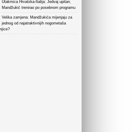
Utakmica Hrvatska-Italija: Jedvaj upitan,
Mandžukić trenirao po posebnom programu
Velika zamjena: Mandžukića mijenjaju za
jednog od najatraktivnijih nogometaša
njice?