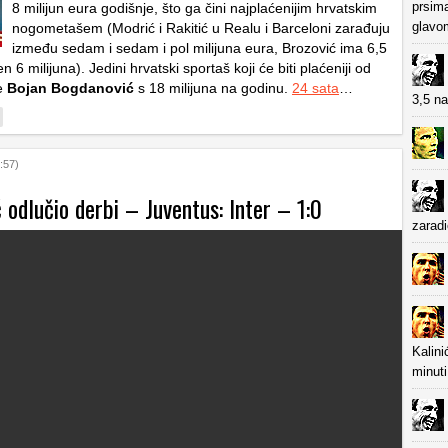
prsima
8 milijun eura godišnje, što ga čini najplaćenijim hrvatskim
glavo
nogometašem (Modrić i Rakitić u Realu i Barceloni zarađuju
između sedam i sedam i pol milijuna eura, Brozović ima 6,5
n 6 milijuna). Jedini hrvatski sportaš koji će biti plaćeniji od
e
Bojan Bogdanović
s 18 milijuna na godinu.
24 sata
…
3,5 na
:57)
odlučio derbi – Juventus: Inter – 1:0
zaradi
Kalini
minuti