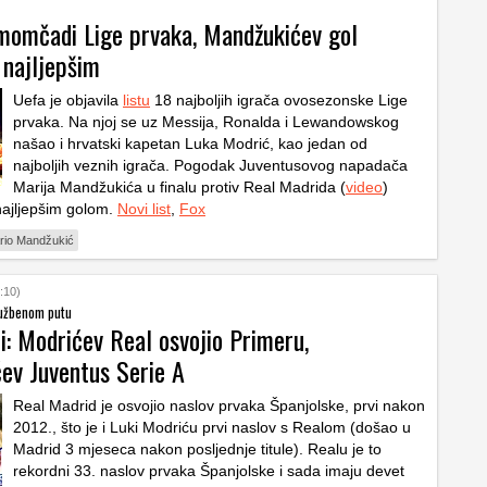
momčadi Lige prvaka, Mandžukićev gol
 najljepšim
Uefa je objavila
listu
18 najboljih igrača ovosezonske Lige
prvaka. Na njoj se uz Messija, Ronalda i Lewandowskog
našao i hrvatski kapetan Luka Modrić, kao jedan od
najboljih veznih igrača. Pogodak Juventusovog napadača
Marija Mandžukića u finalu protiv Real Madrida (
video
)
najljepšim golom.
Novi list
,
Fox
rio Mandžukić
:10)
užbenom putu
i: Modrićev Real osvojio Primeru,
ev Juventus Serie A
Real Madrid je osvojio naslov prvaka Španjolske, prvi nakon
2012., što je i Luki Modriću prvi naslov s Realom (došao u
Madrid 3 mjeseca nakon posljednje titule). Realu je to
rekordni 33. naslov prvaka Španjolske i sada imaju devet